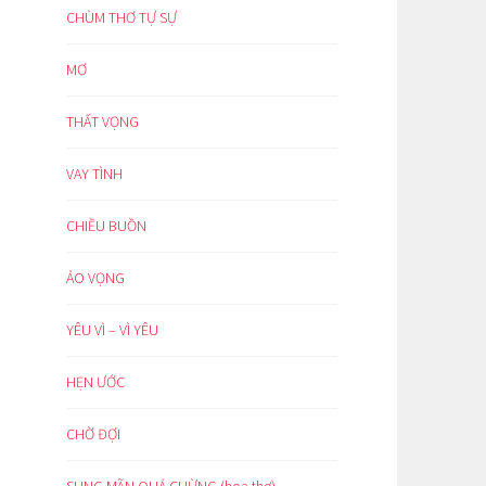
CHÙM THƠ TỰ SỰ
MƠ
THẤT VỌNG
VAY TÌNH
CHIỀU BUỒN
ẢO VỌNG
YÊU VÌ – VÌ YÊU
HẸN ƯỚC
CHỜ ĐỢI
SUNG MÃN QUÁ CHỪNG (hoạ thơ)