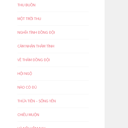
THU BUỒN
MỘT TRỜI THU
NGHĨA TÌNH ĐỒNG ĐỘI
CẢM NHẬN THÂM TÌNH
VỀ THĂM ĐỒNG ĐỘI
HỘI NGỘ
NÀO CÓ ĐỦ
THỪA TIỀN – SỐNG YÊN
CHIỀU MUỘN