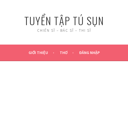
TUYỂN TẬP TÚ SỤN
CHIẾN SĨ – BÁC SĨ – THI SĨ
GIỚI THIỆU
THƠ
ĐĂNG NHẬP