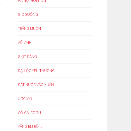
HÀ NỘI HÔM NAY
GIÓ SUÔNG
TRĂNG MUỘN
VỚI ANH
GIỌT ĐẮNG
ĐẠI LỘC YÊU THƯƠNG
ĐẤT NƯỚC VÀO XUÂN
ƯỚC MƠ
CÔ GÁI CƠ TU
VẮNG EM RỒI…