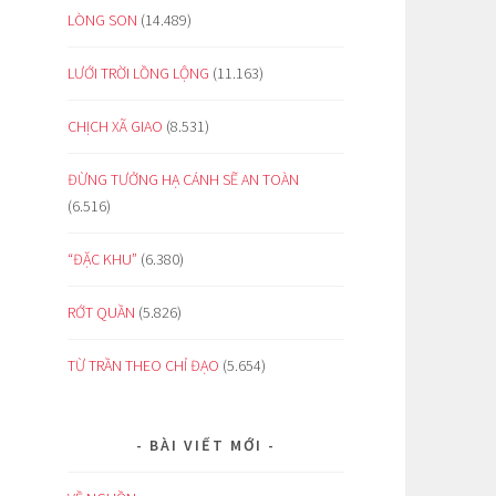
LÒNG SON
(14.489)
LƯỚI TRỜI LỒNG LỘNG
(11.163)
CHỊCH XÃ GIAO
(8.531)
ĐỪNG TƯỞNG HẠ CÁNH SẼ AN TOÀN
(6.516)
“ĐẶC KHU”
(6.380)
RỚT QUẦN
(5.826)
TỪ TRẦN THEO CHỈ ĐẠO
(5.654)
BÀI VIẾT MỚI