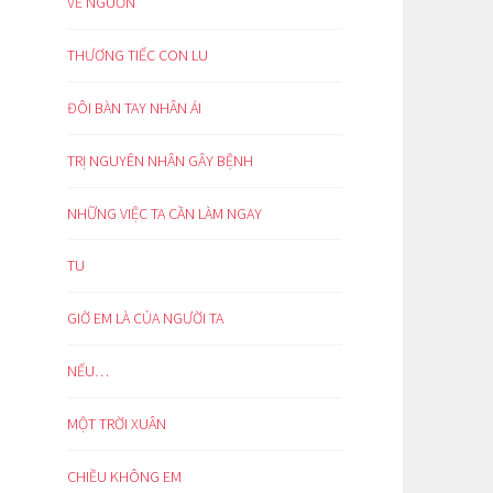
VỀ NGUỒN
THƯƠNG TIẾC CON LU
ĐÔI BÀN TAY NHÂN ÁI
TRỊ NGUYÊN NHÂN GÂY BỆNH
NHỮNG VIỆC TA CẦN LÀM NGAY
TU
GIỜ EM LÀ CỦA NGƯỜI TA
NẾU…
MỘT TRỜI XUÂN
CHIỀU KHÔNG EM