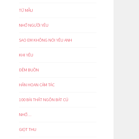
TỪ MẪU
NHỚ NGƯỜI YÊU
SAO EM KHÔNG NÓI YÊU ANH
KHI YÊU
ĐÊM BUỒN
HÂN HOAN CẢM TÁC
100 BÀI THẤT NGÔN BÁT CÚ
NHỚ…
GIỌT THU