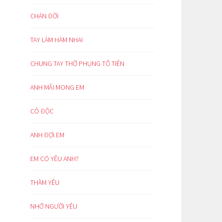
CHÁN ĐỜI
TAY LÀM HÀM NHAI
CHUNG TAY THỜ PHỤNG TỔ TIÊN
ANH MÃI MONG EM
CÔ ĐỘC
ANH ĐỢI EM
EM CÓ YÊU ANH?
THẦM YÊU
NHỚ NGƯỜI YÊU