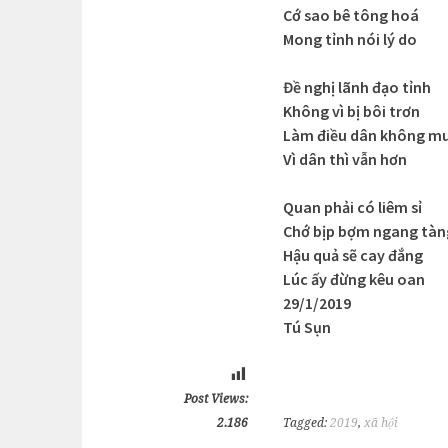
Cớ sao bê tông hoá
Mong tỉnh nói lý do
Đề nghị lãnh đạo tỉnh
Không vì bị bôi trơn
Làm điều dân không m
Vì dân thì vẫn hơn
Quan phải có liêm sỉ
Chớ bịp bợm ngang tàn
Hậu quả sẽ cay đắng
Lúc ấy đừng kêu oan
29/1/2019
Tú Sụn
Post Views:
2.186
Tagged:
2019
,
xã hội