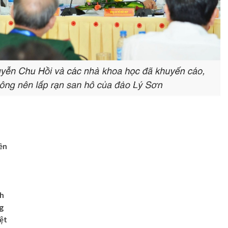
ền
n
nh
g
ệt