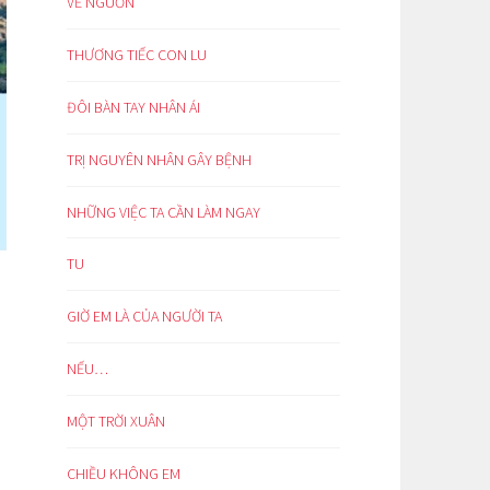
VỀ NGUỒN
THƯƠNG TIẾC CON LU
ĐÔI BÀN TAY NHÂN ÁI
TRỊ NGUYÊN NHÂN GÂY BỆNH
NHỮNG VIỆC TA CẦN LÀM NGAY
TU
GIỜ EM LÀ CỦA NGƯỜI TA
NẾU…
MỘT TRỜI XUÂN
CHIỀU KHÔNG EM