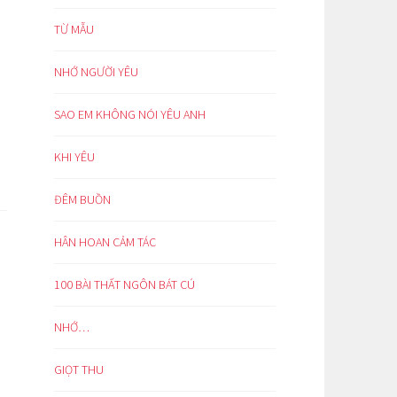
TỪ MẪU
NHỚ NGƯỜI YÊU
SAO EM KHÔNG NÓI YÊU ANH
KHI YÊU
ĐÊM BUỒN
HÂN HOAN CẢM TÁC
100 BÀI THẤT NGÔN BÁT CÚ
NHỚ…
GIỌT THU