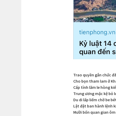
Trao quyền gắn chức đã
Cho bọn tham lam ở K
Cấp tỉnh lăm le hòng k
Trung ương mặc kệ bỏ lơ
Du di lấp liếm chờ be bé
Lật đật ban hành lệnh k
Mười bốn quan gian ôm 