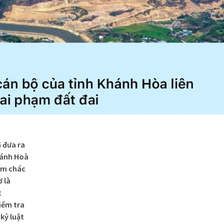
 đưa ra
hánh Hoà
iếm chác
 là
t
iểm tra
kỷ luật