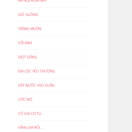
HÀ NỘI HÔM NAY
GIÓ SUÔNG
TRĂNG MUỘN
VỚI ANH
GIỌT ĐẮNG
ĐẠI LỘC YÊU THƯƠNG
ĐẤT NƯỚC VÀO XUÂN
ƯỚC MƠ
CÔ GÁI CƠ TU
VẮNG EM RỒI…