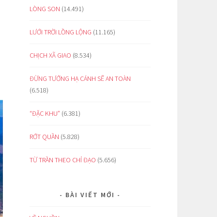
LÒNG SON
(14.491)
LƯỚI TRỜI LỒNG LỘNG
(11.165)
CHỊCH XÃ GIAO
(8.534)
ĐỪNG TƯỞNG HẠ CÁNH SẼ AN TOÀN
(6.518)
“ĐẶC KHU”
(6.381)
RỚT QUẦN
(5.828)
TỪ TRẦN THEO CHỈ ĐẠO
(5.656)
BÀI VIẾT MỚI