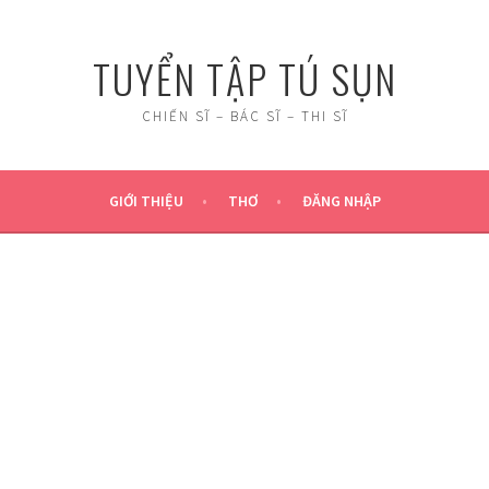
TUYỂN TẬP TÚ SỤN
CHIẾN SĨ – BÁC SĨ – THI SĨ
GIỚI THIỆU
THƠ
ĐĂNG NHẬP