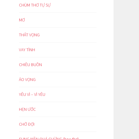
CHÙM THƠ TỰ SỰ
MƠ
THẤT VỌNG
VAY TÌNH
CHIỀU BUỒN
ẢO VỌNG
YÊU VÌ – VÌ YÊU
HẸN ƯỚC
CHỜ ĐỢI
SUNG MÃN QUÁ CHỪNG (hoạ thơ)