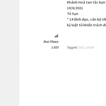
Khánh Hoà tan tác bọn
10/6/2021
Tú Sụn
* 14 lãnh đạo, cán bộ U
kỷ luật từ khiển trách 
Post Views:
1.053
Tagged:
2021
,
xã hội