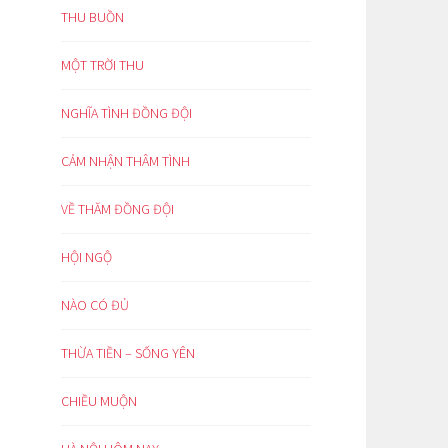
THU BUỒN
MỘT TRỜI THU
NGHĨA TÌNH ĐỒNG ĐỘI
CẢM NHẬN THÂM TÌNH
VỀ THĂM ĐỒNG ĐỘI
HỘI NGỘ
NÀO CÓ ĐỦ
THỪA TIỀN – SỐNG YÊN
CHIỀU MUỘN