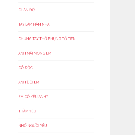
CHÁN ĐỜI
TAY LÀM HÀM NHAI
CHUNG TAY THỜ PHỤNG TỔ TIÊN
ANH MÃI MONG EM
CÔ ĐỘC
ANH ĐỢI EM
EM CÓ YÊU ANH?
THẦM YÊU
NHỚ NGƯỜI YÊU