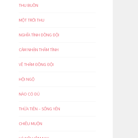
THU BUỒN
MỘT TRỜI THU
NGHĨA TÌNH ĐỒNG ĐỘI
CẢM NHẬN THÂM TÌNH
VỀ THĂM ĐỒNG ĐỘI
HỘI NGỘ
NÀO CÓ ĐỦ
THỪA TIỀN – SỐNG YÊN
CHIỀU MUỘN