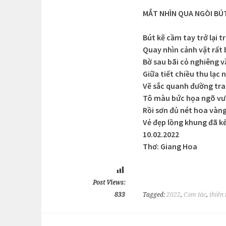
MẮT NHÌN QUA NGÒI BÚ
Bút kẽ cầm tay trở lại t
Quay nhìn cảnh vật rất 
Bờ sau bãi cỏ nghiêng 
Giữa tiết chiều thu lạc
Vẽ sắc quanh đường tr
Tô màu bức họa ngõ vư
Rồi sơn đủ nét hoa vàng
Vẻ đẹp lồng khung đã kế
10.02.2022
Thơ: Giang Hoa
Post Views:
833
Tagged:
2022
,
Cảm tác
,
thiên