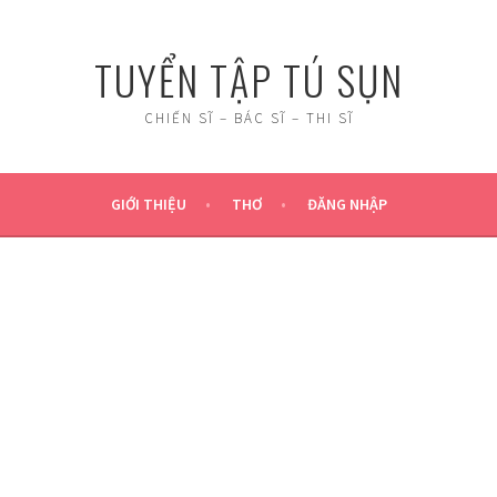
TUYỂN TẬP TÚ SỤN
CHIẾN SĨ – BÁC SĨ – THI SĨ
GIỚI THIỆU
THƠ
ĐĂNG NHẬP