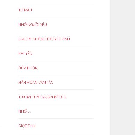
TỪ MẪU
NHỚ NGƯỜI YÊU
SAO EM KHÔNG NÓI YÊU ANH
KHI YÊU
ĐÊM BUỒN
HÂN HOAN CẢM TÁC
100 BÀI THẤT NGÔN BÁT CÚ
NHỚ…
GIỌT THU