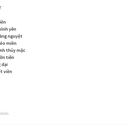
T
riền
bình yên
vầng nguyệt
 nẻo miền
anh thủy mặc
ờn tiên
 dại
t viền
 nhiên