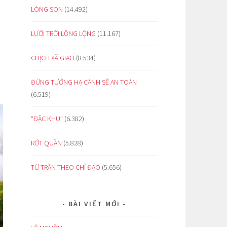
LÒNG SON
(14.492)
LƯỚI TRỜI LỒNG LỘNG
(11.167)
CHỊCH XÃ GIAO
(8.534)
ĐỪNG TƯỞNG HẠ CÁNH SẼ AN TOÀN
(6.519)
“ĐẶC KHU”
(6.382)
RỚT QUẦN
(5.828)
TỪ TRẦN THEO CHỈ ĐẠO
(5.656)
BÀI VIẾT MỚI