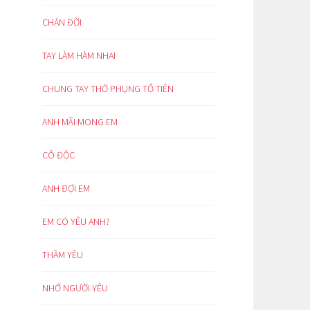
CHÁN ĐỜI
TAY LÀM HÀM NHAI
CHUNG TAY THỜ PHỤNG TỔ TIÊN
ANH MÃI MONG EM
CÔ ĐỘC
ANH ĐỢI EM
EM CÓ YÊU ANH?
THẦM YÊU
NHỚ NGƯỜI YÊU