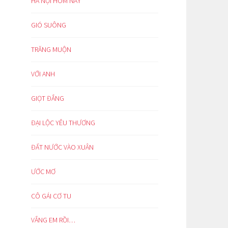
HÀ NỘI HÔM NAY
GIÓ SUÔNG
TRĂNG MUỘN
VỚI ANH
GIỌT ĐẮNG
ĐẠI LỘC YÊU THƯƠNG
ĐẤT NƯỚC VÀO XUÂN
ƯỚC MƠ
CÔ GÁI CƠ TU
VẮNG EM RỒI…