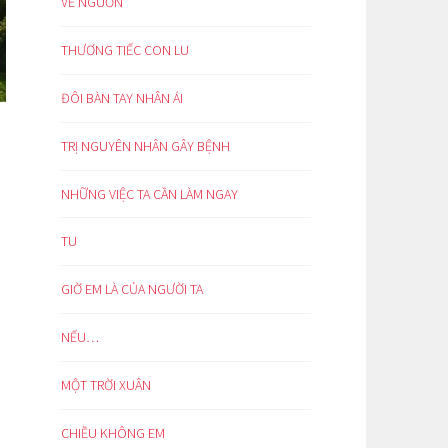
VỀ NGUỒN
THƯƠNG TIẾC CON LU
ĐÔI BÀN TAY NHÂN ÁI
TRỊ NGUYÊN NHÂN GÂY BỆNH
NHỮNG VIỆC TA CẦN LÀM NGAY
TU
GIỜ EM LÀ CỦA NGƯỜI TA
NẾU…
MỘT TRỜI XUÂN
CHIỀU KHÔNG EM