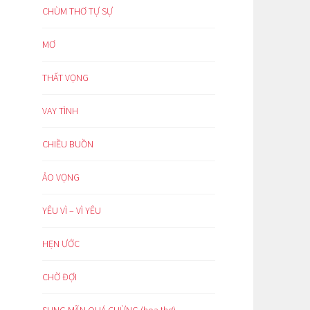
CHÙM THƠ TỰ SỰ
MƠ
THẤT VỌNG
VAY TÌNH
CHIỀU BUỒN
ẢO VỌNG
YÊU VÌ – VÌ YÊU
HẸN ƯỚC
CHỜ ĐỢI
SUNG MÃN QUÁ CHỪNG (hoạ thơ)