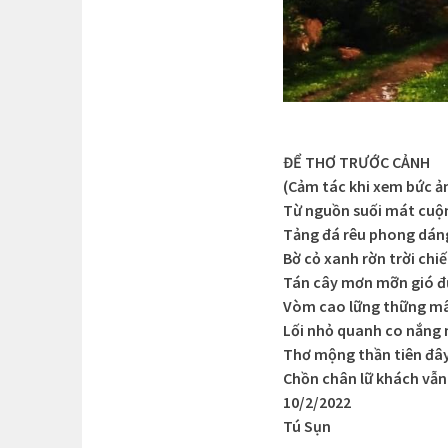
ĐỂ THƠ TRƯỚC CẢNH
(Cảm tác khi xem bức ả
Từ nguồn suối mát cuộ
Tảng đá rêu phong dá
Bờ cỏ xanh rờn trời chi
Tán cây mơn mỡn gió đ
Vòm cao lững thững m
Lối nhỏ quanh co nắng 
Thơ mộng thần tiên đâ
Chồn chân lữ khách vẫ
10/2/2022
Tú Sụn