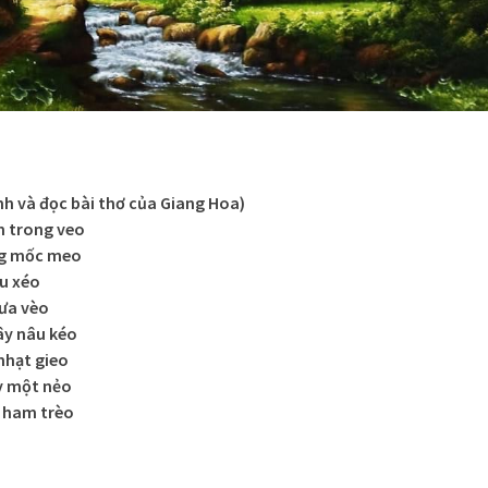
nh và đọc bài thơ của Giang Hoa)
n trong veo
ng mốc meo
ếu xéo
ưa vèo
ây nâu kéo
nhạt gieo
y một nẻo
n ham trèo