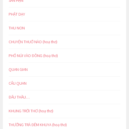
SÂN HẬN
PHẬT DẠY
THU NON
CHUYỆN THUỞ NÀO (hoạ thơ)
PHỐ NÚI VÀO ĐÔNG (hoạ thơ)
QUAN GIAN
CẨU QUAN
ĐẤU THẦU…
KHUNG TRỜI THƠ (hoạ thơ)
THƯỞNG TRÀ ĐÊM KHUYA (hoạ thơ)