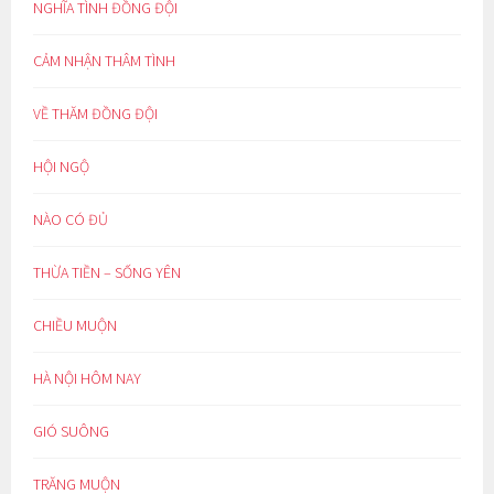
NGHĨA TÌNH ĐỒNG ĐỘI
CẢM NHẬN THÂM TÌNH
VỀ THĂM ĐỒNG ĐỘI
HỘI NGỘ
NÀO CÓ ĐỦ
THỪA TIỀN – SỐNG YÊN
CHIỀU MUỘN
HÀ NỘI HÔM NAY
GIÓ SUÔNG
TRĂNG MUỘN