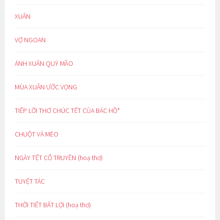
XUÂN
VỢ NGOAN
ÁNH XUÂN QUÝ MÃO
MÙA XUÂN ƯỚC VỌNG
TIẾP LỜI THƠ CHÚC TẾT CỦA BÁC HỒ*
CHUỘT VÀ MÈO
NGÀY TẾT CỔ TRUYỀN (hoạ thơ)
TUYỆT TÁC
THỜI TIẾT BẤT LỢI (hoạ thơ)