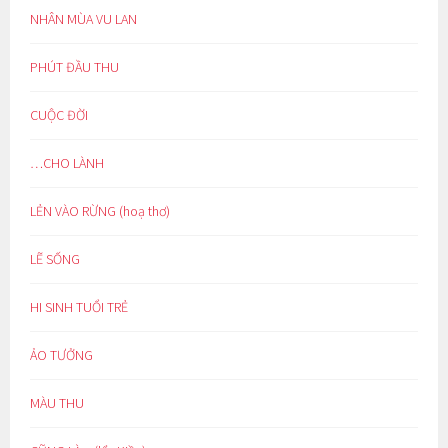
NHÂN MÙA VU LAN
PHÚT ĐẦU THU
CUỘC ĐỜI
…CHO LÀNH
LẺN VÀO RỪNG (hoạ thơ)
LẼ SỐNG
HI SINH TUỔI TRẺ
ẢO TƯỞNG
MÀU THU