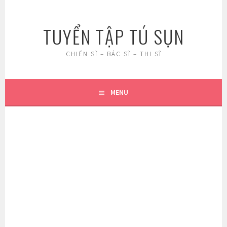
Skip
to
TUYỂN TẬP TÚ SỤN
content
CHIẾN SĨ – BÁC SĨ – THI SĨ
MENU