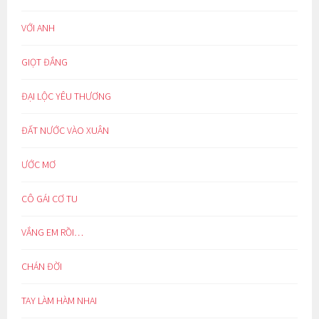
VỚI ANH
GIỌT ĐẮNG
ĐẠI LỘC YÊU THƯƠNG
ĐẤT NƯỚC VÀO XUÂN
ƯỚC MƠ
CÔ GÁI CƠ TU
VẮNG EM RỒI…
CHÁN ĐỜI
TAY LÀM HÀM NHAI