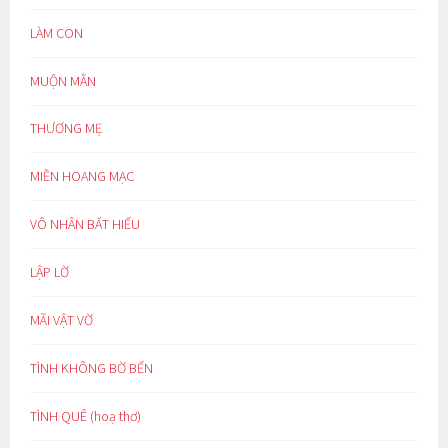
LÀM CON
MUỘN MẰN
THƯƠNG MẸ
MIỀN HOANG MẠC
VÔ NHÂN BẤT HIẾU
LẬP LỜ
MÃI VẬT VỜ
TÌNH KHÔNG BỜ BẾN
TÌNH QUÊ (hoạ thơ)