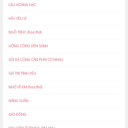
LẦU HOÀNG HẠC
HÃY YÊU VÌ
NGÕ TRÚC (hoạ thơ)
UỔNG CÔNG ĐÈN SÁNH
SỎI ĐÁ CŨNG CẦN PHẢI CÓ NHAU
GIÁ TRỊ TÌNH YÊU
NHỚ VỀ EM (hoạ thơ)
NẮNG XUÂN
GIÓ ĐÔNG
EM LUÔN Ở TRONG TIM ANH