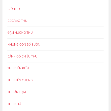
GIÓ THU
CÚC VÀO THU
ĐẬM HƯƠNG THU
NHỮNG CON SỐ BUỒN
CÁNH CÒ CHIỀU THU
THU DIỆN KIẾN
THU BIÊN CƯƠNG
THU ẢM ĐẠM
THU NHỚ