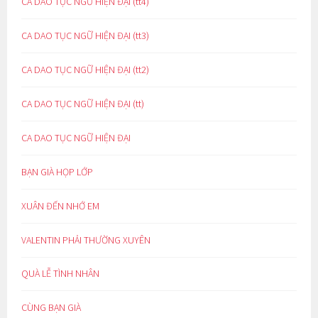
CA DAO TỤC NGỮ HIỆN ĐẠI (tt4)
CA DAO TỤC NGỮ HIỆN ĐẠI (tt3)
CA DAO TỤC NGỮ HIỆN ĐẠI (tt2)
CA DAO TỤC NGỮ HIỆN ĐẠI (tt)
CA DAO TỤC NGỮ HIỆN ĐẠI
BẠN GIÀ HỌP LỚP
XUÂN ĐẾN NHỚ EM
VALENTIN PHẢI THƯỜNG XUYÊN
QUÀ LỄ TÌNH NHÂN
CÙNG BẠN GIÀ