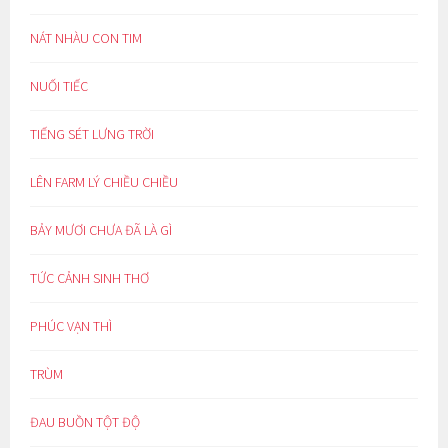
NÁT NHÀU CON TIM
NUỐI TIẾC
TIẾNG SÉT LƯNG TRỜI
LÊN FARM LÝ CHIỀU CHIỀU
BẢY MƯƠI CHƯA ĐÃ LÀ GÌ
TỨC CẢNH SINH THƠ
PHÚC VẠN THÌ
TRÙM
ĐAU BUỒN TỘT ĐỘ