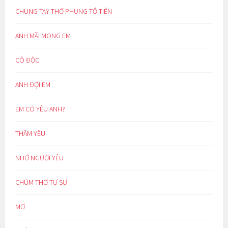
CHUNG TAY THỜ PHỤNG TỔ TIÊN
ANH MÃI MONG EM
CÔ ĐỘC
ANH ĐỢI EM
EM CÓ YÊU ANH?
THẦM YÊU
NHỚ NGƯỜI YÊU
CHÙM THƠ TỰ SỰ
MƠ