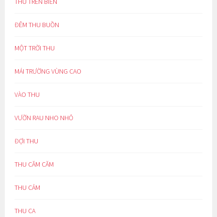
THU TRÊN BIỂN
ĐÊM THU BUỒN
MỘT TRỜI THU
MÁI TRƯỜNG VÙNG CAO
VÀO THU
VƯỜN RAU NHO NHỎ
ĐỢI THU
THU CĂM CĂM
THU CẢM
THU CA