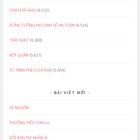
CHỊCH XÃ GIAO
(8.532)
ĐỪNG TƯỞNG HẠ CÁNH SẼ AN TOÀN
(6.516)
“ĐẶC KHU”
(6.380)
RỚT QUẦN
(5.827)
TỪ TRẦN THEO CHỈ ĐẠO
(5.654)
BÀI VIẾT MỚI
VỀ NGUỒN
THƯƠNG TIẾC CON LU
ĐÔI BÀN TAY NHÂN ÁI