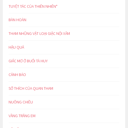
TUYỆT TÁC CỦA THIÊN NHIÊN*
BÀN HOÀN
THAM NHŨNG VẶT LOẠI GIẶC NỘI XÂM
HẬU QUẢ
GIẤC MƠ Ở BUỔI TÀ HUY
CẢNH BÁO
SỞ THÍCH CỦA QUAN THAM
NUÔNG CHIỀU
VẦNG TRĂNG EM