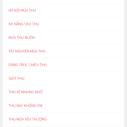
HÀ NỘI MÙA THU
ĐÀ NẴNG VÀO THU
MƯA THU BUỒN
TÂY NGUYÊN MÙA THU
DÁNG TRÚC CHIỀU THU
GIỌT THU
THU VỀ NHUNG NHỚ
THU NÀY KHÔNG EM
THU MÙA YÊU THƯƠNG