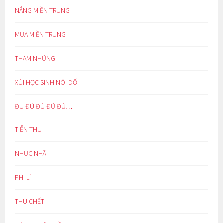
NẮNG MIỀN TRUNG
MƯA MIỀN TRUNG
THAM NHŨNG
XÚI HỌC SINH NÓI DỐI
ĐU ĐÚ ĐÙ ĐŨ ĐỦ…
TIỄN THU
NHỤC NHÃ
PHI LÍ
THU CHẾT