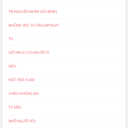
TRỊ NGUYÊN NHÂN GÂY BỆNH
NHỮNG VIỆC TA CẦN LÀM NGAY
TU
GIỜ EM LÀ CỦA NGƯỜI TA
NẾU…
MỘT TRỜI XUÂN
CHIỀU KHÔNG EM
TỪ MẪU
NHỚ NGƯỜI YÊU