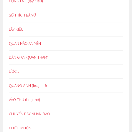
CŨNG LÀ…(lẩy Kiều)
SỞ THÍCH BÁ VƠ
LẨY KIỀU
QUAN NÀO AN YÊN
DÂN GIAN QUAN THAM*
ƯỚC…
QUANG VINH (hoạ thơ)
VÀO THU (hoạ thơ)
CHUYẾN BAY NHÂN ĐẠO
CHIỀU MUỘN