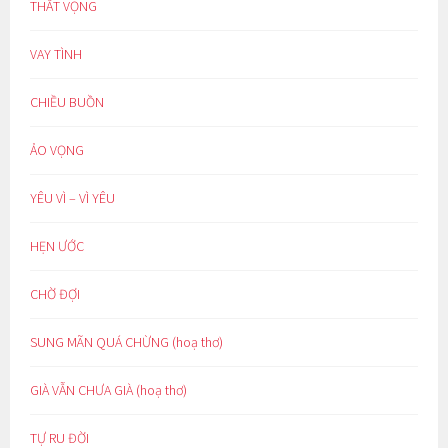
THẤT VỌNG
VAY TÌNH
CHIỀU BUỒN
ẢO VỌNG
YÊU VÌ – VÌ YÊU
HẸN ƯỚC
CHỜ ĐỢI
SUNG MÃN QUÁ CHỪNG (hoạ thơ)
GIÀ VẪN CHƯA GIÀ (hoạ thơ)
TỰ RU ĐỜI