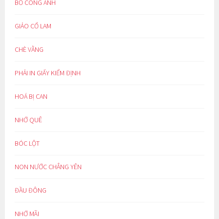
BỒ CÔNG ANH
GIẢO CỔ LAM
CHÈ VẰNG
PHẢI IN GIẤY KIỂM ĐỊNH
HOÁ BỊ CAN
NHỚ QUÊ
BÓC LỘT
NON NƯỚC CHẲNG YÊN
ĐẦU ĐÔNG
NHỚ MÃI