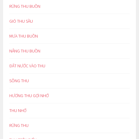
RỪNG THU BUỒN
GIÓ THU SẦU
MƯA THU BUỒN
NẮNG THU BUỒN
ĐẤT NƯỚC VÀO THU
SÔNG THU
HƯƠNG THU GỢI NHỚ
THU NHỚ
RỪNG THU