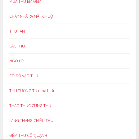
MÙA THU ÊM ĐỀM
CHÁY NHÀ RA MẶT CHUỘT
THU TÀN
SẮC THU
NGÓ LƠ
CỔ ĐỘ VÀO THU
THU TƯƠNG TƯ (hoạ thơ)
THAO THỨC CÙNG THU
LANG THANG CHIỀU THU
ĐÊM THU CÔ QUẠNH