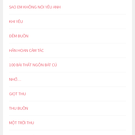
SAO EM KHÔNG NÓI YÊU ANH
KHI YÊU
ĐÊM BUỒN
HÂN HOAN CẢM TÁC
100 BÀI THẤT NGÔN BÁT CÚ
NHỚ…
GIỌT THU
THU BUỒN
MỘT TRỜI THU