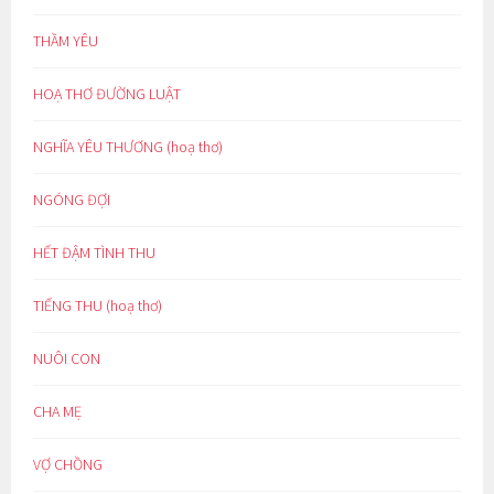
THẦM YÊU
HOẠ THƠ ĐƯỜNG LUẬT
NGHĨA YÊU THƯƠNG (hoạ thơ)
NGÓNG ĐỢI
HẾT ĐẬM TÌNH THU
TIẾNG THU (hoạ thơ)
NUÔI CON
CHA MẸ
VỢ CHỒNG