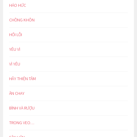
HÁO HỨC
CHỒNG KHÔN
HỐI LỖI
YÊU VÌ
VÌ YÊU
HÃY THIỆN TÂM
ĂN CHAY
BÌNH VÀ RƯỢU
TRONG VEO…