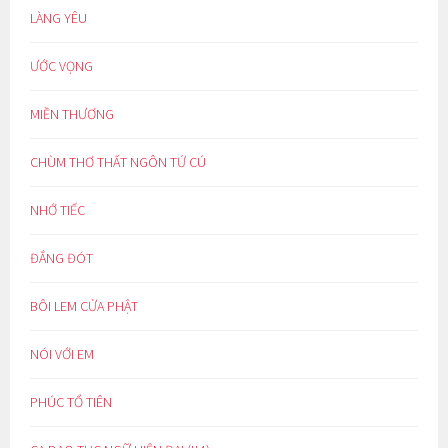
LÀNG YÊU
ƯỚC VỌNG
MIỀN THƯƠNG
CHÙM THƠ THẤT NGÔN TỨ CÚ
NHỚ TIẾC
ĐẮNG ĐÓT
BÔI LEM CỬA PHẬT
NÓI VỚI EM
PHÚC TỔ TIÊN