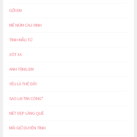
GỞI EM
MÊ NÚM CAU XINH
TÌNH MẪU TỬ
XÓT XA
ANH TẶNG EM
YÊU LÀ THẾ ĐẤY
SAO LẠI TRA CÒNG*
NÉT ĐẸP LÀNG QUÊ
MÃI GIỮ DUYÊN TÌNH