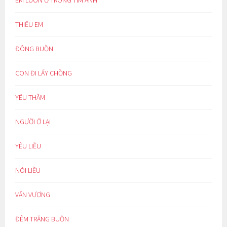
THIẾU EM
ĐÔNG BUỒN
CON ĐI LẤY CHỒNG
YÊU THẦM
NGƯỜI Ở LẠI
YÊU LIỀU
NÓI LIỀU
VẤN VƯƠNG
ĐÊM TRĂNG BUỒN