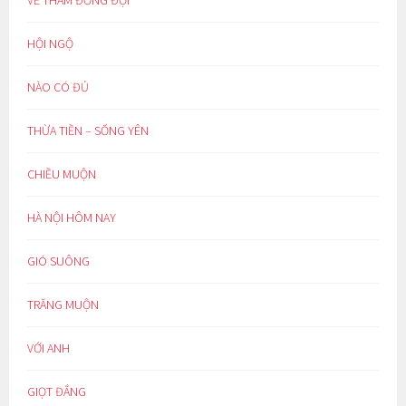
HỘI NGỘ
NÀO CÓ ĐỦ
THỪA TIỀN – SỐNG YÊN
CHIỀU MUỘN
HÀ NỘI HÔM NAY
GIÓ SUÔNG
TRĂNG MUỘN
VỚI ANH
GIỌT ĐẮNG