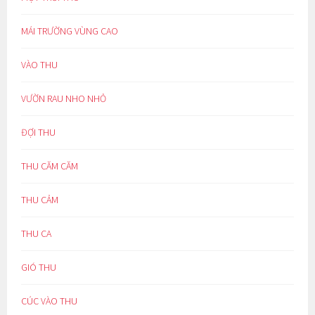
MÁI TRƯỜNG VÙNG CAO
VÀO THU
VƯỜN RAU NHO NHỎ
ĐỢI THU
THU CĂM CĂM
THU CẢM
THU CA
GIÓ THU
CÚC VÀO THU