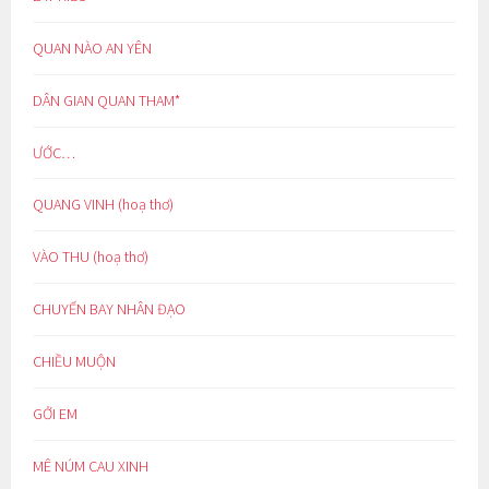
QUAN NÀO AN YÊN
DÂN GIAN QUAN THAM*
ƯỚC…
QUANG VINH (hoạ thơ)
VÀO THU (hoạ thơ)
CHUYẾN BAY NHÂN ĐẠO
CHIỀU MUỘN
GỞI EM
MÊ NÚM CAU XINH