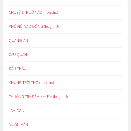
CHUYỆN THUỞ NÀO (hoạ thơ)
PHỐ NÚI VÀO ĐÔNG (hoạ thơ)
QUAN GIAN
CẨU QUAN
ĐẤU THẦU…
KHUNG TRỜI THƠ (hoạ thơ)
THƯỞNG TRÀ ĐÊM KHUYA (hoạ thơ)
LÀM CON
MUỘN MẰN