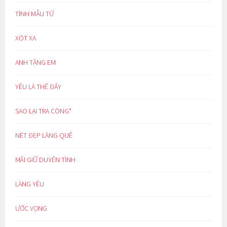
TÌNH MẪU TỬ
XÓT XA
ANH TẶNG EM
YÊU LÀ THẾ ĐẤY
SAO LẠI TRA CÒNG*
NÉT ĐẸP LÀNG QUÊ
MÃI GIỮ DUYÊN TÌNH
LÀNG YÊU
ƯỚC VỌNG