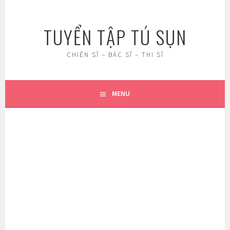
Skip
to
TUYỂN TẬP TÚ SỤN
content
CHIẾN SĨ – BÁC SĨ – THI SĨ
MENU