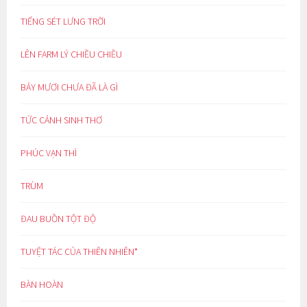
TIẾNG SÉT LƯNG TRỜI
LÊN FARM LÝ CHIỀU CHIỀU
BẢY MƯƠI CHƯA ĐÃ LÀ GÌ
TỨC CẢNH SINH THƠ
PHÚC VẠN THÌ
TRÙM
ĐAU BUỒN TỘT ĐỘ
TUYỆT TÁC CỦA THIÊN NHIÊN*
BÀN HOÀN