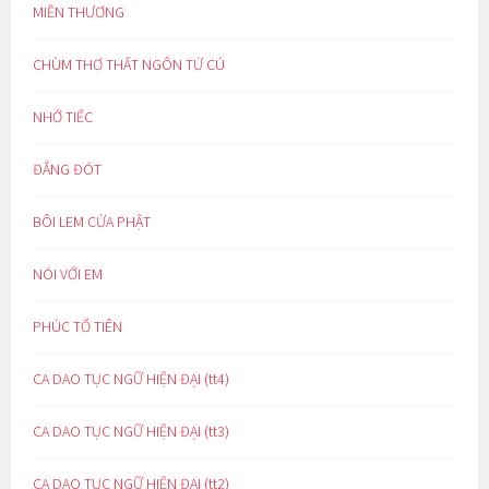
MIỀN THƯƠNG
CHÙM THƠ THẤT NGÔN TỨ CÚ
NHỚ TIẾC
ĐẮNG ĐÓT
BÔI LEM CỬA PHẬT
NÓI VỚI EM
PHÚC TỔ TIÊN
CA DAO TỤC NGỮ HIỆN ĐẠI (tt4)
CA DAO TỤC NGỮ HIỆN ĐẠI (tt3)
CA DAO TỤC NGỮ HIỆN ĐẠI (tt2)