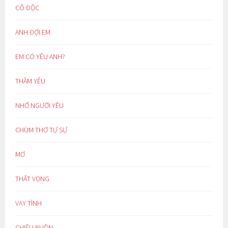
CÔ ĐỘC
ANH ĐỢI EM
EM CÓ YÊU ANH?
THẦM YÊU
NHỚ NGƯỜI YÊU
CHÙM THƠ TỰ SỰ
MƠ
THẤT VỌNG
VAY TÌNH
CHIỀU BUỒN