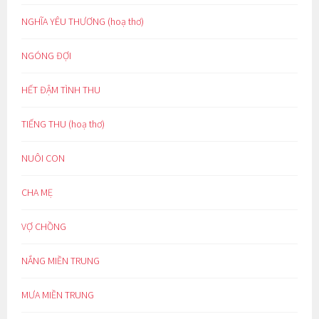
NGHĨA YÊU THƯƠNG (hoạ thơ)
NGÓNG ĐỢI
HẾT ĐẬM TÌNH THU
TIẾNG THU (hoạ thơ)
NUÔI CON
CHA MẸ
VỢ CHỒNG
NẮNG MIỀN TRUNG
MƯA MIỀN TRUNG