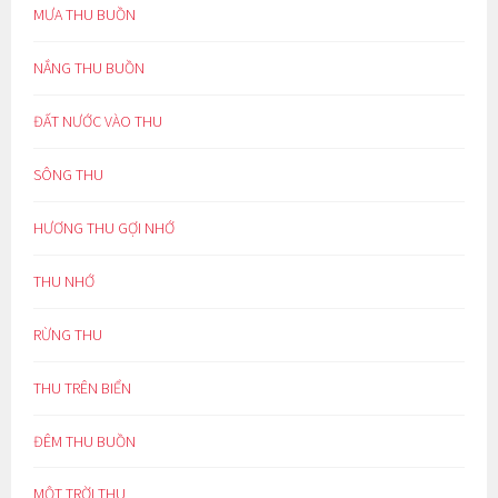
MƯA THU BUỒN
NẮNG THU BUỒN
ĐẤT NƯỚC VÀO THU
SÔNG THU
HƯƠNG THU GỢI NHỚ
THU NHỚ
RỪNG THU
THU TRÊN BIỂN
ĐÊM THU BUỒN
MỘT TRỜI THU