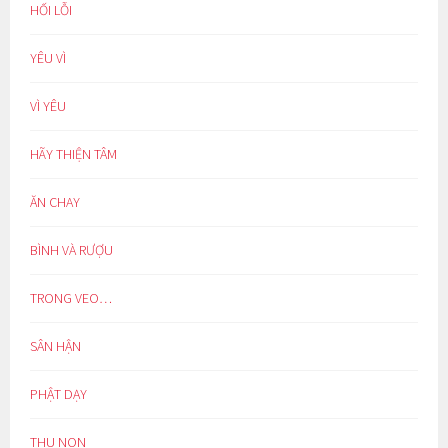
HỐI LỖI
YÊU VÌ
VÌ YÊU
HÃY THIỆN TÂM
ĂN CHAY
BÌNH VÀ RƯỢU
TRONG VEO…
SÂN HẬN
PHẬT DẠY
THU NON