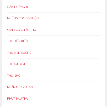
ĐẬM HƯƠNG THU
NHỮNG CON SỐ BUỒN
CÁNH CÒ CHIỀU THU
THU DIỆN KIẾN
THU BIÊN CƯƠNG
THU ẢM ĐẠM
THU NHỚ
NHÂN MÙA VU LAN
PHÚT ĐẦU THU