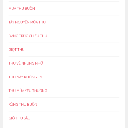
MƯA THU BUỒN
TÂY NGUYÊN MÙA THU
DÁNG TRÚC CHIỀU THU
GIỌT THU
THU VỀ NHUNG NHỚ
THU NÀY KHÔNG EM
THU MÙA YÊU THƯƠNG
RỪNG THU BUỒN
GIÓ THU SẦU