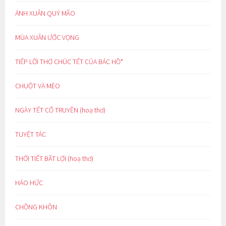
ÁNH XUÂN QUÝ MÃO
MÙA XUÂN ƯỚC VỌNG
TIẾP LỜI THƠ CHÚC TẾT CỦA BÁC HỒ*
CHUỘT VÀ MÈO
NGÀY TẾT CỔ TRUYỀN (hoạ thơ)
TUYỆT TÁC
THỜI TIẾT BẤT LỢI (hoạ thơ)
HÁO HỨC
CHỒNG KHÔN