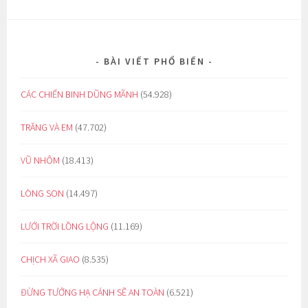
BÀI VIẾT PHỔ BIẾN
CÁC CHIẾN BINH DŨNG MÃNH
(54.928)
TRĂNG VÀ EM
(47.702)
VŨ NHÔM
(18.413)
LÒNG SON
(14.497)
LƯỚI TRỜI LỒNG LỘNG
(11.169)
CHỊCH XÃ GIAO
(8.535)
ĐỪNG TƯỞNG HẠ CÁNH SẼ AN TOÀN
(6.521)