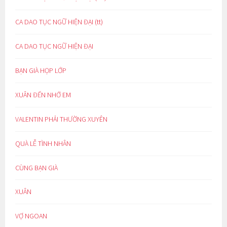
CA DAO TỤC NGỮ HIỆN ĐẠI (tt)
CA DAO TỤC NGỮ HIỆN ĐẠI
BẠN GIÀ HỌP LỚP
XUÂN ĐẾN NHỚ EM
VALENTIN PHẢI THƯỜNG XUYÊN
QUÀ LỄ TÌNH NHÂN
CÙNG BẠN GIÀ
XUÂN
VỢ NGOAN