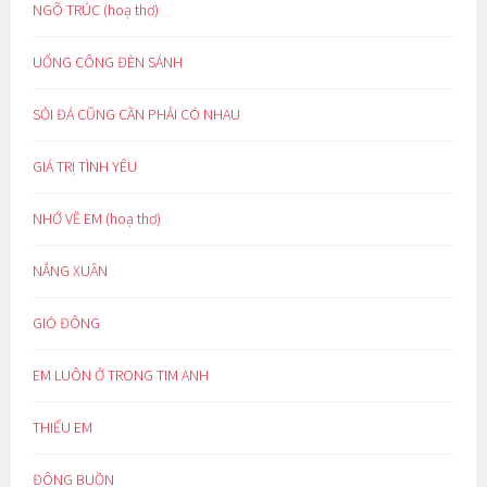
NGÕ TRÚC (hoạ thơ)
UỔNG CÔNG ĐÈN SÁNH
SỎI ĐÁ CŨNG CẦN PHẢI CÓ NHAU
GIÁ TRỊ TÌNH YÊU
NHỚ VỀ EM (hoạ thơ)
NẮNG XUÂN
GIÓ ĐÔNG
EM LUÔN Ở TRONG TIM ANH
THIẾU EM
ĐÔNG BUỒN