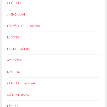
CUỘC ĐỜI
…CHO LÀNH
LẺN VÀO RỪNG (hoạ thơ)
LẼ SỐNG
HI SINH TUỔI TRẺ
ẢO TƯỞNG
MÀU THU
CŨNG LÀ…(lẩy Kiều)
SỞ THÍCH BÁ VƠ
LẨY KIỀU