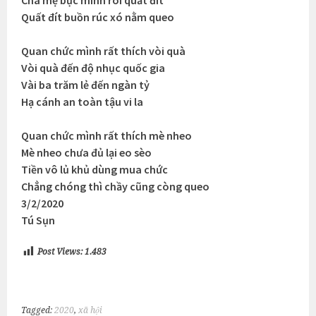
Cha mẹ bực mình roi quất đít
Quất đít buồn rúc xó nằm queo
Quan chức mình rất thích vòi quà
Vòi quà đến độ nhục quốc gia
Vài ba trăm lẻ đến ngàn tỷ
Hạ cánh an toàn tậu vi la
Quan chức mình rất thích mè nheo
Mè nheo chưa đủ lại eo sèo
Tiền vô lủ khủ dùng mua chức
Chẳng chóng thì chầy cũng còng queo
3/2/2020
Tú Sụn
Post Views:
1.483
Tagged:
2020
,
xã hội