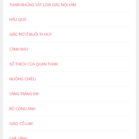
THAM NHŨNG VẶT LOẠI GIẶC NỘI XÂM
HẬU QUẢ
GIẤC MƠ Ở BUỔI TÀ HUY
CẢNH BÁO
SỞ THÍCH CỦA QUAN THAM
NUÔNG CHIỀU
VẦNG TRĂNG EM
BỒ CÔNG ANH
GIẢO CỔ LAM
CHÈ VẰNG