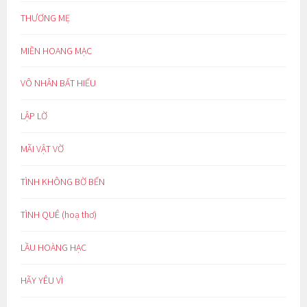
THƯƠNG MẸ
MIỀN HOANG MẠC
VÔ NHÂN BẤT HIẾU
LẬP LỜ
MÃI VẬT VỜ
TÌNH KHÔNG BỜ BẾN
TÌNH QUÊ (hoạ thơ)
LẦU HOÀNG HẠC
HÃY YÊU VÌ