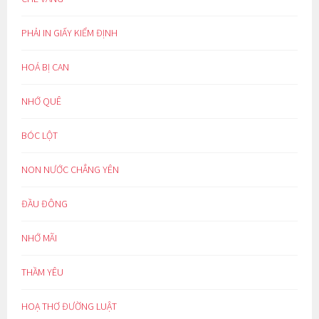
PHẢI IN GIẤY KIỂM ĐỊNH
HOÁ BỊ CAN
NHỚ QUÊ
BÓC LỘT
NON NƯỚC CHẲNG YÊN
ĐẦU ĐÔNG
NHỚ MÃI
THẦM YÊU
HOẠ THƠ ĐƯỜNG LUẬT