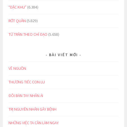
“ĐẶC KHU”
(6.384)
RỚT QUẦN
(5.829)
TỪ TRẦN THEO CHỈ ĐẠO
(5.658)
BÀI VIẾT MỚI
VỀ NGUỒN
THƯƠNG TIẾC CON LU
ĐÔI BÀN TAY NHÂN ÁI
TRỊ NGUYÊN NHÂN GÂY BỆNH
NHỮNG VIỆC TA CẦN LÀM NGAY