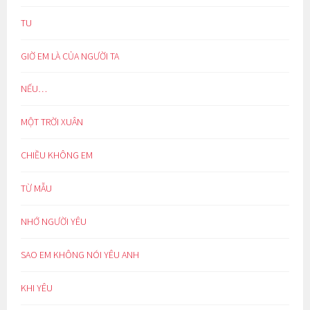
TU
GIỜ EM LÀ CỦA NGƯỜI TA
NẾU…
MỘT TRỜI XUÂN
CHIỀU KHÔNG EM
TỪ MẪU
NHỚ NGƯỜI YÊU
SAO EM KHÔNG NÓI YÊU ANH
KHI YÊU