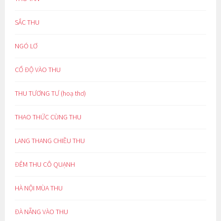
SẮC THU
NGÓ LƠ
CỔ ĐỘ VÀO THU
THU TƯƠNG TƯ (hoạ thơ)
THAO THỨC CÙNG THU
LANG THANG CHIỀU THU
ĐÊM THU CÔ QUẠNH
HÀ NỘI MÙA THU
ĐÀ NẴNG VÀO THU