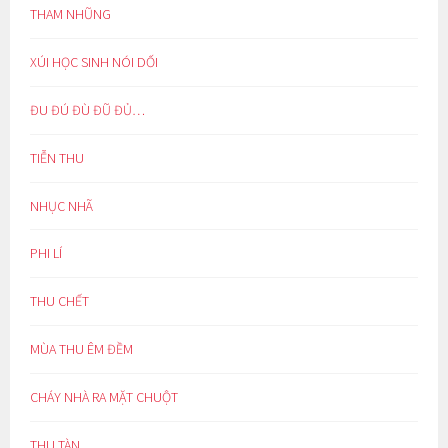
THAM NHŨNG
XÚI HỌC SINH NÓI DỐI
ĐU ĐÚ ĐÙ ĐŨ ĐỦ…
TIỄN THU
NHỤC NHÃ
PHI LÍ
THU CHẾT
MÙA THU ÊM ĐỀM
CHÁY NHÀ RA MẶT CHUỘT
THU TÀN