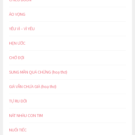
ẢO VỌNG
YÊU VÌ – VÌ YÊU
HẸN ƯỚC
CHỜ ĐỢI
SUNG MÃN QUÁ CHỪNG (hoạ thơ)
GIÀ VẪN CHƯA GIÀ (hoạ thơ)
TỰ RU ĐỜI
NÁT NHÀU CON TIM
NUỐI TIẾC