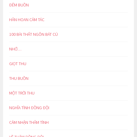
ĐÊM BUỒN
HÂN HOAN CẢM TÁC
100 BÀI THẤT NGÔN BÁT CÚ
NHỚ…
GIỌT THU
THU BUỒN
MỘT TRỜI THU
NGHĨA TÌNH ĐỒNG ĐỘI
CẢM NHẬN THÂM TÌNH
VỀ THĂM ĐỒNG ĐỘI