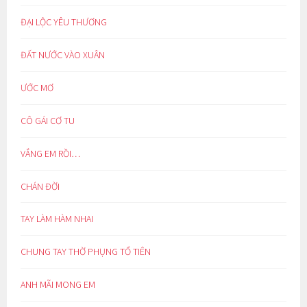
ĐẠI LỘC YÊU THƯƠNG
ĐẤT NƯỚC VÀO XUÂN
ƯỚC MƠ
CÔ GÁI CƠ TU
VẮNG EM RỒI…
CHÁN ĐỜI
TAY LÀM HÀM NHAI
CHUNG TAY THỜ PHỤNG TỔ TIÊN
ANH MÃI MONG EM