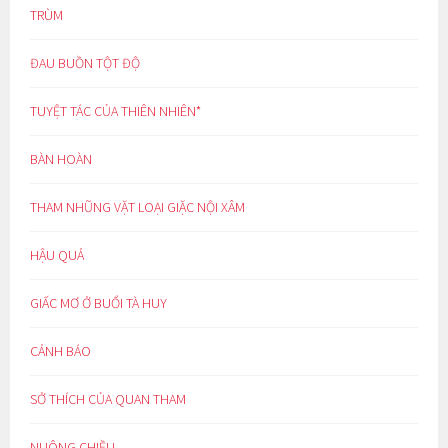
TRÙM
ĐAU BUỒN TỘT ĐỘ
TUYỆT TÁC CỦA THIÊN NHIÊN*
BÀN HOÀN
THAM NHŨNG VẶT LOẠI GIẶC NỘI XÂM
HẬU QUẢ
GIẤC MƠ Ở BUỔI TÀ HUY
CẢNH BÁO
SỞ THÍCH CỦA QUAN THAM
NUÔNG CHIỀU