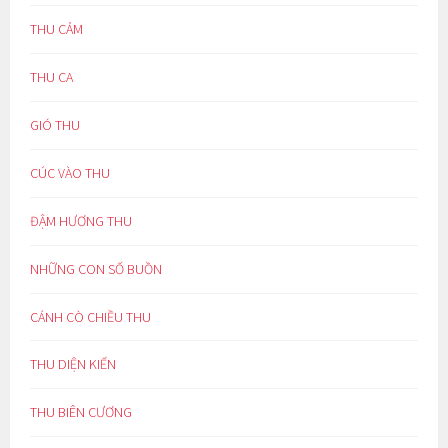
THU CẢM
THU CA
GIÓ THU
CÚC VÀO THU
ĐẬM HƯƠNG THU
NHỮNG CON SỐ BUỒN
CÁNH CÒ CHIỀU THU
THU DIỆN KIẾN
THU BIÊN CƯƠNG