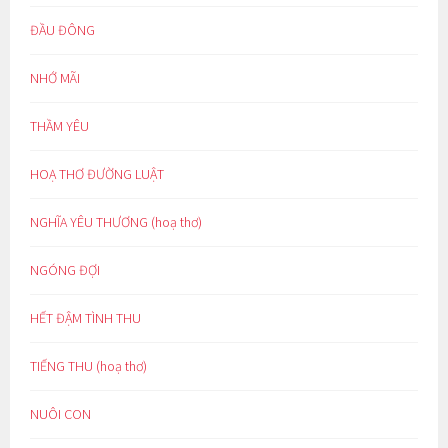
ĐẦU ĐÔNG
NHỚ MÃI
THẦM YÊU
HOẠ THƠ ĐƯỜNG LUẬT
NGHĨA YÊU THƯƠNG (hoạ thơ)
NGÓNG ĐỢI
HẾT ĐẬM TÌNH THU
TIẾNG THU (hoạ thơ)
NUÔI CON