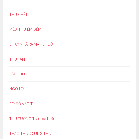
THU CHẾT
MÙA THU ÊM ĐỀM
CHÁY NHÀ RA MẶT CHUỘT
THU TÀN
SẮC THU
NGÓ LƠ
CỔ ĐỘ VÀO THU
THU TƯƠNG TƯ (hoạ thơ)
THAO THỨC CÙNG THU