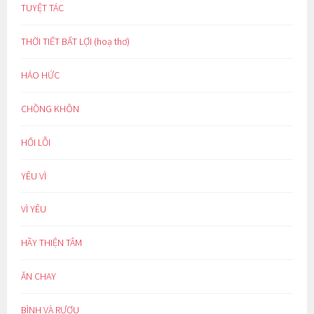
TUYỆT TÁC
THỜI TIẾT BẤT LỢI (hoạ thơ)
HÁO HỨC
CHỒNG KHÔN
HỐI LỖI
YÊU VÌ
VÌ YÊU
HÃY THIỆN TÂM
ĂN CHAY
BÌNH VÀ RƯỢU