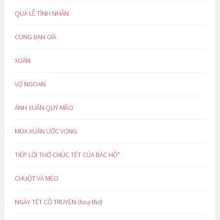
QUÀ LỄ TÌNH NHÂN
CÙNG BẠN GIÀ
XUÂN
VỢ NGOAN
ÁNH XUÂN QUÝ MÃO
MÙA XUÂN ƯỚC VỌNG
TIẾP LỜI THƠ CHÚC TẾT CỦA BÁC HỒ*
CHUỘT VÀ MÈO
NGÀY TẾT CỔ TRUYỀN (hoạ thơ)