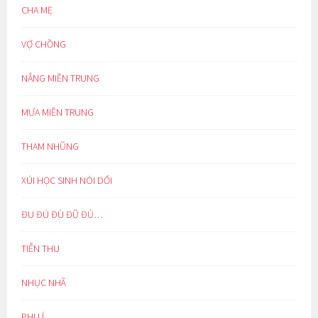
CHA MẸ
VỢ CHỒNG
NẮNG MIỀN TRUNG
MƯA MIỀN TRUNG
THAM NHŨNG
XÚI HỌC SINH NÓI DỐI
ĐU ĐÚ ĐÙ ĐŨ ĐỦ…
TIỄN THU
NHỤC NHÃ
PHI LÍ