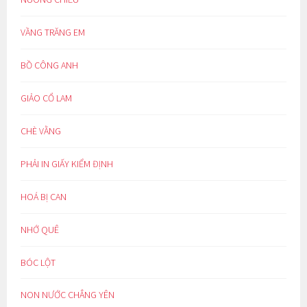
VẦNG TRĂNG EM
BỒ CÔNG ANH
GIẢO CỔ LAM
CHÈ VẰNG
PHẢI IN GIẤY KIỂM ĐỊNH
HOÁ BỊ CAN
NHỚ QUÊ
BÓC LỘT
NON NƯỚC CHẲNG YÊN