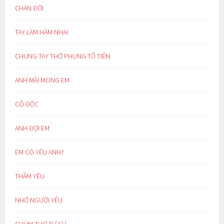
CHÁN ĐỜI
TAY LÀM HÀM NHAI
CHUNG TAY THỜ PHỤNG TỔ TIÊN
ANH MÃI MONG EM
CÔ ĐỘC
ANH ĐỢI EM
EM CÓ YÊU ANH?
THẦM YÊU
NHỚ NGƯỜI YÊU
CHÙM THƠ TỰ SỰ