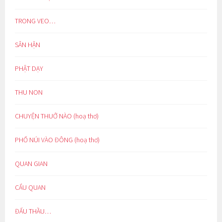
TRONG VEO…
SÂN HẬN
PHẬT DẠY
THU NON
CHUYỆN THUỞ NÀO (hoạ thơ)
PHỐ NÚI VÀO ĐÔNG (hoạ thơ)
QUAN GIAN
CẨU QUAN
ĐẤU THẦU…