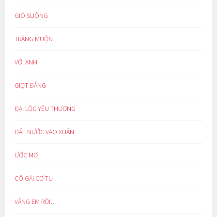
GIÓ SUÔNG
TRĂNG MUỘN
VỚI ANH
GIỌT ĐẮNG
ĐẠI LỘC YÊU THƯƠNG
ĐẤT NƯỚC VÀO XUÂN
ƯỚC MƠ
CÔ GÁI CƠ TU
VẮNG EM RỒI…