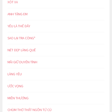
XÓT XA
ANH TẶNG EM
YÊU LÀ THẾ ĐẤY
SAO LẠI TRA CÒNG*
NÉT ĐẸP LÀNG QUÊ
MÃI GIỮ DUYÊN TÌNH
LÀNG YÊU
ƯỚC VỌNG
MIỀN THƯƠNG
CHÙM THƠ THẤT NGÔN TỨ CÚ