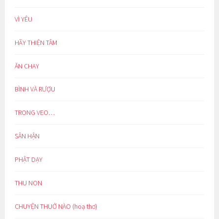
VÌ YÊU
HÃY THIỆN TÂM
ĂN CHAY
BÌNH VÀ RƯỢU
TRONG VEO…
SÂN HẬN
PHẬT DẠY
THU NON
CHUYỆN THUỞ NÀO (hoạ thơ)