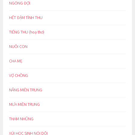
NGÓNG ĐỢI
HẾT ĐẬM TÌNH THU
TIẾNG THU (hoạ thơ)
NUÔI CON
CHA MẸ
VỢ CHỒNG
NẮNG MIỀN TRUNG
MƯA MIỀN TRUNG
THAM NHŨNG
XÚI HỌC SINH NÓI DỐI