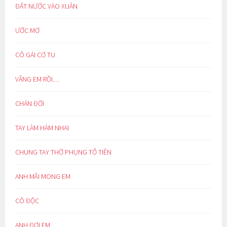
ĐẤT NƯỚC VÀO XUÂN
ƯỚC MƠ
CÔ GÁI CƠ TU
VẮNG EM RỒI…
CHÁN ĐỜI
TAY LÀM HÀM NHAI
CHUNG TAY THỜ PHỤNG TỔ TIÊN
ANH MÃI MONG EM
CÔ ĐỘC
ANH ĐỢI EM