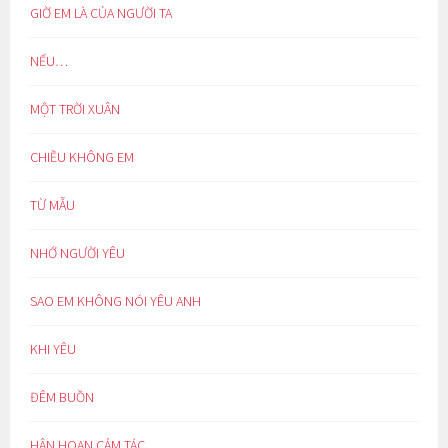
GIỜ EM LÀ CỦA NGƯỜI TA
NẾU…
MỘT TRỜI XUÂN
CHIỀU KHÔNG EM
TỪ MẪU
NHỚ NGƯỜI YÊU
SAO EM KHÔNG NÓI YÊU ANH
KHI YÊU
ĐÊM BUỒN
HÂN HOAN CẢM TÁC