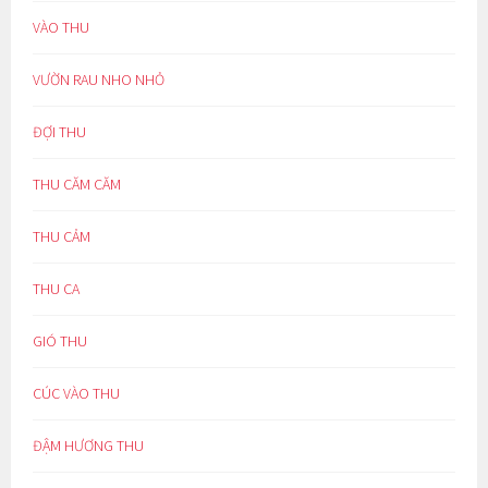
VÀO THU
VƯỜN RAU NHO NHỎ
ĐỢI THU
THU CĂM CĂM
THU CẢM
THU CA
GIÓ THU
CÚC VÀO THU
ĐẬM HƯƠNG THU