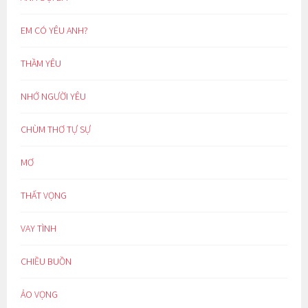
EM CÓ YÊU ANH?
THẦM YÊU
NHỚ NGƯỜI YÊU
CHÙM THƠ TỰ SỰ
MƠ
THẤT VỌNG
VAY TÌNH
CHIỀU BUỒN
ẢO VỌNG