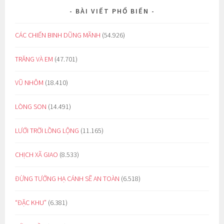
BÀI VIẾT PHỔ BIẾN
CÁC CHIẾN BINH DŨNG MÃNH
(54.926)
TRĂNG VÀ EM
(47.701)
VŨ NHÔM
(18.410)
LÒNG SON
(14.491)
LƯỚI TRỜI LỒNG LỘNG
(11.165)
CHỊCH XÃ GIAO
(8.533)
ĐỪNG TƯỞNG HẠ CÁNH SẼ AN TOÀN
(6.518)
“ĐẶC KHU”
(6.381)