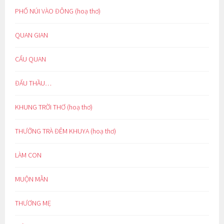
PHỐ NÚI VÀO ĐÔNG (hoạ thơ)
QUAN GIAN
CẨU QUAN
ĐẤU THẦU…
KHUNG TRỜI THƠ (hoạ thơ)
THƯỞNG TRÀ ĐÊM KHUYA (hoạ thơ)
LÀM CON
MUỘN MẰN
THƯƠNG MẸ