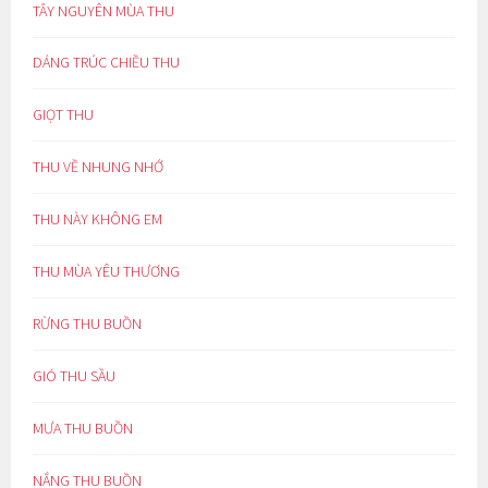
TÂY NGUYÊN MÙA THU
DÁNG TRÚC CHIỀU THU
GIỌT THU
THU VỀ NHUNG NHỚ
THU NÀY KHÔNG EM
THU MÙA YÊU THƯƠNG
RỪNG THU BUỒN
GIÓ THU SẦU
MƯA THU BUỒN
NẮNG THU BUỒN