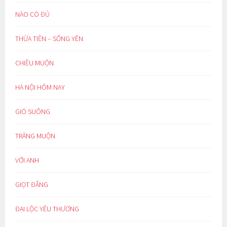
NÀO CÓ ĐỦ
THỪA TIỀN – SỐNG YÊN
CHIỀU MUỘN
HÀ NỘI HÔM NAY
GIÓ SUÔNG
TRĂNG MUỘN
VỚI ANH
GIỌT ĐẮNG
ĐẠI LỘC YÊU THƯƠNG