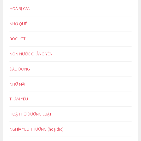
HOÁ BỊ CAN
NHỚ QUÊ
BÓC LỘT
NON NƯỚC CHẲNG YÊN
ĐẦU ĐÔNG
NHỚ MÃI
THẦM YÊU
HOẠ THƠ ĐƯỜNG LUẬT
NGHĨA YÊU THƯƠNG (hoạ thơ)