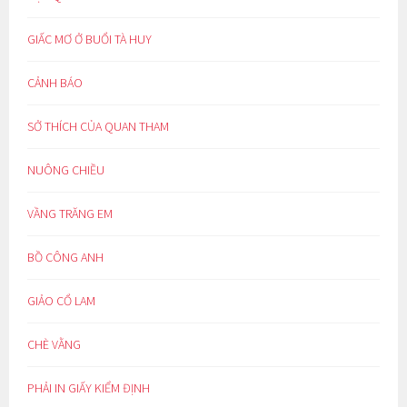
GIẤC MƠ Ở BUỔI TÀ HUY
CẢNH BÁO
SỞ THÍCH CỦA QUAN THAM
NUÔNG CHIỀU
VẦNG TRĂNG EM
BỒ CÔNG ANH
GIẢO CỔ LAM
CHÈ VẰNG
PHẢI IN GIẤY KIỂM ĐỊNH