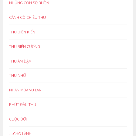
NHỮNG CON SỐ BUỒN
CÁNH CÒ CHIỀU THU
THU DIỆN KIẾN
THU BIÊN CƯƠNG
THU ẢM ĐẠM
THU NHỚ
NHÂN MÙA VU LAN
PHÚT ĐẦU THU
CUỘC ĐỜI
…CHO LÀNH