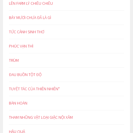
LÊN FARM LÝ CHIỀU CHIỀU
BẢY MƯƠI CHƯA ĐÃ LÀ GÌ
TỨC CẢNH SINH THƠ
PHÚC VẠN THÌ
TRÙM
ĐAU BUỒN TỘT ĐỘ
TUYỆT TÁC CỦA THIÊN NHIÊN*
BÀN HOÀN
THAM NHŨNG VẶT LOẠI GIẶC NỘI XÂM
HẬU QUẢ