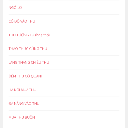
NGÓ LƠ
CỔ ĐỘ VÀO THU
THU TƯƠNG TƯ (hoạ thơ)
THAO THỨC CÙNG THU
LANG THANG CHIỀU THU
ĐÊM THU CÔ QUẠNH
HÀ NỘI MÙA THU
ĐÀ NẴNG VÀO THU
MƯA THU BUỒN