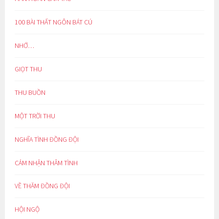
100 BÀI THẤT NGÔN BÁT CÚ
NHỚ…
GIỌT THU
THU BUỒN
MỘT TRỜI THU
NGHĨA TÌNH ĐỒNG ĐỘI
CẢM NHẬN THÂM TÌNH
VỀ THĂM ĐỒNG ĐỘI
HỘI NGỘ