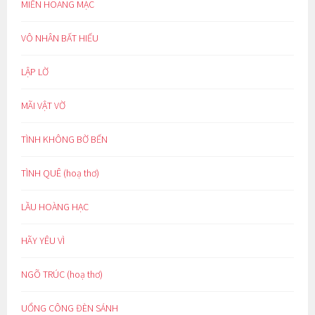
MIỀN HOANG MẠC
VÔ NHÂN BẤT HIẾU
LẬP LỜ
MÃI VẬT VỜ
TÌNH KHÔNG BỜ BẾN
TÌNH QUÊ (hoạ thơ)
LẦU HOÀNG HẠC
HÃY YÊU VÌ
NGÕ TRÚC (hoạ thơ)
UỔNG CÔNG ĐÈN SÁNH