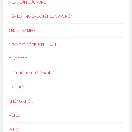
MÙA XUÂN ƯỚC VỌNG
TIẾP LỜI THƠ CHÚC TẾT CỦA BÁC HỒ*
CHUỘT VÀ MÈO
NGÀY TẾT CỔ TRUYỀN (hoạ thơ)
TUYỆT TÁC
THỜI TIẾT BẤT LỢI (hoạ thơ)
HÁO HỨC
CHỒNG KHÔN
HỐI LỖI
YÊU VÌ