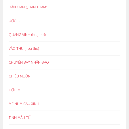
DÂN GIAN QUAN THAM*
ƯỚC…
QUANG VINH (hoạ thơ)
VÀO THU (hoạ thơ)
CHUYẾN BAY NHÂN ĐẠO
CHIỀU MUỘN
GỞI EM
MÊ NÚM CAU XINH
TÌNH MẪU TỬ