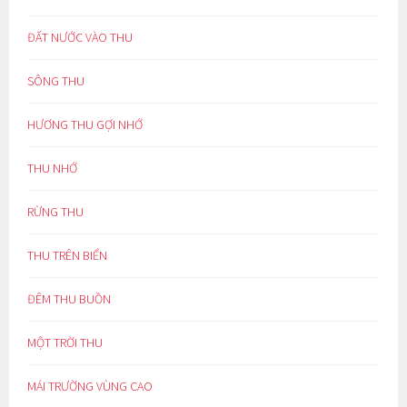
ĐẤT NƯỚC VÀO THU
SÔNG THU
HƯƠNG THU GỢI NHỚ
THU NHỚ
RỪNG THU
THU TRÊN BIỂN
ĐÊM THU BUỒN
MỘT TRỜI THU
MÁI TRƯỜNG VÙNG CAO