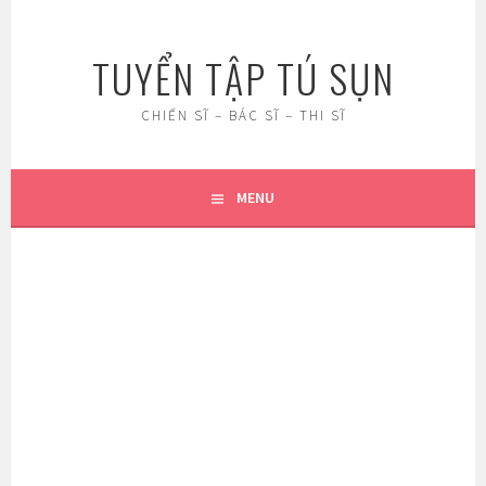
Skip
to
TUYỂN TẬP TÚ SỤN
content
CHIẾN SĨ – BÁC SĨ – THI SĨ
MENU