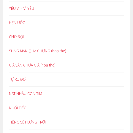
YÊU VÌ – VÌ YÊU
HẸN ƯỚC
CHỜ ĐỢI
SUNG MÃN QUÁ CHỪNG (hoạ thơ)
GIÀ VẪN CHƯA GIÀ (hoạ thơ)
TỰ RU ĐỜI
NÁT NHÀU CON TIM
NUỐI TIẾC
TIẾNG SÉT LƯNG TRỜI