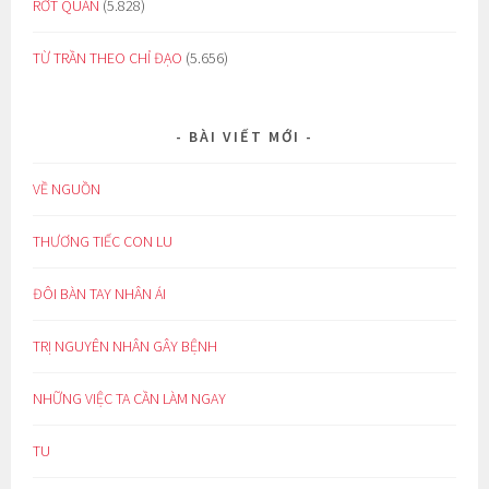
RỚT QUẦN
(5.828)
TỪ TRẦN THEO CHỈ ĐẠO
(5.656)
BÀI VIẾT MỚI
VỀ NGUỒN
THƯƠNG TIẾC CON LU
ĐÔI BÀN TAY NHÂN ÁI
TRỊ NGUYÊN NHÂN GÂY BỆNH
NHỮNG VIỆC TA CẦN LÀM NGAY
TU