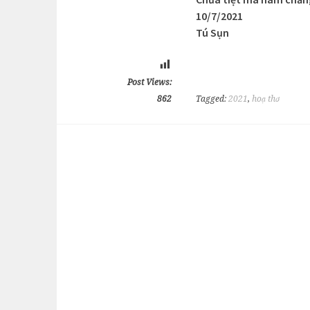
10/7/2021
Tú Sụn
Post Views:
862
Tagged:
2021
,
hoạ thơ