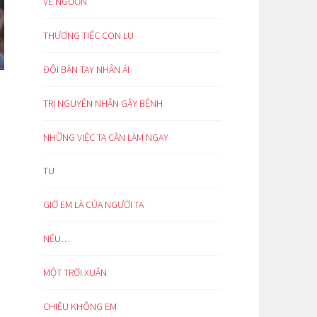
VỀ NGUỒN
THƯƠNG TIẾC CON LU
ĐÔI BÀN TAY NHÂN ÁI
TRỊ NGUYÊN NHÂN GÂY BỆNH
NHỮNG VIỆC TA CẦN LÀM NGAY
TU
GIỜ EM LÀ CỦA NGƯỜI TA
NẾU…
MỘT TRỜI XUÂN
CHIỀU KHÔNG EM