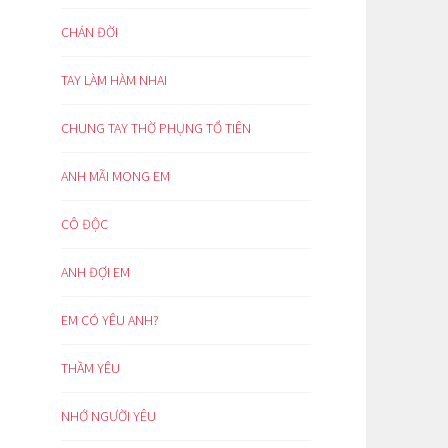
CHÁN ĐỜI
TAY LÀM HÀM NHAI
CHUNG TAY THỜ PHỤNG TỔ TIÊN
ANH MÃI MONG EM
CÔ ĐỘC
ANH ĐỢI EM
EM CÓ YÊU ANH?
THẦM YÊU
NHỚ NGƯỜI YÊU