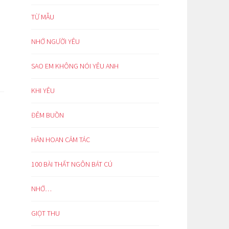
TỪ MẪU
NHỚ NGƯỜI YÊU
SAO EM KHÔNG NÓI YÊU ANH
KHI YÊU
ĐÊM BUỒN
HÂN HOAN CẢM TÁC
100 BÀI THẤT NGÔN BÁT CÚ
NHỚ…
GIỌT THU