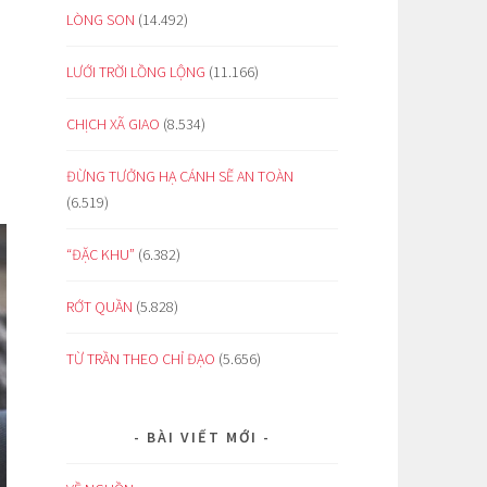
LÒNG SON
(14.492)
LƯỚI TRỜI LỒNG LỘNG
(11.166)
CHỊCH XÃ GIAO
(8.534)
ĐỪNG TƯỞNG HẠ CÁNH SẼ AN TOÀN
(6.519)
“ĐẶC KHU”
(6.382)
RỚT QUẦN
(5.828)
TỪ TRẦN THEO CHỈ ĐẠO
(5.656)
BÀI VIẾT MỚI