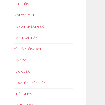
THU BUỒN
MỘT TRỜI THU
NGHĨA TÌNH ĐỒNG ĐỘI
CẢM NHẬN THÂM TÌNH
VỀ THĂM ĐỒNG ĐỘI
HỘI NGỘ
NÀO CÓ ĐỦ
THỪA TIỀN – SỐNG YÊN
CHIỀU MUỘN