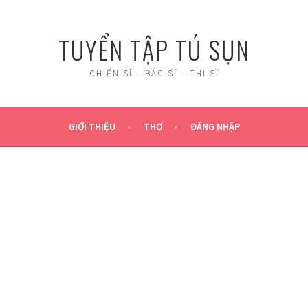
TUYỂN TẬP TÚ SỤN
CHIẾN SĨ – BÁC SĨ – THI SĨ
GIỚI THIỆU
THƠ
ĐĂNG NHẬP