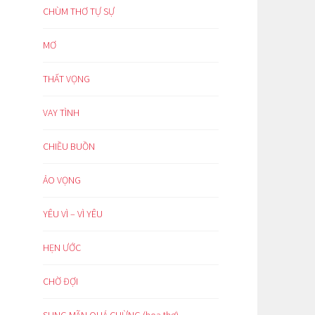
CHÙM THƠ TỰ SỰ
MƠ
THẤT VỌNG
VAY TÌNH
CHIỀU BUỒN
ẢO VỌNG
YÊU VÌ – VÌ YÊU
HẸN ƯỚC
CHỜ ĐỢI
SUNG MÃN QUÁ CHỪNG (hoạ thơ)