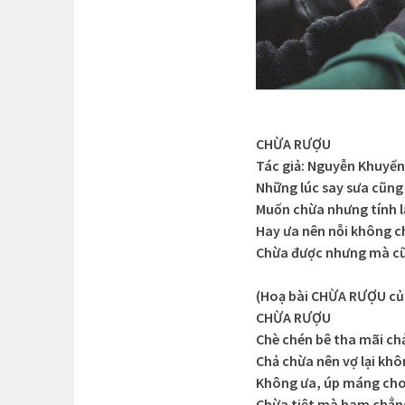
CHỪA RƯỢU
Tác giả: Nguyễn Khuyến
Những lúc say sưa cũn
Muốn chừa nhưng tính lạ
Hay ưa nên nỗi không c
Chừa được nhưng mà cũ
(Hoạ bài CHỪA RƯỢU củ
CHỪA RƯỢU
Chè chén bê tha mãi ch
Chả chừa nên vợ lại kh
Không ưa, úp máng cho
Chừa tiệt mà ham chẳn