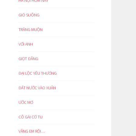
HÀ NỘI HÔM NAY
GIÓ SUÔNG
TRĂNG MUỘN
VỚI ANH
GIỌT ĐẮNG
ĐẠI LỘC YÊU THƯƠNG
ĐẤT NƯỚC VÀO XUÂN
ƯỚC MƠ
CÔ GÁI CƠ TU
VẮNG EM RỒI…