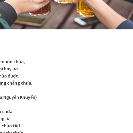
g muốn chừa,
i hay ưa.
hừa được.
ng chẳng chừa.
a Nguyễn Khuyến)
ả chừa
ông ưa
 chừa tiệt
g chịu chừa