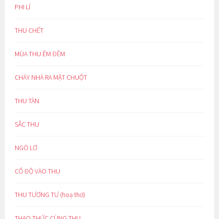
PHI LÍ
THU CHẾT
MÙA THU ÊM ĐỀM
CHÁY NHÀ RA MẶT CHUỘT
THU TÀN
SẮC THU
NGÓ LƠ
CỔ ĐỘ VÀO THU
THU TƯƠNG TƯ (hoạ thơ)
THAO THỨC CÙNG THU