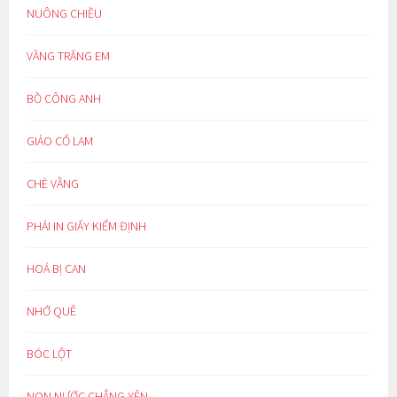
NUÔNG CHIỀU
VẦNG TRĂNG EM
BỒ CÔNG ANH
GIẢO CỔ LAM
CHÈ VẰNG
PHẢI IN GIẤY KIỂM ĐỊNH
HOÁ BỊ CAN
NHỚ QUÊ
BÓC LỘT
NON NƯỚC CHẲNG YÊN