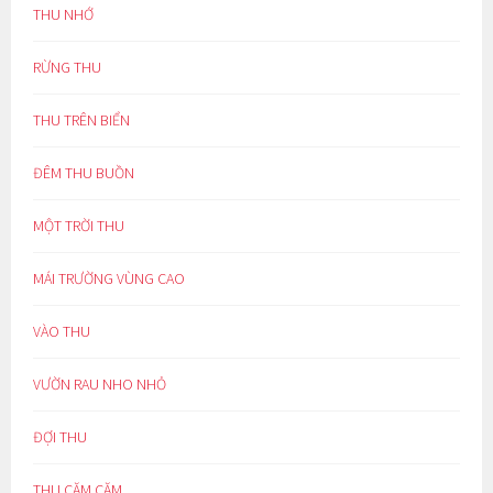
THU NHỚ
RỪNG THU
THU TRÊN BIỂN
ĐÊM THU BUỒN
MỘT TRỜI THU
MÁI TRƯỜNG VÙNG CAO
VÀO THU
VƯỜN RAU NHO NHỎ
ĐỢI THU
THU CĂM CĂM