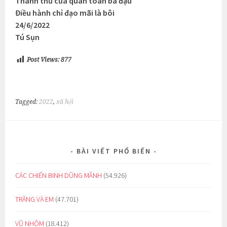
Thành thử cửa quan toàn bã đậu
Điều hành chỉ đạo mãi là bôi
24/6/2022
Tú Sụn
Post Views:
877
Tagged:
2022
,
xã hội
BÀI VIẾT PHỔ BIẾN
CÁC CHIẾN BINH DŨNG MÃNH
(54.926)
TRĂNG VÀ EM
(47.701)
VŨ NHÔM
(18.412)