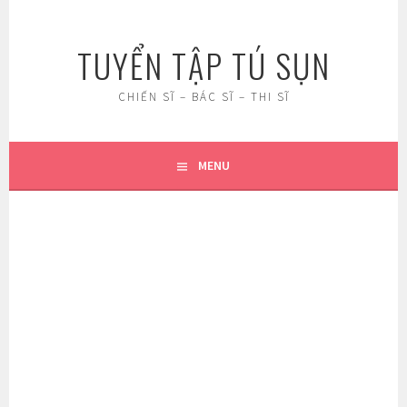
Skip
to
TUYỂN TẬP TÚ SỤN
content
CHIẾN SĨ – BÁC SĨ – THI SĨ
MENU