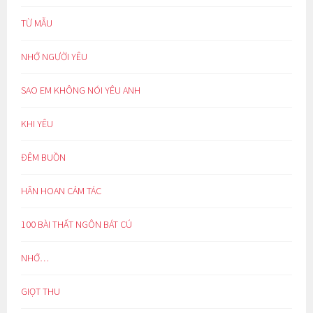
TỪ MẪU
NHỚ NGƯỜI YÊU
SAO EM KHÔNG NÓI YÊU ANH
KHI YÊU
ĐÊM BUỒN
HÂN HOAN CẢM TÁC
100 BÀI THẤT NGÔN BÁT CÚ
NHỚ…
GIỌT THU