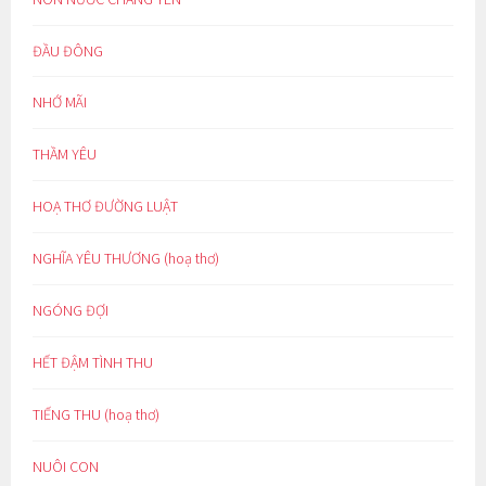
ĐẦU ĐÔNG
NHỚ MÃI
THẦM YÊU
HOẠ THƠ ĐƯỜNG LUẬT
NGHĨA YÊU THƯƠNG (hoạ thơ)
NGÓNG ĐỢI
HẾT ĐẬM TÌNH THU
TIẾNG THU (hoạ thơ)
NUÔI CON