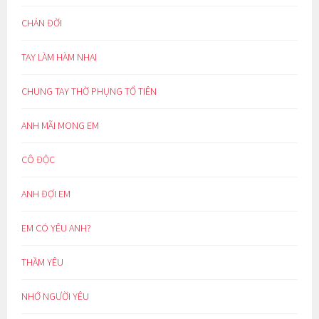
CHÁN ĐỜI
TAY LÀM HÀM NHAI
CHUNG TAY THỜ PHỤNG TỔ TIÊN
ANH MÃI MONG EM
CÔ ĐỘC
ANH ĐỢI EM
EM CÓ YÊU ANH?
THẦM YÊU
NHỚ NGƯỜI YÊU