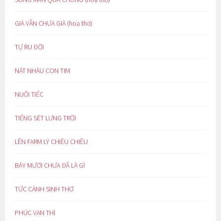
GIÀ VẪN CHƯA GIÀ (hoạ thơ)
TỰ RU ĐỜI
NÁT NHÀU CON TIM
NUỐI TIẾC
TIẾNG SÉT LƯNG TRỜI
LÊN FARM LÝ CHIỀU CHIỀU
BẢY MƯƠI CHƯA ĐÃ LÀ GÌ
TỨC CẢNH SINH THƠ
PHÚC VẠN THÌ