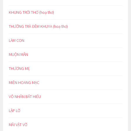
KHUNG TRỜI THƠ (hoạ thơ)
THƯỞNG TRÀ ĐÊM KHUYA (hoạ thơ)
LÀM CON
MUỘN MẰN
THƯƠNG MẸ
MIỀN HOANG MẠC
VÔ NHÂN BẤT HIẾU
LẬP LỜ
MÃI VẬT VỜ