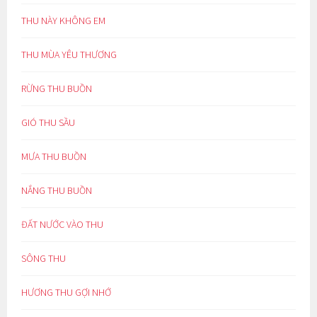
THU NÀY KHÔNG EM
THU MÙA YÊU THƯƠNG
RỪNG THU BUỒN
GIÓ THU SẦU
MƯA THU BUỒN
NẮNG THU BUỒN
ĐẤT NƯỚC VÀO THU
SÔNG THU
HƯƠNG THU GỢI NHỚ