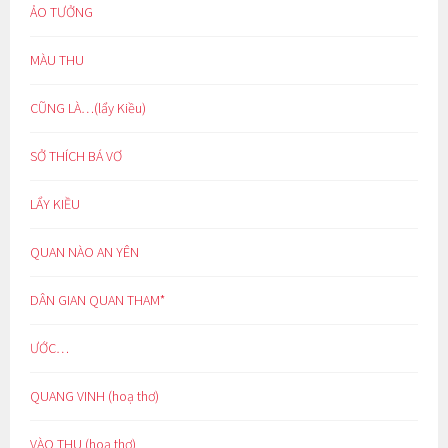
ẢO TƯỞNG
MÀU THU
CŨNG LÀ…(lẩy Kiều)
SỞ THÍCH BÁ VƠ
LẨY KIỀU
QUAN NÀO AN YÊN
DÂN GIAN QUAN THAM*
ƯỚC…
QUANG VINH (hoạ thơ)
VÀO THU (hoạ thơ)