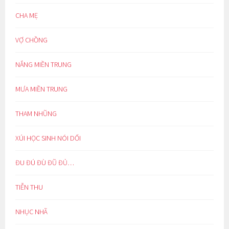
CHA MẸ
VỢ CHỒNG
NẮNG MIỀN TRUNG
MƯA MIỀN TRUNG
THAM NHŨNG
XÚI HỌC SINH NÓI DỐI
ĐU ĐÚ ĐÙ ĐŨ ĐỦ…
TIỄN THU
NHỤC NHÃ