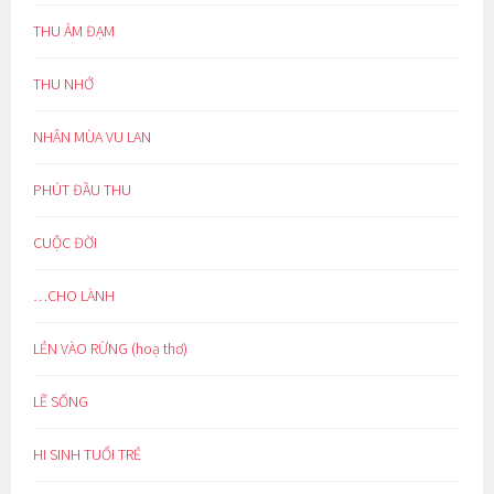
THU ẢM ĐẠM
THU NHỚ
NHÂN MÙA VU LAN
PHÚT ĐẦU THU
CUỘC ĐỜI
…CHO LÀNH
LẺN VÀO RỪNG (hoạ thơ)
LẼ SỐNG
HI SINH TUỔI TRẺ