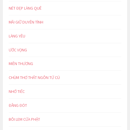
NÉT ĐẸP LÀNG QUÊ
MÃI GIỮ DUYÊN TÌNH
LÀNG YÊU
ƯỚC VỌNG
MIỀN THƯƠNG
CHÙM THƠ THẤT NGÔN TỨ CÚ
NHỚ TIẾC
ĐẮNG ĐÓT
BÔI LEM CỬA PHẬT