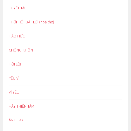
TUYỆT TÁC
THỜI TIẾT BẤT LỢI (hoạ thơ)
HÁO HỨC
CHỒNG KHÔN
HỐI LỖI
YÊU VÌ
VÌ YÊU
HÃY THIỆN TÂM
ĂN CHAY