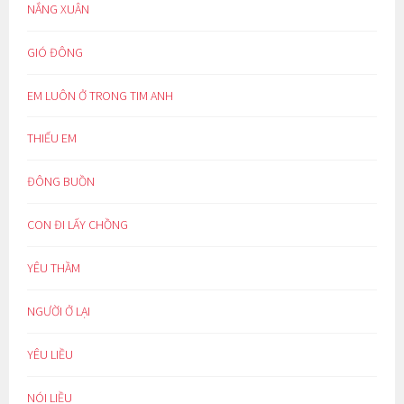
NẮNG XUÂN
GIÓ ĐÔNG
EM LUÔN Ở TRONG TIM ANH
THIẾU EM
ĐÔNG BUỒN
CON ĐI LẤY CHỒNG
YÊU THẦM
NGƯỜI Ở LẠI
YÊU LIỀU
NÓI LIỀU