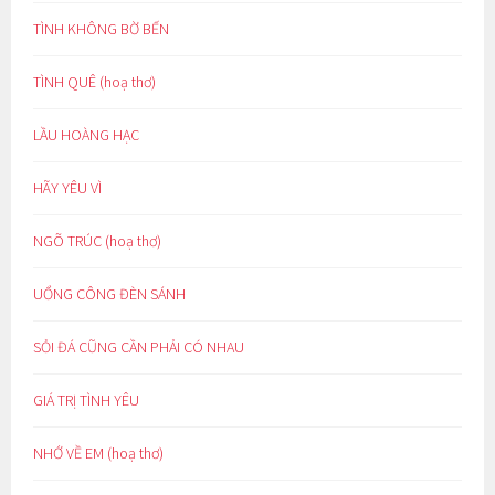
TÌNH KHÔNG BỜ BẾN
TÌNH QUÊ (hoạ thơ)
LẦU HOÀNG HẠC
HÃY YÊU VÌ
NGÕ TRÚC (hoạ thơ)
UỔNG CÔNG ĐÈN SÁNH
SỎI ĐÁ CŨNG CẦN PHẢI CÓ NHAU
GIÁ TRỊ TÌNH YÊU
NHỚ VỀ EM (hoạ thơ)