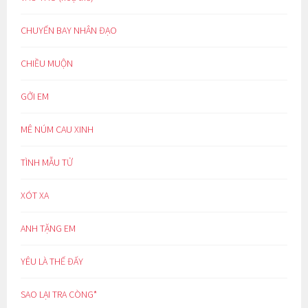
CHUYẾN BAY NHÂN ĐẠO
CHIỀU MUỘN
GỞI EM
MÊ NÚM CAU XINH
TÌNH MẪU TỬ
XÓT XA
ANH TẶNG EM
YÊU LÀ THẾ ĐẤY
SAO LẠI TRA CÒNG*