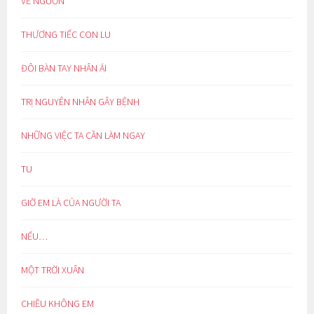
VỀ NGUỒN
THƯƠNG TIẾC CON LU
ĐÔI BÀN TAY NHÂN ÁI
TRỊ NGUYÊN NHÂN GÂY BỆNH
NHỮNG VIỆC TA CẦN LÀM NGAY
TU
GIỜ EM LÀ CỦA NGƯỜI TA
NẾU…
MỘT TRỜI XUÂN
CHIỀU KHÔNG EM