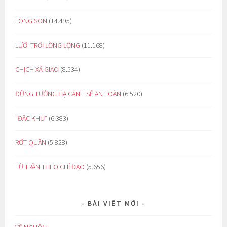
LÒNG SON
(14.495)
LƯỚI TRỜI LỒNG LỘNG
(11.168)
CHỊCH XÃ GIAO
(8.534)
ĐỪNG TƯỞNG HẠ CÁNH SẼ AN TOÀN
(6.520)
“ĐẶC KHU”
(6.383)
RỚT QUẦN
(5.828)
TỪ TRẦN THEO CHỈ ĐẠO
(5.656)
BÀI VIẾT MỚI