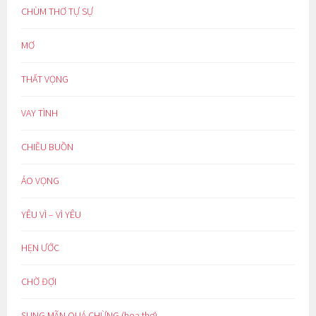
CHÙM THƠ TỰ SỰ
MƠ
THẤT VỌNG
VAY TÌNH
CHIỀU BUỒN
ẢO VỌNG
YÊU VÌ – VÌ YÊU
HẸN ƯỚC
CHỜ ĐỢI
SUNG MÃN QUÁ CHỪNG (hoạ thơ)