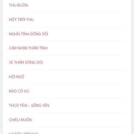
THU BUỒN
MỘT TRỜI THU
NGHĨA TÌNH ĐỒNG ĐỘI
CẢM NHẬN THÂM TÌNH
VỀ THĂM ĐỒNG ĐỘI
HỘI NGỘ
NÀO CÓ ĐỦ
THỪA TIỀN – SỐNG YÊN
CHIỀU MUỘN