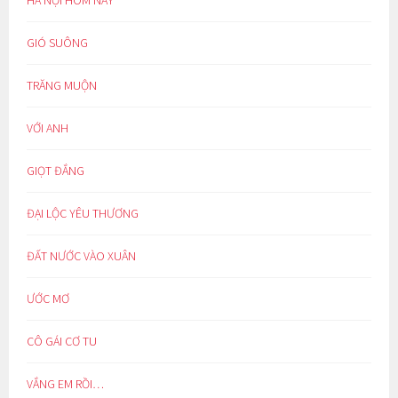
HÀ NỘI HÔM NAY
GIÓ SUÔNG
TRĂNG MUỘN
VỚI ANH
GIỌT ĐẮNG
ĐẠI LỘC YÊU THƯƠNG
ĐẤT NƯỚC VÀO XUÂN
ƯỚC MƠ
CÔ GÁI CƠ TU
VẮNG EM RỒI…