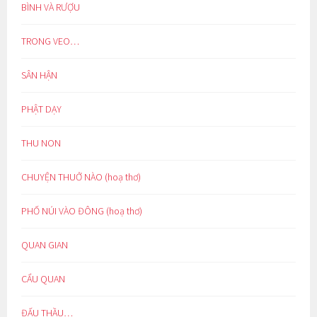
BÌNH VÀ RƯỢU
TRONG VEO…
SÂN HẬN
PHẬT DẠY
THU NON
CHUYỆN THUỞ NÀO (hoạ thơ)
PHỐ NÚI VÀO ĐÔNG (hoạ thơ)
QUAN GIAN
CẨU QUAN
ĐẤU THẦU…