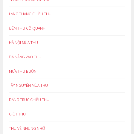
LANG THANG CHIỀU THU
ĐÊM THU CÔ QUẠNH
HÀ NỘI MÙA THU
ĐÀ NẴNG VÀO THU
MƯA THU BUỒN
TÂY NGUYÊN MÙA THU
DÁNG TRÚC CHIỀU THU
GIỌT THU
THU VỀ NHUNG NHỚ