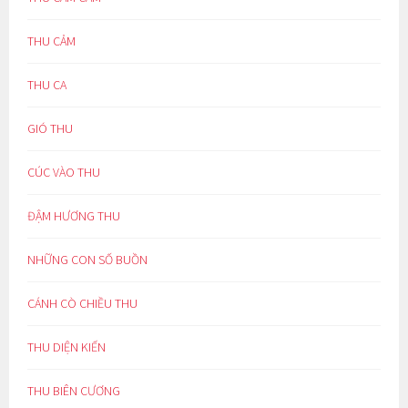
THU CẢM
THU CA
GIÓ THU
CÚC VÀO THU
ĐẬM HƯƠNG THU
NHỮNG CON SỐ BUỒN
CÁNH CÒ CHIỀU THU
THU DIỆN KIẾN
THU BIÊN CƯƠNG