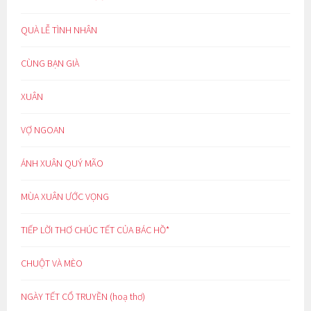
QUÀ LỄ TÌNH NHÂN
CÙNG BẠN GIÀ
XUÂN
VỢ NGOAN
ÁNH XUÂN QUÝ MÃO
MÙA XUÂN ƯỚC VỌNG
TIẾP LỜI THƠ CHÚC TẾT CỦA BÁC HỒ*
CHUỘT VÀ MÈO
NGÀY TẾT CỔ TRUYỀN (hoạ thơ)