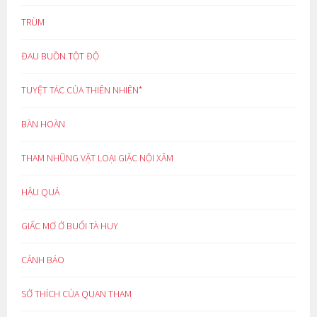
TRÙM
ĐAU BUỒN TỘT ĐỘ
TUYỆT TÁC CỦA THIÊN NHIÊN*
BÀN HOÀN
THAM NHŨNG VẶT LOẠI GIẶC NỘI XÂM
HẬU QUẢ
GIẤC MƠ Ở BUỔI TÀ HUY
CẢNH BÁO
SỞ THÍCH CỦA QUAN THAM