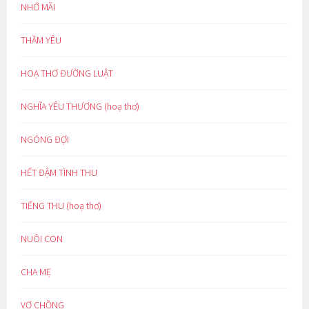
NHỚ MÃI
THẦM YÊU
HOẠ THƠ ĐƯỜNG LUẬT
NGHĨA YÊU THƯƠNG (hoạ thơ)
NGÓNG ĐỢI
HẾT ĐẬM TÌNH THU
TIẾNG THU (hoạ thơ)
NUÔI CON
CHA MẸ
VỢ CHỒNG