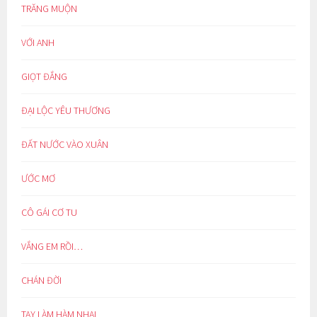
TRĂNG MUỘN
VỚI ANH
GIỌT ĐẮNG
ĐẠI LỘC YÊU THƯƠNG
ĐẤT NƯỚC VÀO XUÂN
ƯỚC MƠ
CÔ GÁI CƠ TU
VẮNG EM RỒI…
CHÁN ĐỜI
TAY LÀM HÀM NHAI