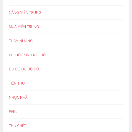
NẮNG MIỀN TRUNG
MƯA MIỀN TRUNG
THAM NHŨNG
XÚI HỌC SINH NÓI DỐI
ĐU ĐÚ ĐÙ ĐŨ ĐỦ…
TIỄN THU
NHỤC NHÃ
PHI LÍ
THU CHẾT