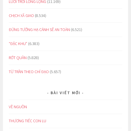
LƯỚI TRỜI LỒNG LỘNG
(11.169)
CHỊCH XÃ GIAO
(8.534)
ĐỪNG TƯỞNG HẠ CÁNH SẼ AN TOÀN
(6.521)
“ĐẶC KHU”
(6.383)
RỚT QUẦN
(5.828)
TỪ TRẦN THEO CHỈ ĐẠO
(5.657)
BÀI VIẾT MỚI
VỀ NGUỒN
THƯƠNG TIẾC CON LU