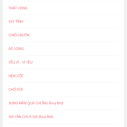
THẤT VỌNG
VAY TÌNH
CHIỀU BUỒN
ẢO VỌNG
YÊU VÌ – VÌ YÊU
HẸN ƯỚC
CHỜ ĐỢI
SUNG MÃN QUÁ CHỪNG (hoạ thơ)
GIÀ VẪN CHƯA GIÀ (hoạ thơ)