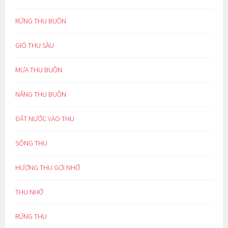
RỪNG THU BUỒN
GIÓ THU SẦU
MƯA THU BUỒN
NẮNG THU BUỒN
ĐẤT NƯỚC VÀO THU
SÔNG THU
HƯƠNG THU GỢI NHỚ
THU NHỚ
RỪNG THU