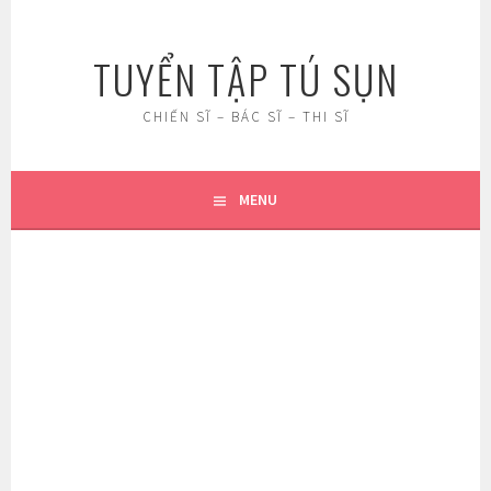
Skip
to
TUYỂN TẬP TÚ SỤN
content
CHIẾN SĨ – BÁC SĨ – THI SĨ
MENU