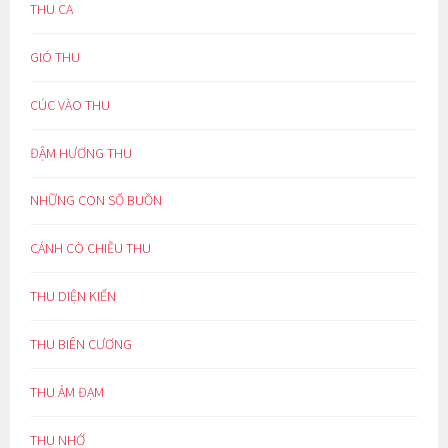
THU CA
GIÓ THU
CÚC VÀO THU
ĐẬM HƯƠNG THU
NHỮNG CON SỐ BUỒN
CÁNH CÒ CHIỀU THU
THU DIỆN KIẾN
THU BIÊN CƯƠNG
THU ẢM ĐẠM
THU NHỚ