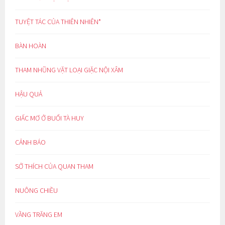
TUYỆT TÁC CỦA THIÊN NHIÊN*
BÀN HOÀN
THAM NHŨNG VẶT LOẠI GIẶC NỘI XÂM
HẬU QUẢ
GIẤC MƠ Ở BUỔI TÀ HUY
CẢNH BÁO
SỞ THÍCH CỦA QUAN THAM
NUÔNG CHIỀU
VẦNG TRĂNG EM