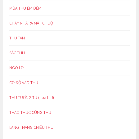
MÙA THU ÊM ĐỀM
CHÁY NHÀ RA MẶT CHUỘT
THU TÀN
SẮC THU
NGÓ LƠ
CỔ ĐỘ VÀO THU
THU TƯƠNG TƯ (hoạ thơ)
THAO THỨC CÙNG THU
LANG THANG CHIỀU THU