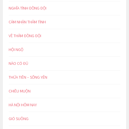
NGHĨA TÌNH ĐỒNG ĐỘI
CẢM NHẬN THÂM TÌNH
VỀ THĂM ĐỒNG ĐỘI
HỘI NGỘ
NÀO CÓ ĐỦ
THỪA TIỀN – SỐNG YÊN
CHIỀU MUỘN
HÀ NỘI HÔM NAY
GIÓ SUÔNG