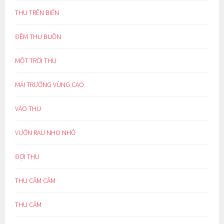
THU TRÊN BIỂN
ĐÊM THU BUỒN
MỘT TRỜI THU
MÁI TRƯỜNG VÙNG CAO
VÀO THU
VƯỜN RAU NHO NHỎ
ĐỢI THU
THU CĂM CĂM
THU CẢM