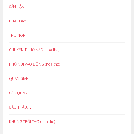
SÂN HẬN
PHẬT DẠY
THU NON
CHUYỆN THUỞ NÀO (hoạ thơ)
PHỐ NÚI VÀO ĐÔNG (hoạ thơ)
QUAN GIAN
CẨU QUAN
ĐẤU THẦU…
KHUNG TRỜI THƠ (hoạ thơ)