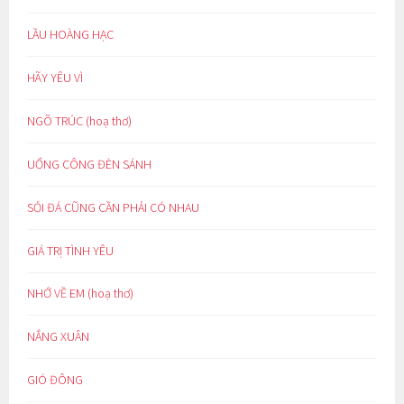
LẦU HOÀNG HẠC
HÃY YÊU VÌ
NGÕ TRÚC (hoạ thơ)
UỔNG CÔNG ĐÈN SÁNH
SỎI ĐÁ CŨNG CẦN PHẢI CÓ NHAU
GIÁ TRỊ TÌNH YÊU
NHỚ VỀ EM (hoạ thơ)
NẮNG XUÂN
GIÓ ĐÔNG