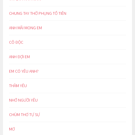
CHUNG TAY THỜ PHỤNG TỔ TIÊN
ANH MÃI MONG EM
CÔ ĐỘC
ANH ĐỢI EM
EM CÓ YÊU ANH?
THẦM YÊU
NHỚ NGƯỜI YÊU
CHÙM THƠ TỰ SỰ
MƠ