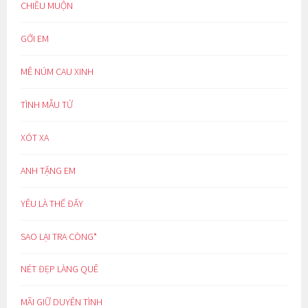
CHIỀU MUỘN
GỞI EM
MÊ NÚM CAU XINH
TÌNH MẪU TỬ
XÓT XA
ANH TẶNG EM
YÊU LÀ THẾ ĐẤY
SAO LẠI TRA CÒNG*
NÉT ĐẸP LÀNG QUÊ
MÃI GIỮ DUYÊN TÌNH