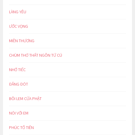
LÀNG YÊU
ƯỚC VỌNG
MIỀN THƯƠNG
CHÙM THƠ THẤT NGÔN TỨ CÚ
NHỚ TIẾC
ĐẮNG ĐÓT
BÔI LEM CỬA PHẬT
NÓI VỚI EM
PHÚC TỔ TIÊN