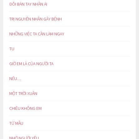
ĐÔI BÀN TAY NHÂN ÁI
TRỊ NGUYÊN NHÂN GÂY BỆNH
NHỮNG VIỆC TA CẦN LÀM NGAY
TU
GIỜ EM LÀ CỦA NGƯỜI TA
NẾU…
MỘT TRỜI XUÂN
CHIỀU KHÔNG EM
TỪ MẪU
NHỚ NGƯỜI YÊU