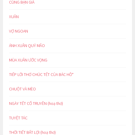
CÙNG BẠN GIÀ
XUÂN
VỢ NGOAN
ÁNH XUÂN QUÝ MÃO
MÙA XUÂN ƯỚC VỌNG
TIẾP LỜI THƠ CHÚC TẾT CỦA BÁC HỒ*
CHUỘT VÀ MÈO
NGÀY TẾT CỔ TRUYỀN (hoạ thơ)
TUYỆT TÁC
THỜI TIẾT BẤT LỢI (hoạ thơ)