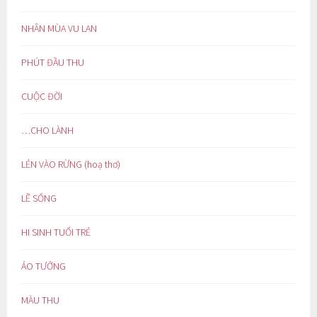
NHÂN MÙA VU LAN
PHÚT ĐẦU THU
CUỘC ĐỜI
…CHO LÀNH
LẺN VÀO RỪNG (hoạ thơ)
LẼ SỐNG
HI SINH TUỔI TRẺ
ẢO TƯỞNG
MÀU THU