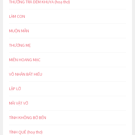
THƯỞNG TRÀ ĐÊM KHUYA (hoạ thơ)
LÀM CON
MUỘN MẰN
THƯƠNG MẸ
MIỀN HOANG MẠC
VÔ NHÂN BẤT HIẾU
LẬP LỜ
MÃI VẬT VỜ
TÌNH KHÔNG BỜ BẾN
TÌNH QUÊ (hoạ thơ)