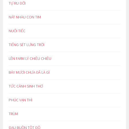
TỰ RU ĐỜI
NÁT NHÀU CON TIM
NUỐI TIẾC
TIẾNG SÉT LƯNG TRỜI
LÊN FARM LÝ CHIỀU CHIỀU
BẢY MƯƠI CHƯA ĐÃ LÀ GÌ
TỨC CẢNH SINH THƠ
PHÚC VẠN THÌ
TRÙM
ĐAU BUỒN TỘT ĐỘ