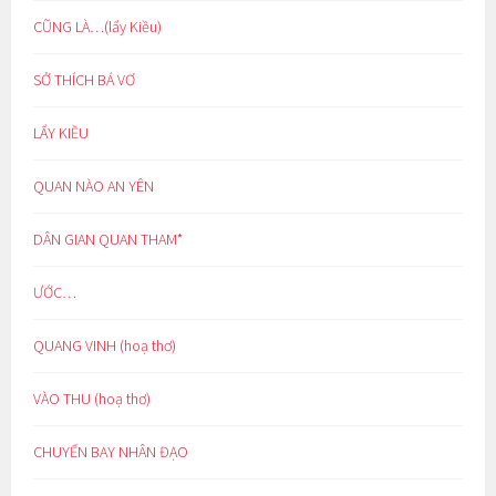
CŨNG LÀ…(lẩy Kiều)
SỞ THÍCH BÁ VƠ
LẨY KIỀU
QUAN NÀO AN YÊN
DÂN GIAN QUAN THAM*
ƯỚC…
QUANG VINH (hoạ thơ)
VÀO THU (hoạ thơ)
CHUYẾN BAY NHÂN ĐẠO