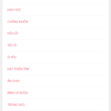
HÁO HỨC
CHỒNG KHÔN
HỐI LỖI
YÊU VÌ
VÌ YÊU
HÃY THIỆN TÂM
ĂN CHAY
BÌNH VÀ RƯỢU
TRONG VEO…