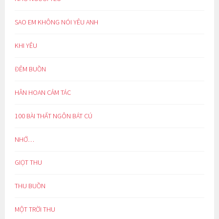
SAO EM KHÔNG NÓI YÊU ANH
KHI YÊU
ĐÊM BUỒN
HÂN HOAN CẢM TÁC
100 BÀI THẤT NGÔN BÁT CÚ
NHỚ…
GIỌT THU
THU BUỒN
MỘT TRỜI THU