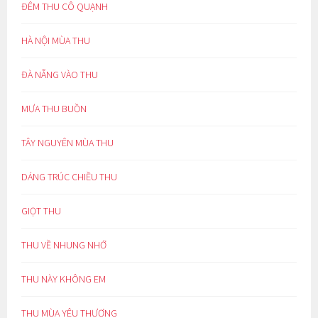
ĐÊM THU CÔ QUẠNH
HÀ NỘI MÙA THU
ĐÀ NẴNG VÀO THU
MƯA THU BUỒN
TÂY NGUYÊN MÙA THU
DÁNG TRÚC CHIỀU THU
GIỌT THU
THU VỀ NHUNG NHỚ
THU NÀY KHÔNG EM
THU MÙA YÊU THƯƠNG