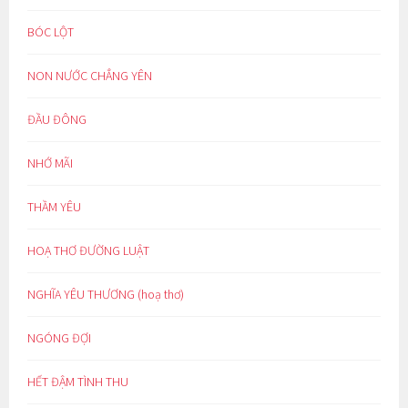
BÓC LỘT
NON NƯỚC CHẲNG YÊN
ĐẦU ĐÔNG
NHỚ MÃI
THẦM YÊU
HOẠ THƠ ĐƯỜNG LUẬT
NGHĨA YÊU THƯƠNG (hoạ thơ)
NGÓNG ĐỢI
HẾT ĐẬM TÌNH THU