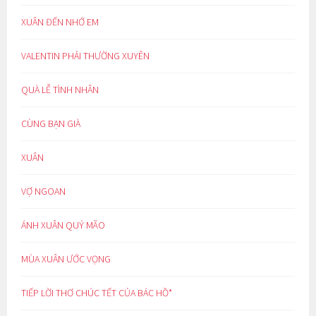
XUÂN ĐẾN NHỚ EM
VALENTIN PHẢI THƯỜNG XUYÊN
QUÀ LỄ TÌNH NHÂN
CÙNG BẠN GIÀ
XUÂN
VỢ NGOAN
ÁNH XUÂN QUÝ MÃO
MÙA XUÂN ƯỚC VỌNG
TIẾP LỜI THƠ CHÚC TẾT CỦA BÁC HỒ*