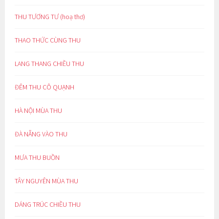
THU TƯƠNG TƯ (hoạ thơ)
THAO THỨC CÙNG THU
LANG THANG CHIỀU THU
ĐÊM THU CÔ QUẠNH
HÀ NỘI MÙA THU
ĐÀ NẴNG VÀO THU
MƯA THU BUỒN
TÂY NGUYÊN MÙA THU
DÁNG TRÚC CHIỀU THU