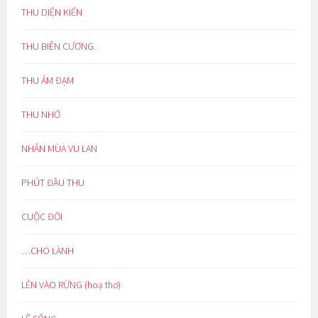
THU DIỆN KIẾN
THU BIÊN CƯƠNG
THU ẢM ĐẠM
THU NHỚ
NHÂN MÙA VU LAN
PHÚT ĐẦU THU
CUỘC ĐỜI
…CHO LÀNH
LẺN VÀO RỪNG (hoạ thơ)