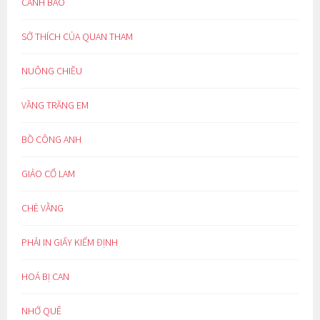
CẢNH BÁO
SỞ THÍCH CỦA QUAN THAM
NUÔNG CHIỀU
VẦNG TRĂNG EM
BỒ CÔNG ANH
GIẢO CỔ LAM
CHÈ VẰNG
PHẢI IN GIẤY KIỂM ĐỊNH
HOÁ BỊ CAN
NHỚ QUÊ