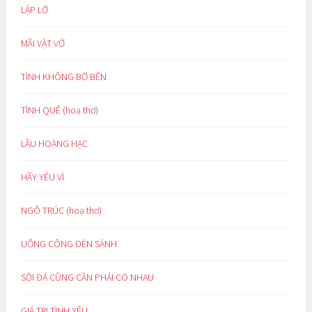
LẬP LỜ
MÃI VẬT VỜ
TÌNH KHÔNG BỜ BẾN
TÌNH QUÊ (hoạ thơ)
LẦU HOÀNG HẠC
HÃY YÊU VÌ
NGÕ TRÚC (hoạ thơ)
UỔNG CÔNG ĐÈN SÁNH
SỎI ĐÁ CŨNG CẦN PHẢI CÓ NHAU
GIÁ TRỊ TÌNH YÊU