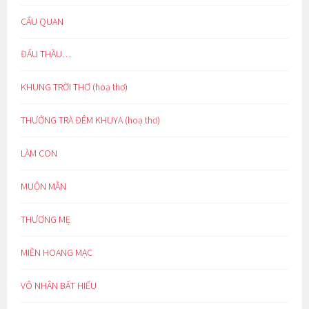
CẨU QUAN
ĐẤU THẦU…
KHUNG TRỜI THƠ (hoạ thơ)
THƯỞNG TRÀ ĐÊM KHUYA (hoạ thơ)
LÀM CON
MUỘN MẰN
THƯƠNG MẸ
MIỀN HOANG MẠC
VÔ NHÂN BẤT HIẾU