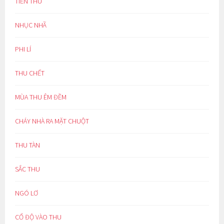
TIỄN THU
NHỤC NHÃ
PHI LÍ
THU CHẾT
MÙA THU ÊM ĐỀM
CHÁY NHÀ RA MẶT CHUỘT
THU TÀN
SẮC THU
NGÓ LƠ
CỔ ĐỘ VÀO THU