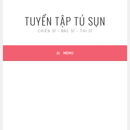
Skip
to
TUYỂN TẬP TÚ SỤN
content
CHIẾN SĨ – BÁC SĨ – THI SĨ
MENU