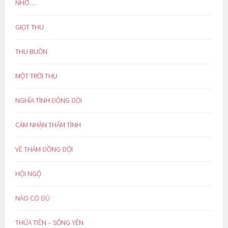
NHỚ…
GIỌT THU
THU BUỒN
MỘT TRỜI THU
NGHĨA TÌNH ĐỒNG ĐỘI
CẢM NHẬN THÂM TÌNH
VỀ THĂM ĐỒNG ĐỘI
HỘI NGỘ
NÀO CÓ ĐỦ
THỪA TIỀN – SỐNG YÊN