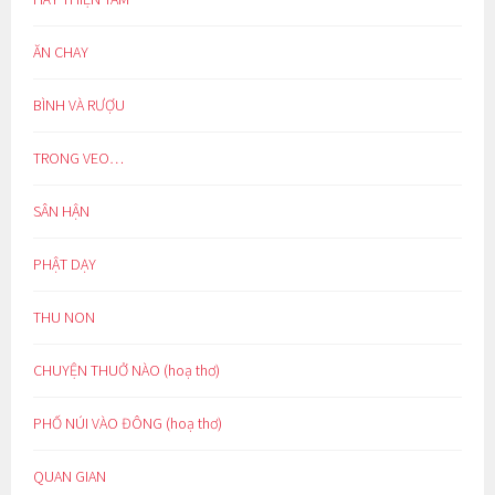
ĂN CHAY
BÌNH VÀ RƯỢU
TRONG VEO…
SÂN HẬN
PHẬT DẠY
THU NON
CHUYỆN THUỞ NÀO (hoạ thơ)
PHỐ NÚI VÀO ĐÔNG (hoạ thơ)
QUAN GIAN