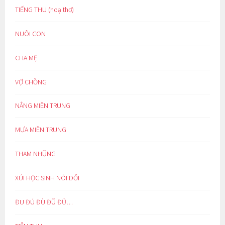
TIẾNG THU (hoạ thơ)
NUÔI CON
CHA MẸ
VỢ CHỒNG
NẮNG MIỀN TRUNG
MƯA MIỀN TRUNG
THAM NHŨNG
XÚI HỌC SINH NÓI DỐI
ĐU ĐÚ ĐÙ ĐŨ ĐỦ…