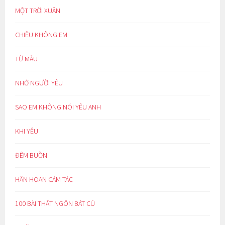
MỘT TRỜI XUÂN
CHIỀU KHÔNG EM
TỪ MẪU
NHỚ NGƯỜI YÊU
SAO EM KHÔNG NÓI YÊU ANH
KHI YÊU
ĐÊM BUỒN
HÂN HOAN CẢM TÁC
100 BÀI THẤT NGÔN BÁT CÚ