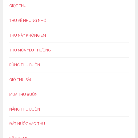
GIỌT THU
THU VỀ NHUNG NHỚ
THU NÀY KHÔNG EM
THU MÙA YÊU THƯƠNG
RỪNG THU BUỒN
GIÓ THU SẦU
MƯA THU BUỒN
NẮNG THU BUỒN
ĐẤT NƯỚC VÀO THU