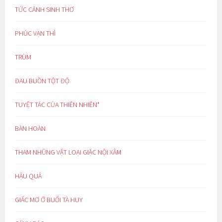
TỨC CẢNH SINH THƠ
PHÚC VẠN THÌ
TRÙM
ĐAU BUỒN TỘT ĐỘ
TUYỆT TÁC CỦA THIÊN NHIÊN*
BÀN HOÀN
THAM NHŨNG VẶT LOẠI GIẶC NỘI XÂM
HẬU QUẢ
GIẤC MƠ Ở BUỔI TÀ HUY