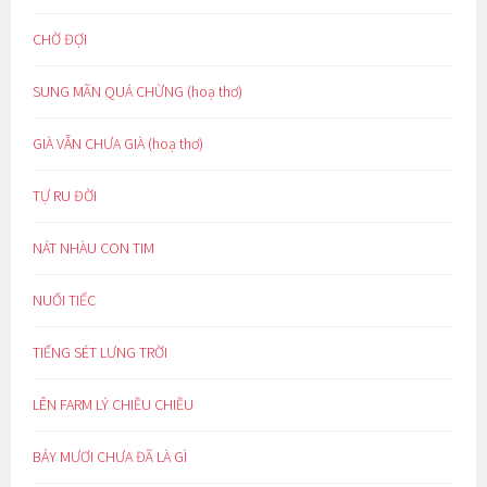
CHỜ ĐỢI
SUNG MÃN QUÁ CHỪNG (hoạ thơ)
GIÀ VẪN CHƯA GIÀ (hoạ thơ)
TỰ RU ĐỜI
NÁT NHÀU CON TIM
NUỐI TIẾC
TIẾNG SÉT LƯNG TRỜI
LÊN FARM LÝ CHIỀU CHIỀU
BẢY MƯƠI CHƯA ĐÃ LÀ GÌ