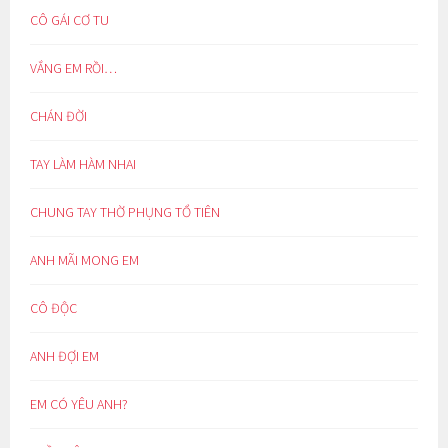
CÔ GÁI CƠ TU
VẮNG EM RỒI…
CHÁN ĐỜI
TAY LÀM HÀM NHAI
CHUNG TAY THỜ PHỤNG TỔ TIÊN
ANH MÃI MONG EM
CÔ ĐỘC
ANH ĐỢI EM
EM CÓ YÊU ANH?