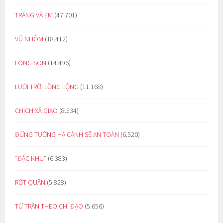
TRĂNG VÀ EM
(47.701)
VŨ NHÔM
(18.412)
LÒNG SON
(14.496)
LƯỚI TRỜI LỒNG LỘNG
(11.168)
CHỊCH XÃ GIAO
(8.534)
ĐỪNG TƯỞNG HẠ CÁNH SẼ AN TOÀN
(6.520)
“ĐẶC KHU”
(6.383)
RỚT QUẦN
(5.828)
TỪ TRẦN THEO CHỈ ĐẠO
(5.656)