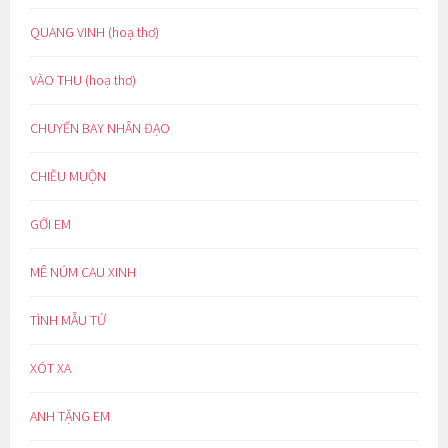
QUANG VINH (hoạ thơ)
VÀO THU (hoạ thơ)
CHUYẾN BAY NHÂN ĐẠO
CHIỀU MUỘN
GỞI EM
MÊ NÚM CAU XINH
TÌNH MẪU TỬ
XÓT XA
ANH TẶNG EM