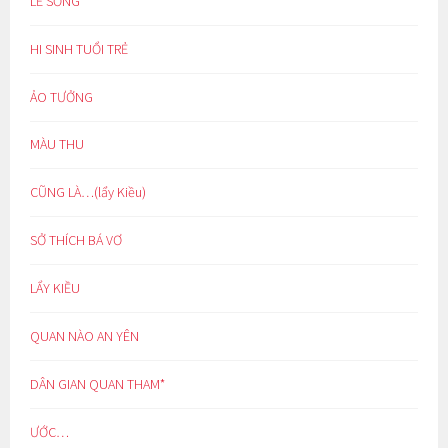
LẼ SỐNG
HI SINH TUỔI TRẺ
ẢO TƯỞNG
MÀU THU
CŨNG LÀ…(lẩy Kiều)
SỞ THÍCH BÁ VƠ
LẨY KIỀU
QUAN NÀO AN YÊN
DÂN GIAN QUAN THAM*
ƯỚC…