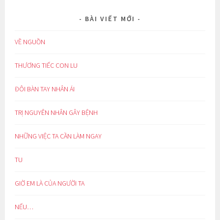
BÀI VIẾT MỚI
VỀ NGUỒN
THƯƠNG TIẾC CON LU
ĐÔI BÀN TAY NHÂN ÁI
TRỊ NGUYÊN NHÂN GÂY BỆNH
NHỮNG VIỆC TA CẦN LÀM NGAY
TU
GIỜ EM LÀ CỦA NGƯỜI TA
NẾU…