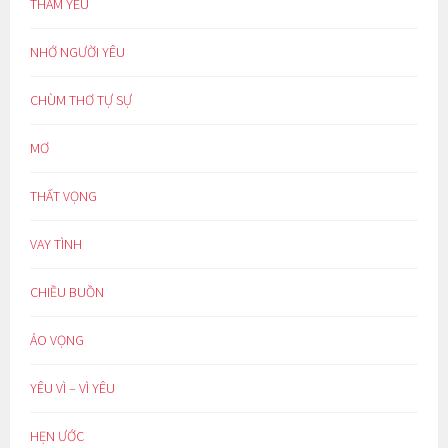
THẦM YÊU
NHỚ NGƯỜI YÊU
CHÙM THƠ TỰ SỰ
MƠ
THẤT VỌNG
VAY TÌNH
CHIỀU BUỒN
ẢO VỌNG
YÊU VÌ – VÌ YÊU
HẸN ƯỚC