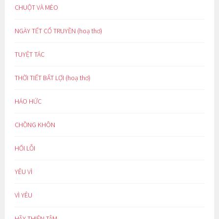
CHUỘT VÀ MÈO
NGÀY TẾT CỔ TRUYỀN (hoạ thơ)
TUYỆT TÁC
THỜI TIẾT BẤT LỢI (hoạ thơ)
HÁO HỨC
CHỒNG KHÔN
HỐI LỖI
YÊU VÌ
VÌ YÊU
HÃY THIỆN TÂM