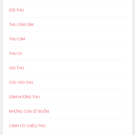
ĐỢI THU
THU CĂM CĂM
THU CẢM
THU CA
GIÓ THU
CÚC VÀO THU
ĐẬM HƯƠNG THU
NHỮNG CON SỐ BUỒN
CÁNH CÒ CHIỀU THU