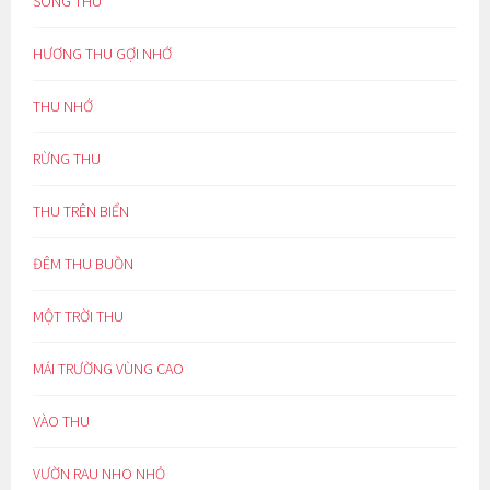
SÔNG THU
HƯƠNG THU GỢI NHỚ
THU NHỚ
RỪNG THU
THU TRÊN BIỂN
ĐÊM THU BUỒN
MỘT TRỜI THU
MÁI TRƯỜNG VÙNG CAO
VÀO THU
VƯỜN RAU NHO NHỎ