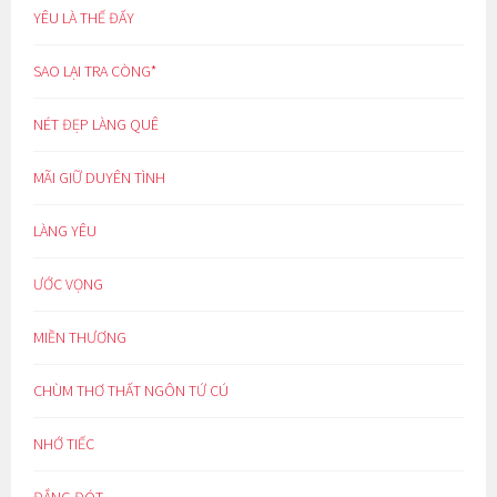
YÊU LÀ THẾ ĐẤY
SAO LẠI TRA CÒNG*
NÉT ĐẸP LÀNG QUÊ
MÃI GIỮ DUYÊN TÌNH
LÀNG YÊU
ƯỚC VỌNG
MIỀN THƯƠNG
CHÙM THƠ THẤT NGÔN TỨ CÚ
NHỚ TIẾC
ĐẮNG ĐÓT