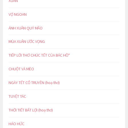
XUÂN
VỢ NGOAN
ÁNH XUÂN QUÝ MÃO
MÙA XUÂN ƯỚC VỌNG
TIẾP LỜI THƠ CHÚC TẾT CỦA BÁC HỒ*
CHUỘT VÀ MÈO
NGÀY TẾT CỔ TRUYỀN (hoạ thơ)
TUYỆT TÁC
THỜI TIẾT BẤT LỢI (hoạ thơ)
HÁO HỨC