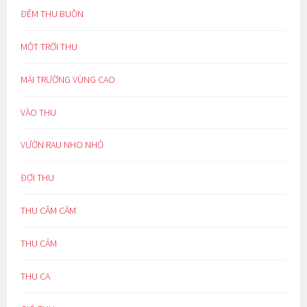
ĐÊM THU BUỒN
MỘT TRỜI THU
MÁI TRƯỜNG VÙNG CAO
VÀO THU
VƯỜN RAU NHO NHỎ
ĐỢI THU
THU CĂM CĂM
THU CẢM
THU CA