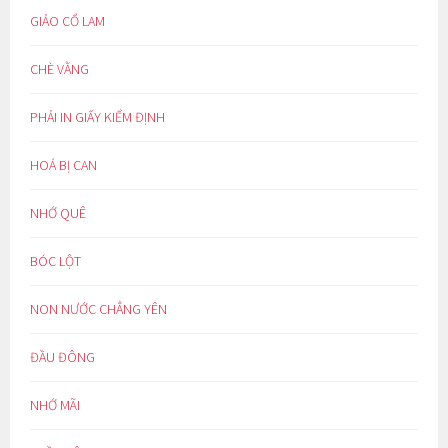
GIẢO CỔ LAM
CHÈ VẰNG
PHẢI IN GIẤY KIỂM ĐỊNH
HOÁ BỊ CAN
NHỚ QUÊ
BÓC LỘT
NON NƯỚC CHẲNG YÊN
ĐẦU ĐÔNG
NHỚ MÃI