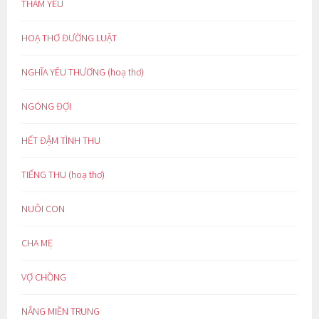
THẦM YÊU
HOẠ THƠ ĐƯỜNG LUẬT
NGHĨA YÊU THƯƠNG (hoạ thơ)
NGÓNG ĐỢI
HẾT ĐẬM TÌNH THU
TIẾNG THU (hoạ thơ)
NUÔI CON
CHA MẸ
VỢ CHỒNG
NẮNG MIỀN TRUNG