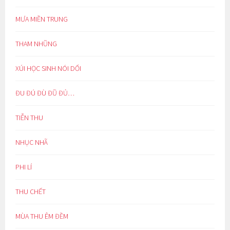
MƯA MIỀN TRUNG
THAM NHŨNG
XÚI HỌC SINH NÓI DỐI
ĐU ĐÚ ĐÙ ĐŨ ĐỦ…
TIỄN THU
NHỤC NHÃ
PHI LÍ
THU CHẾT
MÙA THU ÊM ĐỀM