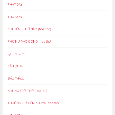
PHẬT DẠY
THU NON
CHUYỆN THUỞ NÀO (hoạ thơ)
PHỐ NÚI VÀO ĐÔNG (hoạ thơ)
QUAN GIAN
CẨU QUAN
ĐẤU THẦU…
KHUNG TRỜI THƠ (hoạ thơ)
THƯỞNG TRÀ ĐÊM KHUYA (hoạ thơ)