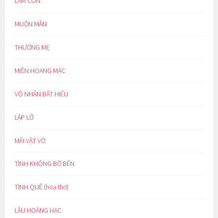
LÀM CON
MUỘN MẰN
THƯƠNG MẸ
MIỀN HOANG MẠC
VÔ NHÂN BẤT HIẾU
LẬP LỜ
MÃI VẬT VỜ
TÌNH KHÔNG BỜ BẾN
TÌNH QUÊ (hoạ thơ)
LẦU HOÀNG HẠC