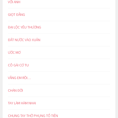
VỚI ANH
GIỌT ĐẮNG
ĐẠI LỘC YÊU THƯƠNG
ĐẤT NƯỚC VÀO XUÂN
ƯỚC MƠ
CÔ GÁI CƠ TU
VẮNG EM RỒI…
CHÁN ĐỜI
TAY LÀM HÀM NHAI
CHUNG TAY THỜ PHỤNG TỔ TIÊN