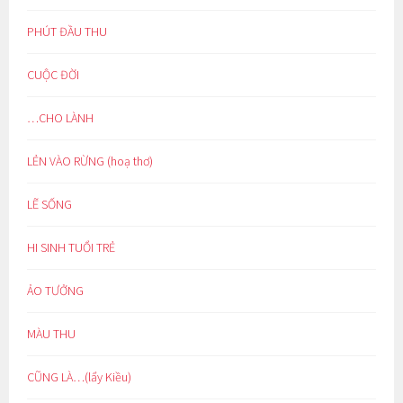
PHÚT ĐẦU THU
CUỘC ĐỜI
…CHO LÀNH
LẺN VÀO RỪNG (hoạ thơ)
LẼ SỐNG
HI SINH TUỔI TRẺ
ẢO TƯỞNG
MÀU THU
CŨNG LÀ…(lẩy Kiều)