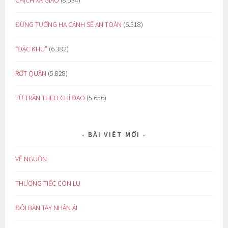
ĐỪNG TƯỞNG HẠ CÁNH SẼ AN TOÀN
(6.518)
“ĐẶC KHU”
(6.382)
RỚT QUẦN
(5.828)
TỪ TRẦN THEO CHỈ ĐẠO
(5.656)
BÀI VIẾT MỚI
VỀ NGUỒN
THƯƠNG TIẾC CON LU
ĐÔI BÀN TAY NHÂN ÁI