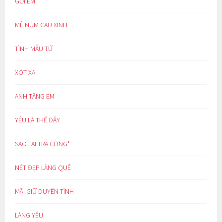
GỞI EM
MÊ NÚM CAU XINH
TÌNH MẪU TỬ
XÓT XA
ANH TẶNG EM
YÊU LÀ THẾ ĐẤY
SAO LẠI TRA CÒNG*
NÉT ĐẸP LÀNG QUÊ
MÃI GIỮ DUYÊN TÌNH
LÀNG YÊU