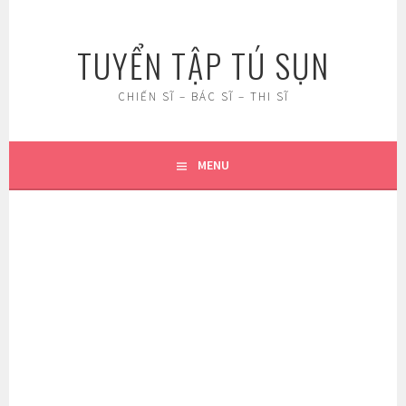
Skip
to
TUYỂN TẬP TÚ SỤN
content
CHIẾN SĨ – BÁC SĨ – THI SĨ
MENU