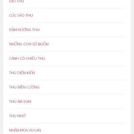
GIÓ THU
CÚC VÀO THU
ĐẬM HƯƠNG THU
NHỮNG CON SỐ BUỒN
CÁNH CÒ CHIỀU THU
THU DIỆN KIẾN
THU BIÊN CƯƠNG
THU ẢM ĐẠM
THU NHỚ
NHÂN MÙA VU LAN