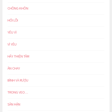
CHỒNG KHÔN
HỐI LỖI
YÊU VÌ
VÌ YÊU
HÃY THIỆN TÂM
ĂN CHAY
BÌNH VÀ RƯỢU
TRONG VEO…
SÂN HẬN