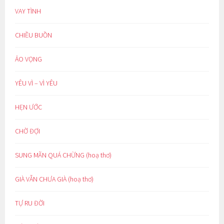
VAY TÌNH
CHIỀU BUỒN
ẢO VỌNG
YÊU VÌ – VÌ YÊU
HẸN ƯỚC
CHỜ ĐỢI
SUNG MÃN QUÁ CHỪNG (hoạ thơ)
GIÀ VẪN CHƯA GIÀ (hoạ thơ)
TỰ RU ĐỜI