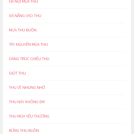
HÀ NỘI MÙA THU
ĐÀ NẴNG VÀO THU
MƯA THU BUỒN
TÂY NGUYÊN MÙA THU
DÁNG TRÚC CHIỀU THU
GIỌT THU
THU VỀ NHUNG NHỚ
THU NÀY KHÔNG EM
THU MÙA YÊU THƯƠNG
RỪNG THU BUỒN