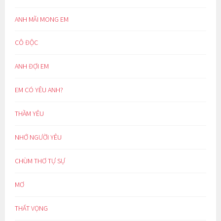
ANH MÃI MONG EM
CÔ ĐỘC
ANH ĐỢI EM
EM CÓ YÊU ANH?
THẦM YÊU
NHỚ NGƯỜI YÊU
CHÙM THƠ TỰ SỰ
MƠ
THẤT VỌNG