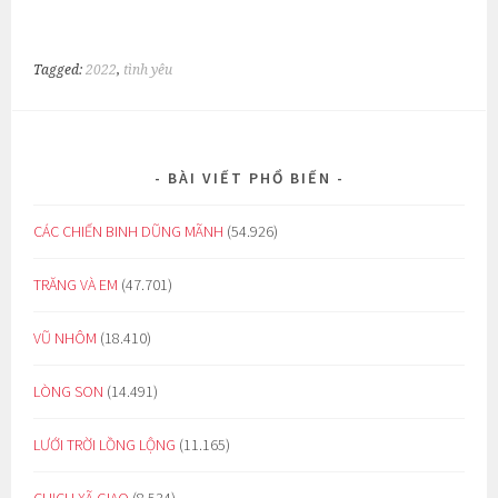
Tagged:
2022
,
tình yêu
BÀI VIẾT PHỔ BIẾN
CÁC CHIẾN BINH DŨNG MÃNH
(54.926)
TRĂNG VÀ EM
(47.701)
VŨ NHÔM
(18.410)
LÒNG SON
(14.491)
LƯỚI TRỜI LỒNG LỘNG
(11.165)
CHỊCH XÃ GIAO
(8.534)