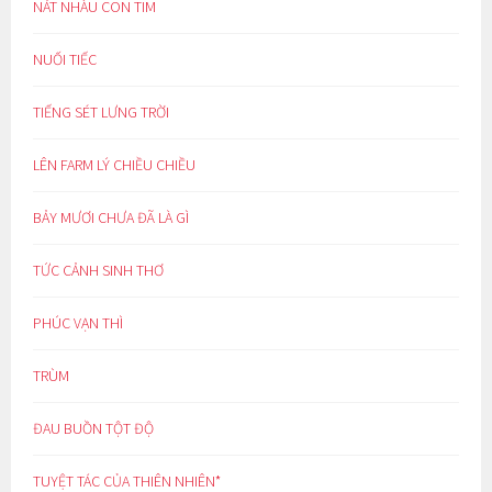
NÁT NHÀU CON TIM
NUỐI TIẾC
TIẾNG SÉT LƯNG TRỜI
LÊN FARM LÝ CHIỀU CHIỀU
BẢY MƯƠI CHƯA ĐÃ LÀ GÌ
TỨC CẢNH SINH THƠ
PHÚC VẠN THÌ
TRÙM
ĐAU BUỒN TỘT ĐỘ
TUYỆT TÁC CỦA THIÊN NHIÊN*