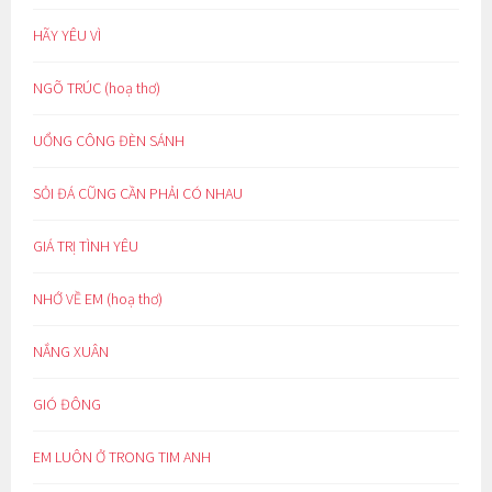
HÃY YÊU VÌ
NGÕ TRÚC (hoạ thơ)
UỔNG CÔNG ĐÈN SÁNH
SỎI ĐÁ CŨNG CẦN PHẢI CÓ NHAU
GIÁ TRỊ TÌNH YÊU
NHỚ VỀ EM (hoạ thơ)
NẮNG XUÂN
GIÓ ĐÔNG
EM LUÔN Ở TRONG TIM ANH