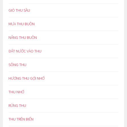
GIÓ THU SẦU
MƯA THU BUỒN
NẮNG THU BUỒN
ĐẤT NƯỚC VÀO THU
SÔNG THU
HƯƠNG THU GỢI NHỚ
THU NHỚ
RỪNG THU
THU TRÊN BIỂN