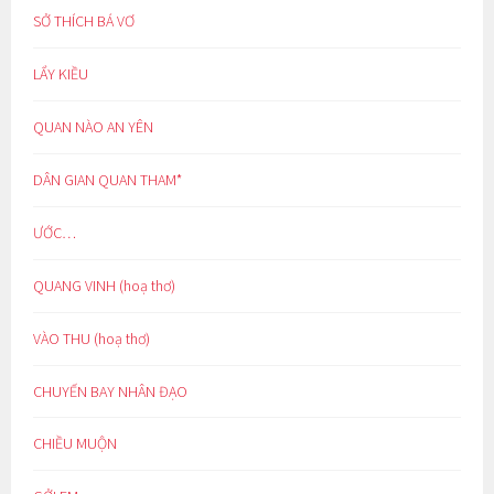
SỞ THÍCH BÁ VƠ
LẨY KIỀU
QUAN NÀO AN YÊN
DÂN GIAN QUAN THAM*
ƯỚC…
QUANG VINH (hoạ thơ)
VÀO THU (hoạ thơ)
CHUYẾN BAY NHÂN ĐẠO
CHIỀU MUỘN