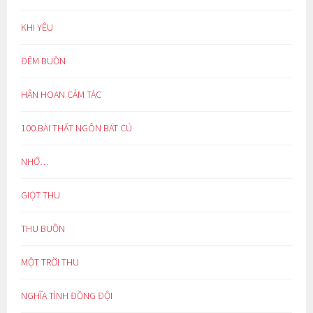
KHI YÊU
ĐÊM BUỒN
HÂN HOAN CẢM TÁC
100 BÀI THẤT NGÔN BÁT CÚ
NHỚ…
GIỌT THU
THU BUỒN
MỘT TRỜI THU
NGHĨA TÌNH ĐỒNG ĐỘI