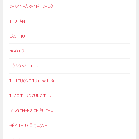
CHÁY NHÀ RA MẶT CHUỘT
THU TÀN
SẮC THU
NGÓ LƠ
CỔ ĐỘ VÀO THU
THU TƯƠNG TƯ (hoạ thơ)
THAO THỨC CÙNG THU
LANG THANG CHIỀU THU
ĐÊM THU CÔ QUẠNH