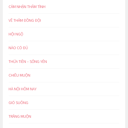
CẢM NHẬN THÂM TÌNH
VỀ THĂM ĐỒNG ĐỘI
HỘI NGỘ
NÀO CÓ ĐỦ
THỪA TIỀN – SỐNG YÊN
CHIỀU MUỘN
HÀ NỘI HÔM NAY
GIÓ SUÔNG
TRĂNG MUỘN