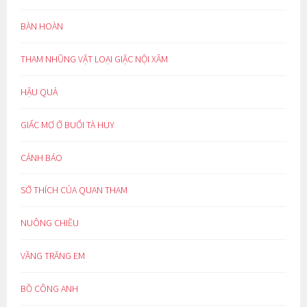
BÀN HOÀN
THAM NHŨNG VẶT LOẠI GIẶC NỘI XÂM
HẬU QUẢ
GIẤC MƠ Ở BUỔI TÀ HUY
CẢNH BÁO
SỞ THÍCH CỦA QUAN THAM
NUÔNG CHIỀU
VẦNG TRĂNG EM
BỒ CÔNG ANH