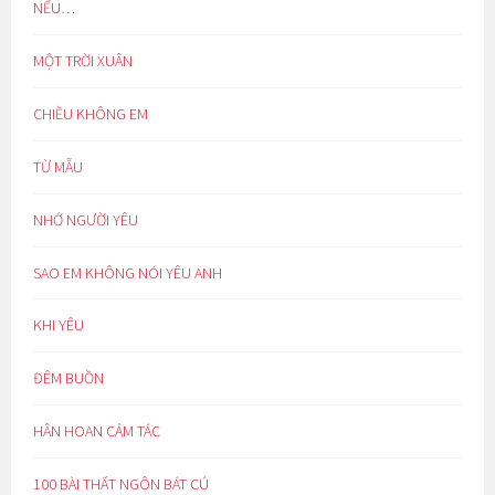
NẾU…
MỘT TRỜI XUÂN
CHIỀU KHÔNG EM
TỪ MẪU
NHỚ NGƯỜI YÊU
SAO EM KHÔNG NÓI YÊU ANH
KHI YÊU
ĐÊM BUỒN
HÂN HOAN CẢM TÁC
100 BÀI THẤT NGÔN BÁT CÚ