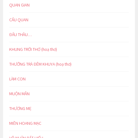
QUAN GIAN
CẨU QUAN
ĐẤU THẦU…
KHUNG TRỜI THƠ (hoạ thơ)
THƯỞNG TRÀ ĐÊM KHUYA (hoạ thơ)
LÀM CON
MUỘN MẰN
THƯƠNG MẸ
MIỀN HOANG MẠC
VÔ NHÂN BẤT HIẾU