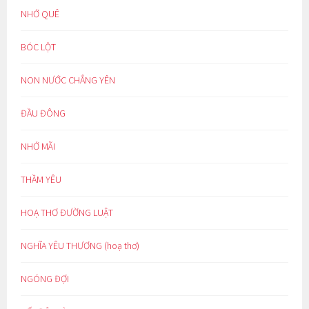
NHỚ QUÊ
BÓC LỘT
NON NƯỚC CHẲNG YÊN
ĐẦU ĐÔNG
NHỚ MÃI
THẦM YÊU
HOẠ THƠ ĐƯỜNG LUẬT
NGHĨA YÊU THƯƠNG (hoạ thơ)
NGÓNG ĐỢI