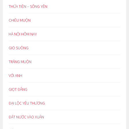
THỪA TIỀN – SỐNG YÊN
CHIỀU MUỘN
HÀ NỘI HÔM NAY
GIÓ SUÔNG
TRĂNG MUỘN
VỚI ANH
GIỌT ĐẮNG
ĐẠI LỘC YÊU THƯƠNG
ĐẤT NƯỚC VÀO XUÂN