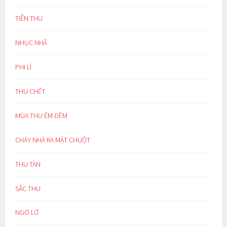
TIỄN THU
NHỤC NHÃ
PHI LÍ
THU CHẾT
MÙA THU ÊM ĐỀM
CHÁY NHÀ RA MẶT CHUỘT
THU TÀN
SẮC THU
NGÓ LƠ