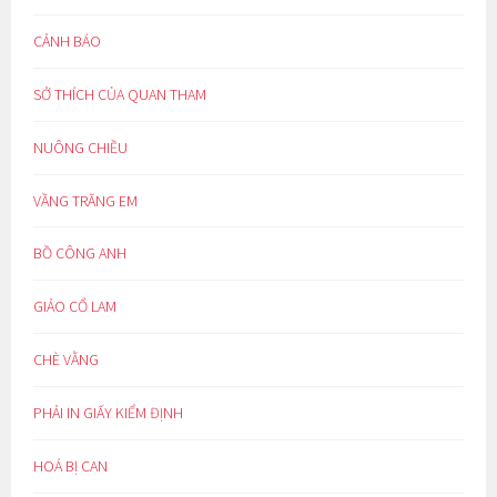
CẢNH BÁO
SỞ THÍCH CỦA QUAN THAM
NUÔNG CHIỀU
VẦNG TRĂNG EM
BỒ CÔNG ANH
GIẢO CỔ LAM
CHÈ VẰNG
PHẢI IN GIẤY KIỂM ĐỊNH
HOÁ BỊ CAN