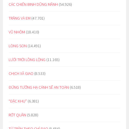
CÁC CHIẾN BINH DŨNG MÃNH
(54.926)
TRĂNG VÀ EM
(47.701)
VŨ NHÔM
(18.410)
LÒNG SON
(14.491)
LƯỚI TRỜI LỒNG LỘNG
(11.165)
CHỊCH XÃ GIAO
(8.533)
ĐỪNG TƯỞNG HẠ CÁNH SẼ AN TOÀN
(6.518)
“ĐẶC KHU”
(6.381)
RỚT QUẦN
(5.828)
TỪ TRẦN THEO CHỈ ĐẠO
(5.656)