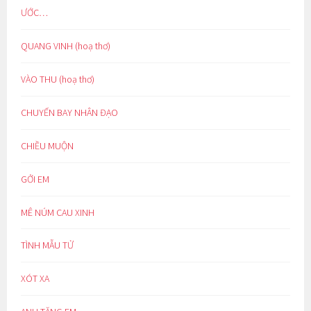
ƯỚC…
QUANG VINH (hoạ thơ)
VÀO THU (hoạ thơ)
CHUYẾN BAY NHÂN ĐẠO
CHIỀU MUỘN
GỞI EM
MÊ NÚM CAU XINH
TÌNH MẪU TỬ
XÓT XA