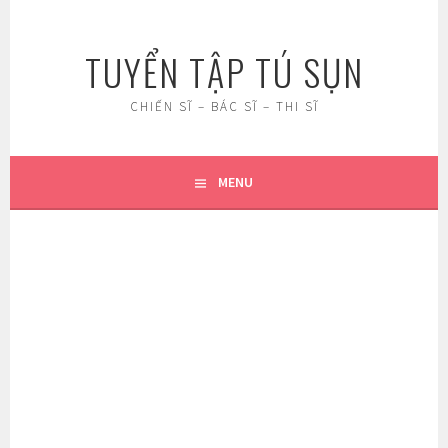
Skip
to
TUYỂN TẬP TÚ SỤN
content
CHIẾN SĨ – BÁC SĨ – THI SĨ
MENU