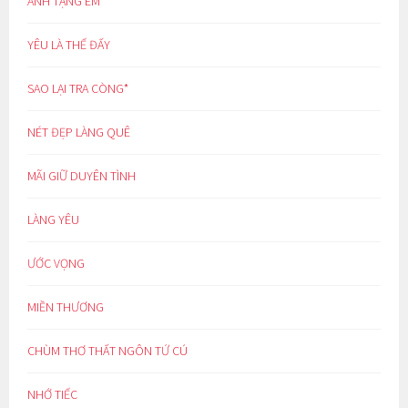
ANH TẶNG EM
YÊU LÀ THẾ ĐẤY
SAO LẠI TRA CÒNG*
NÉT ĐẸP LÀNG QUÊ
MÃI GIỮ DUYÊN TÌNH
LÀNG YÊU
ƯỚC VỌNG
MIỀN THƯƠNG
CHÙM THƠ THẤT NGÔN TỨ CÚ
NHỚ TIẾC