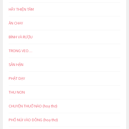
HÃY THIỆN TÂM
ĂN CHAY
BÌNH VÀ RƯỢU
TRONG VEO…
SÂN HẬN
PHẬT DẠY
THU NON
CHUYỆN THUỞ NÀO (hoạ thơ)
PHỐ NÚI VÀO ĐÔNG (hoạ thơ)