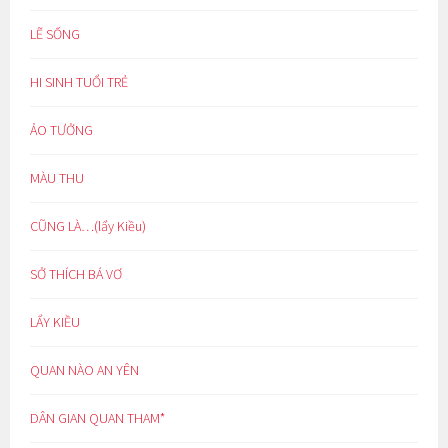
LẼ SỐNG
HI SINH TUỔI TRẺ
ẢO TƯỞNG
MÀU THU
CŨNG LÀ…(lẩy Kiều)
SỞ THÍCH BÁ VƠ
LẨY KIỀU
QUAN NÀO AN YÊN
DÂN GIAN QUAN THAM*