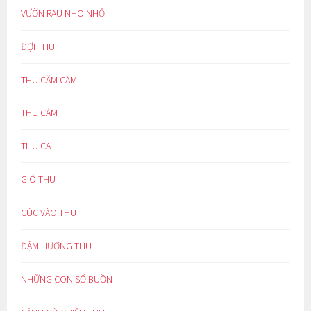
VƯỜN RAU NHO NHỎ
ĐỢI THU
THU CĂM CĂM
THU CẢM
THU CA
GIÓ THU
CÚC VÀO THU
ĐẬM HƯƠNG THU
NHỮNG CON SỐ BUỒN