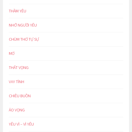
THẦM YÊU
NHỚ NGƯỜI YÊU
CHÙM THƠ TỰ SỰ
MƠ
THẤT VỌNG
VAY TÌNH
CHIỀU BUỒN
ẢO VỌNG
YÊU VÌ – VÌ YÊU