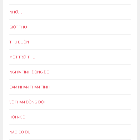
NHỚ…
GIỌT THU
THU BUỒN
MỘT TRỜI THU
NGHĨA TÌNH ĐỒNG ĐỘI
CẢM NHẬN THÂM TÌNH
VỀ THĂM ĐỒNG ĐỘI
HỘI NGỘ
NÀO CÓ ĐỦ