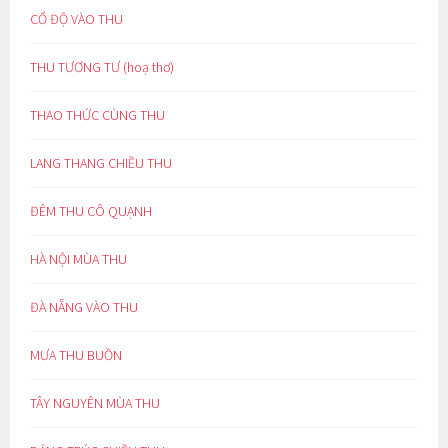
CỔ ĐỘ VÀO THU
THU TƯƠNG TƯ (hoạ thơ)
THAO THỨC CÙNG THU
LANG THANG CHIỀU THU
ĐÊM THU CÔ QUẠNH
HÀ NỘI MÙA THU
ĐÀ NẴNG VÀO THU
MƯA THU BUỒN
TÂY NGUYÊN MÙA THU