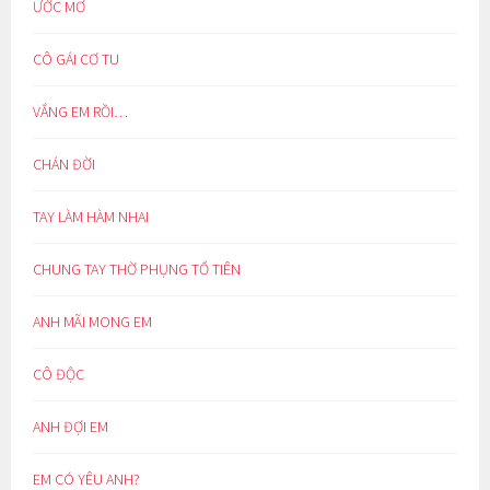
ƯỚC MƠ
CÔ GÁI CƠ TU
VẮNG EM RỒI…
CHÁN ĐỜI
TAY LÀM HÀM NHAI
CHUNG TAY THỜ PHỤNG TỔ TIÊN
ANH MÃI MONG EM
CÔ ĐỘC
ANH ĐỢI EM
EM CÓ YÊU ANH?