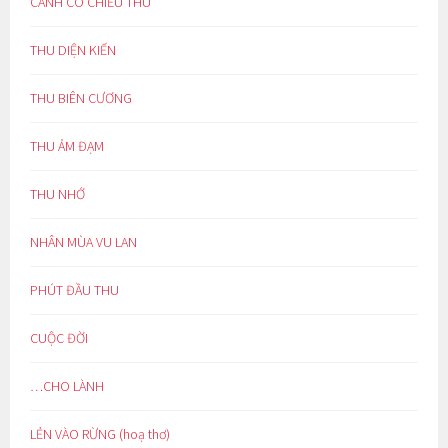
CÁNH CÒ CHIỀU THU
THU DIỆN KIẾN
THU BIÊN CƯƠNG
THU ẢM ĐẠM
THU NHỚ
NHÂN MÙA VU LAN
PHÚT ĐẦU THU
CUỘC ĐỜI
…CHO LÀNH
LẺN VÀO RỪNG (hoạ thơ)