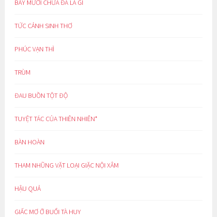
BẢY MƯƠI CHƯA ĐÃ LÀ GÌ
TỨC CẢNH SINH THƠ
PHÚC VẠN THÌ
TRÙM
ĐAU BUỒN TỘT ĐỘ
TUYỆT TÁC CỦA THIÊN NHIÊN*
BÀN HOÀN
THAM NHŨNG VẶT LOẠI GIẶC NỘI XÂM
HẬU QUẢ
GIẤC MƠ Ở BUỔI TÀ HUY