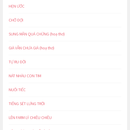
HẸN ƯỚC
CHỜ ĐỢI
SUNG MÃN QUÁ CHỪNG (hoạ thơ)
GIÀ VẪN CHƯA GIÀ (hoạ thơ)
TỰ RU ĐỜI
NÁT NHÀU CON TIM
NUỐI TIẾC
TIẾNG SÉT LƯNG TRỜI
LÊN FARM LÝ CHIỀU CHIỀU