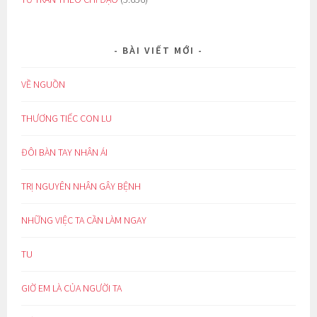
BÀI VIẾT MỚI
VỀ NGUỒN
THƯƠNG TIẾC CON LU
ĐÔI BÀN TAY NHÂN ÁI
TRỊ NGUYÊN NHÂN GÂY BỆNH
NHỮNG VIỆC TA CẦN LÀM NGAY
TU
GIỜ EM LÀ CỦA NGƯỜI TA