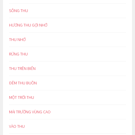
SÔNG THU
HƯƠNG THU GỢI NHỚ
THU NHỚ
RỪNG THU
THU TRÊN BIỂN
ĐÊM THU BUỒN
MỘT TRỜI THU
MÁI TRƯỜNG VÙNG CAO
VÀO THU