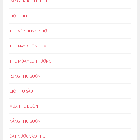
DÁNG TRÚC CHIỀU THU
GIỌT THU
THU VỀ NHUNG NHỚ
THU NÀY KHÔNG EM
THU MÙA YÊU THƯƠNG
RỪNG THU BUỒN
GIÓ THU SẦU
MƯA THU BUỒN
NẮNG THU BUỒN
ĐẤT NƯỚC VÀO THU