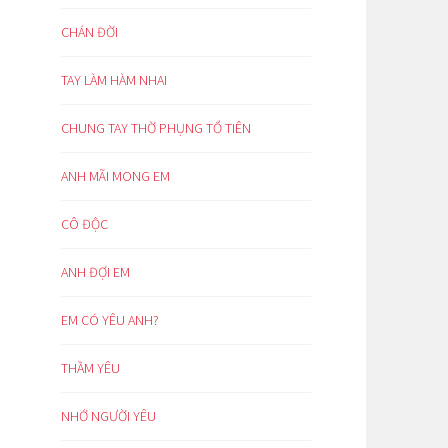
CHÁN ĐỜI
TAY LÀM HÀM NHAI
CHUNG TAY THỜ PHỤNG TỔ TIÊN
ANH MÃI MONG EM
CÔ ĐỘC
ANH ĐỢI EM
EM CÓ YÊU ANH?
THẦM YÊU
NHỚ NGƯỜI YÊU