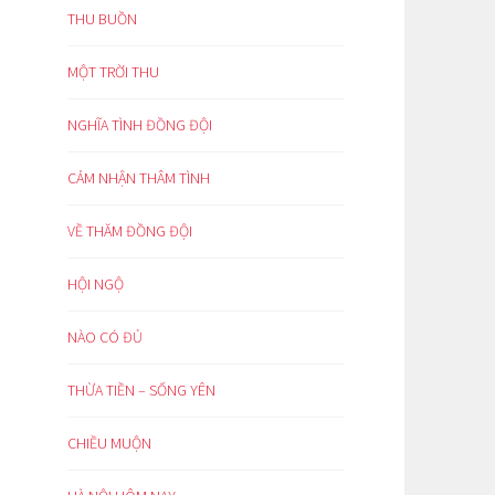
THU BUỒN
MỘT TRỜI THU
NGHĨA TÌNH ĐỒNG ĐỘI
CẢM NHẬN THÂM TÌNH
VỀ THĂM ĐỒNG ĐỘI
HỘI NGỘ
NÀO CÓ ĐỦ
THỪA TIỀN – SỐNG YÊN
CHIỀU MUỘN