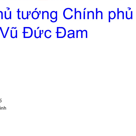
ổ
ình