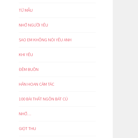
TỪ MẪU
NHỚ NGƯỜI YÊU
SAO EM KHÔNG NÓI YÊU ANH
KHI YÊU
ĐÊM BUỒN
HÂN HOAN CẢM TÁC
100 BÀI THẤT NGÔN BÁT CÚ
NHỚ…
GIỌT THU