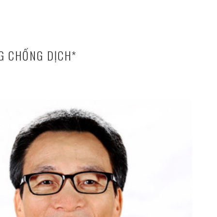
G CHỐNG DỊCH*