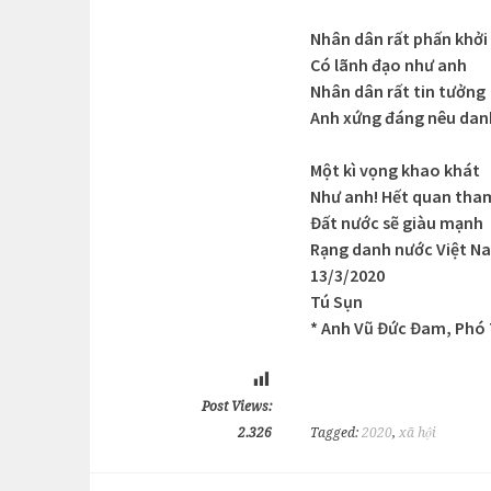
Nhân dân rất phấn khởi
Có lãnh đạo như anh
Nhân dân rất tin tưởng
Anh xứng đáng nêu dan
Một kì vọng khao khát
Như anh! Hết quan tha
Đất nước sẽ giàu mạnh
Rạng danh nước Việt N
13/3/2020
Tú Sụn
* Anh Vũ Đức Đam, Phó 
Post Views:
2.326
Tagged:
2020
,
xã hội