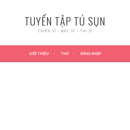
TUYỂN TẬP TÚ SỤN
CHIẾN SĨ – BÁC SĨ – THI SĨ
GIỚI THIỆU
THƠ
ĐĂNG NHẬP