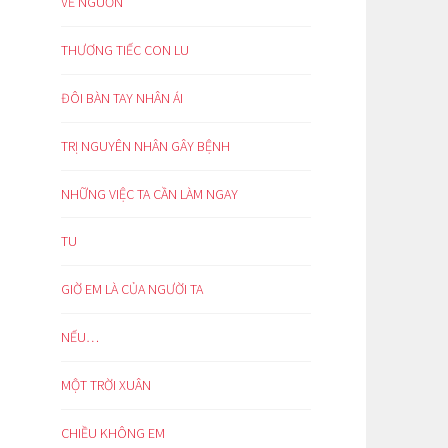
VỀ NGUỒN
THƯƠNG TIẾC CON LU
ĐÔI BÀN TAY NHÂN ÁI
TRỊ NGUYÊN NHÂN GÂY BỆNH
NHỮNG VIỆC TA CẦN LÀM NGAY
TU
GIỜ EM LÀ CỦA NGƯỜI TA
NẾU…
MỘT TRỜI XUÂN
CHIỀU KHÔNG EM