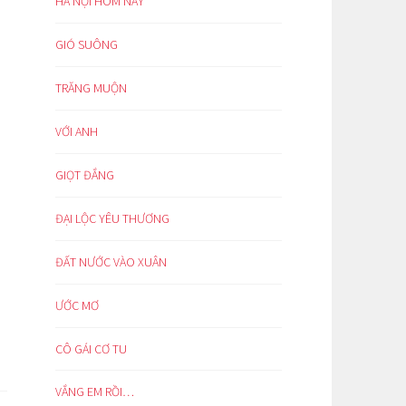
HÀ NỘI HÔM NAY
GIÓ SUÔNG
TRĂNG MUỘN
VỚI ANH
GIỌT ĐẮNG
ĐẠI LỘC YÊU THƯƠNG
ĐẤT NƯỚC VÀO XUÂN
ƯỚC MƠ
CÔ GÁI CƠ TU
VẮNG EM RỒI…