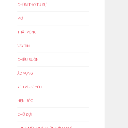
CHÙM THƠ TỰ SỰ
MƠ
THẤT VỌNG
VAY TÌNH
CHIỀU BUỒN
ẢO VỌNG
YÊU VÌ – VÌ YÊU
HẸN ƯỚC
CHỜ ĐỢI
SUNG MÃN QUÁ CHỪNG (hoạ thơ)