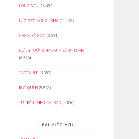
LÒNG SON
(14.492)
LƯỚI TRỜI LỒNG LỘNG
(11.168)
CHỊCH XÃ GIAO
(8.534)
ĐỪNG TƯỞNG HẠ CÁNH SẼ AN TOÀN
(6.520)
“ĐẶC KHU”
(6.383)
RỚT QUẦN
(5.828)
TỪ TRẦN THEO CHỈ ĐẠO
(5.656)
BÀI VIẾT MỚI