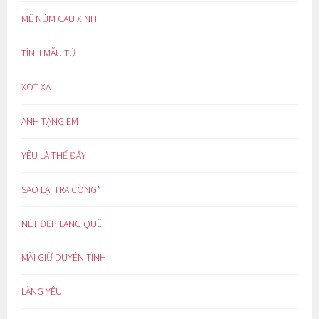
MÊ NÚM CAU XINH
TÌNH MẪU TỬ
XÓT XA
ANH TẶNG EM
YÊU LÀ THẾ ĐẤY
SAO LẠI TRA CÒNG*
NÉT ĐẸP LÀNG QUÊ
MÃI GIỮ DUYÊN TÌNH
LÀNG YÊU