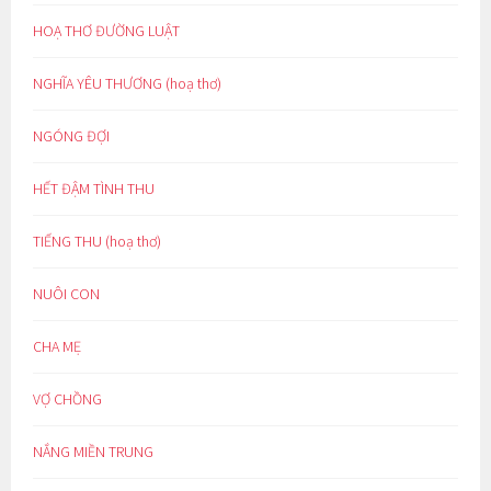
HOẠ THƠ ĐƯỜNG LUẬT
NGHĨA YÊU THƯƠNG (hoạ thơ)
NGÓNG ĐỢI
HẾT ĐẬM TÌNH THU
TIẾNG THU (hoạ thơ)
NUÔI CON
CHA MẸ
VỢ CHỒNG
NẮNG MIỀN TRUNG