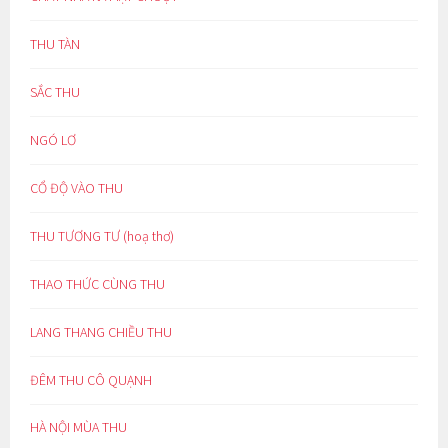
THU TÀN
SẮC THU
NGÓ LƠ
CỔ ĐỘ VÀO THU
THU TƯƠNG TƯ (hoạ thơ)
THAO THỨC CÙNG THU
LANG THANG CHIỀU THU
ĐÊM THU CÔ QUẠNH
HÀ NỘI MÙA THU