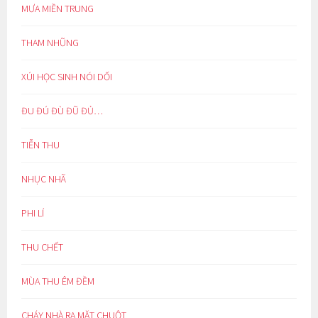
MƯA MIỀN TRUNG
THAM NHŨNG
XÚI HỌC SINH NÓI DỐI
ĐU ĐÚ ĐÙ ĐŨ ĐỦ…
TIỄN THU
NHỤC NHÃ
PHI LÍ
THU CHẾT
MÙA THU ÊM ĐỀM
CHÁY NHÀ RA MẶT CHUỘT