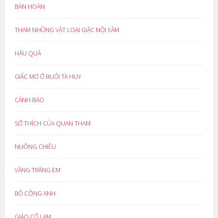
BÀN HOÀN
THAM NHŨNG VẶT LOẠI GIẶC NỘI XÂM
HẬU QUẢ
GIẤC MƠ Ở BUỔI TÀ HUY
CẢNH BÁO
SỞ THÍCH CỦA QUAN THAM
NUÔNG CHIỀU
VẦNG TRĂNG EM
BỒ CÔNG ANH
GIẢO CỔ LAM