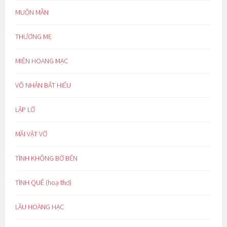
MUỘN MẰN
THƯƠNG MẸ
MIỀN HOANG MẠC
VÔ NHÂN BẤT HIẾU
LẬP LỜ
MÃI VẬT VỜ
TÌNH KHÔNG BỜ BẾN
TÌNH QUÊ (hoạ thơ)
LẦU HOÀNG HẠC