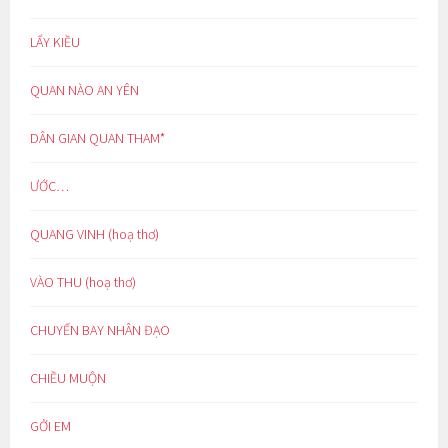
LẨY KIỀU
QUAN NÀO AN YÊN
DÂN GIAN QUAN THAM*
ƯỚC…
QUANG VINH (hoạ thơ)
VÀO THU (hoạ thơ)
CHUYẾN BAY NHÂN ĐẠO
CHIỀU MUỘN
GỞI EM