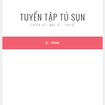
Skip
to
TUYỂN TẬP TÚ SỤN
content
CHIẾN SĨ – BÁC SĨ – THI SĨ
MENU