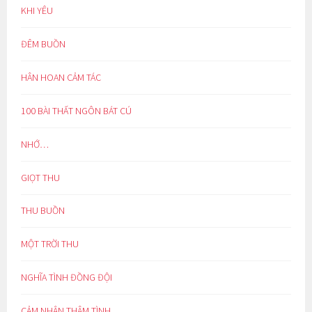
KHI YÊU
ĐÊM BUỒN
HÂN HOAN CẢM TÁC
100 BÀI THẤT NGÔN BÁT CÚ
NHỚ…
GIỌT THU
THU BUỒN
MỘT TRỜI THU
NGHĨA TÌNH ĐỒNG ĐỘI
CẢM NHẬN THÂM TÌNH