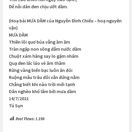
Để nỗi dân đen chịu ướt dầm.
(Hoạ bài MƯA DẦM của Nguyễn Đình Chiểu – hoạ nguyên
vận)
MƯA DẦM
Thiên lôi quơ búa vẳng ầm ầm
Tràn ngập non sông đẫm nước dầm
Chuột xám hăng say lo gặm nhấm
Quạ đen lấc láo vẻ âm thầm
Rừng vàng biển bạc luôn ăn đói
Ruộng mẫu trâu đôi vẫn đứng nằm
Chẳng biết khi nào trời mới tạnh
Dân nghèo khổ lắm bởi mưa dầm
14/7/2021
Tú Sụn
Post Views:
1.198