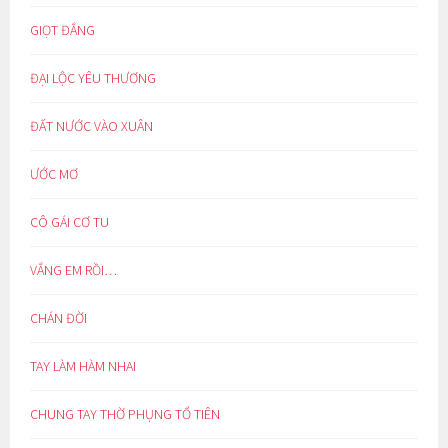
GIỌT ĐẮNG
ĐẠI LỘC YÊU THƯƠNG
ĐẤT NƯỚC VÀO XUÂN
ƯỚC MƠ
CÔ GÁI CƠ TU
VẮNG EM RỒI…
CHÁN ĐỜI
TAY LÀM HÀM NHAI
CHUNG TAY THỜ PHỤNG TỔ TIÊN