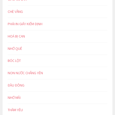
CHÈ VẰNG
PHẢI IN GIẤY KIỂM ĐỊNH
HOÁ BỊ CAN
NHỚ QUÊ
BÓC LỘT
NON NƯỚC CHẲNG YÊN
ĐẦU ĐÔNG
NHỚ MÃI
THẦM YÊU