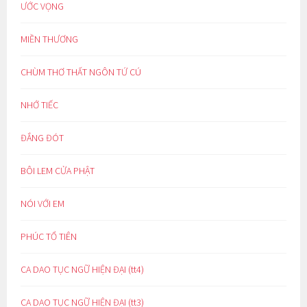
ƯỚC VỌNG
MIỀN THƯƠNG
CHÙM THƠ THẤT NGÔN TỨ CÚ
NHỚ TIẾC
ĐẮNG ĐÓT
BÔI LEM CỬA PHẬT
NÓI VỚI EM
PHÚC TỔ TIÊN
CA DAO TỤC NGỮ HIỆN ĐẠI (tt4)
CA DAO TỤC NGỮ HIỆN ĐẠI (tt3)