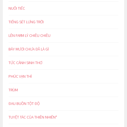
NUỐI TIẾC
TIẾNG SÉT LƯNG TRỜI
LÊN FARM LÝ CHIỀU CHIỀU
BẢY MƯƠI CHƯA ĐÃ LÀ GÌ
TỨC CẢNH SINH THƠ
PHÚC VẠN THÌ
TRÙM
ĐAU BUỒN TỘT ĐỘ
TUYỆT TÁC CỦA THIÊN NHIÊN*