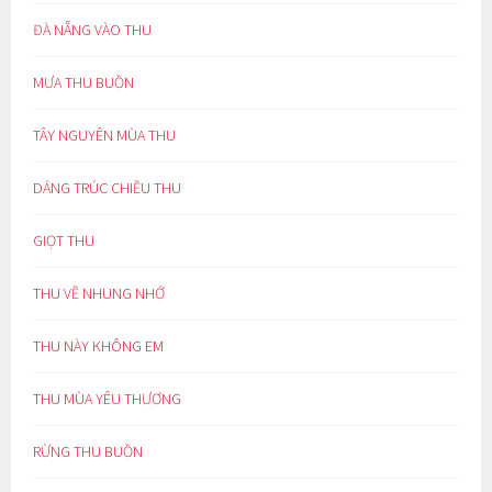
ĐÀ NẴNG VÀO THU
MƯA THU BUỒN
TÂY NGUYÊN MÙA THU
DÁNG TRÚC CHIỀU THU
GIỌT THU
THU VỀ NHUNG NHỚ
THU NÀY KHÔNG EM
THU MÙA YÊU THƯƠNG
RỪNG THU BUỒN