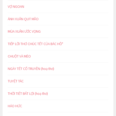
VỢ NGOAN
ÁNH XUÂN QUÝ MÃO
MÙA XUÂN ƯỚC VỌNG
TIẾP LỜI THƠ CHÚC TẾT CỦA BÁC HỒ*
CHUỘT VÀ MÈO
NGÀY TẾT CỔ TRUYỀN (hoạ thơ)
TUYỆT TÁC
THỜI TIẾT BẤT LỢI (hoạ thơ)
HÁO HỨC