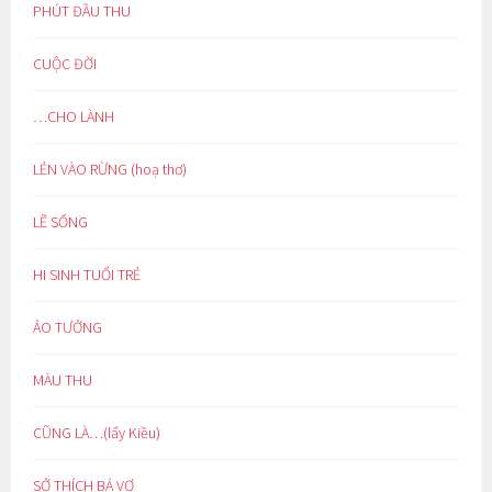
PHÚT ĐẦU THU
CUỘC ĐỜI
…CHO LÀNH
LẺN VÀO RỪNG (hoạ thơ)
LẼ SỐNG
HI SINH TUỔI TRẺ
ẢO TƯỞNG
MÀU THU
CŨNG LÀ…(lẩy Kiều)
SỞ THÍCH BÁ VƠ