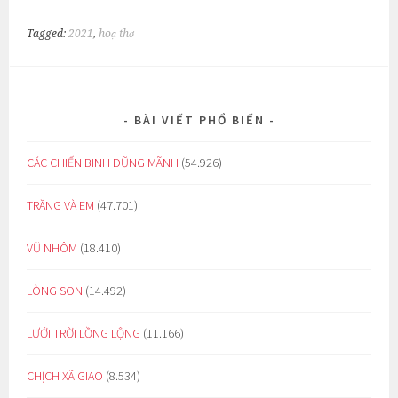
Tagged:
2021
,
hoạ thơ
BÀI VIẾT PHỔ BIẾN
CÁC CHIẾN BINH DŨNG MÃNH
(54.926)
TRĂNG VÀ EM
(47.701)
VŨ NHÔM
(18.410)
LÒNG SON
(14.492)
LƯỚI TRỜI LỒNG LỘNG
(11.166)
CHỊCH XÃ GIAO
(8.534)