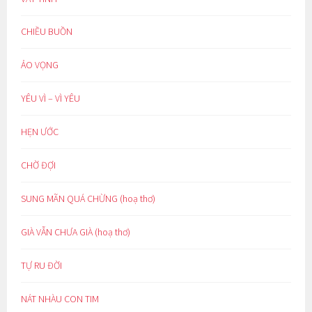
CHIỀU BUỒN
ẢO VỌNG
YÊU VÌ – VÌ YÊU
HẸN ƯỚC
CHỜ ĐỢI
SUNG MÃN QUÁ CHỪNG (hoạ thơ)
GIÀ VẪN CHƯA GIÀ (hoạ thơ)
TỰ RU ĐỜI
NÁT NHÀU CON TIM