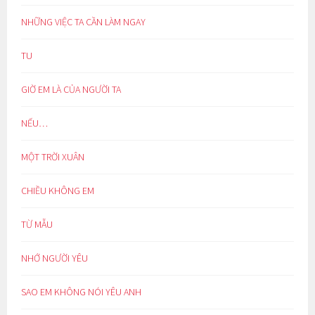
NHỮNG VIỆC TA CẦN LÀM NGAY
TU
GIỜ EM LÀ CỦA NGƯỜI TA
NẾU…
MỘT TRỜI XUÂN
CHIỀU KHÔNG EM
TỪ MẪU
NHỚ NGƯỜI YÊU
SAO EM KHÔNG NÓI YÊU ANH