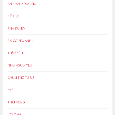
ANH MÃI MONG EM
CÔ ĐỘC
ANH ĐỢI EM
EM CÓ YÊU ANH?
THẦM YÊU
NHỚ NGƯỜI YÊU
CHÙM THƠ TỰ SỰ
MƠ
THẤT VỌNG
VAY TÌNH