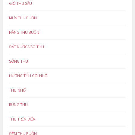
GIÓ THU SẦU
MƯA THU BUỒN
NẮNG THU BUỒN
ĐẤT NƯỚC VÀO THU
SÔNG THU
HƯƠNG THU GỢI NHỚ
THU NHỚ
RỪNG THU
THU TRÊN BIỂN
ĐÊM THU BUỒN