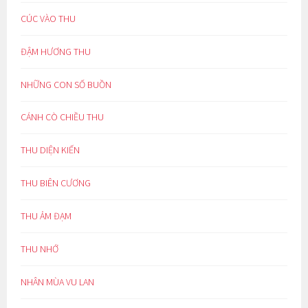
CÚC VÀO THU
ĐẬM HƯƠNG THU
NHỮNG CON SỐ BUỒN
CÁNH CÒ CHIỀU THU
THU DIỆN KIẾN
THU BIÊN CƯƠNG
THU ẢM ĐẠM
THU NHỚ
NHÂN MÙA VU LAN