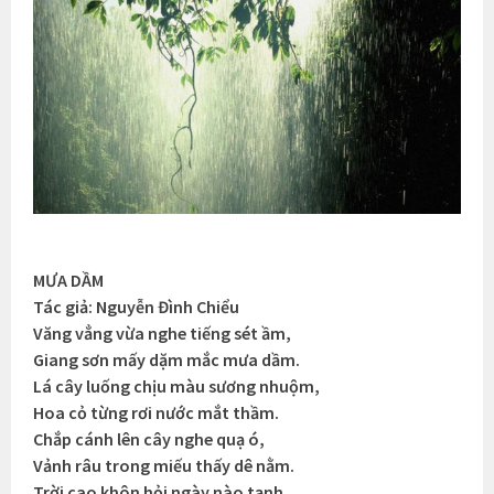
MƯA DẦM
Tác giả: Nguyễn Đình Chiểu
Văng vẳng vừa nghe tiếng sét ầm,
Giang sơn mấy dặm mắc mưa dầm.
Lá cây luống chịu màu sương nhuộm,
Hoa cỏ từng rơi nước mắt thầm.
Chắp cánh lên cây nghe quạ ó,
Vảnh râu trong miếu thấy dê nằm.
Trời cao khôn hỏi ngày nào tạnh,