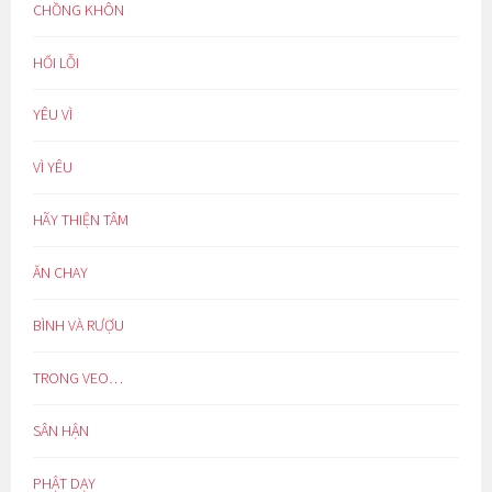
CHỒNG KHÔN
HỐI LỖI
YÊU VÌ
VÌ YÊU
HÃY THIỆN TÂM
ĂN CHAY
BÌNH VÀ RƯỢU
TRONG VEO…
SÂN HẬN
PHẬT DẠY