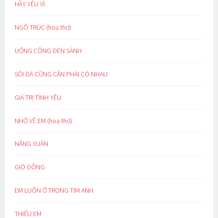
HÃY YÊU VÌ
NGÕ TRÚC (hoạ thơ)
UỔNG CÔNG ĐÈN SÁNH
SỎI ĐÁ CŨNG CẦN PHẢI CÓ NHAU
GIÁ TRỊ TÌNH YÊU
NHỚ VỀ EM (hoạ thơ)
NẮNG XUÂN
GIÓ ĐÔNG
EM LUÔN Ở TRONG TIM ANH
THIẾU EM