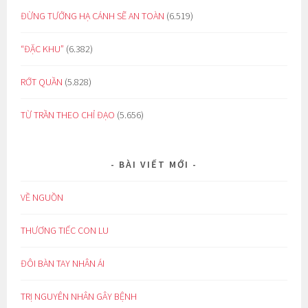
ĐỪNG TƯỞNG HẠ CÁNH SẼ AN TOÀN
(6.519)
“ĐẶC KHU”
(6.382)
RỚT QUẦN
(5.828)
TỪ TRẦN THEO CHỈ ĐẠO
(5.656)
BÀI VIẾT MỚI
VỀ NGUỒN
THƯƠNG TIẾC CON LU
ĐÔI BÀN TAY NHÂN ÁI
TRỊ NGUYÊN NHÂN GÂY BỆNH