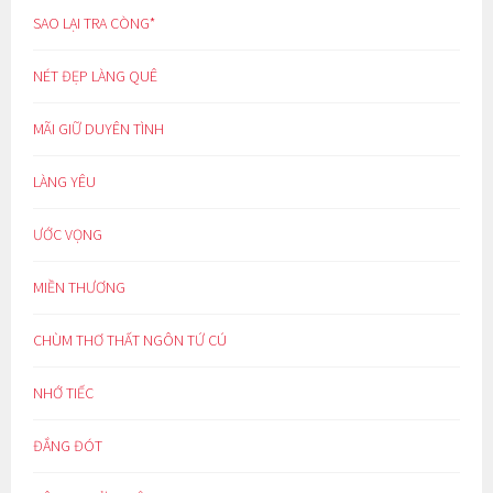
SAO LẠI TRA CÒNG*
NÉT ĐẸP LÀNG QUÊ
MÃI GIỮ DUYÊN TÌNH
LÀNG YÊU
ƯỚC VỌNG
MIỀN THƯƠNG
CHÙM THƠ THẤT NGÔN TỨ CÚ
NHỚ TIẾC
ĐẮNG ĐÓT