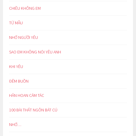
CHIỀU KHÔNG EM
TỪ MẪU
NHỚ NGƯỜI YÊU
SAO EM KHÔNG NÓI YÊU ANH
KHI YÊU
ĐÊM BUỒN
HÂN HOAN CẢM TÁC
100 BÀI THẤT NGÔN BÁT CÚ
NHỚ…