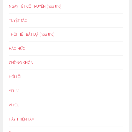
NGÀY TẾT CỔ TRUYỀN (hoạ thơ)
TUYỆT TÁC
THỜI TIẾT BẤT LỢI (hoạ thơ)
HÁO HỨC
CHỒNG KHÔN
HỐI LỖI
YÊU VÌ
VÌ YÊU
HÃY THIỆN TÂM