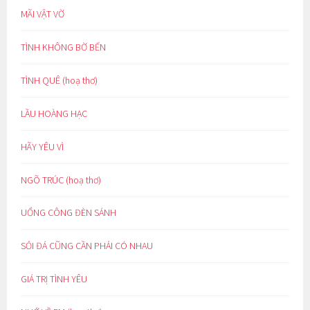
MÃI VẬT VỜ
TÌNH KHÔNG BỜ BẾN
TÌNH QUÊ (hoạ thơ)
LẦU HOÀNG HẠC
HÃY YÊU VÌ
NGÕ TRÚC (hoạ thơ)
UỔNG CÔNG ĐÈN SÁNH
SỎI ĐÁ CŨNG CẦN PHẢI CÓ NHAU
GIÁ TRỊ TÌNH YÊU