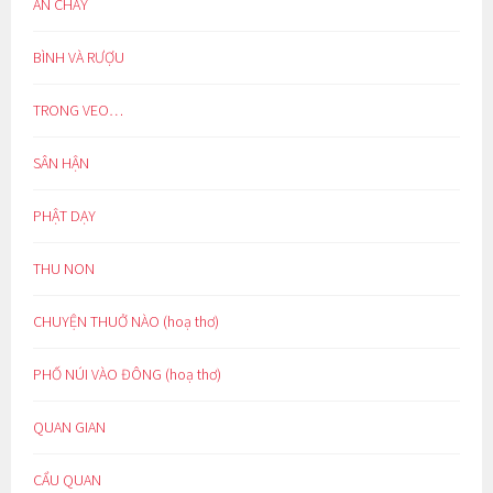
ĂN CHAY
BÌNH VÀ RƯỢU
TRONG VEO…
SÂN HẬN
PHẬT DẠY
THU NON
CHUYỆN THUỞ NÀO (hoạ thơ)
PHỐ NÚI VÀO ĐÔNG (hoạ thơ)
QUAN GIAN
CẨU QUAN