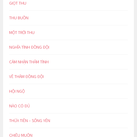
GIỌT THU
THU BUỒN
MỘT TRỜI THU
NGHĨA TÌNH ĐỒNG ĐỘI
CẢM NHẬN THÂM TÌNH
VỀ THĂM ĐỒNG ĐỘI
HỘI NGỘ
NÀO CÓ ĐỦ
THỪA TIỀN – SỐNG YÊN
CHIỀU MUỘN