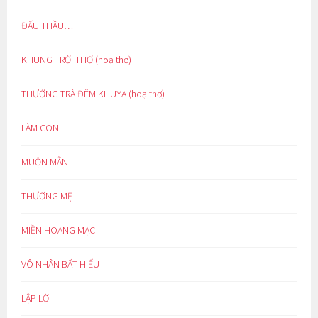
ĐẤU THẦU…
KHUNG TRỜI THƠ (hoạ thơ)
THƯỞNG TRÀ ĐÊM KHUYA (hoạ thơ)
LÀM CON
MUỘN MẰN
THƯƠNG MẸ
MIỀN HOANG MẠC
VÔ NHÂN BẤT HIẾU
LẬP LỜ