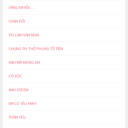
VẮNG EM RỒI…
CHÁN ĐỜI
TAY LÀM HÀM NHAI
CHUNG TAY THỜ PHỤNG TỔ TIÊN
ANH MÃI MONG EM
CÔ ĐỘC
ANH ĐỢI EM
EM CÓ YÊU ANH?
THẦM YÊU