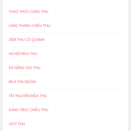
THAO THỨC CÙNG THU
LANG THANG CHIỀU THU
ĐÊM THU CÔ QUẠNH
HÀ NỘI MÙA THU
ĐÀ NẴNG VÀO THU
MƯA THU BUỒN
TÂY NGUYÊN MÙA THU
DÁNG TRÚC CHIỀU THU
GIỌT THU