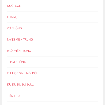
NUÔI CON
CHA MẸ
VỢ CHỒNG
NẮNG MIỀN TRUNG
MƯA MIỀN TRUNG
THAM NHŨNG
XÚI HỌC SINH NÓI DỐI
ĐU ĐÚ ĐÙ ĐŨ ĐỦ…
TIỄN THU