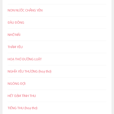
NON NƯỚC CHẲNG YÊN
ĐẦU ĐÔNG
NHỚ MÃI
THẦM YÊU
HOẠ THƠ ĐƯỜNG LUẬT
NGHĨA YÊU THƯƠNG (hoạ thơ)
NGÓNG ĐỢI
HẾT ĐẬM TÌNH THU
TIẾNG THU (hoạ thơ)