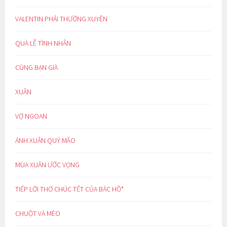
VALENTIN PHẢI THƯỜNG XUYÊN
QUÀ LỄ TÌNH NHÂN
CÙNG BẠN GIÀ
XUÂN
VỢ NGOAN
ÁNH XUÂN QUÝ MÃO
MÙA XUÂN ƯỚC VỌNG
TIẾP LỜI THƠ CHÚC TẾT CỦA BÁC HỒ*
CHUỘT VÀ MÈO