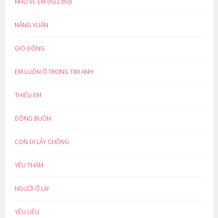
NHỚ VỀ EM (hoạ thơ)
NẮNG XUÂN
GIÓ ĐÔNG
EM LUÔN Ở TRONG TIM ANH
THIẾU EM
ĐÔNG BUỒN
CON ĐI LẤY CHỒNG
YÊU THẦM
NGƯỜI Ở LẠI
YÊU LIỀU