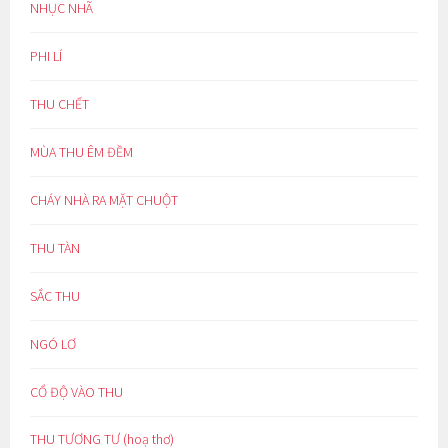
NHỤC NHÃ
PHI LÍ
THU CHẾT
MÙA THU ÊM ĐỀM
CHÁY NHÀ RA MẶT CHUỘT
THU TÀN
SẮC THU
NGÓ LƠ
CỔ ĐỘ VÀO THU
THU TƯƠNG TƯ (hoạ thơ)