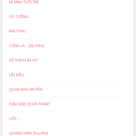
HI SINH TUỔI TRẺ
ẢO TƯỞNG
MÀU THU
CŨNG LÀ…(lẩy Kiều)
SỞ THÍCH BÁ VƠ
LẨY KIỀU
QUAN NÀO AN YÊN
DÂN GIAN QUAN THAM*
ƯỚC…
QUANG VINH (hoạ thơ)