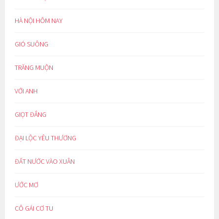
HÀ NỘI HÔM NAY
GIÓ SUÔNG
TRĂNG MUỘN
VỚI ANH
GIỌT ĐẮNG
ĐẠI LỘC YÊU THƯƠNG
ĐẤT NƯỚC VÀO XUÂN
ƯỚC MƠ
CÔ GÁI CƠ TU