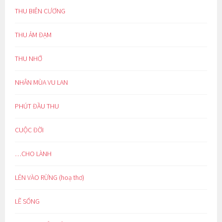
THU BIÊN CƯƠNG
THU ẢM ĐẠM
THU NHỚ
NHÂN MÙA VU LAN
PHÚT ĐẦU THU
CUỘC ĐỜI
…CHO LÀNH
LẺN VÀO RỪNG (hoạ thơ)
LẼ SỐNG