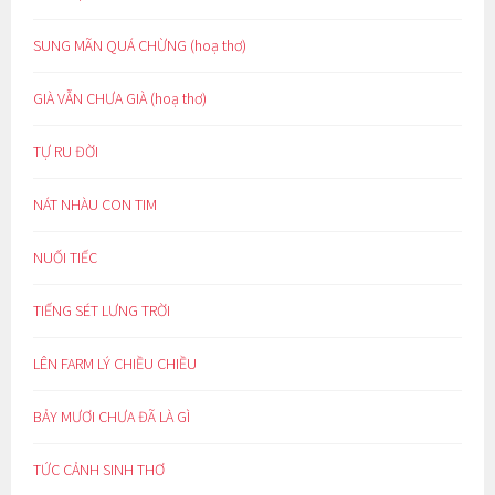
SUNG MÃN QUÁ CHỪNG (hoạ thơ)
GIÀ VẪN CHƯA GIÀ (hoạ thơ)
TỰ RU ĐỜI
NÁT NHÀU CON TIM
NUỐI TIẾC
TIẾNG SÉT LƯNG TRỜI
LÊN FARM LÝ CHIỀU CHIỀU
BẢY MƯƠI CHƯA ĐÃ LÀ GÌ
TỨC CẢNH SINH THƠ