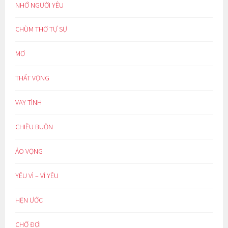
NHỚ NGƯỜI YÊU
CHÙM THƠ TỰ SỰ
MƠ
THẤT VỌNG
VAY TÌNH
CHIỀU BUỒN
ẢO VỌNG
YÊU VÌ – VÌ YÊU
HẸN ƯỚC
CHỜ ĐỢI