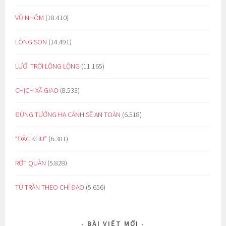
VŨ NHÔM
(18.410)
LÒNG SON
(14.491)
LƯỚI TRỜI LỒNG LỘNG
(11.165)
CHỊCH XÃ GIAO
(8.533)
ĐỪNG TƯỞNG HẠ CÁNH SẼ AN TOÀN
(6.518)
“ĐẶC KHU”
(6.381)
RỚT QUẦN
(5.828)
TỪ TRẦN THEO CHỈ ĐẠO
(5.656)
BÀI VIẾT MỚI