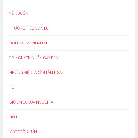
VỀ NGUỒN
THƯƠNG TIẾC CON LU
ĐÔI BÀN TAY NHÂN ÁI
TRỊ NGUYÊN NHÂN GÂY BỆNH
NHỮNG VIỆC TA CẦN LÀM NGAY
TU
GIỜ EM LÀ CỦA NGƯỜI TA
NẾU…
MỘT TRỜI XUÂN