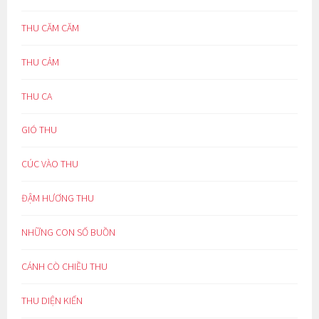
THU CĂM CĂM
THU CẢM
THU CA
GIÓ THU
CÚC VÀO THU
ĐẬM HƯƠNG THU
NHỮNG CON SỐ BUỒN
CÁNH CÒ CHIỀU THU
THU DIỆN KIẾN