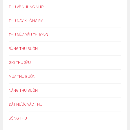
THU VỀ NHUNG NHỚ
THU NÀY KHÔNG EM
THU MÙA YÊU THƯƠNG
RỪNG THU BUỒN
GIÓ THU SẦU
MƯA THU BUỒN
NẮNG THU BUỒN
ĐẤT NƯỚC VÀO THU
SÔNG THU