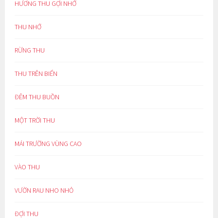
HƯƠNG THU GỢI NHỚ
THU NHỚ
RỪNG THU
THU TRÊN BIỂN
ĐÊM THU BUỒN
MỘT TRỜI THU
MÁI TRƯỜNG VÙNG CAO
VÀO THU
VƯỜN RAU NHO NHỎ
ĐỢI THU