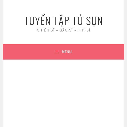
Skip
to
TUYỂN TẬP TÚ SỤN
content
CHIẾN SĨ – BÁC SĨ – THI SĨ
MENU