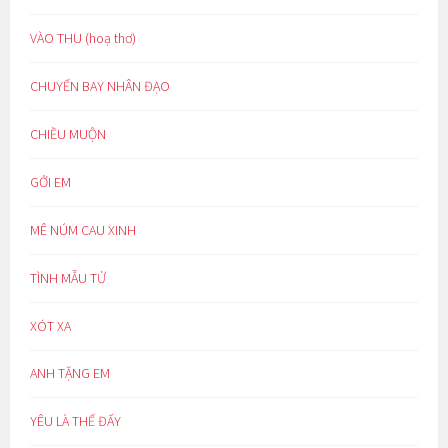
VÀO THU (hoạ thơ)
CHUYẾN BAY NHÂN ĐẠO
CHIỀU MUỘN
GỞI EM
MÊ NÚM CAU XINH
TÌNH MẪU TỬ
XÓT XA
ANH TẶNG EM
YÊU LÀ THẾ ĐẤY