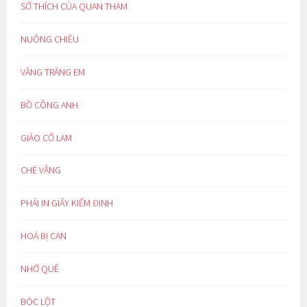
SỞ THÍCH CỦA QUAN THAM
NUÔNG CHIỀU
VẦNG TRĂNG EM
BỒ CÔNG ANH
GIẢO CỔ LAM
CHÈ VẰNG
PHẢI IN GIẤY KIỂM ĐỊNH
HOÁ BỊ CAN
NHỚ QUÊ
BÓC LỘT