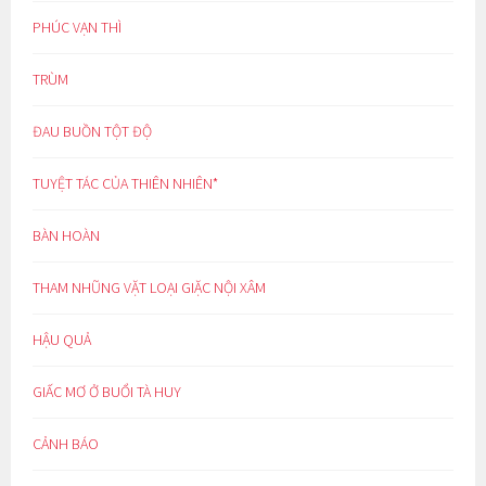
PHÚC VẠN THÌ
TRÙM
ĐAU BUỒN TỘT ĐỘ
TUYỆT TÁC CỦA THIÊN NHIÊN*
BÀN HOÀN
THAM NHŨNG VẶT LOẠI GIẶC NỘI XÂM
HẬU QUẢ
GIẤC MƠ Ở BUỔI TÀ HUY
CẢNH BÁO