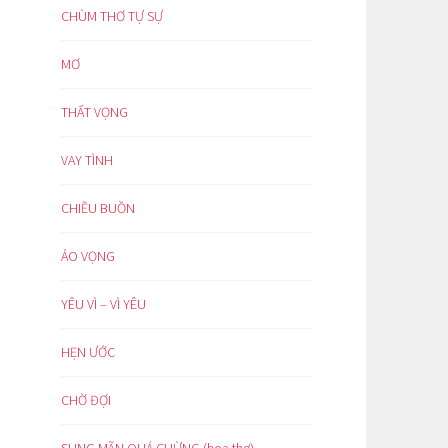
CHÙM THƠ TỰ SỰ
MƠ
THẤT VỌNG
VAY TÌNH
CHIỀU BUỒN
ẢO VỌNG
YÊU VÌ – VÌ YÊU
HẸN ƯỚC
CHỜ ĐỢI
SUNG MÃN QUÁ CHỪNG (hoạ thơ)