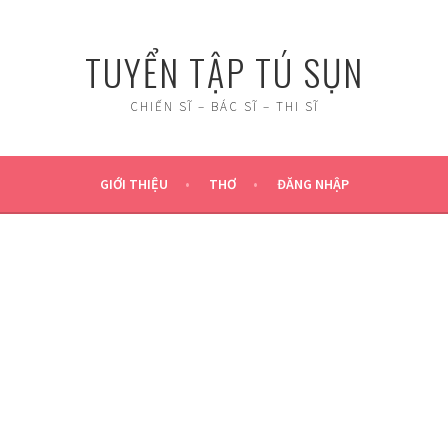
TUYỂN TẬP TÚ SỤN
CHIẾN SĨ – BÁC SĨ – THI SĨ
GIỚI THIỆU
THƠ
ĐĂNG NHẬP