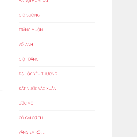
HÀ NỘI HÔM NAY
GIÓ SUÔNG
TRĂNG MUỘN
VỚI ANH
GIỌT ĐẮNG
ĐẠI LỘC YÊU THƯƠNG
ĐẤT NƯỚC VÀO XUÂN
ƯỚC MƠ
CÔ GÁI CƠ TU
VẮNG EM RỒI…