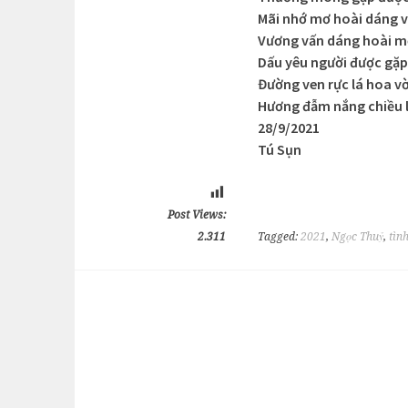
Mãi nhớ mơ hoài dáng 
Vương vấn dáng hoài m
Dấu yêu người được gặ
Đường ven rực lá hoa v
Hương đẫm nắng chiều 
28/9/2021
Tú Sụn
Post Views:
2.311
Tagged:
2021
,
Ngọc Thuỷ
,
tìn