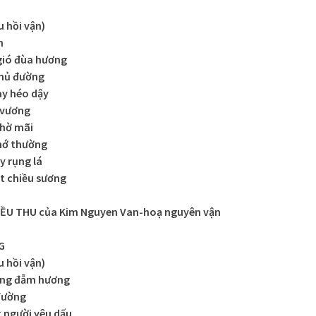
 hồi vận)
n
gió đùa hương
phủ đường
ày héo dậy
u vương
chờ mãi
nhớ thường
 rụng lá
t chiều sương
ỀU THU của Kim Nguyen Van-hoạ nguyên vận
G
 hồi vận)
nắng đẫm hương
 đường
người yêu dấu