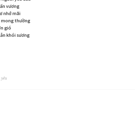
vấn vương
ơ nhớ mãi
p mong thường
ờn gió
lẫn khói sương
h yêu