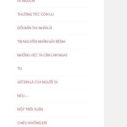
VỀ NGUỒN
THƯƠNG TIẾC CON LU
ĐÔI BÀN TAY NHÂN ÁI
TRỊ NGUYÊN NHÂN GÂY BỆNH
NHỮNG VIỆC TA CẦN LÀM NGAY
TU
GIỜ EM LÀ CỦA NGƯỜI TA
NẾU…
MỘT TRỜI XUÂN
CHIỀU KHÔNG EM