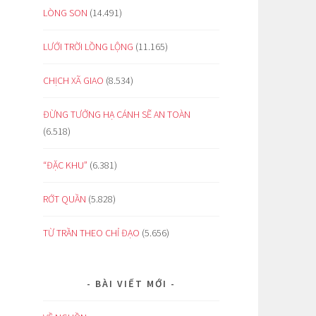
LÒNG SON
(14.491)
LƯỚI TRỜI LỒNG LỘNG
(11.165)
CHỊCH XÃ GIAO
(8.534)
ĐỪNG TƯỞNG HẠ CÁNH SẼ AN TOÀN
(6.518)
“ĐẶC KHU”
(6.381)
RỚT QUẦN
(5.828)
TỪ TRẦN THEO CHỈ ĐẠO
(5.656)
BÀI VIẾT MỚI