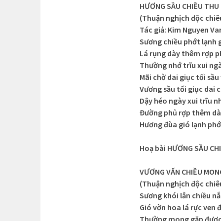
HƯƠNG SẦU CHIỀU THU
(Thuận nghịch độc chiêu
Tác giả: Kim Nguyen Va
Sương chiều phớt lạnh 
Lá rụng dày thêm rợp 
Thường nhớ trĩu xui ng
Mãi chờ dai giục tối sầ
Vương sầu tối giục dai 
Dậy héo ngày xui trĩu 
Đường phủ rợp thêm dày
Hương đùa gió lạnh phớ
Hoạ bài HƯƠNG SẦU CHI
VƯƠNG VẤN CHIỀU MON
(Thuận nghịch độc chiêu
Sương khói lẫn chiều 
Gió vờn hoa lá rực ven
Thường mong gặp được 