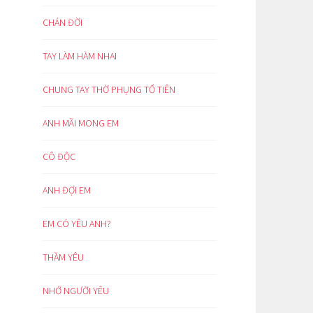
CHÁN ĐỜI
TAY LÀM HÀM NHAI
CHUNG TAY THỜ PHỤNG TỔ TIÊN
ANH MÃI MONG EM
CÔ ĐỘC
ANH ĐỢI EM
EM CÓ YÊU ANH?
THẦM YÊU
NHỚ NGƯỜI YÊU