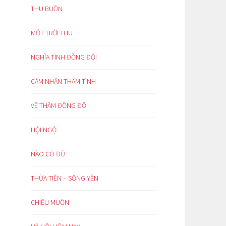
THU BUỒN
MỘT TRỜI THU
NGHĨA TÌNH ĐỒNG ĐỘI
CẢM NHẬN THÂM TÌNH
VỀ THĂM ĐỒNG ĐỘI
HỘI NGỘ
NÀO CÓ ĐỦ
THỪA TIỀN – SỐNG YÊN
CHIỀU MUỘN