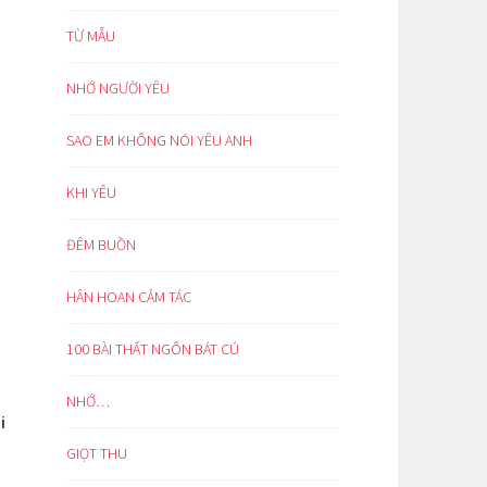
TỪ MẪU
NHỚ NGƯỜI YÊU
SAO EM KHÔNG NÓI YÊU ANH
KHI YÊU
ĐÊM BUỒN
HÂN HOAN CẢM TÁC
100 BÀI THẤT NGÔN BÁT CÚ
NHỚ…
i
GIỌT THU