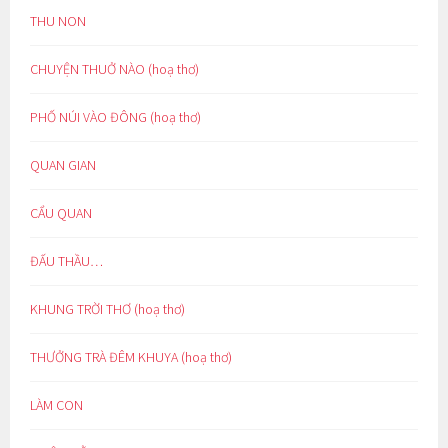
THU NON
CHUYỆN THUỞ NÀO (hoạ thơ)
PHỐ NÚI VÀO ĐÔNG (hoạ thơ)
QUAN GIAN
CẨU QUAN
ĐẤU THẦU…
KHUNG TRỜI THƠ (hoạ thơ)
THƯỞNG TRÀ ĐÊM KHUYA (hoạ thơ)
LÀM CON