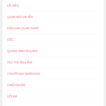
LẨY KIỀU
QUAN NÀO AN YÊN
DÂN GIAN QUAN THAM*
ƯỚC…
QUANG VINH (hoạ thơ)
VÀO THU (hoạ thơ)
CHUYẾN BAY NHÂN ĐẠO
CHIỀU MUỘN
GỞI EM