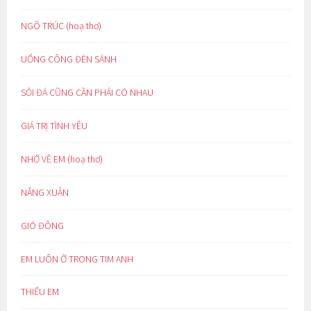
NGÕ TRÚC (hoạ thơ)
UỔNG CÔNG ĐÈN SÁNH
SỎI ĐÁ CŨNG CẦN PHẢI CÓ NHAU
GIÁ TRỊ TÌNH YÊU
NHỚ VỀ EM (hoạ thơ)
NẮNG XUÂN
GIÓ ĐÔNG
EM LUÔN Ở TRONG TIM ANH
THIẾU EM