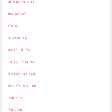
MÊ NÚM CAU XINH
TÌNH MẪU TỬ
XÓT XA
ANH TẶNG EM
YÊU LÀ THẾ ĐẤY
SAO LẠI TRA CÒNG*
NÉT ĐẸP LÀNG QUÊ
MÃI GIỮ DUYÊN TÌNH
LÀNG YÊU
ƯỚC VỌNG