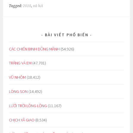
Tagged:
2018
,
xã hội
BÀI VIẾT PHỔ BIẾN
CÁC CHIẾN BINH DŨNG MÃNH
(54.926)
TRĂNG VÀ EM
(47.701)
VŨ NHÔM
(18.412)
LÒNG SON
(14.492)
LƯỚI TRỜI LỒNG LỘNG
(11.167)
CHỊCH XÃ GIAO
(8.534)