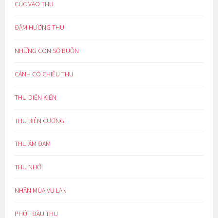
CÚC VÀO THU
ĐẬM HƯƠNG THU
NHỮNG CON SỐ BUỒN
CÁNH CÒ CHIỀU THU
THU DIỆN KIẾN
THU BIÊN CƯƠNG
THU ẢM ĐẠM
THU NHỚ
NHÂN MÙA VU LAN
PHÚT ĐẦU THU