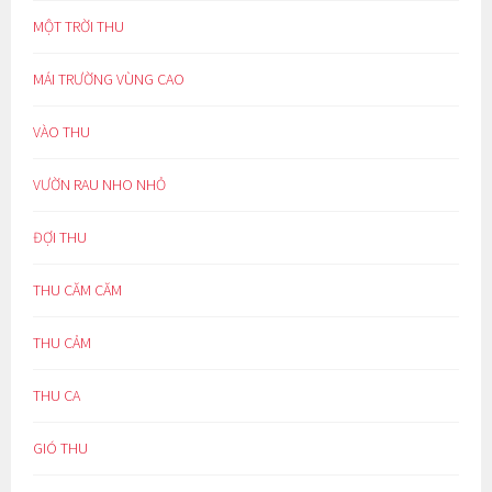
MỘT TRỜI THU
MÁI TRƯỜNG VÙNG CAO
VÀO THU
VƯỜN RAU NHO NHỎ
ĐỢI THU
THU CĂM CĂM
THU CẢM
THU CA
GIÓ THU