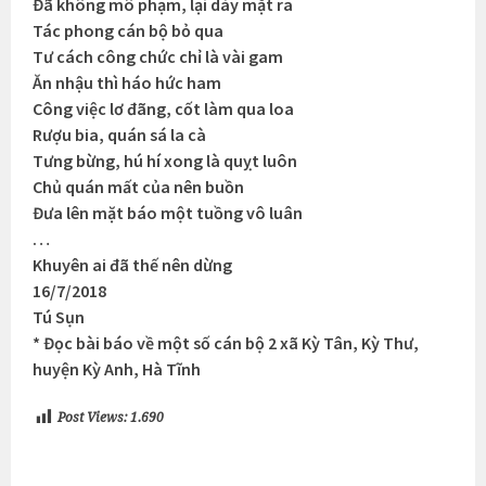
Đã không mô phạm, lại dày mặt ra
Tác phong cán bộ bỏ qua
Tư cách công chức chỉ là vài gam
Ăn nhậu thì háo hức ham
Công việc lơ đãng, cốt làm qua loa
Rượu bia, quán sá la cà
Tưng bừng, hú hí xong là quỵt luôn
Chủ quán mất của nên buồn
Đưa lên mặt báo một tuồng vô luân
…
Khuyên ai đã thế nên dừng
16/7/2018
Tú Sụn
* Đọc bài báo về một số cán bộ 2 xã Kỳ Tân, Kỳ Thư,
huyện Kỳ Anh, Hà Tĩnh
Post Views:
1.690