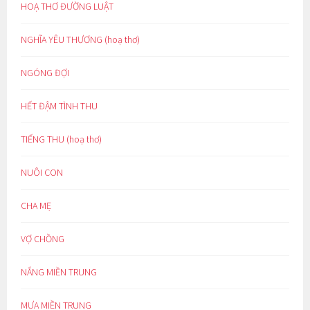
HOẠ THƠ ĐƯỜNG LUẬT
NGHĨA YÊU THƯƠNG (hoạ thơ)
NGÓNG ĐỢI
HẾT ĐẬM TÌNH THU
TIẾNG THU (hoạ thơ)
NUÔI CON
CHA MẸ
VỢ CHỒNG
NẮNG MIỀN TRUNG
MƯA MIỀN TRUNG