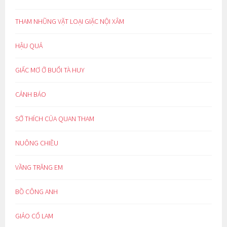
THAM NHŨNG VẶT LOẠI GIẶC NỘI XÂM
HẬU QUẢ
GIẤC MƠ Ở BUỔI TÀ HUY
CẢNH BÁO
SỞ THÍCH CỦA QUAN THAM
NUÔNG CHIỀU
VẦNG TRĂNG EM
BỒ CÔNG ANH
GIẢO CỔ LAM