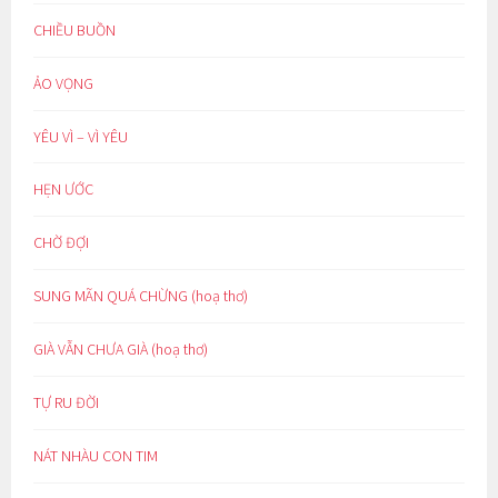
CHIỀU BUỒN
ẢO VỌNG
YÊU VÌ – VÌ YÊU
HẸN ƯỚC
CHỜ ĐỢI
SUNG MÃN QUÁ CHỪNG (hoạ thơ)
GIÀ VẪN CHƯA GIÀ (hoạ thơ)
TỰ RU ĐỜI
NÁT NHÀU CON TIM