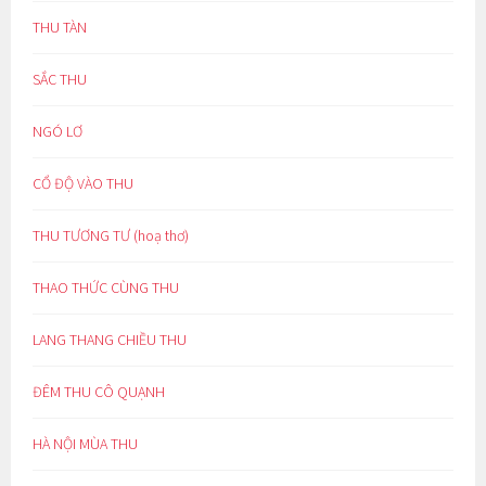
THU TÀN
SẮC THU
NGÓ LƠ
CỔ ĐỘ VÀO THU
THU TƯƠNG TƯ (hoạ thơ)
THAO THỨC CÙNG THU
LANG THANG CHIỀU THU
ĐÊM THU CÔ QUẠNH
HÀ NỘI MÙA THU