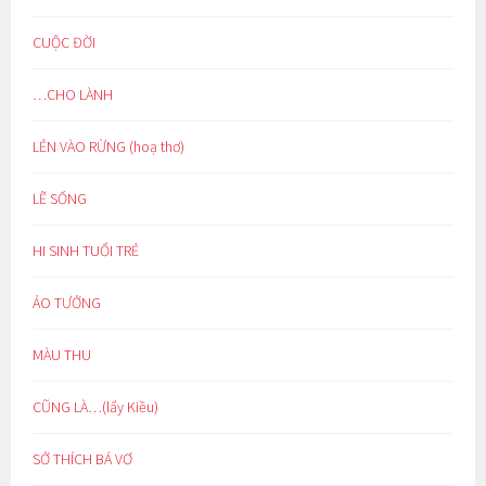
CUỘC ĐỜI
…CHO LÀNH
LẺN VÀO RỪNG (hoạ thơ)
LẼ SỐNG
HI SINH TUỔI TRẺ
ẢO TƯỞNG
MÀU THU
CŨNG LÀ…(lẩy Kiều)
SỞ THÍCH BÁ VƠ