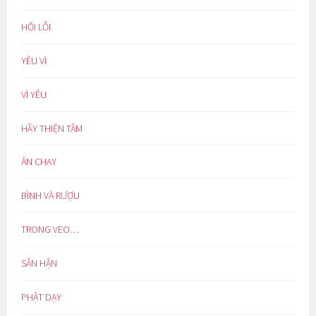
HỐI LỖI
YÊU VÌ
VÌ YÊU
HÃY THIỆN TÂM
ĂN CHAY
BÌNH VÀ RƯỢU
TRONG VEO…
SÂN HẬN
PHẬT DẠY