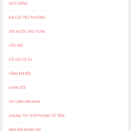
GIỌT ĐẮNG
ĐẠI LỘC YÊU THƯƠNG
ĐẤT NƯỚC VÀO XUÂN
ƯỚC MƠ
CÔ GÁI CƠ TU
VẮNG EM RỒI…
CHÁN ĐỜI
TAY LÀM HÀM NHAI
CHUNG TAY THỜ PHỤNG TỔ TIÊN
ANH MÃI MONG EM