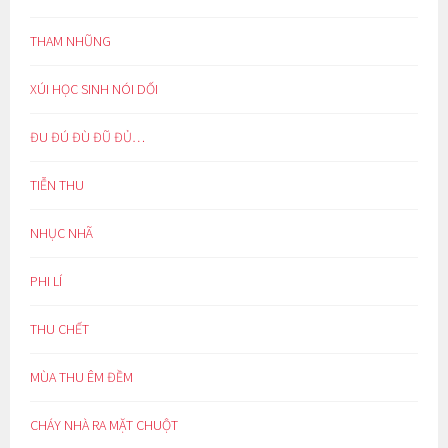
THAM NHŨNG
XÚI HỌC SINH NÓI DỐI
ĐU ĐÚ ĐÙ ĐŨ ĐỦ…
TIỄN THU
NHỤC NHÃ
PHI LÍ
THU CHẾT
MÙA THU ÊM ĐỀM
CHÁY NHÀ RA MẶT CHUỘT