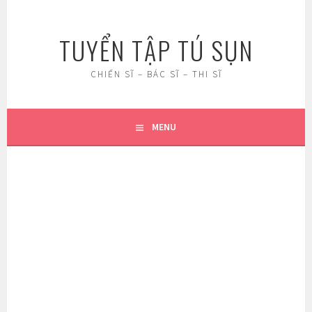
Skip
to
TUYỂN TẬP TÚ SỤN
content
CHIẾN SĨ – BÁC SĨ – THI SĨ
MENU