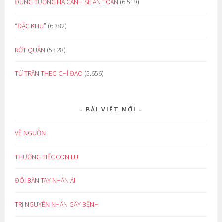
ĐỪNG TƯỞNG HẠ CÁNH SẼ AN TOÀN
(6.519)
“ĐẶC KHU”
(6.382)
RỚT QUẦN
(5.828)
TỪ TRẦN THEO CHỈ ĐẠO
(5.656)
BÀI VIẾT MỚI
VỀ NGUỒN
THƯƠNG TIẾC CON LU
ĐÔI BÀN TAY NHÂN ÁI
TRỊ NGUYÊN NHÂN GÂY BỆNH