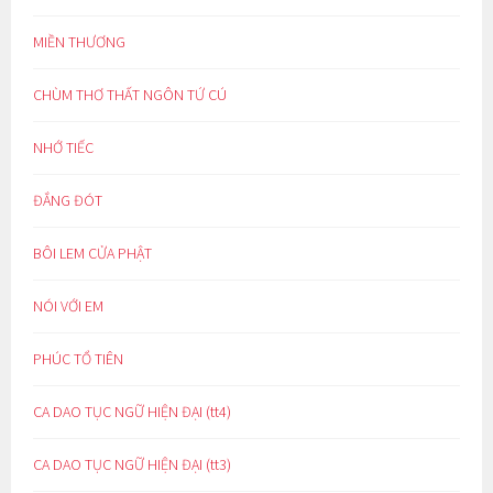
MIỀN THƯƠNG
CHÙM THƠ THẤT NGÔN TỨ CÚ
NHỚ TIẾC
ĐẮNG ĐÓT
BÔI LEM CỬA PHẬT
NÓI VỚI EM
PHÚC TỔ TIÊN
CA DAO TỤC NGỮ HIỆN ĐẠI (tt4)
CA DAO TỤC NGỮ HIỆN ĐẠI (tt3)