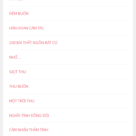
ĐÊM BUỒN
HÂN HOAN CẢM TÁC
100 BÀI THẤT NGÔN BÁT CÚ
NHỚ…
GIỌT THU
THU BUỒN
MỘT TRỜI THU
NGHĨA TÌNH ĐỒNG ĐỘI
CẢM NHẬN THÂM TÌNH