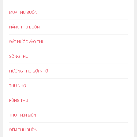
MƯA THU BUỒN
NẮNG THU BUỒN
ĐẤT NƯỚC VÀO THU
SÔNG THU
HƯƠNG THU GỢI NHỚ
THU NHỚ
RỪNG THU
THU TRÊN BIỂN
ĐÊM THU BUỒN