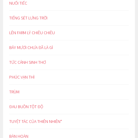
NUỐI TIẾC
TIẾNG SÉT LƯNG TRỜI
LÊN FARM LÝ CHIỀU CHIỀU
BẢY MƯƠI CHƯA ĐÃ LÀ GÌ
TỨC CẢNH SINH THƠ
PHÚC VẠN THÌ
TRÙM
ĐAU BUỒN TỘT ĐỘ
TUYỆT TÁC CỦA THIÊN NHIÊN*
BÀN HOÀN