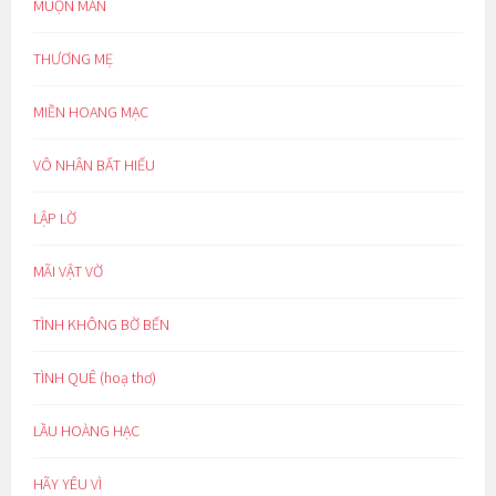
MUỘN MẰN
THƯƠNG MẸ
MIỀN HOANG MẠC
VÔ NHÂN BẤT HIẾU
LẬP LỜ
MÃI VẬT VỜ
TÌNH KHÔNG BỜ BẾN
TÌNH QUÊ (hoạ thơ)
LẦU HOÀNG HẠC
HÃY YÊU VÌ