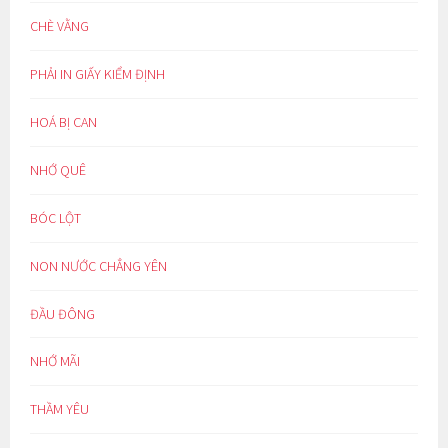
CHÈ VẰNG
PHẢI IN GIẤY KIỂM ĐỊNH
HOÁ BỊ CAN
NHỚ QUÊ
BÓC LỘT
NON NƯỚC CHẲNG YÊN
ĐẦU ĐÔNG
NHỚ MÃI
THẦM YÊU