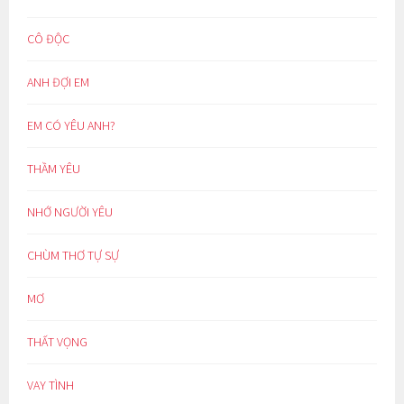
CÔ ĐỘC
ANH ĐỢI EM
EM CÓ YÊU ANH?
THẦM YÊU
NHỚ NGƯỜI YÊU
CHÙM THƠ TỰ SỰ
MƠ
THẤT VỌNG
VAY TÌNH