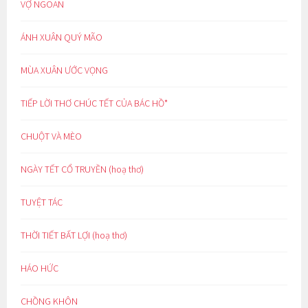
VỢ NGOAN
ÁNH XUÂN QUÝ MÃO
MÙA XUÂN ƯỚC VỌNG
TIẾP LỜI THƠ CHÚC TẾT CỦA BÁC HỒ*
CHUỘT VÀ MÈO
NGÀY TẾT CỔ TRUYỀN (hoạ thơ)
TUYỆT TÁC
THỜI TIẾT BẤT LỢI (hoạ thơ)
HÁO HỨC
CHỒNG KHÔN