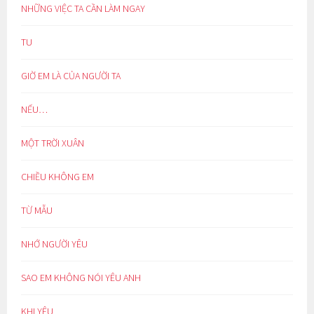
NHỮNG VIỆC TA CẦN LÀM NGAY
TU
GIỜ EM LÀ CỦA NGƯỜI TA
NẾU…
MỘT TRỜI XUÂN
CHIỀU KHÔNG EM
TỪ MẪU
NHỚ NGƯỜI YÊU
SAO EM KHÔNG NÓI YÊU ANH
KHI YÊU