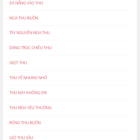
ĐÀ NẴNG VÀO THU
MƯA THU BUỒN
TÂY NGUYÊN MÙA THU
DÁNG TRÚC CHIỀU THU
GIỌT THU
THU VỀ NHUNG NHỚ
THU NÀY KHÔNG EM
THU MÙA YÊU THƯƠNG
RỪNG THU BUỒN
GIÓ THU SẦU