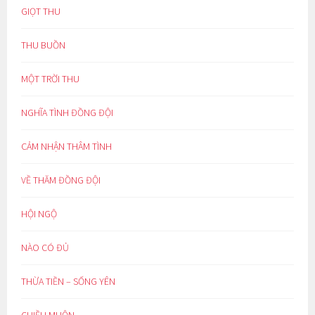
GIỌT THU
THU BUỒN
MỘT TRỜI THU
NGHĨA TÌNH ĐỒNG ĐỘI
CẢM NHẬN THÂM TÌNH
VỀ THĂM ĐỒNG ĐỘI
HỘI NGỘ
NÀO CÓ ĐỦ
THỪA TIỀN – SỐNG YÊN
CHIỀU MUỘN