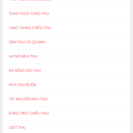
THAO THỨC CÙNG THU
LANG THANG CHIỀU THU
ĐÊM THU CÔ QUẠNH
HÀ NỘI MÙA THU
ĐÀ NẴNG VÀO THU
MƯA THU BUỒN
TÂY NGUYÊN MÙA THU
DÁNG TRÚC CHIỀU THU
GIỌT THU