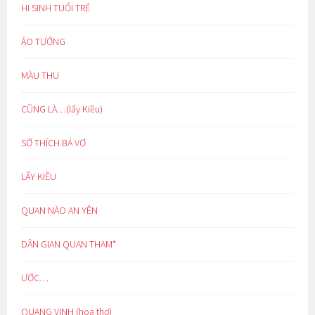
HI SINH TUỔI TRẺ
ẢO TƯỞNG
MÀU THU
CŨNG LÀ…(lẩy Kiều)
SỞ THÍCH BÁ VƠ
LẨY KIỀU
QUAN NÀO AN YÊN
DÂN GIAN QUAN THAM*
ƯỚC…
QUANG VINH (hoạ thơ)