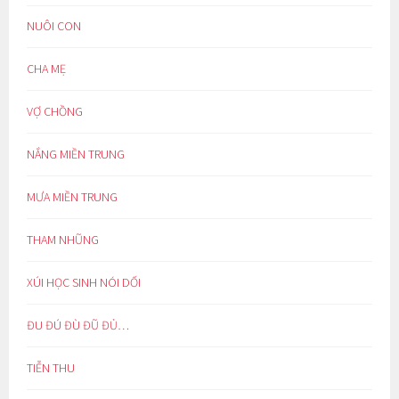
NUÔI CON
CHA MẸ
VỢ CHỒNG
NẮNG MIỀN TRUNG
MƯA MIỀN TRUNG
THAM NHŨNG
XÚI HỌC SINH NÓI DỐI
ĐU ĐÚ ĐÙ ĐŨ ĐỦ…
TIỄN THU