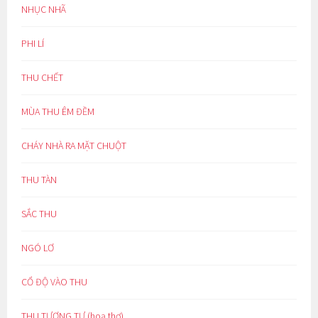
NHỤC NHÃ
PHI LÍ
THU CHẾT
MÙA THU ÊM ĐỀM
CHÁY NHÀ RA MẶT CHUỘT
THU TÀN
SẮC THU
NGÓ LƠ
CỔ ĐỘ VÀO THU
THU TƯƠNG TƯ (hoạ thơ)