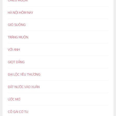
HÀ NỘI HÔM NAY
GIÓ SUÔNG
TRĂNG MUỘN
VỚI ANH
GIỌT ĐẮNG
ĐẠI LỘC YÊU THƯƠNG
ĐẤT NƯỚC VÀO XUÂN
ƯỚC MƠ
CÔ GÁI CƠ TU