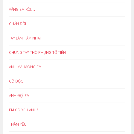
VẮNG EM RỒI…
CHÁN ĐỜI
TAY LÀM HÀM NHAI
CHUNG TAY THỜ PHỤNG TỔ TIÊN
ANH MÃI MONG EM
CÔ ĐỘC
ANH ĐỢI EM
EM CÓ YÊU ANH?
THẦM YÊU