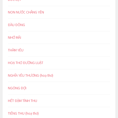
NON NƯỚC CHẲNG YÊN
ĐẦU ĐÔNG
NHỚ MÃI
THẦM YÊU
HOẠ THƠ ĐƯỜNG LUẬT
NGHĨA YÊU THƯƠNG (hoạ thơ)
NGÓNG ĐỢI
HẾT ĐẬM TÌNH THU
TIẾNG THU (hoạ thơ)