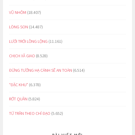
VŨ NHÔM
(18.407)
LÒNG SON
(14.487)
LƯỚI TRỜI LỒNG LỘNG
(11.161)
CHỊCH XÃ GIAO
(8.528)
ĐỪNG TƯỞNG HẠ CÁNH SẼ AN TOÀN
(6.514)
“ĐẶC KHU”
(6.378)
RỚT QUẦN
(5.824)
TỪ TRẦN THEO CHỈ ĐẠO
(5.652)