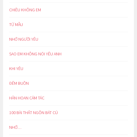
CHIỀU KHÔNG EM
TỪ MẪU
NHỚ NGƯỜI YÊU
SAO EM KHÔNG NÓI YÊU ANH
KHI YÊU
ĐÊM BUỒN
HÂN HOAN CẢM TÁC
100 BÀI THẤT NGÔN BÁT CÚ
NHỚ…