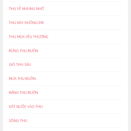
THU VỀ NHUNG NHỚ
THU NÀY KHÔNG EM
THU MÙA YÊU THƯƠNG
RỪNG THU BUỒN
GIÓ THU SẦU
MƯA THU BUỒN
NẮNG THU BUỒN
ĐẤT NƯỚC VÀO THU
SÔNG THU