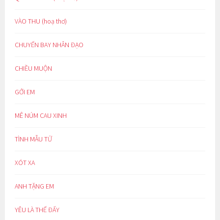
VÀO THU (hoạ thơ)
CHUYẾN BAY NHÂN ĐẠO
CHIỀU MUỘN
GỞI EM
MÊ NÚM CAU XINH
TÌNH MẪU TỬ
XÓT XA
ANH TẶNG EM
YÊU LÀ THẾ ĐẤY