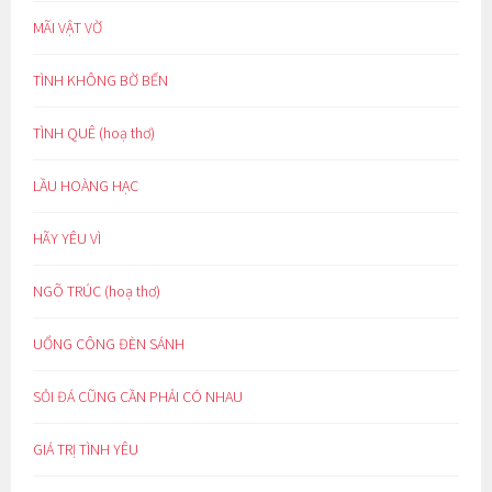
MÃI VẬT VỜ
TÌNH KHÔNG BỜ BẾN
TÌNH QUÊ (hoạ thơ)
LẦU HOÀNG HẠC
HÃY YÊU VÌ
NGÕ TRÚC (hoạ thơ)
UỔNG CÔNG ĐÈN SÁNH
SỎI ĐÁ CŨNG CẦN PHẢI CÓ NHAU
GIÁ TRỊ TÌNH YÊU