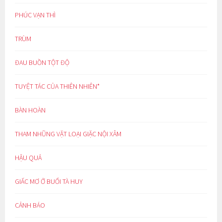
PHÚC VẠN THÌ
TRÙM
ĐAU BUỒN TỘT ĐỘ
TUYỆT TÁC CỦA THIÊN NHIÊN*
BÀN HOÀN
THAM NHŨNG VẶT LOẠI GIẶC NỘI XÂM
HẬU QUẢ
GIẤC MƠ Ở BUỔI TÀ HUY
CẢNH BÁO