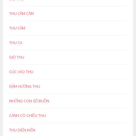
THU CĂM CĂM
THU CẢM
THU CA
GIÓ THU
CÚC VÀO THU
ĐẬM HƯƠNG THU
NHỮNG CON SỐ BUỒN
CÁNH CÒ CHIỀU THU
THU DIỆN KIẾN