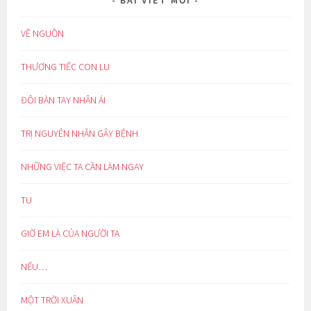
BÀI VIẾT MỚI
VỀ NGUỒN
THƯƠNG TIẾC CON LU
ĐÔI BÀN TAY NHÂN ÁI
TRỊ NGUYÊN NHÂN GÂY BỆNH
NHỮNG VIỆC TA CẦN LÀM NGAY
TU
GIỜ EM LÀ CỦA NGƯỜI TA
NẾU…
MỘT TRỜI XUÂN