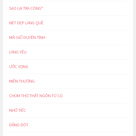
SAO LẠI TRA CÒNG*
NÉT ĐẸP LÀNG QUÊ
MÃI GIỮ DUYÊN TÌNH
LÀNG YÊU
ƯỚC VỌNG
MIỀN THƯƠNG
CHÙM THƠ THẤT NGÔN TỨ CÚ
NHỚ TIẾC
ĐẮNG ĐÓT