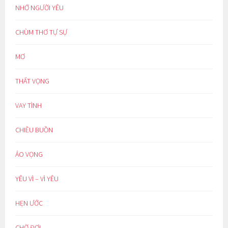
NHỚ NGƯỜI YÊU
CHÙM THƠ TỰ SỰ
MƠ
THẤT VỌNG
VAY TÌNH
CHIỀU BUỒN
ẢO VỌNG
YÊU VÌ – VÌ YÊU
HẸN ƯỚC
CHỜ ĐỢI