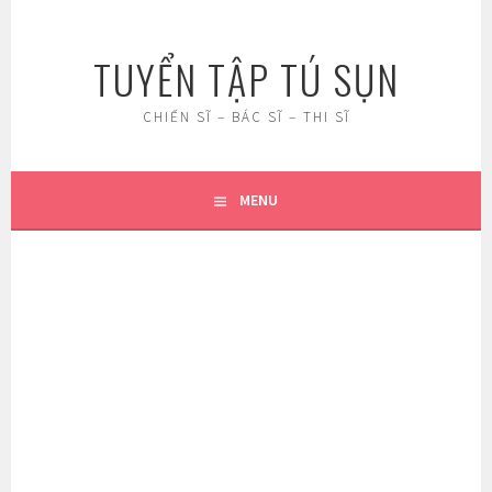
Skip
to
TUYỂN TẬP TÚ SỤN
content
CHIẾN SĨ – BÁC SĨ – THI SĨ
MENU