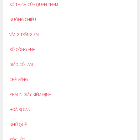
SỞ THÍCH CỦA QUAN THAM
NUÔNG CHIỀU
VẦNG TRĂNG EM
BỒ CÔNG ANH
GIẢO CỔ LAM
CHÈ VẰNG
PHẢI IN GIẤY KIỂM ĐỊNH
HOÁ BỊ CAN
NHỚ QUÊ
BÓC LỘT