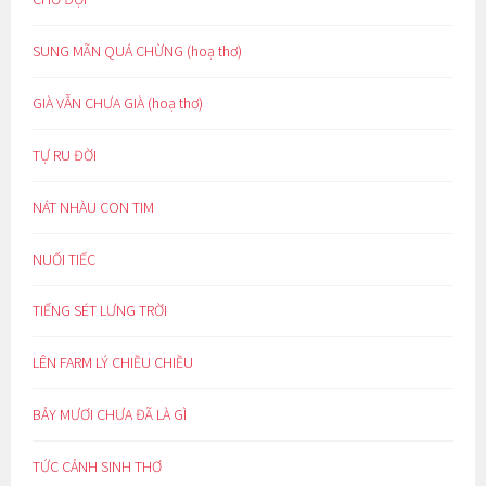
SUNG MÃN QUÁ CHỪNG (hoạ thơ)
GIÀ VẪN CHƯA GIÀ (hoạ thơ)
TỰ RU ĐỜI
NÁT NHÀU CON TIM
NUỐI TIẾC
TIẾNG SÉT LƯNG TRỜI
LÊN FARM LÝ CHIỀU CHIỀU
BẢY MƯƠI CHƯA ĐÃ LÀ GÌ
TỨC CẢNH SINH THƠ