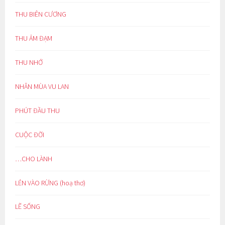
THU BIÊN CƯƠNG
THU ẢM ĐẠM
THU NHỚ
NHÂN MÙA VU LAN
PHÚT ĐẦU THU
CUỘC ĐỜI
…CHO LÀNH
LẺN VÀO RỪNG (hoạ thơ)
LẼ SỐNG