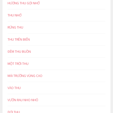
HƯƠNG THU GỢI NHỚ
THU NHỚ
RỪNG THU
THU TRÊN BIỂN
ĐÊM THU BUỒN
MỘT TRỜI THU
MÁI TRƯỜNG VÙNG CAO
VÀO THU
VƯỜN RAU NHO NHỎ
ĐỢI THU