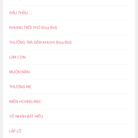
ĐẤU THẦU…
KHUNG TRỜI THƠ (hoạ thơ)
THƯỞNG TRÀ ĐÊM KHUYA (hoạ thơ)
LÀM CON
MUỘN MẰN
THƯƠNG MẸ
MIỀN HOANG MẠC
VÔ NHÂN BẤT HIẾU
LẬP LỜ