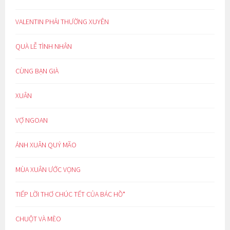
VALENTIN PHẢI THƯỜNG XUYÊN
QUÀ LỄ TÌNH NHÂN
CÙNG BẠN GIÀ
XUÂN
VỢ NGOAN
ÁNH XUÂN QUÝ MÃO
MÙA XUÂN ƯỚC VỌNG
TIẾP LỜI THƠ CHÚC TẾT CỦA BÁC HỒ*
CHUỘT VÀ MÈO