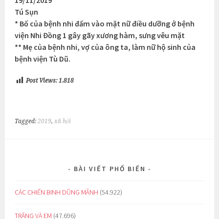
Tú Sụn
* Bố của bệnh nhi đấm vào mặt nữ điều dưỡng ở bệnh
viện Nhi Đồng 1 gây gãy xương hàm, sưng vêu mặt
** Mẹ của bệnh nhi, vợ của ông ta, làm nữ hộ sinh của
bệnh viện Tù Dũ.
Post Views:
1.818
Tagged:
2019
,
xã hội
BÀI VIẾT PHỔ BIẾN
CÁC CHIẾN BINH DŨNG MÃNH
(54.922)
TRĂNG VÀ EM
(47.696)