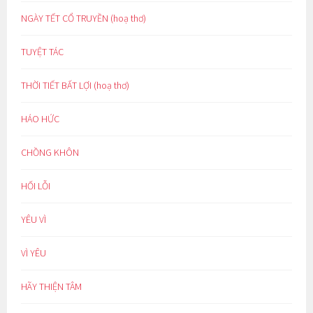
NGÀY TẾT CỔ TRUYỀN (hoạ thơ)
TUYỆT TÁC
THỜI TIẾT BẤT LỢI (hoạ thơ)
HÁO HỨC
CHỒNG KHÔN
HỐI LỖI
YÊU VÌ
VÌ YÊU
HÃY THIỆN TÂM