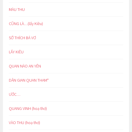
MÀU THU
CŨNG LÀ…(lẩy Kiều)
SỞ THÍCH BÁ VƠ
LẨY KIỀU
QUAN NÀO AN YÊN
DÂN GIAN QUAN THAM*
ƯỚC…
QUANG VINH (hoạ thơ)
VÀO THU (hoạ thơ)