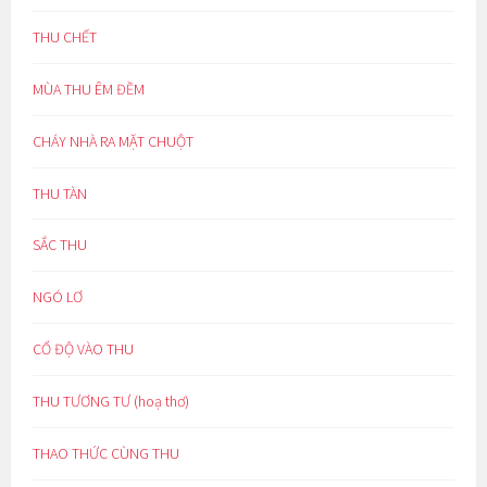
THU CHẾT
MÙA THU ÊM ĐỀM
CHÁY NHÀ RA MẶT CHUỘT
THU TÀN
SẮC THU
NGÓ LƠ
CỔ ĐỘ VÀO THU
THU TƯƠNG TƯ (hoạ thơ)
THAO THỨC CÙNG THU