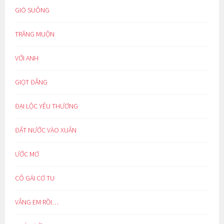
GIÓ SUÔNG
TRĂNG MUỘN
VỚI ANH
GIỌT ĐẮNG
ĐẠI LỘC YÊU THƯƠNG
ĐẤT NƯỚC VÀO XUÂN
ƯỚC MƠ
CÔ GÁI CƠ TU
VẮNG EM RỒI…