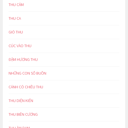
THU CẢM
THU CA
GIÓ THU
CÚC VÀO THU
ĐẬM HƯƠNG THU
NHỮNG CON SỐ BUỒN
CÁNH CÒ CHIỀU THU
THU DIỆN KIẾN
THU BIÊN CƯƠNG