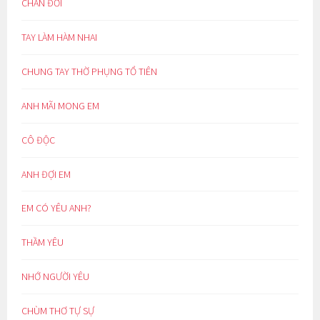
CHÁN ĐỜI
TAY LÀM HÀM NHAI
CHUNG TAY THỜ PHỤNG TỔ TIÊN
ANH MÃI MONG EM
CÔ ĐỘC
ANH ĐỢI EM
EM CÓ YÊU ANH?
THẦM YÊU
NHỚ NGƯỜI YÊU
CHÙM THƠ TỰ SỰ