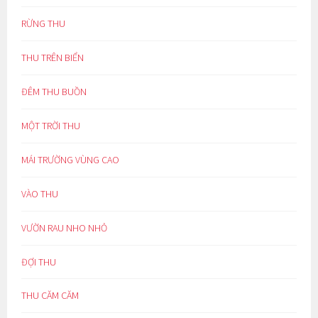
RỪNG THU
THU TRÊN BIỂN
ĐÊM THU BUỒN
MỘT TRỜI THU
MÁI TRƯỜNG VÙNG CAO
VÀO THU
VƯỜN RAU NHO NHỎ
ĐỢI THU
THU CĂM CĂM