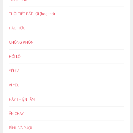
THỜI TIẾT BẤT LỢI (hoạ thơ)
HÁO HỨC
CHỒNG KHÔN
HỐI LỖI
YÊU VÌ
VÌ YÊU
HÃY THIỆN TÂM
ĂN CHAY
BÌNH VÀ RƯỢU