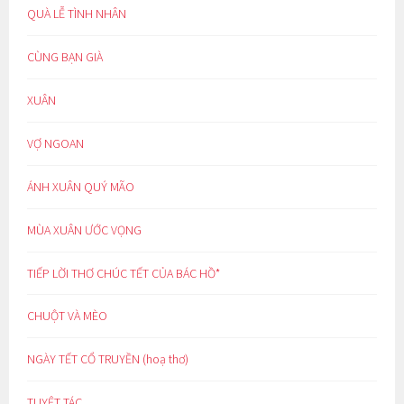
QUÀ LỄ TÌNH NHÂN
CÙNG BẠN GIÀ
XUÂN
VỢ NGOAN
ÁNH XUÂN QUÝ MÃO
MÙA XUÂN ƯỚC VỌNG
TIẾP LỜI THƠ CHÚC TẾT CỦA BÁC HỒ*
CHUỘT VÀ MÈO
NGÀY TẾT CỔ TRUYỀN (hoạ thơ)
TUYỆT TÁC