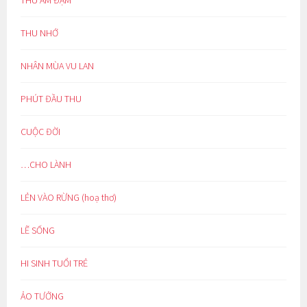
THU ẢM ĐẠM
THU NHỚ
NHÂN MÙA VU LAN
PHÚT ĐẦU THU
CUỘC ĐỜI
…CHO LÀNH
LẺN VÀO RỪNG (hoạ thơ)
LẼ SỐNG
HI SINH TUỔI TRẺ
ẢO TƯỞNG