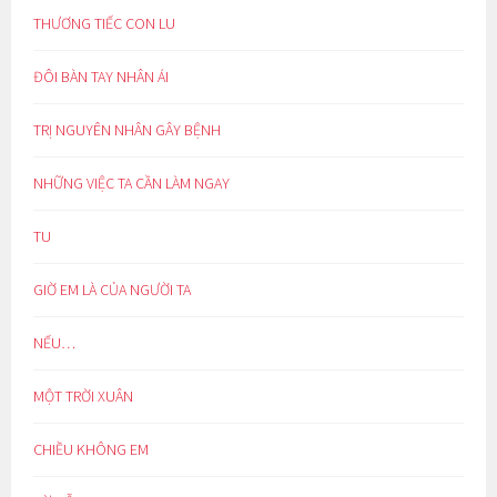
THƯƠNG TIẾC CON LU
ĐÔI BÀN TAY NHÂN ÁI
TRỊ NGUYÊN NHÂN GÂY BỆNH
NHỮNG VIỆC TA CẦN LÀM NGAY
TU
GIỜ EM LÀ CỦA NGƯỜI TA
NẾU…
MỘT TRỜI XUÂN
CHIỀU KHÔNG EM