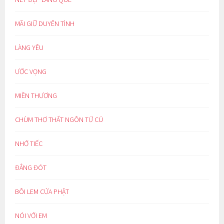
MÃI GIỮ DUYÊN TÌNH
LÀNG YÊU
ƯỚC VỌNG
MIỀN THƯƠNG
CHÙM THƠ THẤT NGÔN TỨ CÚ
NHỚ TIẾC
ĐẮNG ĐÓT
BÔI LEM CỬA PHẬT
NÓI VỚI EM