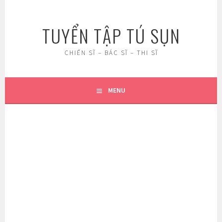
Skip
to
TUYỂN TẬP TÚ SỤN
content
CHIẾN SĨ – BÁC SĨ – THI SĨ
MENU