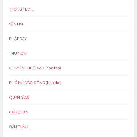
TRONG VEO…
SÂN HẬN
PHẬT DẠY
THU NON
CHUYỆN THUỞ NÀO (hoạ thơ)
PHỐ NÚI VÀO ĐÔNG (hoạ thơ)
QUAN GIAN
CẨU QUAN
ĐẤU THẦU…