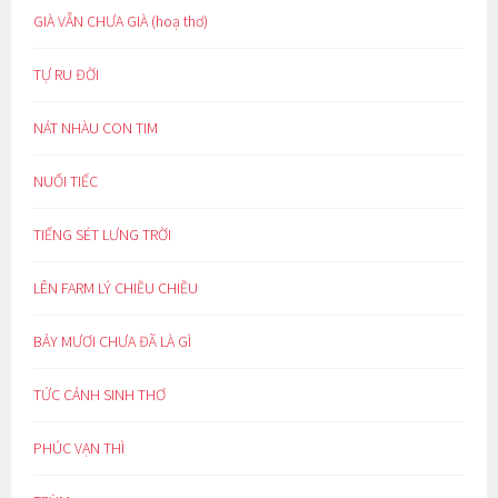
GIÀ VẪN CHƯA GIÀ (hoạ thơ)
TỰ RU ĐỜI
NÁT NHÀU CON TIM
NUỐI TIẾC
TIẾNG SÉT LƯNG TRỜI
LÊN FARM LÝ CHIỀU CHIỀU
BẢY MƯƠI CHƯA ĐÃ LÀ GÌ
TỨC CẢNH SINH THƠ
PHÚC VẠN THÌ