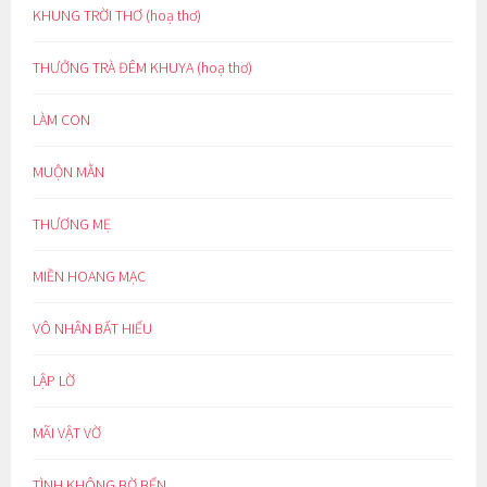
KHUNG TRỜI THƠ (hoạ thơ)
THƯỞNG TRÀ ĐÊM KHUYA (hoạ thơ)
LÀM CON
MUỘN MẰN
THƯƠNG MẸ
MIỀN HOANG MẠC
VÔ NHÂN BẤT HIẾU
LẬP LỜ
MÃI VẬT VỜ
TÌNH KHÔNG BỜ BẾN