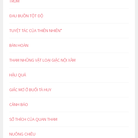
TRÙM
ĐAU BUỒN TỘT ĐỘ
TUYỆT TÁC CỦA THIÊN NHIÊN*
BÀN HOÀN
THAM NHŨNG VẶT LOẠI GIẶC NỘI XÂM
HẬU QUẢ
GIẤC MƠ Ở BUỔI TÀ HUY
CẢNH BÁO
SỞ THÍCH CỦA QUAN THAM
NUÔNG CHIỀU