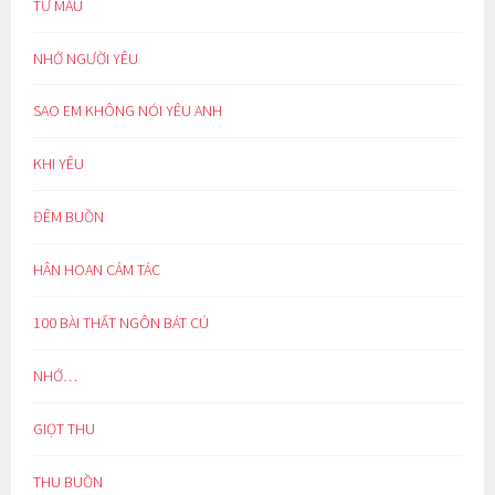
TỪ MẪU
NHỚ NGƯỜI YÊU
SAO EM KHÔNG NÓI YÊU ANH
KHI YÊU
ĐÊM BUỒN
HÂN HOAN CẢM TÁC
100 BÀI THẤT NGÔN BÁT CÚ
NHỚ…
GIỌT THU
THU BUỒN