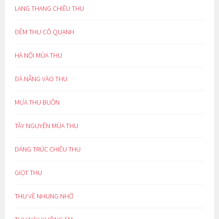
LANG THANG CHIỀU THU
ĐÊM THU CÔ QUẠNH
HÀ NỘI MÙA THU
ĐÀ NẴNG VÀO THU
MƯA THU BUỒN
TÂY NGUYÊN MÙA THU
DÁNG TRÚC CHIỀU THU
GIỌT THU
THU VỀ NHUNG NHỚ