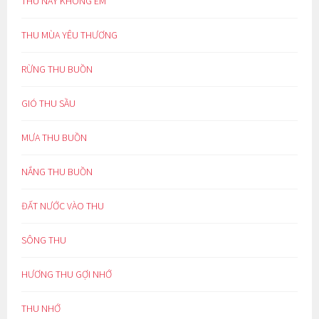
THU NÀY KHÔNG EM
THU MÙA YÊU THƯƠNG
RỪNG THU BUỒN
GIÓ THU SẦU
MƯA THU BUỒN
NẮNG THU BUỒN
ĐẤT NƯỚC VÀO THU
SÔNG THU
HƯƠNG THU GỢI NHỚ
THU NHỚ