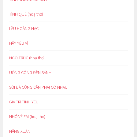
TÌNH QUÊ (hoạ thơ)
LẦU HOÀNG HẠC
HÃY YÊU VÌ
NGÕ TRÚC (hoạ thơ)
UỔNG CÔNG ĐÈN SÁNH
SỎI ĐÁ CŨNG CẦN PHẢI CÓ NHAU
GIÁ TRỊ TÌNH YÊU
NHỚ VỀ EM (hoạ thơ)
NẮNG XUÂN