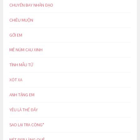
CHUYẾN BAY NHÂN ĐẠO
CHIỀU MUỘN
GỞI EM
MÊ NÚM CAU XINH
TÌNH MẪU TỬ
XÓT XA
ANH TẶNG EM
YÊU LÀ THẾ ĐẤY
SAO LẠI TRA CÒNG*
NÉT ĐẸP LÀNG QUÊ