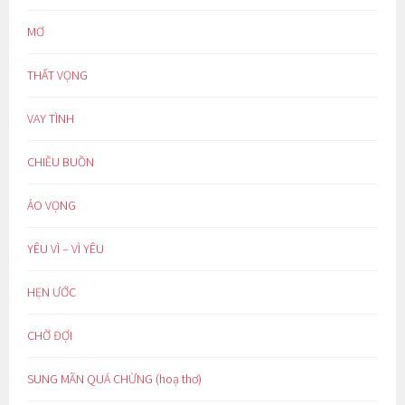
MƠ
THẤT VỌNG
VAY TÌNH
CHIỀU BUỒN
ẢO VỌNG
YÊU VÌ – VÌ YÊU
HẸN ƯỚC
CHỜ ĐỢI
SUNG MÃN QUÁ CHỪNG (hoạ thơ)