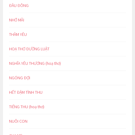
ĐẦU ĐÔNG
NHỚ MÃI
THẦM YÊU
HOẠ THƠ ĐƯỜNG LUẬT
NGHĨA YÊU THƯƠNG (hoạ thơ)
NGÓNG ĐỢI
HẾT ĐẬM TÌNH THU
TIẾNG THU (hoạ thơ)
NUÔI CON