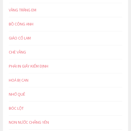
VẦNG TRĂNG EM
BỒ CÔNG ANH
GIẢO CỔ LAM
CHÈ VẰNG
PHẢI IN GIẤY KIỂM ĐỊNH
HOÁ BỊ CAN
NHỚ QUÊ
BÓC LỘT
NON NƯỚC CHẲNG YÊN