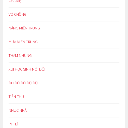
CHA MẸ
VỢ CHỒNG
NẮNG MIỀN TRUNG
MƯA MIỀN TRUNG
THAM NHŨNG
XÚI HỌC SINH NÓI DỐI
ĐU ĐÚ ĐÙ ĐŨ ĐỦ…
TIỄN THU
NHỤC NHÃ
PHI LÍ