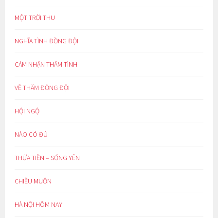
MỘT TRỜI THU
NGHĨA TÌNH ĐỒNG ĐỘI
CẢM NHẬN THÂM TÌNH
VỀ THĂM ĐỒNG ĐỘI
HỘI NGỘ
NÀO CÓ ĐỦ
THỪA TIỀN – SỐNG YÊN
CHIỀU MUỘN
HÀ NỘI HÔM NAY