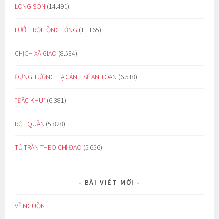
LÒNG SON
(14.491)
LƯỚI TRỜI LỒNG LỘNG
(11.165)
CHỊCH XÃ GIAO
(8.534)
ĐỪNG TƯỞNG HẠ CÁNH SẼ AN TOÀN
(6.518)
“ĐẶC KHU”
(6.381)
RỚT QUẦN
(5.828)
TỪ TRẦN THEO CHỈ ĐẠO
(5.656)
BÀI VIẾT MỚI
VỀ NGUỒN