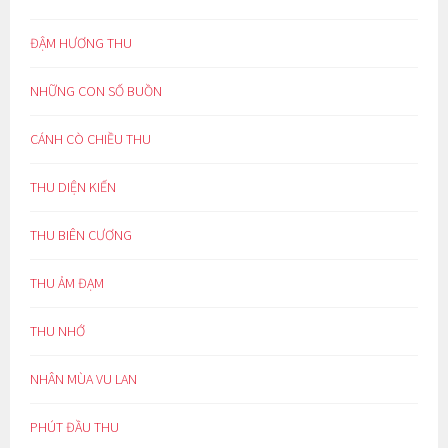
ĐẬM HƯƠNG THU
NHỮNG CON SỐ BUỒN
CÁNH CÒ CHIỀU THU
THU DIỆN KIẾN
THU BIÊN CƯƠNG
THU ẢM ĐẠM
THU NHỚ
NHÂN MÙA VU LAN
PHÚT ĐẦU THU