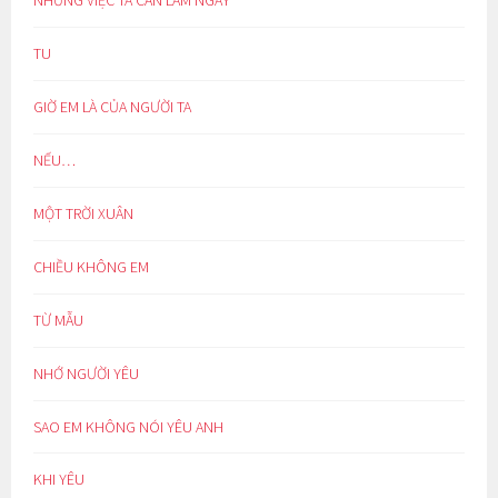
TU
GIỜ EM LÀ CỦA NGƯỜI TA
NẾU…
MỘT TRỜI XUÂN
CHIỀU KHÔNG EM
TỪ MẪU
NHỚ NGƯỜI YÊU
SAO EM KHÔNG NÓI YÊU ANH
KHI YÊU