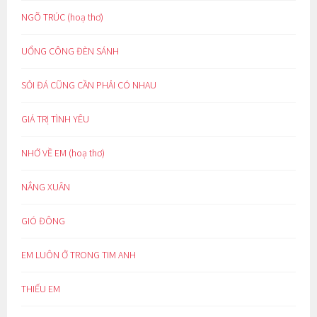
NGÕ TRÚC (hoạ thơ)
UỔNG CÔNG ĐÈN SÁNH
SỎI ĐÁ CŨNG CẦN PHẢI CÓ NHAU
GIÁ TRỊ TÌNH YÊU
NHỚ VỀ EM (hoạ thơ)
NẮNG XUÂN
GIÓ ĐÔNG
EM LUÔN Ở TRONG TIM ANH
THIẾU EM