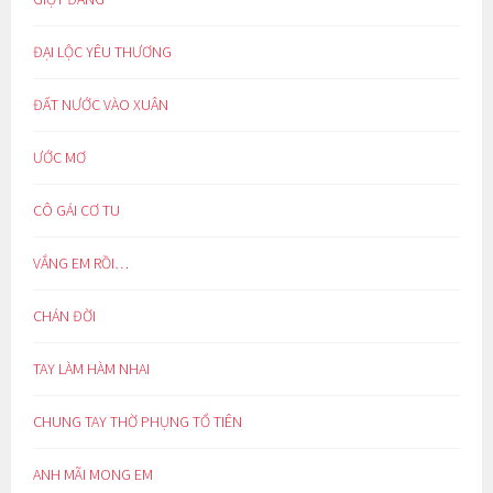
ĐẠI LỘC YÊU THƯƠNG
ĐẤT NƯỚC VÀO XUÂN
ƯỚC MƠ
CÔ GÁI CƠ TU
VẮNG EM RỒI…
CHÁN ĐỜI
TAY LÀM HÀM NHAI
CHUNG TAY THỜ PHỤNG TỔ TIÊN
ANH MÃI MONG EM