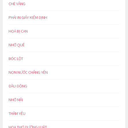
CHÈ VẰNG
PHẢI IN GIẤY KIỂM ĐỊNH
HOÁ BỊ CAN
NHỚ QUÊ
BÓC LỘT
NON NƯỚC CHẲNG YÊN
ĐẦU ĐÔNG
NHỚ MÃI
THẦM YÊU
HOẠ THƠ ĐƯỜNG LUẬT