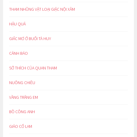
THAM NHŨNG VẶT LOẠI GIẶC NỘI XÂM
HẬU QUẢ
GIẤC MƠ Ở BUỔI TÀ HUY
CẢNH BÁO
SỞ THÍCH CỦA QUAN THAM
NUÔNG CHIỀU
VẦNG TRĂNG EM
BỒ CÔNG ANH
GIẢO CỔ LAM