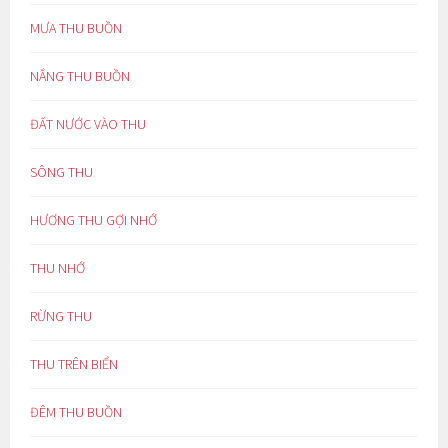
MƯA THU BUỒN
NẮNG THU BUỒN
ĐẤT NƯỚC VÀO THU
SÔNG THU
HƯƠNG THU GỢI NHỚ
THU NHỚ
RỪNG THU
THU TRÊN BIỂN
ĐÊM THU BUỒN