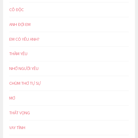
CÔ ĐỘC
ANH ĐỢI EM
EM CÓ YÊU ANH?
THẦM YÊU
NHỚ NGƯỜI YÊU
CHÙM THƠ TỰ SỰ
MƠ
THẤT VỌNG
VAY TÌNH