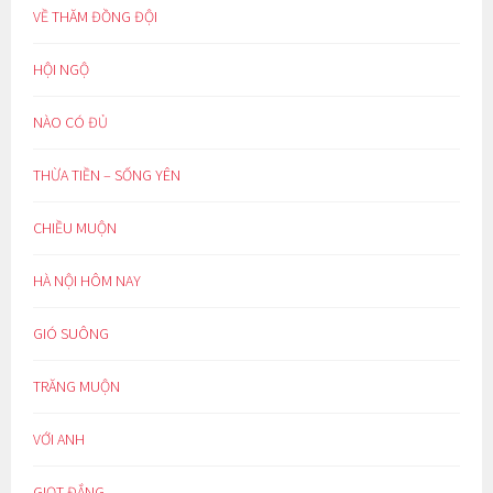
VỀ THĂM ĐỒNG ĐỘI
HỘI NGỘ
NÀO CÓ ĐỦ
THỪA TIỀN – SỐNG YÊN
CHIỀU MUỘN
HÀ NỘI HÔM NAY
GIÓ SUÔNG
TRĂNG MUỘN
VỚI ANH
GIỌT ĐẮNG