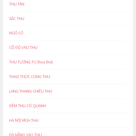
THU TÀN
SẮC THU
NGÓ LƠ
CỔ ĐỘ VÀO THU
THU TƯƠNG TƯ (hoạ thơ)
THAO THỨC CÙNG THU
LANG THANG CHIỀU THU
ĐÊM THU CÔ QUẠNH
HÀ NỘI MÙA THU
ĐÀ NẴNG VÀO THU