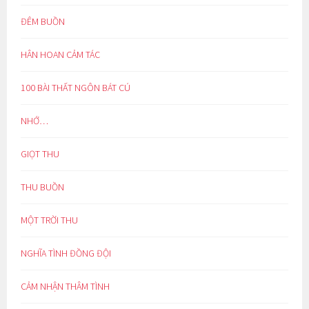
ĐÊM BUỒN
HÂN HOAN CẢM TÁC
100 BÀI THẤT NGÔN BÁT CÚ
NHỚ…
GIỌT THU
THU BUỒN
MỘT TRỜI THU
NGHĨA TÌNH ĐỒNG ĐỘI
CẢM NHẬN THÂM TÌNH