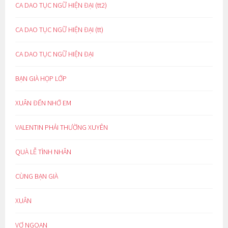
CA DAO TỤC NGỮ HIỆN ĐẠI (tt2)
CA DAO TỤC NGỮ HIỆN ĐẠI (tt)
CA DAO TỤC NGỮ HIỆN ĐẠI
BẠN GIÀ HỌP LỚP
XUÂN ĐẾN NHỚ EM
VALENTIN PHẢI THƯỜNG XUYÊN
QUÀ LỄ TÌNH NHÂN
CÙNG BẠN GIÀ
XUÂN
VỢ NGOAN