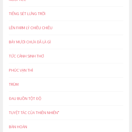
TIẾNG SÉT LƯNG TRỜI
LÊN FARM LÝ CHIỀU CHIỀU
BẢY MƯƠI CHƯA ĐÃ LÀ GÌ
TỨC CẢNH SINH THƠ
PHÚC VẠN THÌ
TRÙM
ĐAU BUỒN TỘT ĐỘ
TUYỆT TÁC CỦA THIÊN NHIÊN*
BÀN HOÀN