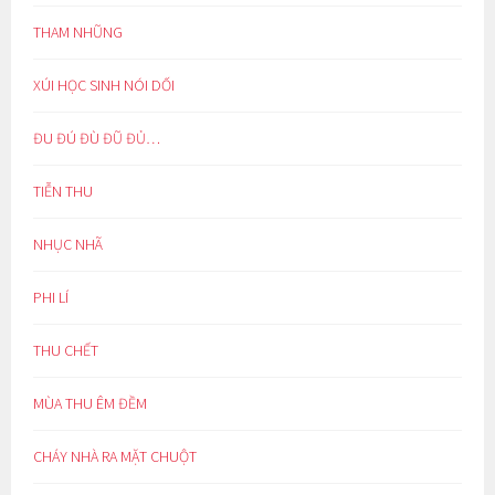
THAM NHŨNG
XÚI HỌC SINH NÓI DỐI
ĐU ĐÚ ĐÙ ĐŨ ĐỦ…
TIỄN THU
NHỤC NHÃ
PHI LÍ
THU CHẾT
MÙA THU ÊM ĐỀM
CHÁY NHÀ RA MẶT CHUỘT