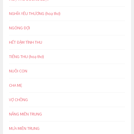
NGHĨA YÊU THƯƠNG (hoạ thơ)
NGÓNG ĐỢI
HẾT ĐẬM TÌNH THU
TIẾNG THU (hoạ thơ)
NUÔI CON
CHA MẸ
VỢ CHỒNG
NẮNG MIỀN TRUNG
MƯA MIỀN TRUNG