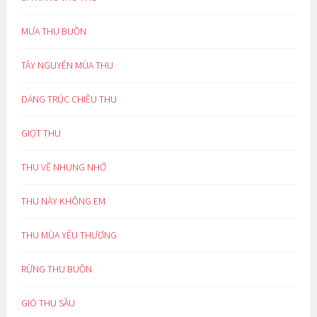
MƯA THU BUỒN
TÂY NGUYÊN MÙA THU
DÁNG TRÚC CHIỀU THU
GIỌT THU
THU VỀ NHUNG NHỚ
THU NÀY KHÔNG EM
THU MÙA YÊU THƯƠNG
RỪNG THU BUỒN
GIÓ THU SẦU