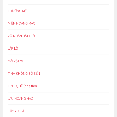
THƯƠNG MẸ
MIỀN HOANG MẠC
VÔ NHÂN BẤT HIẾU
LẬP LỜ
MÃI VẬT VỜ
TÌNH KHÔNG BỜ BẾN
TÌNH QUÊ (hoạ thơ)
LẦU HOÀNG HẠC
HÃY YÊU VÌ