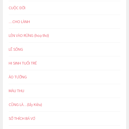
CUỘC ĐỜI
…CHO LÀNH
LẺN VÀO RỪNG (hoạ thơ)
LẼ SỐNG
HI SINH TUỔI TRẺ
ẢO TƯỞNG
MÀU THU
CŨNG LÀ…(lẩy Kiều)
SỞ THÍCH BÁ VƠ