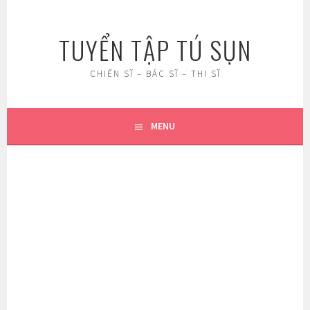
Skip
to
TUYỂN TẬP TÚ SỤN
content
CHIẾN SĨ – BÁC SĨ – THI SĨ
MENU