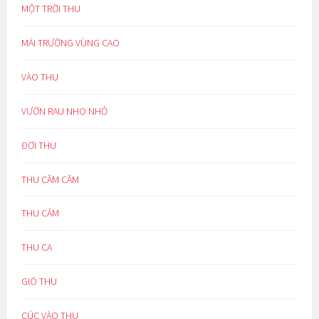
MỘT TRỜI THU
MÁI TRƯỜNG VÙNG CAO
VÀO THU
VƯỜN RAU NHO NHỎ
ĐỢI THU
THU CĂM CĂM
THU CẢM
THU CA
GIÓ THU
CÚC VÀO THU