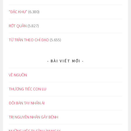
“ĐẶC KHU”
(6.380)
RỚT QUẦN
(5.827)
TỪ TRẦN THEO CHỈ ĐẠO
(5.655)
BÀI VIẾT MỚI
VỀ NGUỒN
THƯƠNG TIẾC CON LU
ĐÔI BÀN TAY NHÂN ÁI
TRỊ NGUYÊN NHÂN GÂY BỆNH
NHỮNG VIỆC TA CẦN LÀM NGAY