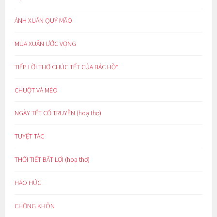
ÁNH XUÂN QUÝ MÃO
MÙA XUÂN ƯỚC VỌNG
TIẾP LỜI THƠ CHÚC TẾT CỦA BÁC HỒ*
CHUỘT VÀ MÈO
NGÀY TẾT CỔ TRUYỀN (hoạ thơ)
TUYỆT TÁC
THỜI TIẾT BẤT LỢI (hoạ thơ)
HÁO HỨC
CHỒNG KHÔN