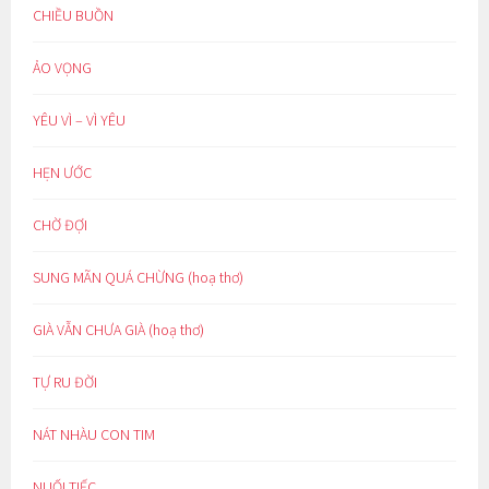
CHIỀU BUỒN
ẢO VỌNG
YÊU VÌ – VÌ YÊU
HẸN ƯỚC
CHỜ ĐỢI
SUNG MÃN QUÁ CHỪNG (hoạ thơ)
GIÀ VẪN CHƯA GIÀ (hoạ thơ)
TỰ RU ĐỜI
NÁT NHÀU CON TIM
NUỐI TIẾC