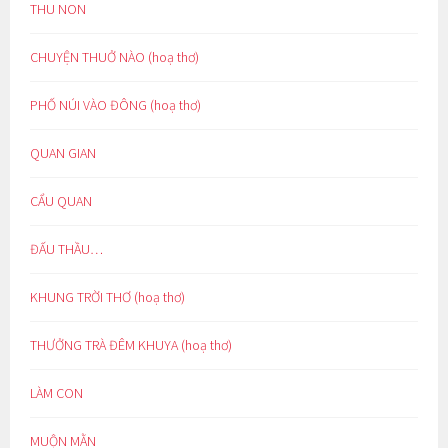
THU NON
CHUYỆN THUỞ NÀO (hoạ thơ)
PHỐ NÚI VÀO ĐÔNG (hoạ thơ)
QUAN GIAN
CẨU QUAN
ĐẤU THẦU…
KHUNG TRỜI THƠ (hoạ thơ)
THƯỞNG TRÀ ĐÊM KHUYA (hoạ thơ)
LÀM CON
MUỘN MẰN