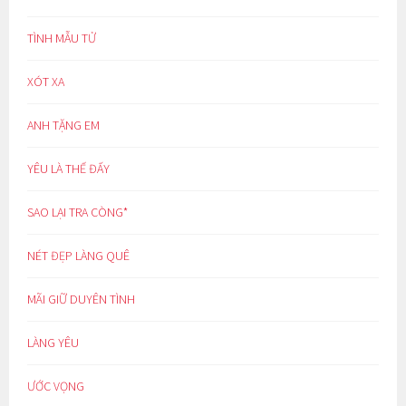
TÌNH MẪU TỬ
XÓT XA
ANH TẶNG EM
YÊU LÀ THẾ ĐẤY
SAO LẠI TRA CÒNG*
NÉT ĐẸP LÀNG QUÊ
MÃI GIỮ DUYÊN TÌNH
LÀNG YÊU
ƯỚC VỌNG