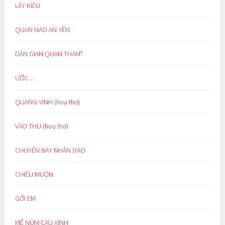
LẨY KIỀU
QUAN NÀO AN YÊN
DÂN GIAN QUAN THAM*
ƯỚC…
QUANG VINH (hoạ thơ)
VÀO THU (hoạ thơ)
CHUYẾN BAY NHÂN ĐẠO
CHIỀU MUỘN
GỞI EM
MÊ NÚM CAU XINH