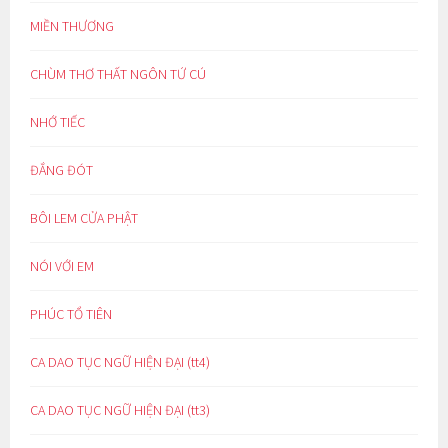
MIỀN THƯƠNG
CHÙM THƠ THẤT NGÔN TỨ CÚ
NHỚ TIẾC
ĐẮNG ĐÓT
BÔI LEM CỬA PHẬT
NÓI VỚI EM
PHÚC TỔ TIÊN
CA DAO TỤC NGỮ HIỆN ĐẠI (tt4)
CA DAO TỤC NGỮ HIỆN ĐẠI (tt3)