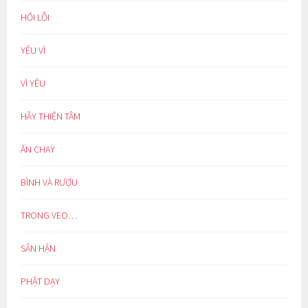
HỐI LỖI
YÊU VÌ
VÌ YÊU
HÃY THIỆN TÂM
ĂN CHAY
BÌNH VÀ RƯỢU
TRONG VEO…
SÂN HẬN
PHẬT DẠY