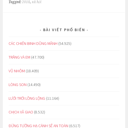
Tagged:
2018
,
xã hội
BÀI VIẾT PHỔ BIẾN
CÁC CHIẾN BINH DŨNG MÃNH
(54.925)
TRĂNG VÀ EM
(47.700)
VŨ NHÔM
(18.409)
LÒNG SON
(14.490)
LƯỚI TRỜI LỒNG LỘNG
(11.164)
CHỊCH XÃ GIAO
(8.532)
ĐỪNG TƯỞNG HẠ CÁNH SẼ AN TOÀN
(6.517)