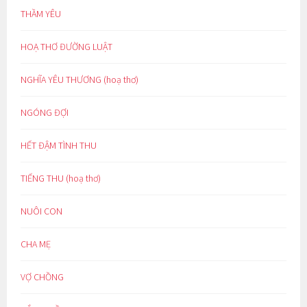
THẦM YÊU
HOẠ THƠ ĐƯỜNG LUẬT
NGHĨA YÊU THƯƠNG (hoạ thơ)
NGÓNG ĐỢI
HẾT ĐẬM TÌNH THU
TIẾNG THU (hoạ thơ)
NUÔI CON
CHA MẸ
VỢ CHỒNG