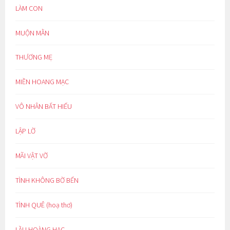
LÀM CON
MUỘN MẰN
THƯƠNG MẸ
MIỀN HOANG MẠC
VÔ NHÂN BẤT HIẾU
LẬP LỜ
MÃI VẬT VỜ
TÌNH KHÔNG BỜ BẾN
TÌNH QUÊ (hoạ thơ)
LẦU HOÀNG HẠC