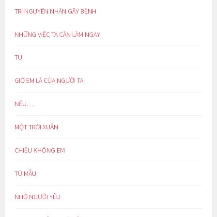
TRỊ NGUYÊN NHÂN GÂY BỆNH
NHỮNG VIỆC TA CẦN LÀM NGAY
TU
GIỜ EM LÀ CỦA NGƯỜI TA
NẾU…
MỘT TRỜI XUÂN
CHIỀU KHÔNG EM
TỪ MẪU
NHỚ NGƯỜI YÊU