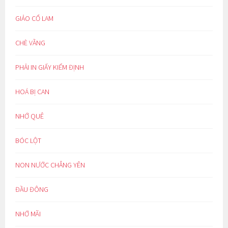
GIẢO CỔ LAM
CHÈ VẰNG
PHẢI IN GIẤY KIỂM ĐỊNH
HOÁ BỊ CAN
NHỚ QUÊ
BÓC LỘT
NON NƯỚC CHẲNG YÊN
ĐẦU ĐÔNG
NHỚ MÃI