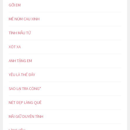
GỞI EM
MÊ NÚM CAU XINH
TÌNH MẪU TỬ
XÓT XA
ANH TẶNG EM
YÊU LÀ THẾ ĐẤY
SAO LẠI TRA CÒNG*
NÉT ĐẸP LÀNG QUÊ
MÃI GIỮ DUYÊN TÌNH