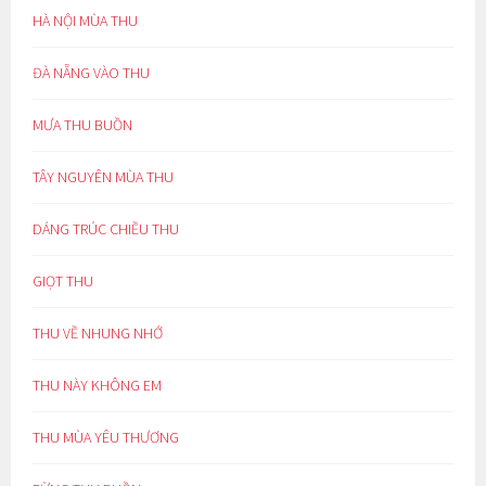
HÀ NỘI MÙA THU
ĐÀ NẴNG VÀO THU
MƯA THU BUỒN
TÂY NGUYÊN MÙA THU
DÁNG TRÚC CHIỀU THU
GIỌT THU
THU VỀ NHUNG NHỚ
THU NÀY KHÔNG EM
THU MÙA YÊU THƯƠNG