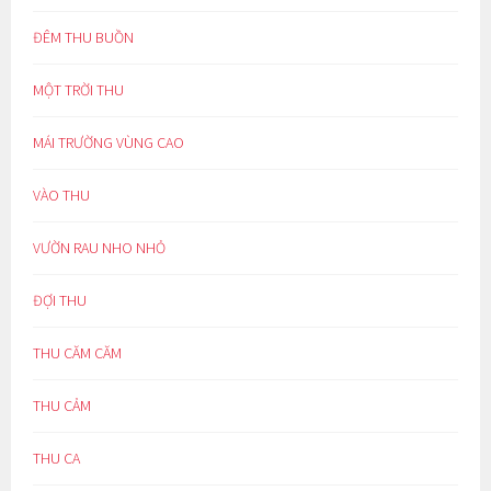
ĐÊM THU BUỒN
MỘT TRỜI THU
MÁI TRƯỜNG VÙNG CAO
VÀO THU
VƯỜN RAU NHO NHỎ
ĐỢI THU
THU CĂM CĂM
THU CẢM
THU CA