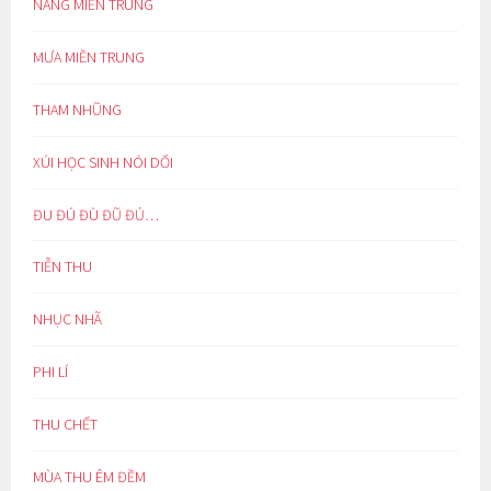
NẮNG MIỀN TRUNG
MƯA MIỀN TRUNG
THAM NHŨNG
XÚI HỌC SINH NÓI DỐI
ĐU ĐÚ ĐÙ ĐŨ ĐỦ…
TIỄN THU
NHỤC NHÃ
PHI LÍ
THU CHẾT
MÙA THU ÊM ĐỀM