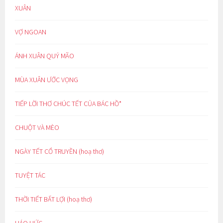
XUÂN
VỢ NGOAN
ÁNH XUÂN QUÝ MÃO
MÙA XUÂN ƯỚC VỌNG
TIẾP LỜI THƠ CHÚC TẾT CỦA BÁC HỒ*
CHUỘT VÀ MÈO
NGÀY TẾT CỔ TRUYỀN (hoạ thơ)
TUYỆT TÁC
THỜI TIẾT BẤT LỢI (hoạ thơ)