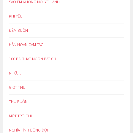
SAO EM KHÔNG NÓI YÊU ANH
KHI YÊU
ĐÊM BUỒN
HÂN HOAN CẢM TÁC
100 BÀI THẤT NGÔN BÁT CÚ
NHỚ…
GIỌT THU
THU BUỒN
MỘT TRỜI THU
NGHĨA TÌNH ĐỒNG ĐỘI