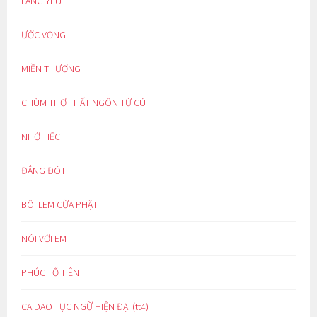
LÀNG YÊU
ƯỚC VỌNG
MIỀN THƯƠNG
CHÙM THƠ THẤT NGÔN TỨ CÚ
NHỚ TIẾC
ĐẮNG ĐÓT
BÔI LEM CỬA PHẬT
NÓI VỚI EM
PHÚC TỔ TIÊN
CA DAO TỤC NGỮ HIỆN ĐẠI (tt4)