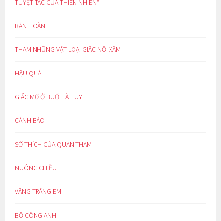
TUYỆT TÁC CỦA THIÊN NHIÊN*
BÀN HOÀN
THAM NHŨNG VẶT LOẠI GIẶC NỘI XÂM
HẬU QUẢ
GIẤC MƠ Ở BUỔI TÀ HUY
CẢNH BÁO
SỞ THÍCH CỦA QUAN THAM
NUÔNG CHIỀU
VẦNG TRĂNG EM
BỒ CÔNG ANH