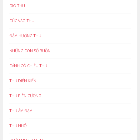
GIÓ THU
CÚC VÀO THU
ĐẬM HƯƠNG THU
NHỮNG CON SỐ BUỒN
CÁNH CÒ CHIỀU THU
THU DIỆN KIẾN
THU BIÊN CƯƠNG
THU ẢM ĐẠM
THU NHỚ