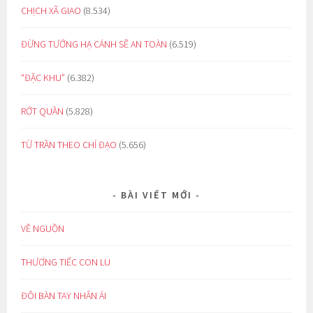
CHỊCH XÃ GIAO
(8.534)
ĐỪNG TƯỞNG HẠ CÁNH SẼ AN TOÀN
(6.519)
“ĐẶC KHU”
(6.382)
RỚT QUẦN
(5.828)
TỪ TRẦN THEO CHỈ ĐẠO
(5.656)
BÀI VIẾT MỚI
VỀ NGUỒN
THƯƠNG TIẾC CON LU
ĐÔI BÀN TAY NHÂN ÁI