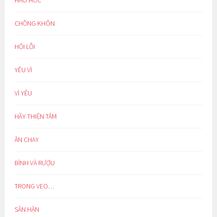
HÁO HỨC
CHỒNG KHÔN
HỐI LỖI
YÊU VÌ
VÌ YÊU
HÃY THIỆN TÂM
ĂN CHAY
BÌNH VÀ RƯỢU
TRONG VEO…
SÂN HẬN