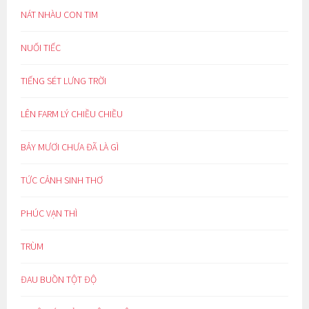
NÁT NHÀU CON TIM
NUỐI TIẾC
TIẾNG SÉT LƯNG TRỜI
LÊN FARM LÝ CHIỀU CHIỀU
BẢY MƯƠI CHƯA ĐÃ LÀ GÌ
TỨC CẢNH SINH THƠ
PHÚC VẠN THÌ
TRÙM
ĐAU BUỒN TỘT ĐỘ