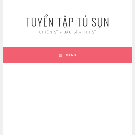
Skip
to
TUYỂN TẬP TÚ SỤN
content
CHIẾN SĨ – BÁC SĨ – THI SĨ
MENU