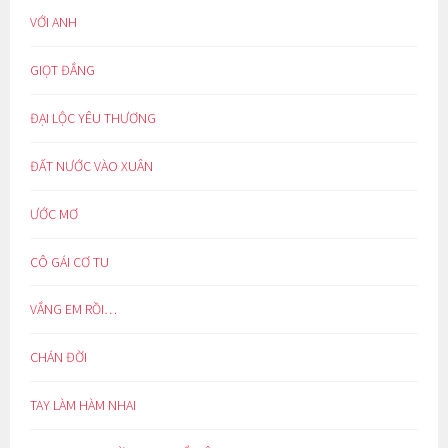
VỚI ANH
GIỌT ĐẮNG
ĐẠI LỘC YÊU THƯƠNG
ĐẤT NƯỚC VÀO XUÂN
ƯỚC MƠ
CÔ GÁI CƠ TU
VẮNG EM RỒI…
CHÁN ĐỜI
TAY LÀM HÀM NHAI