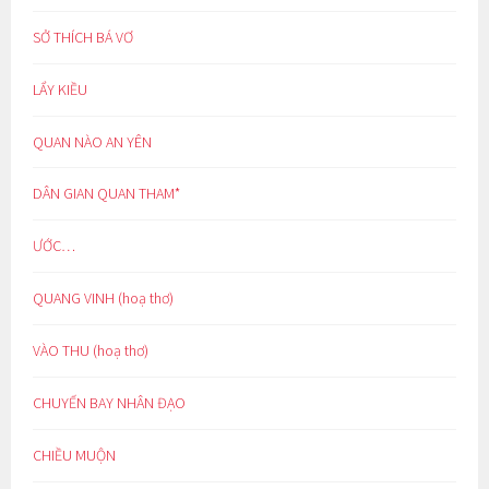
SỞ THÍCH BÁ VƠ
LẨY KIỀU
QUAN NÀO AN YÊN
DÂN GIAN QUAN THAM*
ƯỚC…
QUANG VINH (hoạ thơ)
VÀO THU (hoạ thơ)
CHUYẾN BAY NHÂN ĐẠO
CHIỀU MUỘN