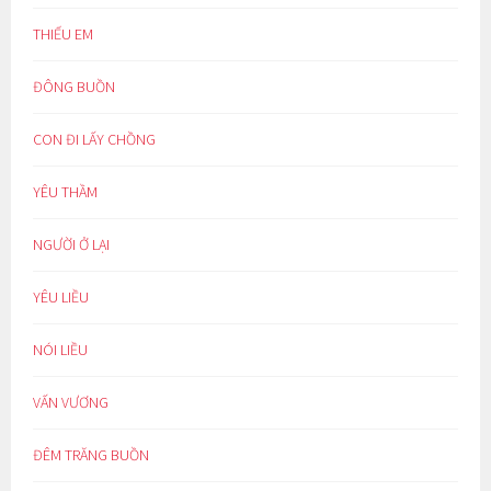
THIẾU EM
ĐÔNG BUỒN
CON ĐI LẤY CHỒNG
YÊU THẦM
NGƯỜI Ở LẠI
YÊU LIỀU
NÓI LIỀU
VẤN VƯƠNG
ĐÊM TRĂNG BUỒN