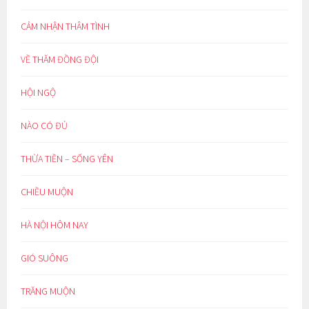
CẢM NHẬN THÂM TÌNH
VỀ THĂM ĐỒNG ĐỘI
HỘI NGỘ
NÀO CÓ ĐỦ
THỪA TIỀN – SỐNG YÊN
CHIỀU MUỘN
HÀ NỘI HÔM NAY
GIÓ SUÔNG
TRĂNG MUỘN