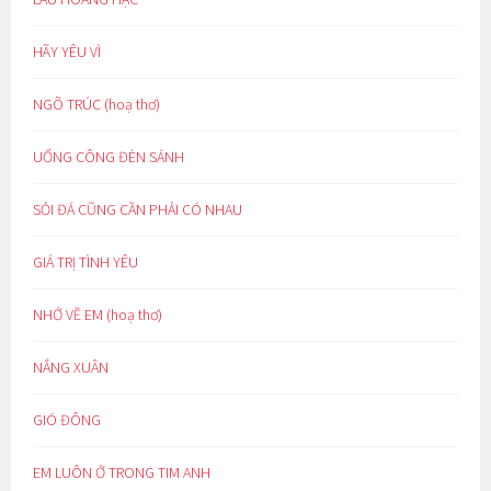
HÃY YÊU VÌ
NGÕ TRÚC (hoạ thơ)
UỔNG CÔNG ĐÈN SÁNH
SỎI ĐÁ CŨNG CẦN PHẢI CÓ NHAU
GIÁ TRỊ TÌNH YÊU
NHỚ VỀ EM (hoạ thơ)
NẮNG XUÂN
GIÓ ĐÔNG
EM LUÔN Ở TRONG TIM ANH