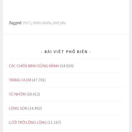
Tagged:
2017
,
thiên nhiên
,
tình yêu
BÀI VIẾT PHỔ BIẾN
CÁC CHIẾN BINH DŨNG MÃNH
(54.926)
TRĂNG VÀ EM
(47.701)
VŨ NHÔM
(18.412)
LÒNG SON
(14.492)
LƯỚI TRỜI LỒNG LỘNG
(11.167)