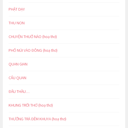
PHẬT DẠY
THU NON
CHUYỆN THUỞ NÀO (hoạ thơ)
PHỐ NÚI VÀO ĐÔNG (hoạ thơ)
QUAN GIAN
CẨU QUAN
ĐẤU THẦU…
KHUNG TRỜI THƠ (hoạ thơ)
THƯỞNG TRÀ ĐÊM KHUYA (hoạ thơ)