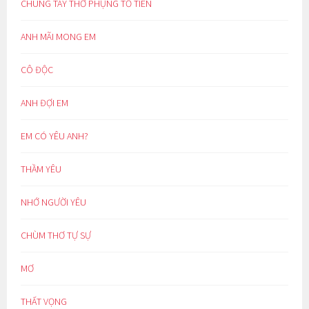
CHUNG TAY THỜ PHỤNG TỔ TIÊN
ANH MÃI MONG EM
CÔ ĐỘC
ANH ĐỢI EM
EM CÓ YÊU ANH?
THẦM YÊU
NHỚ NGƯỜI YÊU
CHÙM THƠ TỰ SỰ
MƠ
THẤT VỌNG