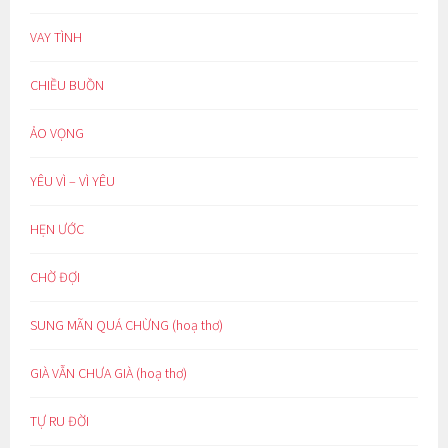
VAY TÌNH
CHIỀU BUỒN
ẢO VỌNG
YÊU VÌ – VÌ YÊU
HẸN ƯỚC
CHỜ ĐỢI
SUNG MÃN QUÁ CHỪNG (hoạ thơ)
GIÀ VẪN CHƯA GIÀ (hoạ thơ)
TỰ RU ĐỜI