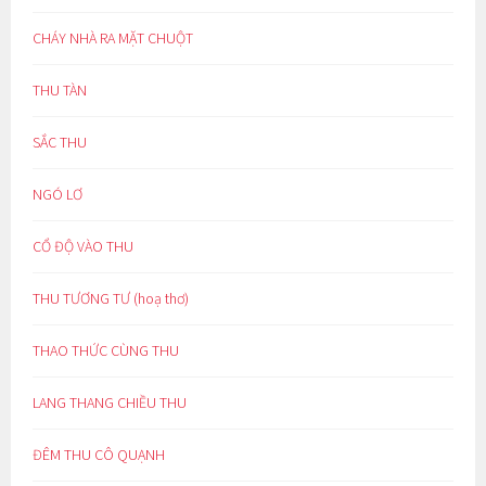
CHÁY NHÀ RA MẶT CHUỘT
THU TÀN
SẮC THU
NGÓ LƠ
CỔ ĐỘ VÀO THU
THU TƯƠNG TƯ (hoạ thơ)
THAO THỨC CÙNG THU
LANG THANG CHIỀU THU
ĐÊM THU CÔ QUẠNH