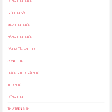
RỪNG THU BUỒN
GIÓ THU SẦU
MƯA THU BUỒN
NẮNG THU BUỒN
ĐẤT NƯỚC VÀO THU
SÔNG THU
HƯƠNG THU GỢI NHỚ
THU NHỚ
RỪNG THU
THU TRÊN BIỂN