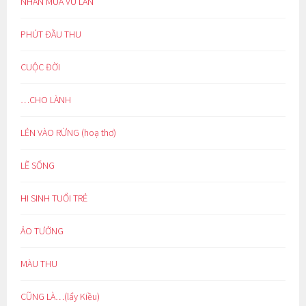
NHÂN MÙA VU LAN
PHÚT ĐẦU THU
CUỘC ĐỜI
…CHO LÀNH
LẺN VÀO RỪNG (hoạ thơ)
LẼ SỐNG
HI SINH TUỔI TRẺ
ẢO TƯỞNG
MÀU THU
CŨNG LÀ…(lẩy Kiều)