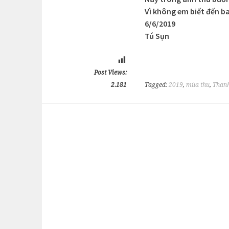
Vì không em biết đến b
6/6/2019
Tú Sụn
Post Views:
2.181
Tagged:
2019
,
mùa thu
,
Than