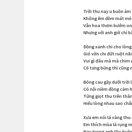
Trời thu nay u buồn ảm
Không êm đềm mát mẻ 
Vẫn hoa thơm bướm on
Nhưng với anh giờ chỉ 
Đồng xanh chi cho lòng
Gió vờn chi đứt ruột nã
Vui gì đâu mà mà chim 
Cố tưng bừng thì cũng
Bóng cau gầy dưới trời l
Có nỗi niềm đồng cảm 
Từng giọt thu trên thâ
Hiểu lòng nhau sao chẳ
Xưa em nói lá vàng thu
Em thích mùa lá rụng 
Nay trong anh thu buồ