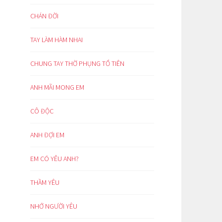
CHÁN ĐỜI
TAY LÀM HÀM NHAI
CHUNG TAY THỜ PHỤNG TỔ TIÊN
ANH MÃI MONG EM
CÔ ĐỘC
ANH ĐỢI EM
EM CÓ YÊU ANH?
THẦM YÊU
NHỚ NGƯỜI YÊU