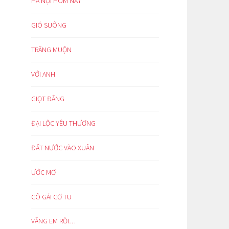
HÀ NỘI HÔM NAY
GIÓ SUÔNG
TRĂNG MUỘN
VỚI ANH
GIỌT ĐẮNG
ĐẠI LỘC YÊU THƯƠNG
ĐẤT NƯỚC VÀO XUÂN
ƯỚC MƠ
CÔ GÁI CƠ TU
VẮNG EM RỒI…