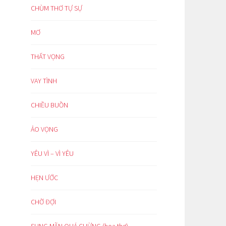
CHÙM THƠ TỰ SỰ
MƠ
THẤT VỌNG
VAY TÌNH
CHIỀU BUỒN
ẢO VỌNG
YÊU VÌ – VÌ YÊU
HẸN ƯỚC
CHỜ ĐỢI
SUNG MÃN QUÁ CHỪNG (hoạ thơ)