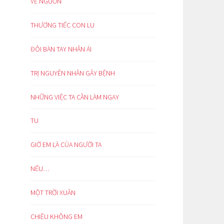
VỀ NGUỒN
THƯƠNG TIẾC CON LU
ĐÔI BÀN TAY NHÂN ÁI
TRỊ NGUYÊN NHÂN GÂY BỆNH
NHỮNG VIỆC TA CẦN LÀM NGAY
TU
GIỜ EM LÀ CỦA NGƯỜI TA
NẾU…
MỘT TRỜI XUÂN
CHIỀU KHÔNG EM