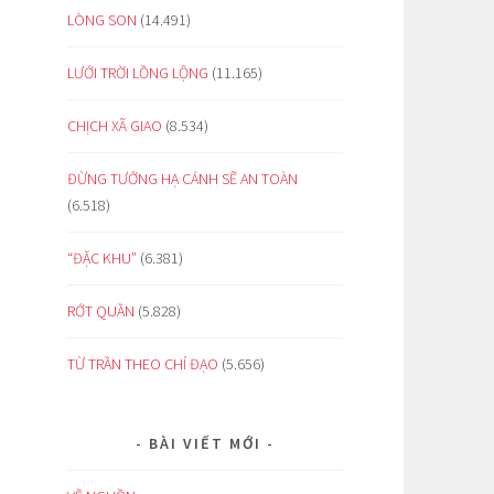
LÒNG SON
(14.491)
LƯỚI TRỜI LỒNG LỘNG
(11.165)
CHỊCH XÃ GIAO
(8.534)
ĐỪNG TƯỞNG HẠ CÁNH SẼ AN TOÀN
(6.518)
“ĐẶC KHU”
(6.381)
RỚT QUẦN
(5.828)
TỪ TRẦN THEO CHỈ ĐẠO
(5.656)
BÀI VIẾT MỚI