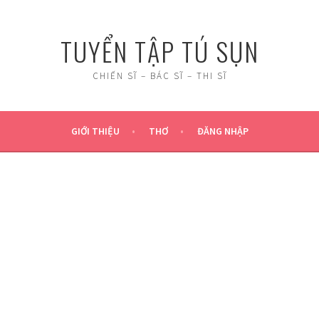
TUYỂN TẬP TÚ SỤN
CHIẾN SĨ – BÁC SĨ – THI SĨ
GIỚI THIỆU
THƠ
ĐĂNG NHẬP