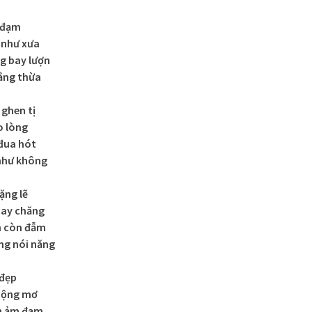
 đạm
như xưa
g bay lượn
bằng thừa
 ghen tị
o lòng
đua hót
 như không
ặng lẽ
hay chăng
n còn đẫm
ng nói năng
 đẹp
mộng mơ
n ảm đạm