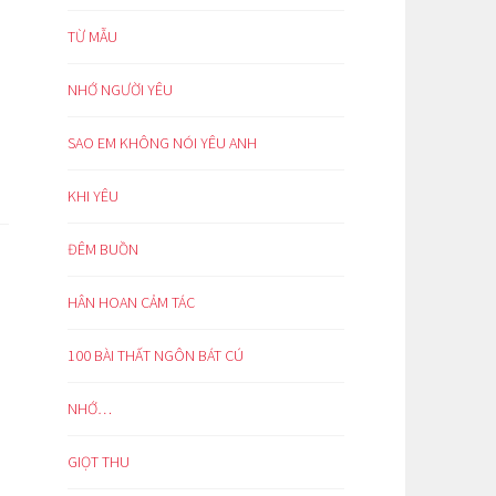
TỪ MẪU
NHỚ NGƯỜI YÊU
SAO EM KHÔNG NÓI YÊU ANH
KHI YÊU
ĐÊM BUỒN
HÂN HOAN CẢM TÁC
100 BÀI THẤT NGÔN BÁT CÚ
NHỚ…
GIỌT THU