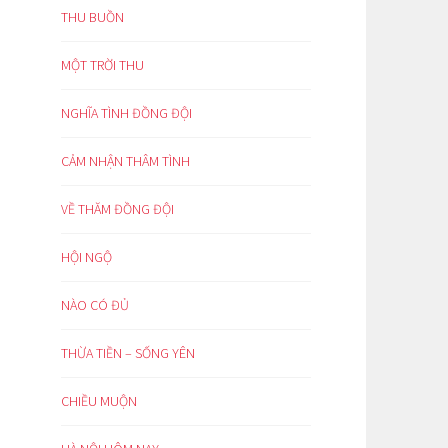
THU BUỒN
MỘT TRỜI THU
NGHĨA TÌNH ĐỒNG ĐỘI
CẢM NHẬN THÂM TÌNH
VỀ THĂM ĐỒNG ĐỘI
HỘI NGỘ
NÀO CÓ ĐỦ
THỪA TIỀN – SỐNG YÊN
CHIỀU MUỘN