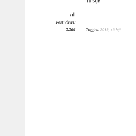
Tú Sụn
Post Views:
2.266
Tagged:
2019
,
xã hội