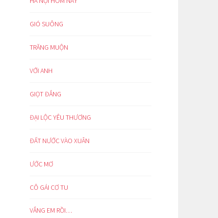
HÀ NỘI HÔM NAY
GIÓ SUÔNG
TRĂNG MUỘN
VỚI ANH
GIỌT ĐẮNG
ĐẠI LỘC YÊU THƯƠNG
ĐẤT NƯỚC VÀO XUÂN
ƯỚC MƠ
CÔ GÁI CƠ TU
VẮNG EM RỒI…