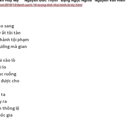
ao sang
ắt tồi tàn
thành tội phạm
ướng mà gian
i vào lò
i lo
ục ruỗng
ữ được cho
 ta
y ra
 thông lệ
uốc gia