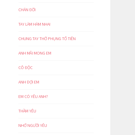
CHÁN ĐỜI
TAY LÀM HÀM NHAI
CHUNG TAY THỜ PHỤNG TỔ TIÊN
ANH MÃI MONG EM
CÔ ĐỘC
ANH ĐỢI EM
EM CÓ YÊU ANH?
THẦM YÊU
NHỚ NGƯỜI YÊU