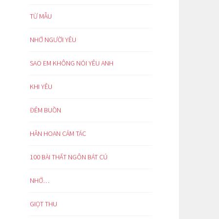
TỪ MẪU
NHỚ NGƯỜI YÊU
SAO EM KHÔNG NÓI YÊU ANH
KHI YÊU
ĐÊM BUỒN
HÂN HOAN CẢM TÁC
100 BÀI THẤT NGÔN BÁT CÚ
NHỚ…
GIỌT THU