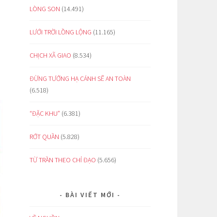
LÒNG SON
(14.491)
LƯỚI TRỜI LỒNG LỘNG
(11.165)
CHỊCH XÃ GIAO
(8.534)
ĐỪNG TƯỞNG HẠ CÁNH SẼ AN TOÀN
(6.518)
“ĐẶC KHU”
(6.381)
RỚT QUẦN
(5.828)
TỪ TRẦN THEO CHỈ ĐẠO
(5.656)
BÀI VIẾT MỚI