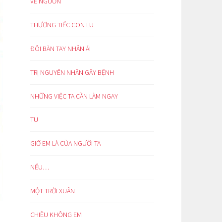
VỀ NGUỒN
THƯƠNG TIẾC CON LU
ĐÔI BÀN TAY NHÂN ÁI
TRỊ NGUYÊN NHÂN GÂY BỆNH
NHỮNG VIỆC TA CẦN LÀM NGAY
TU
GIỜ EM LÀ CỦA NGƯỜI TA
NẾU…
MỘT TRỜI XUÂN
CHIỀU KHÔNG EM