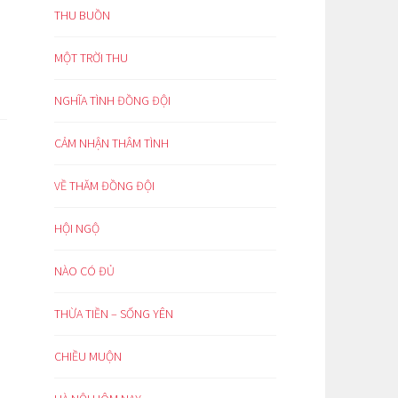
THU BUỒN
MỘT TRỜI THU
NGHĨA TÌNH ĐỒNG ĐỘI
CẢM NHẬN THÂM TÌNH
VỀ THĂM ĐỒNG ĐỘI
HỘI NGỘ
NÀO CÓ ĐỦ
THỪA TIỀN – SỐNG YÊN
CHIỀU MUỘN