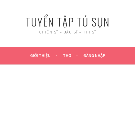
TUYỂN TẬP TÚ SỤN
CHIẾN SĨ – BÁC SĨ – THI SĨ
GIỚI THIỆU
THƠ
ĐĂNG NHẬP