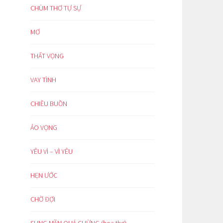
CHÙM THƠ TỰ SỰ
MƠ
THẤT VỌNG
VAY TÌNH
CHIỀU BUỒN
ẢO VỌNG
YÊU VÌ – VÌ YÊU
HẸN ƯỚC
CHỜ ĐỢI
SUNG MÃN QUÁ CHỪNG (hoạ thơ)