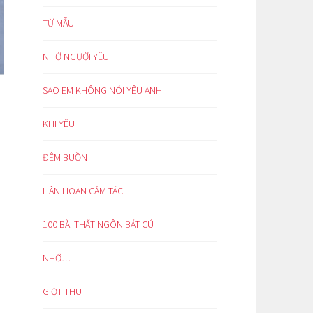
TỪ MẪU
NHỚ NGƯỜI YÊU
SAO EM KHÔNG NÓI YÊU ANH
KHI YÊU
ĐÊM BUỒN
HÂN HOAN CẢM TÁC
100 BÀI THẤT NGÔN BÁT CÚ
NHỚ…
GIỌT THU