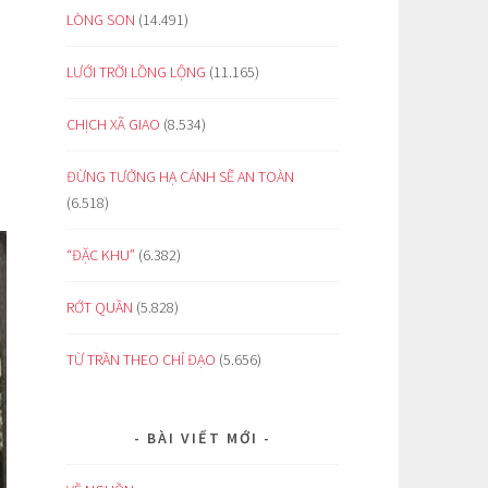
LÒNG SON
(14.491)
LƯỚI TRỜI LỒNG LỘNG
(11.165)
CHỊCH XÃ GIAO
(8.534)
ĐỪNG TƯỞNG HẠ CÁNH SẼ AN TOÀN
(6.518)
“ĐẶC KHU”
(6.382)
RỚT QUẦN
(5.828)
TỪ TRẦN THEO CHỈ ĐẠO
(5.656)
BÀI VIẾT MỚI