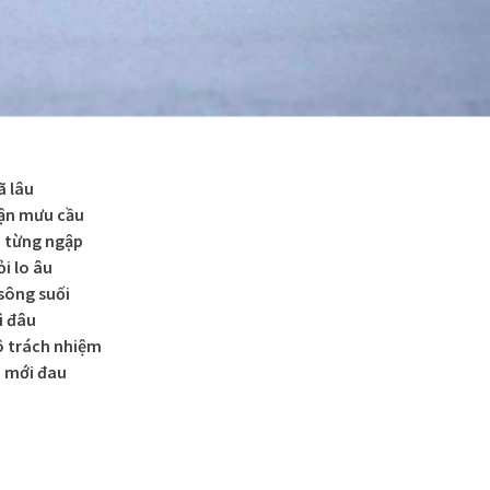
ã lâu
uận mưu cầu
a từng ngập
i lo âu
sông suối
ì đâu
ô trách nhiệm
p mới đau