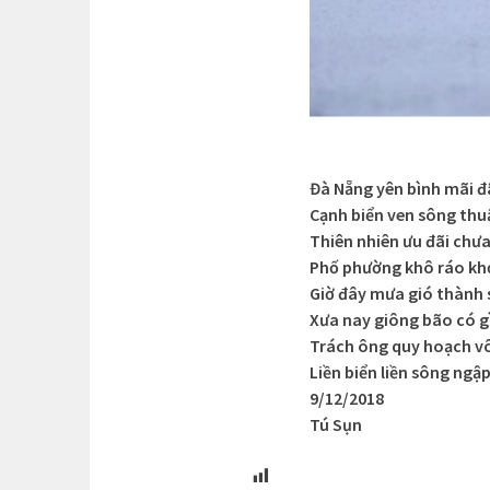
Đà Nẵng yên bình mãi đ
Cạnh biển ven sông th
Thiên nhiên ưu đãi chư
Phố phường khô ráo khỏ
Giờ đây mưa gió thành 
Xưa nay giông bão có g
Trách ông quy hoạch v
Liền biển liền sông ngậ
9/12/2018
Tú Sụn