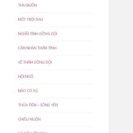
THU BUỒN
MỘT TRỜI THU
NGHĨA TÌNH ĐỒNG ĐỘI
CẢM NHẬN THÂM TÌNH
VỀ THĂM ĐỒNG ĐỘI
HỘI NGỘ
NÀO CÓ ĐỦ
THỪA TIỀN – SỐNG YÊN
CHIỀU MUỘN