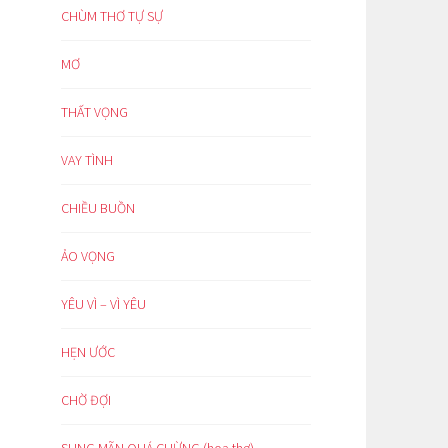
CHÙM THƠ TỰ SỰ
MƠ
THẤT VỌNG
VAY TÌNH
CHIỀU BUỒN
ẢO VỌNG
YÊU VÌ – VÌ YÊU
HẸN ƯỚC
CHỜ ĐỢI
SUNG MÃN QUÁ CHỪNG (hoạ thơ)