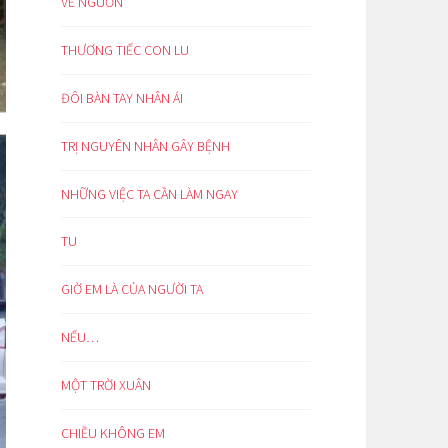
VỀ NGUỒN
THƯƠNG TIẾC CON LU
ĐÔI BÀN TAY NHÂN ÁI
TRỊ NGUYÊN NHÂN GÂY BỆNH
NHỮNG VIỆC TA CẦN LÀM NGAY
TU
GIỜ EM LÀ CỦA NGƯỜI TA
NẾU…
MỘT TRỜI XUÂN
CHIỀU KHÔNG EM