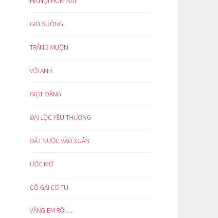
HÀ NỘI HÔM NAY
GIÓ SUÔNG
TRĂNG MUỘN
VỚI ANH
GIỌT ĐẮNG
ĐẠI LỘC YÊU THƯƠNG
ĐẤT NƯỚC VÀO XUÂN
ƯỚC MƠ
CÔ GÁI CƠ TU
VẮNG EM RỒI…