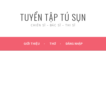
TUYỂN TẬP TÚ SỤN
CHIẾN SĨ – BÁC SĨ – THI SĨ
GIỚI THIỆU
THƠ
ĐĂNG NHẬP