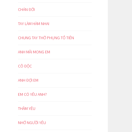
CHÁN ĐỜI
TAY LÀM HÀM NHAI
CHUNG TAY THỜ PHỤNG TỔ TIÊN
ANH MÃI MONG EM
CÔ ĐỘC
ANH ĐỢI EM
EM CÓ YÊU ANH?
THẦM YÊU
NHỚ NGƯỜI YÊU