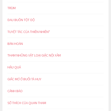
TRÙM
ĐAU BUỒN TỘT ĐỘ
TUYỆT TÁC CỦA THIÊN NHIÊN*
BÀN HOÀN
THAM NHŨNG VẶT LOẠI GIẶC NỘI XÂM
HẬU QUẢ
GIẤC MƠ Ở BUỔI TÀ HUY
CẢNH BÁO
SỞ THÍCH CỦA QUAN THAM