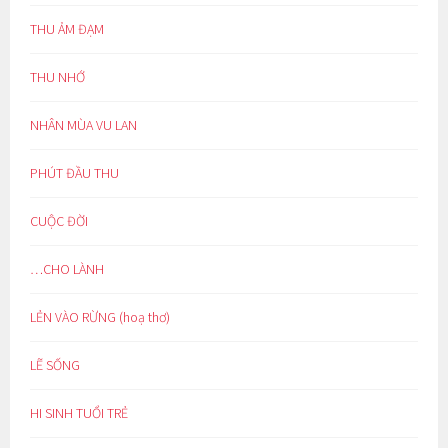
THU ẢM ĐẠM
THU NHỚ
NHÂN MÙA VU LAN
PHÚT ĐẦU THU
CUỘC ĐỜI
…CHO LÀNH
LẺN VÀO RỪNG (hoạ thơ)
LẼ SỐNG
HI SINH TUỔI TRẺ