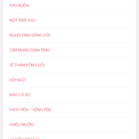
THU BUỒN
MỘT TRỜI THU
NGHĨA TÌNH ĐỒNG ĐỘI
CẢM NHẬN THÂM TÌNH
VỀ THĂM ĐỒNG ĐỘI
HỘI NGỘ
NÀO CÓ ĐỦ
THỪA TIỀN – SỐNG YÊN
CHIỀU MUỘN