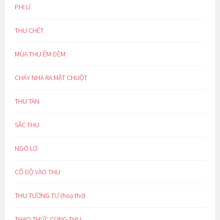
PHI LÍ
THU CHẾT
MÙA THU ÊM ĐỀM
CHÁY NHÀ RA MẶT CHUỘT
THU TÀN
SẮC THU
NGÓ LƠ
CỔ ĐỘ VÀO THU
THU TƯƠNG TƯ (hoạ thơ)
THAO THỨC CÙNG THU