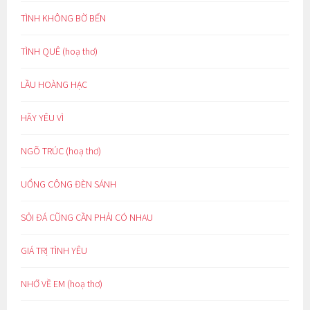
TÌNH KHÔNG BỜ BẾN
TÌNH QUÊ (hoạ thơ)
LẦU HOÀNG HẠC
HÃY YÊU VÌ
NGÕ TRÚC (hoạ thơ)
UỔNG CÔNG ĐÈN SÁNH
SỎI ĐÁ CŨNG CẦN PHẢI CÓ NHAU
GIÁ TRỊ TÌNH YÊU
NHỚ VỀ EM (hoạ thơ)