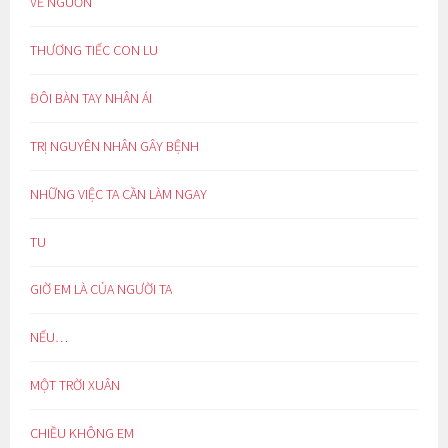
VỀ NGUỒN
THƯƠNG TIẾC CON LU
ĐÔI BÀN TAY NHÂN ÁI
TRỊ NGUYÊN NHÂN GÂY BỆNH
NHỮNG VIỆC TA CẦN LÀM NGAY
TU
GIỜ EM LÀ CỦA NGƯỜI TA
NẾU…
MỘT TRỜI XUÂN
CHIỀU KHÔNG EM