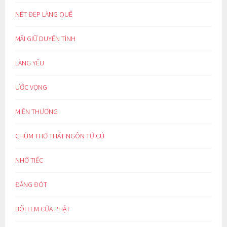
NÉT ĐẸP LÀNG QUÊ
MÃI GIỮ DUYÊN TÌNH
LÀNG YÊU
ƯỚC VỌNG
MIỀN THƯƠNG
CHÙM THƠ THẤT NGÔN TỨ CÚ
NHỚ TIẾC
ĐẮNG ĐÓT
BÔI LEM CỬA PHẬT