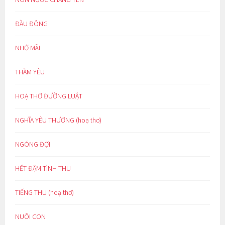
ĐẦU ĐÔNG
NHỚ MÃI
THẦM YÊU
HOẠ THƠ ĐƯỜNG LUẬT
NGHĨA YÊU THƯƠNG (hoạ thơ)
NGÓNG ĐỢI
HẾT ĐẬM TÌNH THU
TIẾNG THU (hoạ thơ)
NUÔI CON