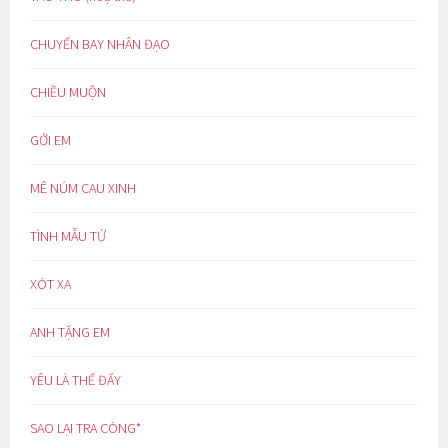
CHUYẾN BAY NHÂN ĐẠO
CHIỀU MUỘN
GỞI EM
MÊ NÚM CAU XINH
TÌNH MẪU TỬ
XÓT XA
ANH TẶNG EM
YÊU LÀ THẾ ĐẤY
SAO LẠI TRA CÒNG*