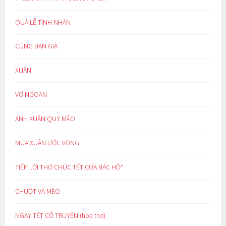
QUÀ LỄ TÌNH NHÂN
CÙNG BẠN GIÀ
XUÂN
VỢ NGOAN
ÁNH XUÂN QUÝ MÃO
MÙA XUÂN ƯỚC VỌNG
TIẾP LỜI THƠ CHÚC TẾT CỦA BÁC HỒ*
CHUỘT VÀ MÈO
NGÀY TẾT CỔ TRUYỀN (hoạ thơ)