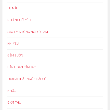
TỪ MẪU
NHỚ NGƯỜI YÊU
SAO EM KHÔNG NÓI YÊU ANH
KHI YÊU
ĐÊM BUỒN
HÂN HOAN CẢM TÁC
100 BÀI THẤT NGÔN BÁT CÚ
NHỚ…
GIỌT THU