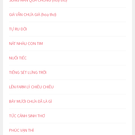
GIÀ VẪN CHƯA GIÀ (hoạ thơ)
TỰ RU ĐỜI
NÁT NHÀU CON TIM
NUỐI TIẾC
TIẾNG SÉT LƯNG TRỜI
LÊN FARM LÝ CHIỀU CHIỀU
BẢY MƯƠI CHƯA ĐÃ LÀ GÌ
TỨC CẢNH SINH THƠ
PHÚC VẠN THÌ