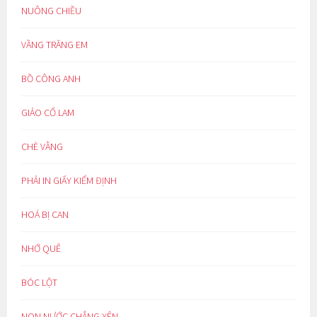
NUÔNG CHIỀU
VẦNG TRĂNG EM
BỒ CÔNG ANH
GIẢO CỔ LAM
CHÈ VẰNG
PHẢI IN GIẤY KIỂM ĐỊNH
HOÁ BỊ CAN
NHỚ QUÊ
BÓC LỘT
NON NƯỚC CHẲNG YÊN