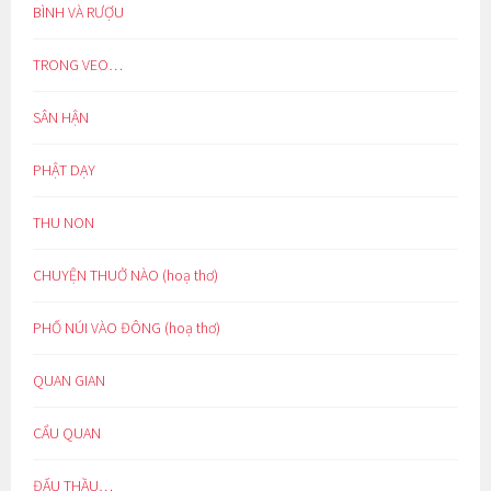
BÌNH VÀ RƯỢU
TRONG VEO…
SÂN HẬN
PHẬT DẠY
THU NON
CHUYỆN THUỞ NÀO (hoạ thơ)
PHỐ NÚI VÀO ĐÔNG (hoạ thơ)
QUAN GIAN
CẨU QUAN
ĐẤU THẦU…