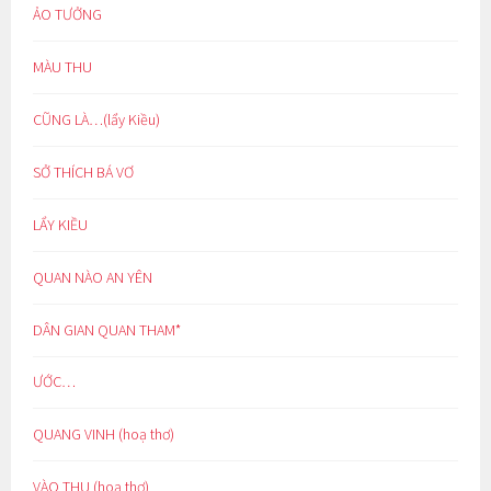
ẢO TƯỞNG
MÀU THU
CŨNG LÀ…(lẩy Kiều)
SỞ THÍCH BÁ VƠ
LẨY KIỀU
QUAN NÀO AN YÊN
DÂN GIAN QUAN THAM*
ƯỚC…
QUANG VINH (hoạ thơ)
VÀO THU (hoạ thơ)