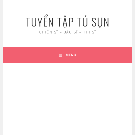
Skip
to
TUYỂN TẬP TÚ SỤN
content
CHIẾN SĨ – BÁC SĨ – THI SĨ
MENU