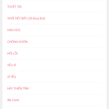
TUYỆT TÁC
THỜI TIẾT BẤT LỢI (hoạ thơ)
HÁO HỨC
CHỒNG KHÔN
HỐI LỖI
YÊU VÌ
VÌ YÊU
HÃY THIỆN TÂM
ĂN CHAY