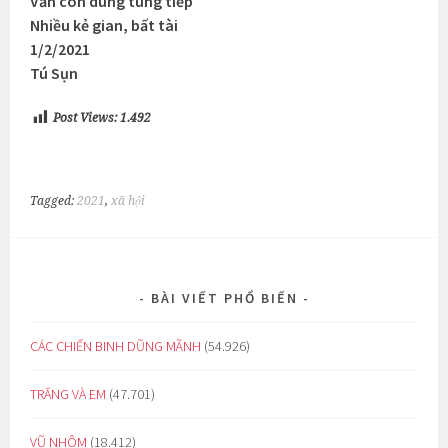
Vẫn còn dung túng tiếp
Nhiều kẻ gian, bất tài
1/2/2021
Tú Sụn
Post Views:
1.492
Tagged:
2021
,
xã hội
BÀI VIẾT PHỔ BIẾN
CÁC CHIẾN BINH DŨNG MÃNH
(54.926)
TRĂNG VÀ EM
(47.701)
VŨ NHÔM
(18.412)