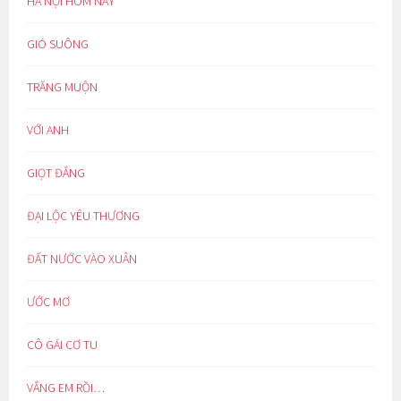
HÀ NỘI HÔM NAY
GIÓ SUÔNG
TRĂNG MUỘN
VỚI ANH
GIỌT ĐẮNG
ĐẠI LỘC YÊU THƯƠNG
ĐẤT NƯỚC VÀO XUÂN
ƯỚC MƠ
CÔ GÁI CƠ TU
VẮNG EM RỒI…