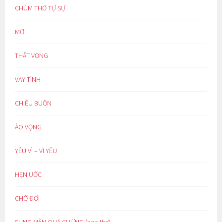
CHÙM THƠ TỰ SỰ
MƠ
THẤT VỌNG
VAY TÌNH
CHIỀU BUỒN
ẢO VỌNG
YÊU VÌ – VÌ YÊU
HẸN ƯỚC
CHỜ ĐỢI
SUNG MÃN QUÁ CHỪNG (hoạ thơ)