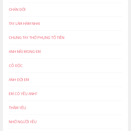
CHÁN ĐỜI
TAY LÀM HÀM NHAI
CHUNG TAY THỜ PHỤNG TỔ TIÊN
ANH MÃI MONG EM
CÔ ĐỘC
ANH ĐỢI EM
EM CÓ YÊU ANH?
THẦM YÊU
NHỚ NGƯỜI YÊU