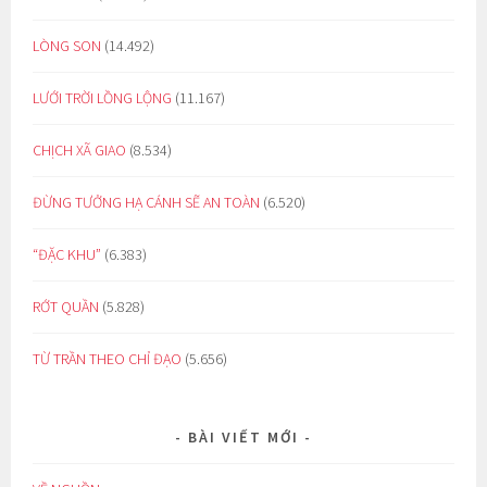
LÒNG SON
(14.492)
LƯỚI TRỜI LỒNG LỘNG
(11.167)
CHỊCH XÃ GIAO
(8.534)
ĐỪNG TƯỞNG HẠ CÁNH SẼ AN TOÀN
(6.520)
“ĐẶC KHU”
(6.383)
RỚT QUẦN
(5.828)
TỪ TRẦN THEO CHỈ ĐẠO
(5.656)
BÀI VIẾT MỚI