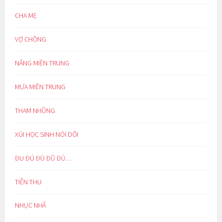
CHA MẸ
VỢ CHỒNG
NẮNG MIỀN TRUNG
MƯA MIỀN TRUNG
THAM NHŨNG
XÚI HỌC SINH NÓI DỐI
ĐU ĐÚ ĐÙ ĐŨ ĐỦ…
TIỄN THU
NHỤC NHÃ