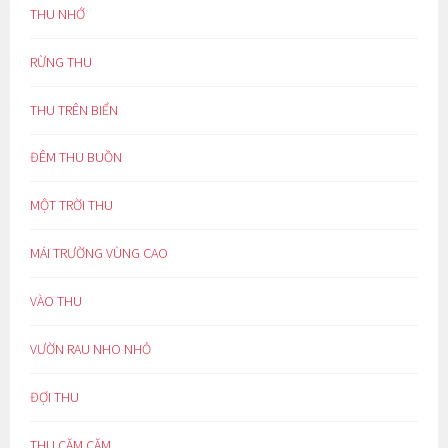
THU NHỚ
RỪNG THU
THU TRÊN BIỂN
ĐÊM THU BUỒN
MỘT TRỜI THU
MÁI TRƯỜNG VÙNG CAO
VÀO THU
VƯỜN RAU NHO NHỎ
ĐỢI THU
THU CĂM CĂM