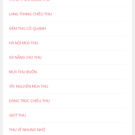
LANG THANG CHIỀU THU
ĐÊM THU CÔ QUẠNH
HÀ NỘI MÙA THU
ĐÀ NẴNG VÀO THU
MƯA THU BUỒN
TÂY NGUYÊN MÙA THU
DÁNG TRÚC CHIỀU THU
GIỌT THU
THU VỀ NHUNG NHỚ