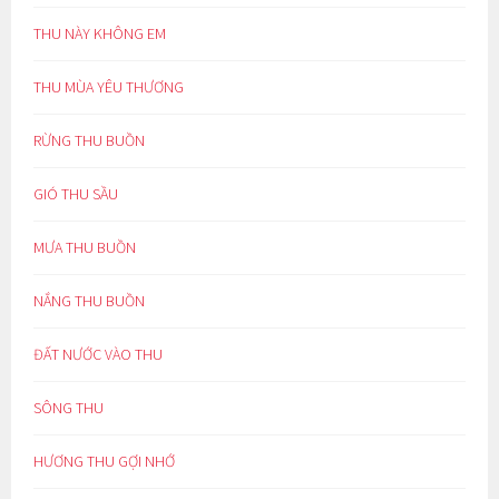
THU NÀY KHÔNG EM
THU MÙA YÊU THƯƠNG
RỪNG THU BUỒN
GIÓ THU SẦU
MƯA THU BUỒN
NẮNG THU BUỒN
ĐẤT NƯỚC VÀO THU
SÔNG THU
HƯƠNG THU GỢI NHỚ