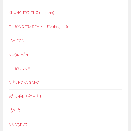
KHUNG TRỜI THƠ (hoạ thơ)
THƯỞNG TRÀ ĐÊM KHUYA (hoạ thơ)
LÀM CON
MUỘN MẰN
THƯƠNG MẸ
MIỀN HOANG MẠC
VÔ NHÂN BẤT HIẾU
LẬP LỜ
MÃI VẬT VỜ