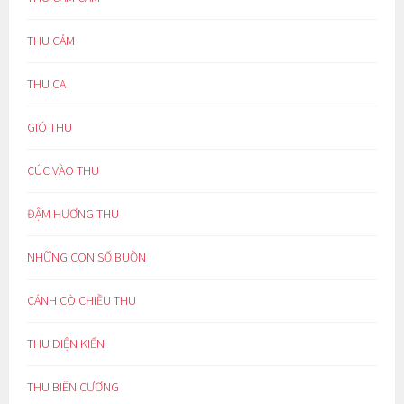
THU CẢM
THU CA
GIÓ THU
CÚC VÀO THU
ĐẬM HƯƠNG THU
NHỮNG CON SỐ BUỒN
CÁNH CÒ CHIỀU THU
THU DIỆN KIẾN
THU BIÊN CƯƠNG