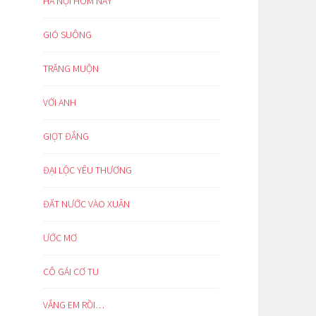
HÀ NỘI HÔM NAY
GIÓ SUÔNG
TRĂNG MUỘN
VỚI ANH
GIỌT ĐẮNG
ĐẠI LỘC YÊU THƯƠNG
ĐẤT NƯỚC VÀO XUÂN
ƯỚC MƠ
CÔ GÁI CƠ TU
VẮNG EM RỒI…