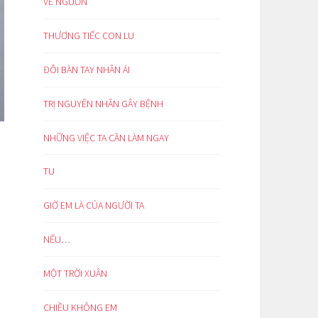
VỀ NGUỒN
THƯƠNG TIẾC CON LU
ĐÔI BÀN TAY NHÂN ÁI
TRỊ NGUYÊN NHÂN GÂY BỆNH
NHỮNG VIỆC TA CẦN LÀM NGAY
TU
GIỜ EM LÀ CỦA NGƯỜI TA
NẾU…
MỘT TRỜI XUÂN
CHIỀU KHÔNG EM