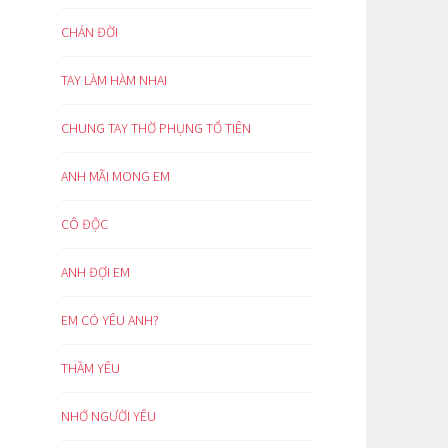
CHÁN ĐỜI
TAY LÀM HÀM NHAI
CHUNG TAY THỜ PHỤNG TỔ TIÊN
ANH MÃI MONG EM
CÔ ĐỘC
ANH ĐỢI EM
EM CÓ YÊU ANH?
THẦM YÊU
NHỚ NGƯỜI YÊU