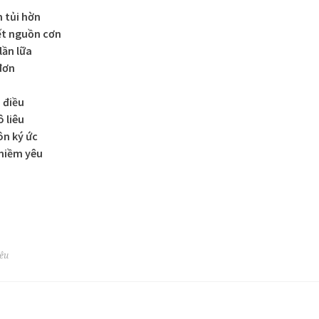
 tủi hờn
ết nguồn cơn
lần lữa
đơn
 điều
 liêu
n ký ức
niềm yêu
yêu