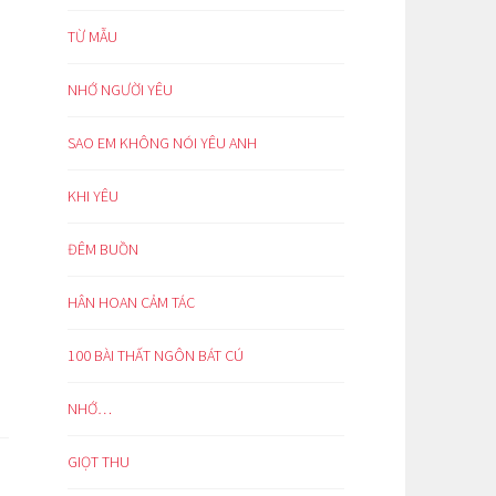
TỪ MẪU
NHỚ NGƯỜI YÊU
SAO EM KHÔNG NÓI YÊU ANH
KHI YÊU
ĐÊM BUỒN
HÂN HOAN CẢM TÁC
100 BÀI THẤT NGÔN BÁT CÚ
NHỚ…
GIỌT THU