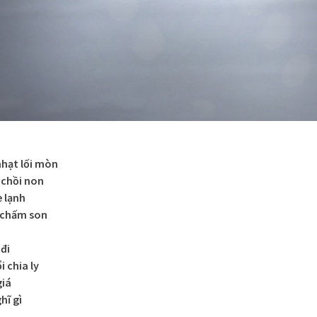
hạt lối mòn
 chồi non
e lạnh
 chấm son
 đi
 chia ly
giá
hĩ gì