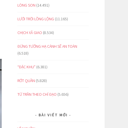
LÒNG SON
(14.491)
LƯỚI TRỜI LỒNG LỘNG
(11.165)
CHỊCH XÃ GIAO
(8.534)
ĐỪNG TƯỞNG HẠ CÁNH SẼ AN TOÀN
(6.518)
“ĐẶC KHU”
(6.381)
RỚT QUẦN
(5.828)
TỪ TRẦN THEO CHỈ ĐẠO
(5.656)
BÀI VIẾT MỚI