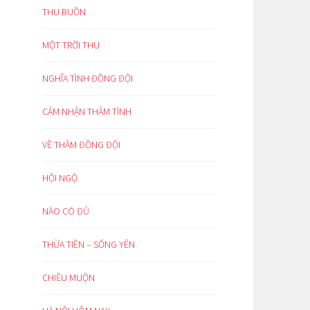
THU BUỒN
MỘT TRỜI THU
NGHĨA TÌNH ĐỒNG ĐỘI
CẢM NHẬN THÂM TÌNH
VỀ THĂM ĐỒNG ĐỘI
HỘI NGỘ
NÀO CÓ ĐỦ
THỪA TIỀN – SỐNG YÊN
CHIỀU MUỘN