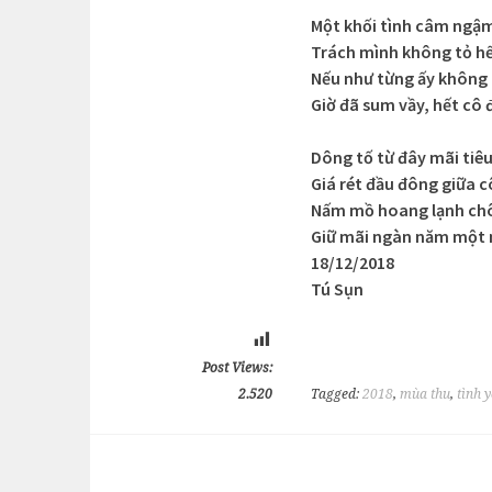
Một khối tình câm ngậm
Trách mình không tỏ h
Nếu như từng ấy không 
Giờ đã sum vầy, hết cô 
Dông tố từ đây mãi tiêu
Giá rét đầu đông giữa cô
Nấm mồ hoang lạnh chô
Giữ mãi ngàn năm một 
18/12/2018
Tú Sụn
Post Views:
2.520
Tagged:
2018
,
mùa thu
,
tình 