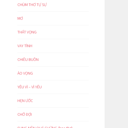
CHÙM THƠ TỰ SỰ
MƠ
THẤT VỌNG
VAY TÌNH
CHIỀU BUỒN
ẢO VỌNG
YÊU VÌ – VÌ YÊU
HẸN ƯỚC
CHỜ ĐỢI
SUNG MÃN QUÁ CHỪNG (hoạ thơ)