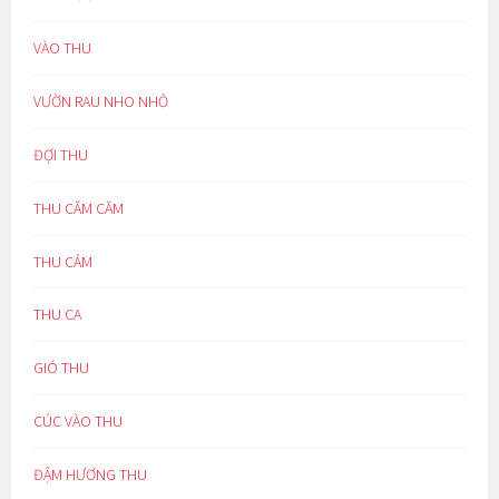
VÀO THU
VƯỜN RAU NHO NHỎ
ĐỢI THU
THU CĂM CĂM
THU CẢM
THU CA
GIÓ THU
CÚC VÀO THU
ĐẬM HƯƠNG THU