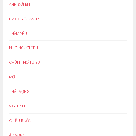
ANH ĐỢI EM
EM CÓ YÊU ANH?
THẦM YÊU
NHỚ NGƯỜI YÊU
CHÙM THƠ TỰ SỰ
MƠ
THẤT VỌNG
VAY TÌNH
CHIỀU BUỒN
ẢO VỌNG