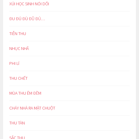
XÚI HỌC SINH NÓI DỐI
ĐU ĐÚ ĐÙ ĐŨ ĐỦ…
TIỄN THU
NHỤC NHÃ
PHI LÍ
THU CHẾT
MÙA THU ÊM ĐỀM
CHÁY NHÀ RA MẶT CHUỘT
THU TÀN
SẮC THU