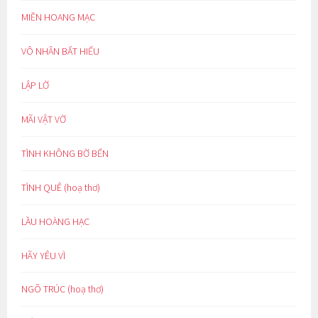
MIỀN HOANG MẠC
VÔ NHÂN BẤT HIẾU
LẬP LỜ
MÃI VẬT VỜ
TÌNH KHÔNG BỜ BẾN
TÌNH QUÊ (hoạ thơ)
LẦU HOÀNG HẠC
HÃY YÊU VÌ
NGÕ TRÚC (hoạ thơ)