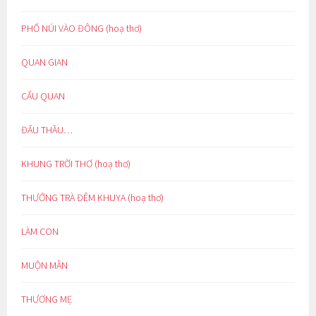
PHỐ NÚI VÀO ĐÔNG (hoạ thơ)
QUAN GIAN
CẨU QUAN
ĐẤU THẦU…
KHUNG TRỜI THƠ (hoạ thơ)
THƯỞNG TRÀ ĐÊM KHUYA (hoạ thơ)
LÀM CON
MUỘN MẰN
THƯƠNG MẸ