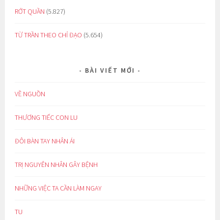
RỚT QUẦN
(5.827)
TỪ TRẦN THEO CHỈ ĐẠO
(5.654)
BÀI VIẾT MỚI
VỀ NGUỒN
THƯƠNG TIẾC CON LU
ĐÔI BÀN TAY NHÂN ÁI
TRỊ NGUYÊN NHÂN GÂY BỆNH
NHỮNG VIỆC TA CẦN LÀM NGAY
TU