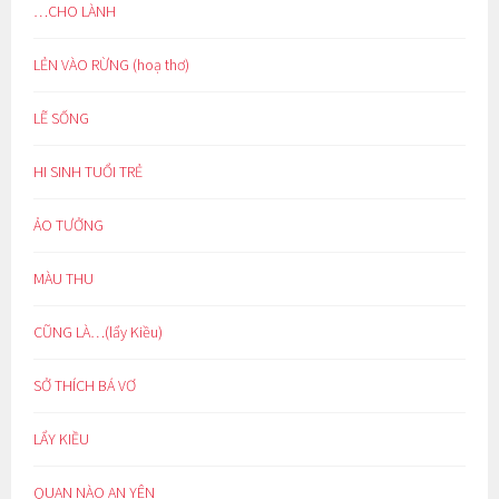
…CHO LÀNH
LẺN VÀO RỪNG (hoạ thơ)
LẼ SỐNG
HI SINH TUỔI TRẺ
ẢO TƯỞNG
MÀU THU
CŨNG LÀ…(lẩy Kiều)
SỞ THÍCH BÁ VƠ
LẨY KIỀU
QUAN NÀO AN YÊN