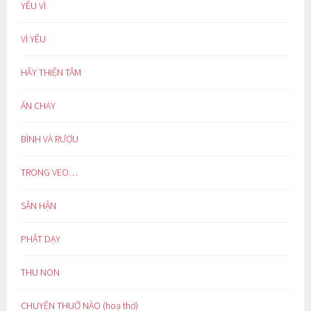
YÊU VÌ
VÌ YÊU
HÃY THIỆN TÂM
ĂN CHAY
BÌNH VÀ RƯỢU
TRONG VEO…
SÂN HẬN
PHẬT DẠY
THU NON
CHUYỆN THUỞ NÀO (hoạ thơ)