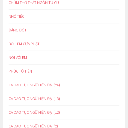
CHÙM THƠ THẤT NGÔN TỨ CÚ
NHỚ TIẾC
ĐẮNG ĐÓT
BÔI LEM CỬA PHẬT
NÓI VỚI EM
PHÚC TỔ TIÊN
CA DAO TỤC NGỮ HIỆN ĐẠI (tt4)
CA DAO TỤC NGỮ HIỆN ĐẠI (tt3)
CA DAO TỤC NGỮ HIỆN ĐẠI (tt2)
CA DAO TỤC NGỮ HIỆN ĐẠI (tt)