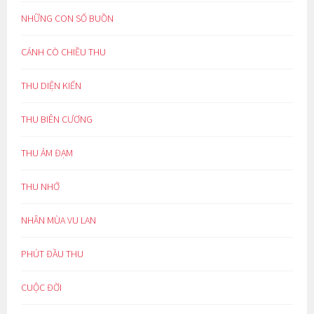
NHỮNG CON SỐ BUỒN
CÁNH CÒ CHIỀU THU
THU DIỆN KIẾN
THU BIÊN CƯƠNG
THU ẢM ĐẠM
THU NHỚ
NHÂN MÙA VU LAN
PHÚT ĐẦU THU
CUỘC ĐỜI