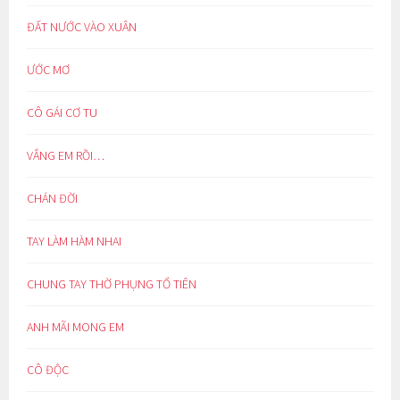
ĐẤT NƯỚC VÀO XUÂN
ƯỚC MƠ
CÔ GÁI CƠ TU
VẮNG EM RỒI…
CHÁN ĐỜI
TAY LÀM HÀM NHAI
CHUNG TAY THỜ PHỤNG TỔ TIÊN
ANH MÃI MONG EM
CÔ ĐỘC