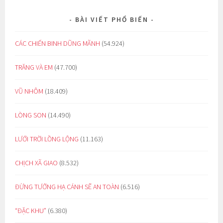
BÀI VIẾT PHỔ BIẾN
CÁC CHIẾN BINH DŨNG MÃNH
(54.924)
TRĂNG VÀ EM
(47.700)
VŨ NHÔM
(18.409)
LÒNG SON
(14.490)
LƯỚI TRỜI LỒNG LỘNG
(11.163)
CHỊCH XÃ GIAO
(8.532)
ĐỪNG TƯỞNG HẠ CÁNH SẼ AN TOÀN
(6.516)
“ĐẶC KHU”
(6.380)