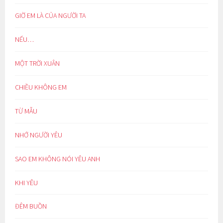
GIỜ EM LÀ CỦA NGƯỜI TA
NẾU…
MỘT TRỜI XUÂN
CHIỀU KHÔNG EM
TỪ MẪU
NHỚ NGƯỜI YÊU
SAO EM KHÔNG NÓI YÊU ANH
KHI YÊU
ĐÊM BUỒN