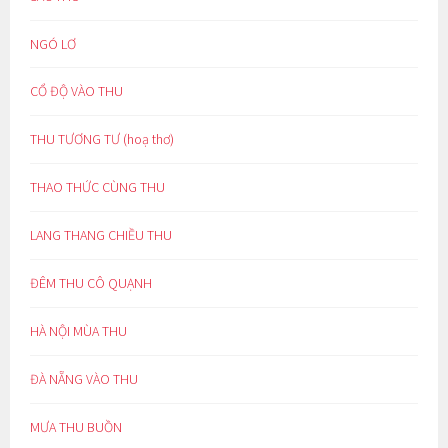
NGÓ LƠ
CỔ ĐỘ VÀO THU
THU TƯƠNG TƯ (hoạ thơ)
THAO THỨC CÙNG THU
LANG THANG CHIỀU THU
ĐÊM THU CÔ QUẠNH
HÀ NỘI MÙA THU
ĐÀ NẴNG VÀO THU
MƯA THU BUỒN