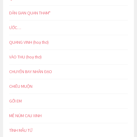
DÂN GIAN QUAN THAM*
ƯỚC…
QUANG VINH (hoạ thơ)
VÀO THU (hoạ thơ)
CHUYẾN BAY NHÂN ĐẠO
CHIỀU MUỘN
GỞI EM
MÊ NÚM CAU XINH
TÌNH MẪU TỬ