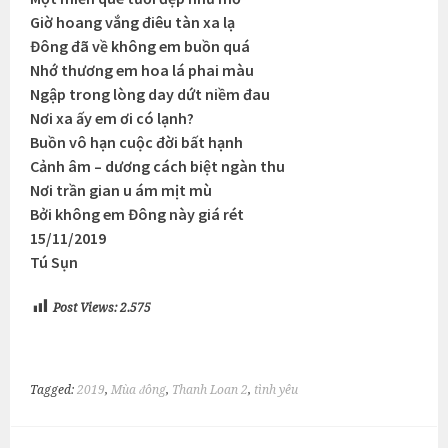
Giờ hoang vắng điêu tàn xa lạ
Đông đã về không em buồn quá
Nhớ thương em hoa lá phai màu
Ngập trong lòng day dứt niềm đau
Nơi xa ấy em ơi có lạnh?
Buồn vô hạn cuộc đời bất hạnh
Cảnh âm – dương cách biệt ngàn thu
Nơi trần gian u ám mịt mù
Bởi không em Đông này giá rét
15/11/2019
Tú Sụn
Post Views:
2.575
Tagged:
2019
,
Mùa đông
,
Thanh Loan 2
,
tình yêu