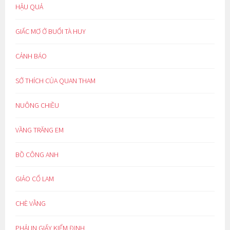
HẬU QUẢ
GIẤC MƠ Ở BUỔI TÀ HUY
CẢNH BÁO
SỞ THÍCH CỦA QUAN THAM
NUÔNG CHIỀU
VẦNG TRĂNG EM
BỒ CÔNG ANH
GIẢO CỔ LAM
CHÈ VẰNG
PHẢI IN GIẤY KIỂM ĐỊNH