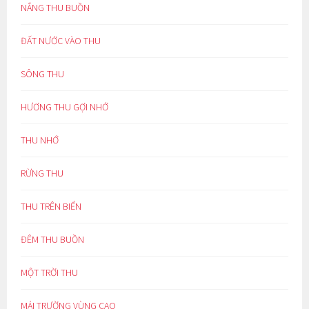
NẮNG THU BUỒN
ĐẤT NƯỚC VÀO THU
SÔNG THU
HƯƠNG THU GỢI NHỚ
THU NHỚ
RỪNG THU
THU TRÊN BIỂN
ĐÊM THU BUỒN
MỘT TRỜI THU
MÁI TRƯỜNG VÙNG CAO