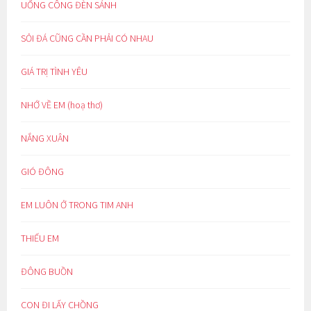
UỔNG CÔNG ĐÈN SÁNH
SỎI ĐÁ CŨNG CẦN PHẢI CÓ NHAU
GIÁ TRỊ TÌNH YÊU
NHỚ VỀ EM (hoạ thơ)
NẮNG XUÂN
GIÓ ĐÔNG
EM LUÔN Ở TRONG TIM ANH
THIẾU EM
ĐÔNG BUỒN
CON ĐI LẤY CHỒNG