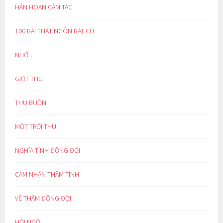
HÂN HOAN CẢM TÁC
100 BÀI THẤT NGÔN BÁT CÚ
NHỚ…
GIỌT THU
THU BUỒN
MỘT TRỜI THU
NGHĨA TÌNH ĐỒNG ĐỘI
CẢM NHẬN THÂM TÌNH
VỀ THĂM ĐỒNG ĐỘI
HỘI NGỘ