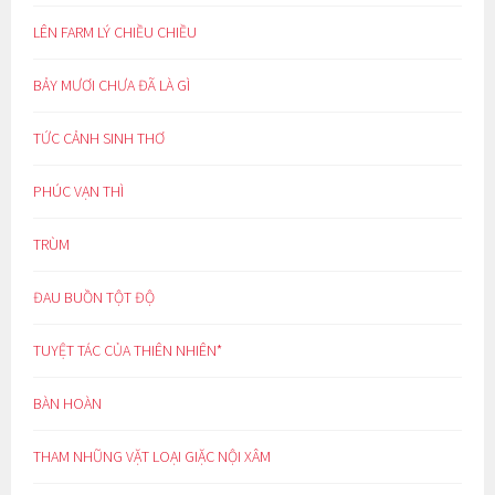
LÊN FARM LÝ CHIỀU CHIỀU
BẢY MƯƠI CHƯA ĐÃ LÀ GÌ
TỨC CẢNH SINH THƠ
PHÚC VẠN THÌ
TRÙM
ĐAU BUỒN TỘT ĐỘ
TUYỆT TÁC CỦA THIÊN NHIÊN*
BÀN HOÀN
THAM NHŨNG VẶT LOẠI GIẶC NỘI XÂM