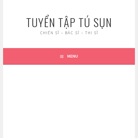
Skip
to
TUYỂN TẬP TÚ SỤN
content
CHIẾN SĨ – BÁC SĨ – THI SĨ
MENU