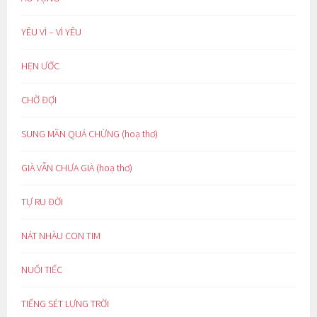
YÊU VÌ – VÌ YÊU
HẸN ƯỚC
CHỜ ĐỢI
SUNG MÃN QUÁ CHỪNG (hoạ thơ)
GIÀ VẪN CHƯA GIÀ (hoạ thơ)
TỰ RU ĐỜI
NÁT NHÀU CON TIM
NUỐI TIẾC
TIẾNG SÉT LƯNG TRỜI