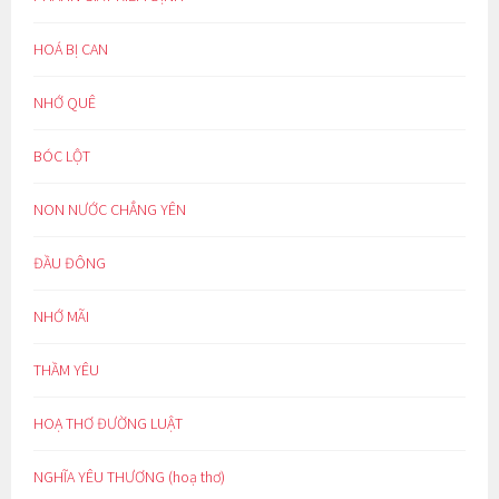
HOÁ BỊ CAN
NHỚ QUÊ
BÓC LỘT
NON NƯỚC CHẲNG YÊN
ĐẦU ĐÔNG
NHỚ MÃI
THẦM YÊU
HOẠ THƠ ĐƯỜNG LUẬT
NGHĨA YÊU THƯƠNG (hoạ thơ)