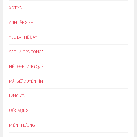
XÓT XA
ANH TẶNG EM
YÊU LÀ THẾ ĐẤY
SAO LẠI TRA CÒNG*
NÉT ĐẸP LÀNG QUÊ
MÃI GIỮ DUYÊN TÌNH
LÀNG YÊU
ƯỚC VỌNG
MIỀN THƯƠNG