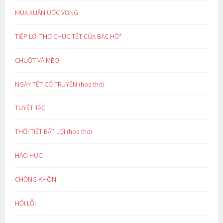
MÙA XUÂN ƯỚC VỌNG
TIẾP LỜI THƠ CHÚC TẾT CỦA BÁC HỒ*
CHUỘT VÀ MÈO
NGÀY TẾT CỔ TRUYỀN (hoạ thơ)
TUYỆT TÁC
THỜI TIẾT BẤT LỢI (hoạ thơ)
HÁO HỨC
CHỒNG KHÔN
HỐI LỖI