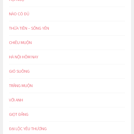
NÀO CÓ ĐỦ
THỪA TIỀN – SỐNG YÊN
CHIỀU MUỘN
HÀ NỘI HÔM NAY
GIÓ SUÔNG
TRĂNG MUỘN
VỚI ANH
GIỌT ĐẮNG
ĐẠI LỘC YÊU THƯƠNG