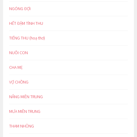
NGÓNG ĐỢI
HẾT ĐẬM TÌNH THU
TIẾNG THU (hoạ thơ)
NUÔI CON
CHA MẸ
VỢ CHỒNG
NẮNG MIỀN TRUNG
MƯA MIỀN TRUNG
THAM NHŨNG