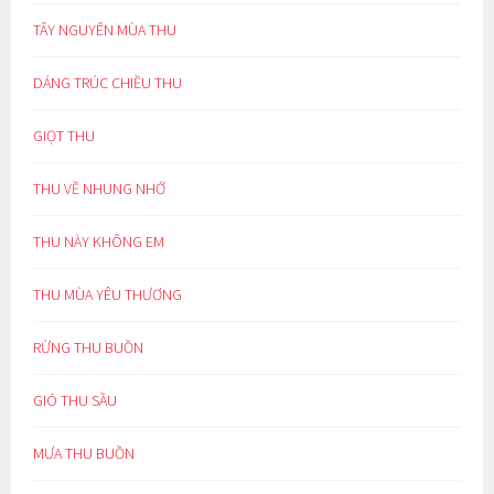
TÂY NGUYÊN MÙA THU
DÁNG TRÚC CHIỀU THU
GIỌT THU
THU VỀ NHUNG NHỚ
THU NÀY KHÔNG EM
THU MÙA YÊU THƯƠNG
RỪNG THU BUỒN
GIÓ THU SẦU
MƯA THU BUỒN