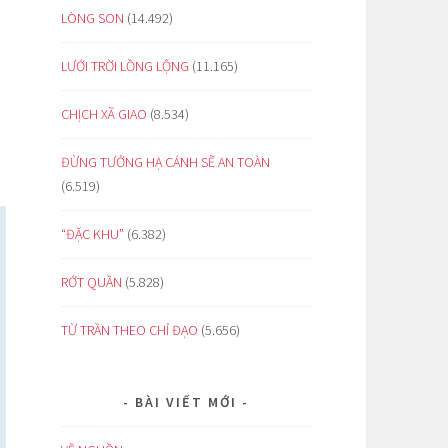
LÒNG SON
(14.492)
LƯỚI TRỜI LỒNG LỘNG
(11.165)
CHỊCH XÃ GIAO
(8.534)
ĐỪNG TƯỞNG HẠ CÁNH SẼ AN TOÀN
(6.519)
“ĐẶC KHU”
(6.382)
RỚT QUẦN
(5.828)
TỪ TRẦN THEO CHỈ ĐẠO
(5.656)
BÀI VIẾT MỚI