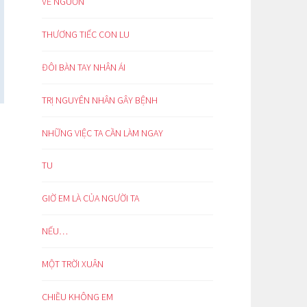
VỀ NGUỒN
THƯƠNG TIẾC CON LU
ĐÔI BÀN TAY NHÂN ÁI
TRỊ NGUYÊN NHÂN GÂY BỆNH
NHỮNG VIỆC TA CẦN LÀM NGAY
TU
GIỜ EM LÀ CỦA NGƯỜI TA
NẾU…
MỘT TRỜI XUÂN
CHIỀU KHÔNG EM