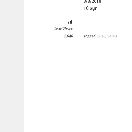
8/8/2018
Tú Sụn
Post Views:
1.646
Tagged:
2018
,
xã hội