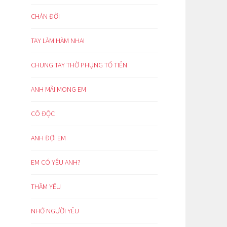
CHÁN ĐỜI
TAY LÀM HÀM NHAI
CHUNG TAY THỜ PHỤNG TỔ TIÊN
ANH MÃI MONG EM
CÔ ĐỘC
ANH ĐỢI EM
EM CÓ YÊU ANH?
THẦM YÊU
NHỚ NGƯỜI YÊU