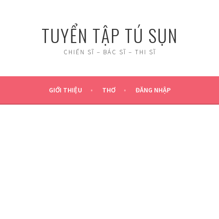
TUYỂN TẬP TÚ SỤN
CHIẾN SĨ – BÁC SĨ – THI SĨ
GIỚI THIỆU
THƠ
ĐĂNG NHẬP