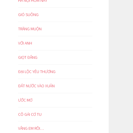
HÀ NỘI HÔM NAY
GIÓ SUÔNG
TRĂNG MUỘN
VỚI ANH
GIỌT ĐẮNG
ĐẠI LỘC YÊU THƯƠNG
ĐẤT NƯỚC VÀO XUÂN
ƯỚC MƠ
CÔ GÁI CƠ TU
VẮNG EM RỒI…