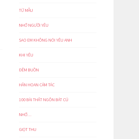
TỪ MẪU
NHỚ NGƯỜI YÊU
SAO EM KHÔNG NÓI YÊU ANH
KHI YÊU
ĐÊM BUỒN
HÂN HOAN CẢM TÁC
100 BÀI THẤT NGÔN BÁT CÚ
NHỚ…
GIỌT THU