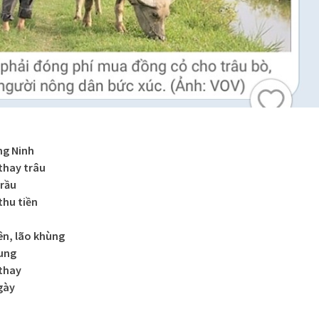
ng Ninh
 thay trâu
 rầu
thu tiền
ên, lão khùng
hung
 thay
gày