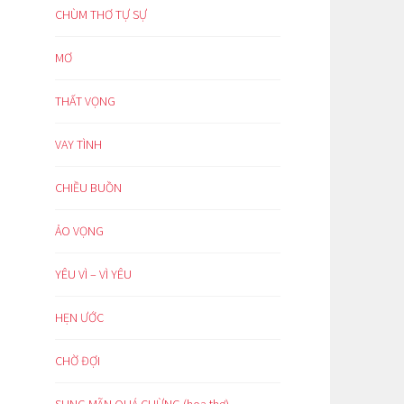
CHÙM THƠ TỰ SỰ
MƠ
THẤT VỌNG
VAY TÌNH
CHIỀU BUỒN
ẢO VỌNG
YÊU VÌ – VÌ YÊU
HẸN ƯỚC
CHỜ ĐỢI
SUNG MÃN QUÁ CHỪNG (hoạ thơ)