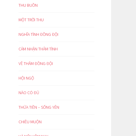
THU BUỒN
MỘT TRỜI THU
NGHĨA TÌNH ĐỒNG ĐỘI
CẢM NHẬN THÂM TÌNH
VỀ THĂM ĐỒNG ĐỘI
HỘI NGỘ
NÀO CÓ ĐỦ
THỪA TIỀN – SỐNG YÊN
CHIỀU MUỘN