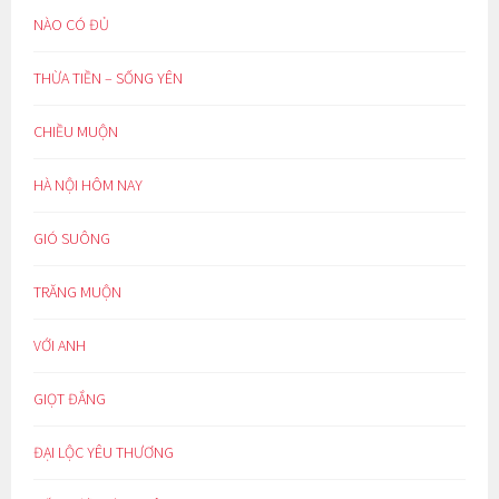
NÀO CÓ ĐỦ
THỪA TIỀN – SỐNG YÊN
CHIỀU MUỘN
HÀ NỘI HÔM NAY
GIÓ SUÔNG
TRĂNG MUỘN
VỚI ANH
GIỌT ĐẮNG
ĐẠI LỘC YÊU THƯƠNG