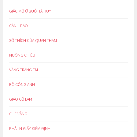
GIẤC MƠ Ở BUỔI TÀ HUY
CẢNH BÁO
SỞ THÍCH CỦA QUAN THAM
NUÔNG CHIỀU
VẦNG TRĂNG EM
BỒ CÔNG ANH
GIẢO CỔ LAM
CHÈ VẰNG
PHẢI IN GIẤY KIỂM ĐỊNH