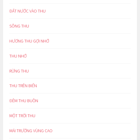
ĐẤT NƯỚC VÀO THU
SÔNG THU
HƯƠNG THU GỢI NHỚ
THU NHỚ
RỪNG THU
THU TRÊN BIỂN
ĐÊM THU BUỒN
MỘT TRỜI THU
MÁI TRƯỜNG VÙNG CAO