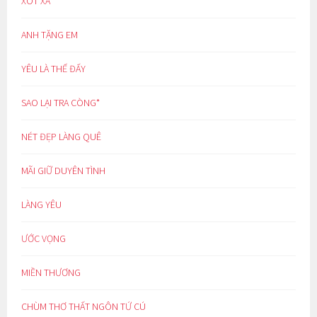
XÓT XA
ANH TẶNG EM
YÊU LÀ THẾ ĐẤY
SAO LẠI TRA CÒNG*
NÉT ĐẸP LÀNG QUÊ
MÃI GIỮ DUYÊN TÌNH
LÀNG YÊU
ƯỚC VỌNG
MIỀN THƯƠNG
CHÙM THƠ THẤT NGÔN TỨ CÚ