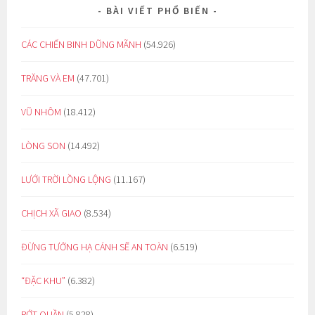
BÀI VIẾT PHỔ BIẾN
CÁC CHIẾN BINH DŨNG MÃNH
(54.926)
TRĂNG VÀ EM
(47.701)
VŨ NHÔM
(18.412)
LÒNG SON
(14.492)
LƯỚI TRỜI LỒNG LỘNG
(11.167)
CHỊCH XÃ GIAO
(8.534)
ĐỪNG TƯỞNG HẠ CÁNH SẼ AN TOÀN
(6.519)
“ĐẶC KHU”
(6.382)
RỚT QUẦN
(5.828)