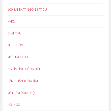
100 BÀI THẤT NGÔN BÁT CÚ
NHỚ…
GIỌT THU
THU BUỒN
MỘT TRỜI THU
NGHĨA TÌNH ĐỒNG ĐỘI
CẢM NHẬN THÂM TÌNH
VỀ THĂM ĐỒNG ĐỘI
HỘI NGỘ