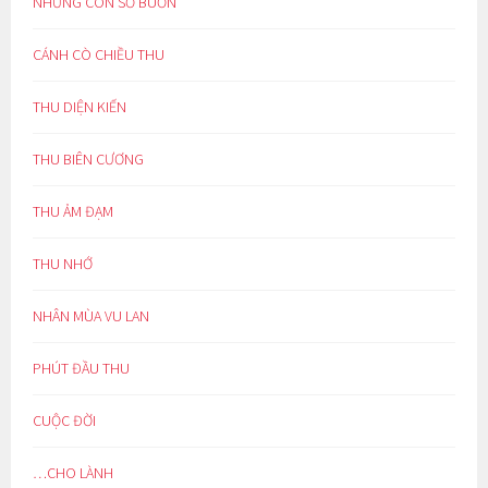
NHỮNG CON SỐ BUỒN
CÁNH CÒ CHIỀU THU
THU DIỆN KIẾN
THU BIÊN CƯƠNG
THU ẢM ĐẠM
THU NHỚ
NHÂN MÙA VU LAN
PHÚT ĐẦU THU
CUỘC ĐỜI
…CHO LÀNH