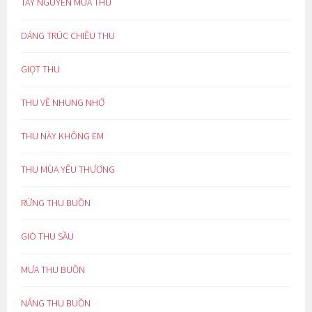
TÂY NGUYÊN MÙA THU
DÁNG TRÚC CHIỀU THU
GIỌT THU
THU VỀ NHUNG NHỚ
THU NÀY KHÔNG EM
THU MÙA YÊU THƯƠNG
RỪNG THU BUỒN
GIÓ THU SẦU
MƯA THU BUỒN
NẮNG THU BUỒN