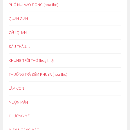
PHỐ NÚI VÀO ĐÔNG (hoạ thơ)
QUAN GIAN
CẨU QUAN
ĐẤU THẦU…
KHUNG TRỜI THƠ (hoạ thơ)
THƯỞNG TRÀ ĐÊM KHUYA (hoạ thơ)
LÀM CON
MUỘN MẰN
THƯƠNG MẸ
MIỀN HOANG MẠC