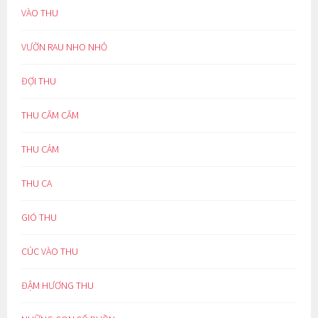
VÀO THU
VƯỜN RAU NHO NHỎ
ĐỢI THU
THU CĂM CĂM
THU CẢM
THU CA
GIÓ THU
CÚC VÀO THU
ĐẬM HƯƠNG THU