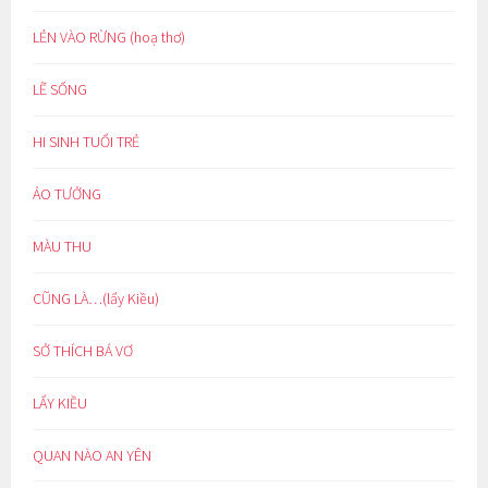
LẺN VÀO RỪNG (hoạ thơ)
LẼ SỐNG
HI SINH TUỔI TRẺ
ẢO TƯỞNG
MÀU THU
CŨNG LÀ…(lẩy Kiều)
SỞ THÍCH BÁ VƠ
LẨY KIỀU
QUAN NÀO AN YÊN