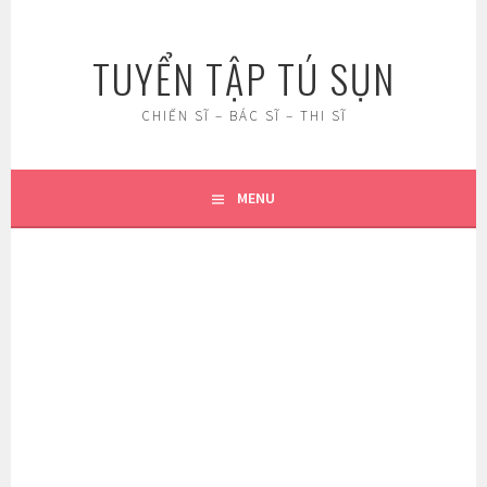
Skip
to
TUYỂN TẬP TÚ SỤN
content
CHIẾN SĨ – BÁC SĨ – THI SĨ
MENU