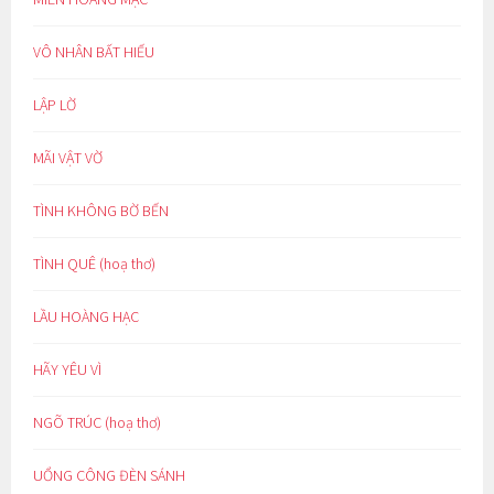
VÔ NHÂN BẤT HIẾU
LẬP LỜ
MÃI VẬT VỜ
TÌNH KHÔNG BỜ BẾN
TÌNH QUÊ (hoạ thơ)
LẦU HOÀNG HẠC
HÃY YÊU VÌ
NGÕ TRÚC (hoạ thơ)
UỔNG CÔNG ĐÈN SÁNH