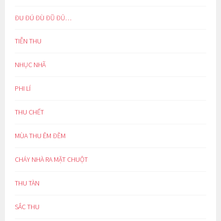
ĐU ĐÚ ĐÙ ĐŨ ĐỦ…
TIỄN THU
NHỤC NHÃ
PHI LÍ
THU CHẾT
MÙA THU ÊM ĐỀM
CHÁY NHÀ RA MẶT CHUỘT
THU TÀN
SẮC THU