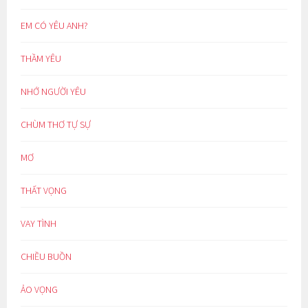
EM CÓ YÊU ANH?
THẦM YÊU
NHỚ NGƯỜI YÊU
CHÙM THƠ TỰ SỰ
MƠ
THẤT VỌNG
VAY TÌNH
CHIỀU BUỒN
ẢO VỌNG