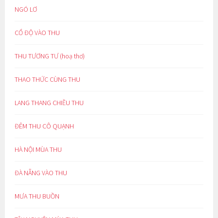
NGÓ LƠ
CỔ ĐỘ VÀO THU
THU TƯƠNG TƯ (hoạ thơ)
THAO THỨC CÙNG THU
LANG THANG CHIỀU THU
ĐÊM THU CÔ QUẠNH
HÀ NỘI MÙA THU
ĐÀ NẴNG VÀO THU
MƯA THU BUỒN