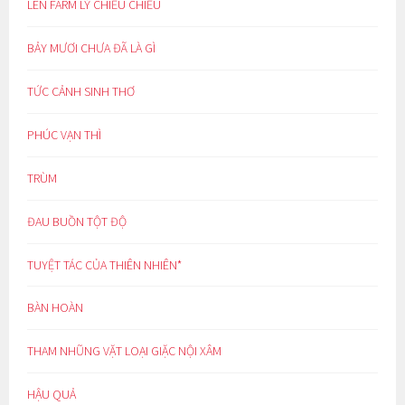
LÊN FARM LÝ CHIỀU CHIỀU
BẢY MƯƠI CHƯA ĐÃ LÀ GÌ
TỨC CẢNH SINH THƠ
PHÚC VẠN THÌ
TRÙM
ĐAU BUỒN TỘT ĐỘ
TUYỆT TÁC CỦA THIÊN NHIÊN*
BÀN HOÀN
THAM NHŨNG VẶT LOẠI GIẶC NỘI XÂM
HẬU QUẢ