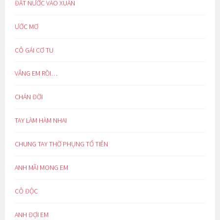
ĐẤT NƯỚC VÀO XUÂN
ƯỚC MƠ
CÔ GÁI CƠ TU
VẮNG EM RỒI…
CHÁN ĐỜI
TAY LÀM HÀM NHAI
CHUNG TAY THỜ PHỤNG TỔ TIÊN
ANH MÃI MONG EM
CÔ ĐỘC
ANH ĐỢI EM