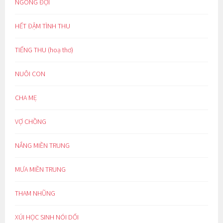
NGÓNG ĐỢI
HẾT ĐẬM TÌNH THU
TIẾNG THU (hoạ thơ)
NUÔI CON
CHA MẸ
VỢ CHỒNG
NẮNG MIỀN TRUNG
MƯA MIỀN TRUNG
THAM NHŨNG
XÚI HỌC SINH NÓI DỐI