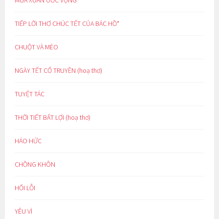
MÙA XUÂN ƯỚC VỌNG
TIẾP LỜI THƠ CHÚC TẾT CỦA BÁC HỒ*
CHUỘT VÀ MÈO
NGÀY TẾT CỔ TRUYỀN (hoạ thơ)
TUYỆT TÁC
THỜI TIẾT BẤT LỢI (hoạ thơ)
HÁO HỨC
CHỒNG KHÔN
HỐI LỖI
YÊU VÌ