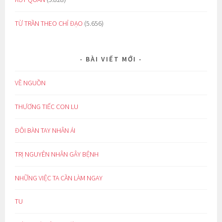
TỪ TRẦN THEO CHỈ ĐẠO
(5.656)
BÀI VIẾT MỚI
VỀ NGUỒN
THƯƠNG TIẾC CON LU
ĐÔI BÀN TAY NHÂN ÁI
TRỊ NGUYÊN NHÂN GÂY BỆNH
NHỮNG VIỆC TA CẦN LÀM NGAY
TU