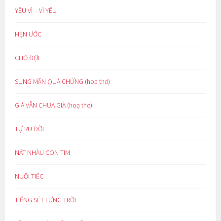
YÊU VÌ – VÌ YÊU
HẸN ƯỚC
CHỜ ĐỢI
SUNG MÃN QUÁ CHỪNG (hoạ thơ)
GIÀ VẪN CHƯA GIÀ (hoạ thơ)
TỰ RU ĐỜI
NÁT NHÀU CON TIM
NUỐI TIẾC
TIẾNG SÉT LƯNG TRỜI