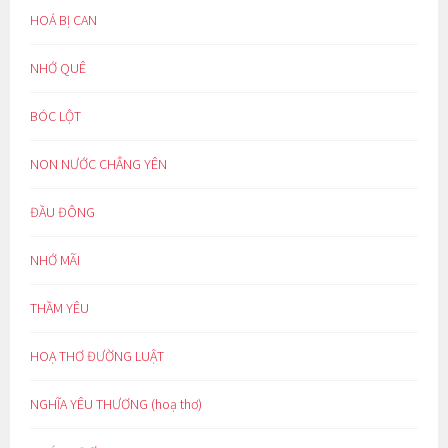
HOÁ BỊ CAN
NHỚ QUÊ
BÓC LỘT
NON NƯỚC CHẲNG YÊN
ĐẦU ĐÔNG
NHỚ MÃI
THẦM YÊU
HOẠ THƠ ĐƯỜNG LUẬT
NGHĨA YÊU THƯƠNG (hoạ thơ)