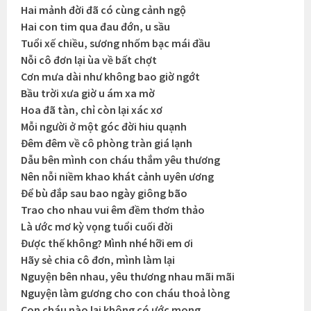
Hai mảnh đời đã có cùng cảnh ngộ
Hai con tim qua đau đớn, u sầu
Tuổi xế chiều, sương nhốm bạc mái đầu
Nỗi cô đơn lại ùa về bất chợt
Cơn mưa dài như không bao giờ ngớt
Bầu trời xưa giờ u ám xa mờ
Hoa đã tàn, chỉ còn lại xác xơ
Mỗi người ở một góc đời hiu quạnh
Đêm đêm về cô phòng tràn giá lạnh
Dẫu bên mình con cháu thắm yêu thương
Nên nỗi niềm khao khát cảnh uyên ương
Để bù đắp sau bao ngày giông bão
Trao cho nhau vui êm đềm thơm thảo
Là ước mơ kỳ vọng tuổi cuối đời
Được thế không? Mình nhé hỡi em ơi
Hãy sẻ chia cô đơn, mình làm lại
Nguyện bên nhau, yêu thương nhau mãi mãi
Nguyện làm gương cho con cháu thoả lòng
Con cháu nào lại không có ước mong