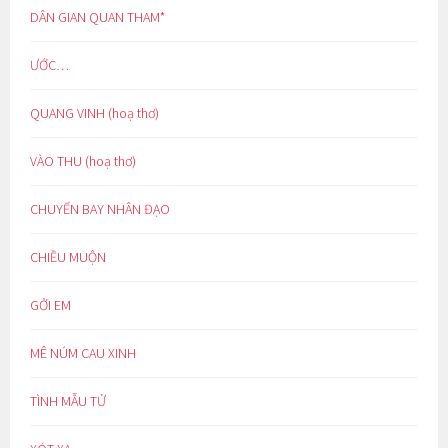
DÂN GIAN QUAN THAM*
ƯỚC…
QUANG VINH (hoạ thơ)
VÀO THU (hoạ thơ)
CHUYẾN BAY NHÂN ĐẠO
CHIỀU MUỘN
GỞI EM
MÊ NÚM CAU XINH
TÌNH MẪU TỬ