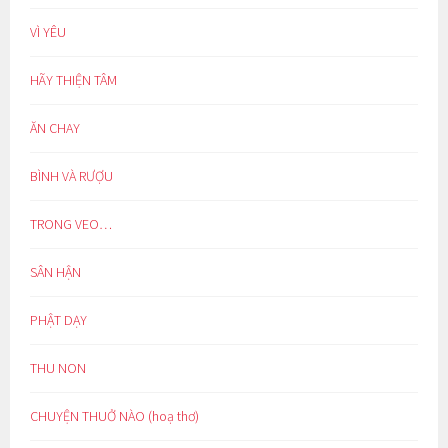
VÌ YÊU
HÃY THIỆN TÂM
ĂN CHAY
BÌNH VÀ RƯỢU
TRONG VEO…
SÂN HẬN
PHẬT DẠY
THU NON
CHUYỆN THUỞ NÀO (hoạ thơ)