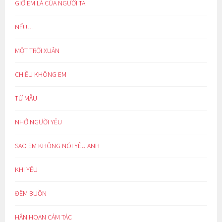
GIỜ EM LÀ CỦA NGƯỜI TA
NẾU…
MỘT TRỜI XUÂN
CHIỀU KHÔNG EM
TỪ MẪU
NHỚ NGƯỜI YÊU
SAO EM KHÔNG NÓI YÊU ANH
KHI YÊU
ĐÊM BUỒN
HÂN HOAN CẢM TÁC