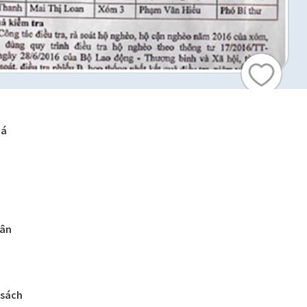
oá
hân
 sách