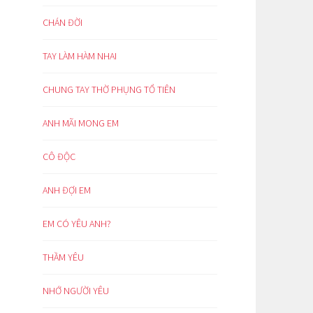
CHÁN ĐỜI
TAY LÀM HÀM NHAI
CHUNG TAY THỜ PHỤNG TỔ TIÊN
ANH MÃI MONG EM
CÔ ĐỘC
ANH ĐỢI EM
EM CÓ YÊU ANH?
THẦM YÊU
NHỚ NGƯỜI YÊU