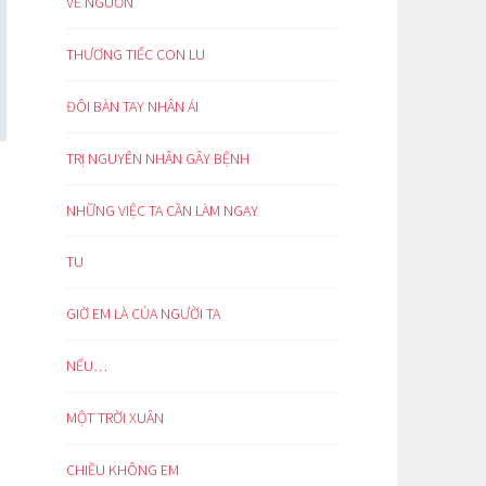
VỀ NGUỒN
THƯƠNG TIẾC CON LU
ĐÔI BÀN TAY NHÂN ÁI
TRỊ NGUYÊN NHÂN GÂY BỆNH
NHỮNG VIỆC TA CẦN LÀM NGAY
TU
GIỜ EM LÀ CỦA NGƯỜI TA
NẾU…
MỘT TRỜI XUÂN
CHIỀU KHÔNG EM