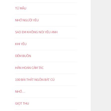
TỪ MẪU
NHỚ NGƯỜI YÊU
SAO EM KHÔNG NÓI YÊU ANH
KHI YÊU
ĐÊM BUỒN
HÂN HOAN CẢM TÁC
100 BÀI THẤT NGÔN BÁT CÚ
NHỚ…
GIỌT THU