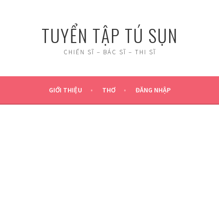
TUYỂN TẬP TÚ SỤN
CHIẾN SĨ – BÁC SĨ – THI SĨ
GIỚI THIỆU
THƠ
ĐĂNG NHẬP