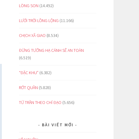
LÒNG SON
(14.492)
LƯỚI TRỜI LỒNG LỘNG
(11.166)
CHỊCH XÃ GIAO
(8.534)
ĐỪNG TƯỞNG HẠ CÁNH SẼ AN TOÀN
(6.519)
“ĐẶC KHU”
(6.382)
RỚT QUẦN
(5.828)
TỪ TRẦN THEO CHỈ ĐẠO
(5.656)
BÀI VIẾT MỚI