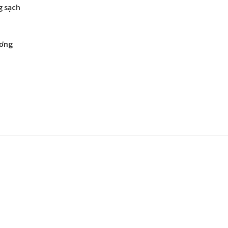
g sạch
ương