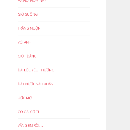
HÀ NỘI HÔM NAY
GIÓ SUÔNG
TRĂNG MUỘN
VỚI ANH
GIỌT ĐẮNG
ĐẠI LỘC YÊU THƯƠNG
ĐẤT NƯỚC VÀO XUÂN
ƯỚC MƠ
CÔ GÁI CƠ TU
VẮNG EM RỒI…