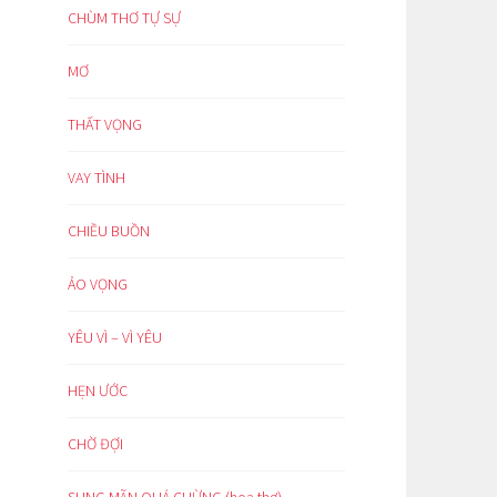
CHÙM THƠ TỰ SỰ
MƠ
THẤT VỌNG
VAY TÌNH
CHIỀU BUỒN
ẢO VỌNG
YÊU VÌ – VÌ YÊU
HẸN ƯỚC
CHỜ ĐỢI
SUNG MÃN QUÁ CHỪNG (hoạ thơ)