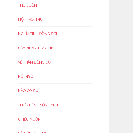
THU BUỒN
MỘT TRỜI THU
NGHĨA TÌNH ĐỒNG ĐỘI
CẢM NHẬN THÂM TÌNH
VỀ THĂM ĐỒNG ĐỘI
HỘI NGỘ
NÀO CÓ ĐỦ
THỪA TIỀN – SỐNG YÊN
CHIỀU MUỘN