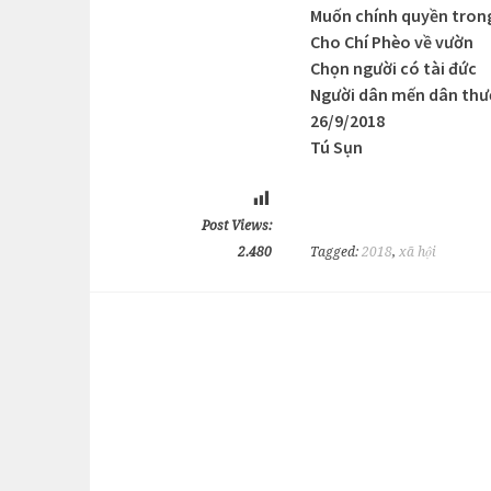
Muốn chính quyền tron
Cho Chí Phèo về vườn
Chọn người có tài đức
Người dân mến dân th
26/9/2018
Tú Sụn
Post Views:
2.480
Tagged:
2018
,
xã hội