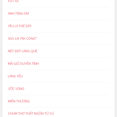
XÓT XA
ANH TẶNG EM
YÊU LÀ THẾ ĐẤY
SAO LẠI TRA CÒNG*
NÉT ĐẸP LÀNG QUÊ
MÃI GIỮ DUYÊN TÌNH
LÀNG YÊU
ƯỚC VỌNG
MIỀN THƯƠNG
CHÙM THƠ THẤT NGÔN TỨ CÚ