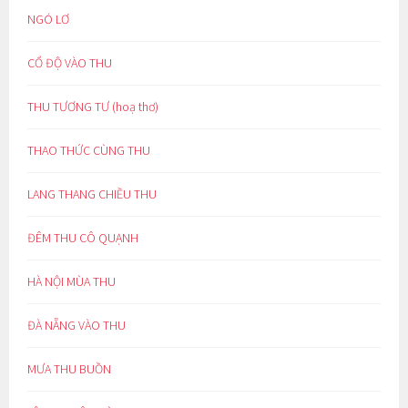
NGÓ LƠ
CỔ ĐỘ VÀO THU
THU TƯƠNG TƯ (hoạ thơ)
THAO THỨC CÙNG THU
LANG THANG CHIỀU THU
ĐÊM THU CÔ QUẠNH
HÀ NỘI MÙA THU
ĐÀ NẴNG VÀO THU
MƯA THU BUỒN