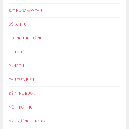
ĐẤT NƯỚC VÀO THU
SÔNG THU
HƯƠNG THU GỢI NHỚ
THU NHỚ
RỪNG THU
THU TRÊN BIỂN
ĐÊM THU BUỒN
MỘT TRỜI THU
MÁI TRƯỜNG VÙNG CAO