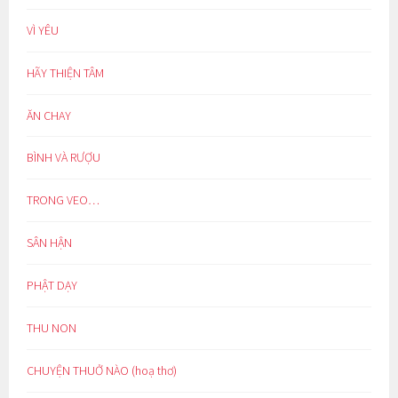
VÌ YÊU
HÃY THIỆN TÂM
ĂN CHAY
BÌNH VÀ RƯỢU
TRONG VEO…
SÂN HẬN
PHẬT DẠY
THU NON
CHUYỆN THUỞ NÀO (hoạ thơ)