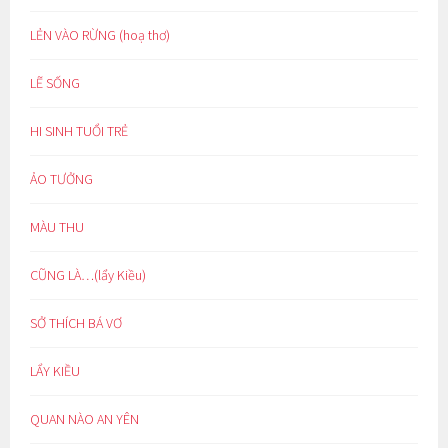
LẺN VÀO RỪNG (hoạ thơ)
LẼ SỐNG
HI SINH TUỔI TRẺ
ẢO TƯỞNG
MÀU THU
CŨNG LÀ…(lẩy Kiều)
SỞ THÍCH BÁ VƠ
LẨY KIỀU
QUAN NÀO AN YÊN