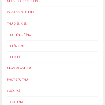
NHỮNG CON SỐ BUỒN
CÁNH CÒ CHIỀU THU
THU DIỆN KIẾN
THU BIÊN CƯƠNG
THU ẢM ĐẠM
THU NHỚ
NHÂN MÙA VU LAN
PHÚT ĐẦU THU
CUỘC ĐỜI
…CHO LÀNH