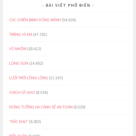
BÀI VIẾT PHỔ BIẾN
CÁC CHIẾN BINH DŨNG MÃNH
(54.926)
TRĂNG VÀ EM
(47.701)
VŨ NHÔM
(18.412)
LÒNG SON
(14.492)
LƯỚI TRỜI LỒNG LỘNG
(11.167)
CHỊCH XÃ GIAO
(8.534)
ĐỪNG TƯỞNG HẠ CÁNH SẼ AN TOÀN
(6.520)
“ĐẶC KHU”
(6.383)