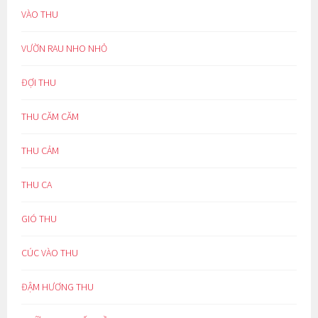
VÀO THU
VƯỜN RAU NHO NHỎ
ĐỢI THU
THU CĂM CĂM
THU CẢM
THU CA
GIÓ THU
CÚC VÀO THU
ĐẬM HƯƠNG THU