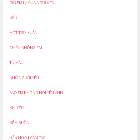
GIỜ EM LÀ CỦA NGƯỜI TA
NẾU…
MỘT TRỜI XUÂN
CHIỀU KHÔNG EM
TỪ MẪU
NHỚ NGƯỜI YÊU
SAO EM KHÔNG NÓI YÊU ANH
KHI YÊU
ĐÊM BUỒN
HÂN HOAN CẢM TÁC