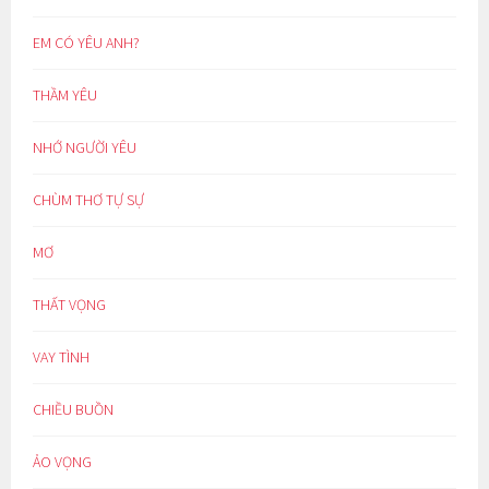
EM CÓ YÊU ANH?
THẦM YÊU
NHỚ NGƯỜI YÊU
CHÙM THƠ TỰ SỰ
MƠ
THẤT VỌNG
VAY TÌNH
CHIỀU BUỒN
ẢO VỌNG