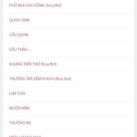
PHỐ NÚI VÀO ĐÔNG (hoạ thơ)
QUAN GIAN
CẨU QUAN
ĐẤU THẦU…
KHUNG TRỜI THƠ (hoạ thơ)
THƯỞNG TRÀ ĐÊM KHUYA (hoạ thơ)
LÀM CON
MUỘN MẰN
THƯƠNG MẸ