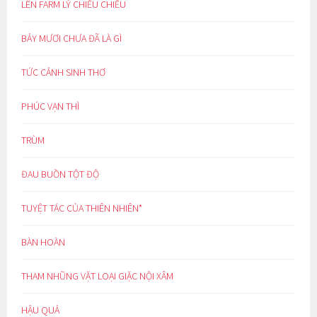
LÊN FARM LÝ CHIỀU CHIỀU
BẢY MƯƠI CHƯA ĐÃ LÀ GÌ
TỨC CẢNH SINH THƠ
PHÚC VẠN THÌ
TRÙM
ĐAU BUỒN TỘT ĐỘ
TUYỆT TÁC CỦA THIÊN NHIÊN*
BÀN HOÀN
THAM NHŨNG VẶT LOẠI GIẶC NỘI XÂM
HẬU QUẢ