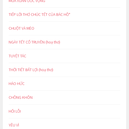
MÙA XUÂN ƯỚC VỌNG
TIẾP LỜI THƠ CHÚC TẾT CỦA BÁC HỒ*
CHUỘT VÀ MÈO
NGÀY TẾT CỔ TRUYỀN (hoạ thơ)
TUYỆT TÁC
THỜI TIẾT BẤT LỢI (hoạ thơ)
HÁO HỨC
CHỒNG KHÔN
HỐI LỖI
YÊU VÌ