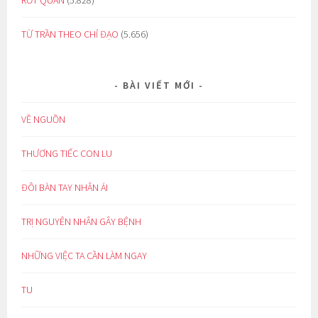
RỚT QUẦN
(5.828)
TỪ TRẦN THEO CHỈ ĐẠO
(5.656)
BÀI VIẾT MỚI
VỀ NGUỒN
THƯƠNG TIẾC CON LU
ĐÔI BÀN TAY NHÂN ÁI
TRỊ NGUYÊN NHÂN GÂY BỆNH
NHỮNG VIỆC TA CẦN LÀM NGAY
TU