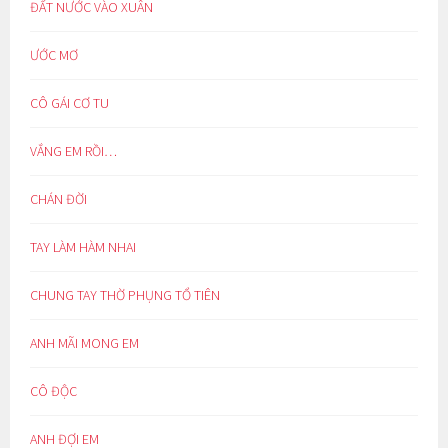
ĐẤT NƯỚC VÀO XUÂN
ƯỚC MƠ
CÔ GÁI CƠ TU
VẮNG EM RỒI…
CHÁN ĐỜI
TAY LÀM HÀM NHAI
CHUNG TAY THỜ PHỤNG TỔ TIÊN
ANH MÃI MONG EM
CÔ ĐỘC
ANH ĐỢI EM