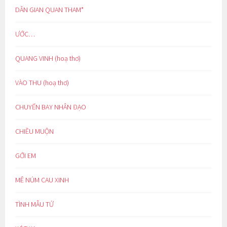
DÂN GIAN QUAN THAM*
ƯỚC…
QUANG VINH (hoạ thơ)
VÀO THU (hoạ thơ)
CHUYẾN BAY NHÂN ĐẠO
CHIỀU MUỘN
GỞI EM
MÊ NÚM CAU XINH
TÌNH MẪU TỬ