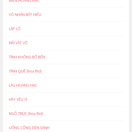
MIỀN HOANG MẠC
VÔ NHÂN BẤT HIẾU
LẬP LỜ
MÃI VẬT VỜ
TÌNH KHÔNG BỜ BẾN
TÌNH QUÊ (hoạ thơ)
LẦU HOÀNG HẠC
HÃY YÊU VÌ
NGÕ TRÚC (hoạ thơ)
UỔNG CÔNG ĐÈN SÁNH