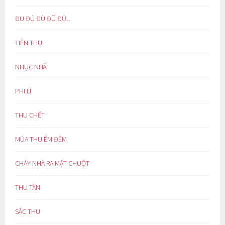
ĐU ĐÚ ĐÙ ĐŨ ĐỦ…
TIỄN THU
NHỤC NHÃ
PHI LÍ
THU CHẾT
MÙA THU ÊM ĐỀM
CHÁY NHÀ RA MẶT CHUỘT
THU TÀN
SẮC THU