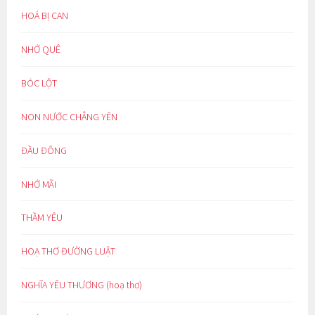
HOÁ BỊ CAN
NHỚ QUÊ
BÓC LỘT
NON NƯỚC CHẲNG YÊN
ĐẦU ĐÔNG
NHỚ MÃI
THẦM YÊU
HOẠ THƠ ĐƯỜNG LUẬT
NGHĨA YÊU THƯƠNG (hoạ thơ)