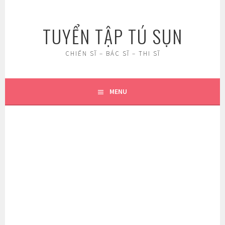
Skip
to
TUYỂN TẬP TÚ SỤN
content
CHIẾN SĨ – BÁC SĨ – THI SĨ
MENU