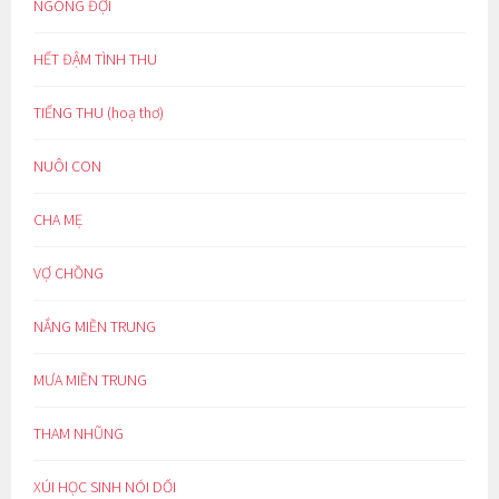
NGÓNG ĐỢI
HẾT ĐẬM TÌNH THU
TIẾNG THU (hoạ thơ)
NUÔI CON
CHA MẸ
VỢ CHỒNG
NẮNG MIỀN TRUNG
MƯA MIỀN TRUNG
THAM NHŨNG
XÚI HỌC SINH NÓI DỐI