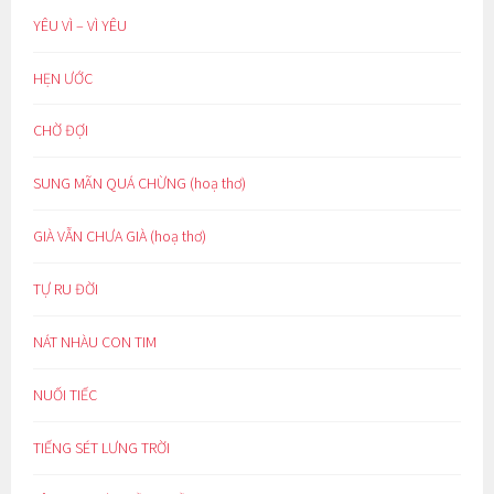
YÊU VÌ – VÌ YÊU
HẸN ƯỚC
CHỜ ĐỢI
SUNG MÃN QUÁ CHỪNG (hoạ thơ)
GIÀ VẪN CHƯA GIÀ (hoạ thơ)
TỰ RU ĐỜI
NÁT NHÀU CON TIM
NUỐI TIẾC
TIẾNG SÉT LƯNG TRỜI