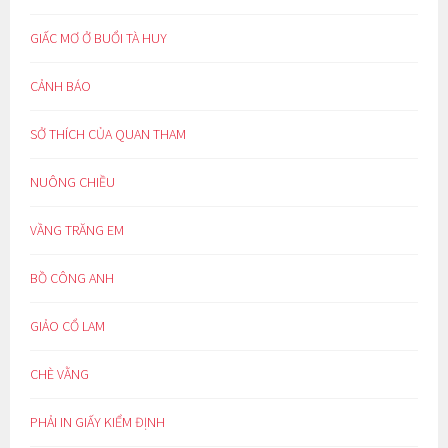
GIẤC MƠ Ở BUỔI TÀ HUY
CẢNH BÁO
SỞ THÍCH CỦA QUAN THAM
NUÔNG CHIỀU
VẦNG TRĂNG EM
BỒ CÔNG ANH
GIẢO CỔ LAM
CHÈ VẰNG
PHẢI IN GIẤY KIỂM ĐỊNH