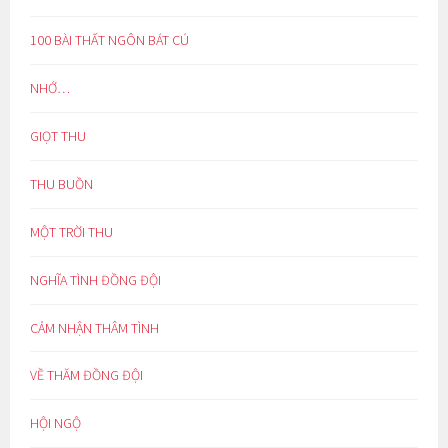
100 BÀI THẤT NGÔN BÁT CÚ
NHỚ…
GIỌT THU
THU BUỒN
MỘT TRỜI THU
NGHĨA TÌNH ĐỒNG ĐỘI
CẢM NHẬN THÂM TÌNH
VỀ THĂM ĐỒNG ĐỘI
HỘI NGỘ