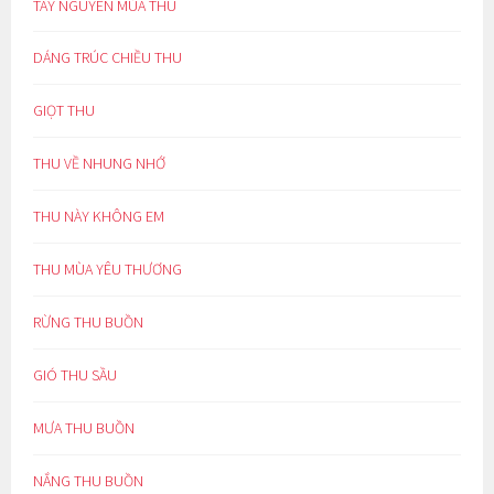
TÂY NGUYÊN MÙA THU
DÁNG TRÚC CHIỀU THU
GIỌT THU
THU VỀ NHUNG NHỚ
THU NÀY KHÔNG EM
THU MÙA YÊU THƯƠNG
RỪNG THU BUỒN
GIÓ THU SẦU
MƯA THU BUỒN
NẮNG THU BUỒN