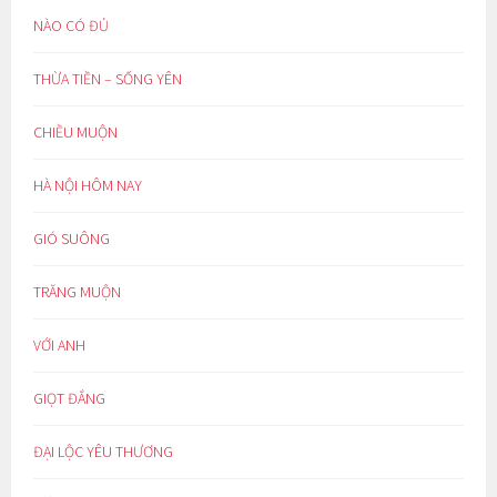
NÀO CÓ ĐỦ
THỪA TIỀN – SỐNG YÊN
CHIỀU MUỘN
HÀ NỘI HÔM NAY
GIÓ SUÔNG
TRĂNG MUỘN
VỚI ANH
GIỌT ĐẮNG
ĐẠI LỘC YÊU THƯƠNG