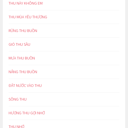
THU NÀY KHÔNG EM
THU MÙA YÊU THƯƠNG
RỪNG THU BUỒN
GIÓ THU SẦU
MƯA THU BUỒN
NẮNG THU BUỒN
ĐẤT NƯỚC VÀO THU
SÔNG THU
HƯƠNG THU GỢI NHỚ
THU NHỚ