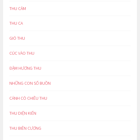
THU CẢM
THU CA
GIÓ THU
CÚC VÀO THU
ĐẬM HƯƠNG THU
NHỮNG CON SỐ BUỒN
CÁNH CÒ CHIỀU THU
THU DIỆN KIẾN
THU BIÊN CƯƠNG