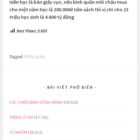
niên học là bán giấy vụn, nếu bình quân mỗi cháu mua
cho một năm học là 200.000đ tiền sách thì vị chi cho 23
triệu học sinh là 4.600 tỷ đồng
Post Views:
3.603
Tagged:
2020
,
xã hội
BÀI VIẾT PHỔ BIẾN
CÁC CHIẾN BINH DŨNG MÃNH
(54.926)
TRĂNG VÀ EM
(47.701)
VŨ NHÔM
(18.412)