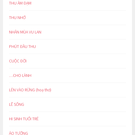
THU ẢM ĐẠM
THU NHỚ
NHÂN MÙA VU LAN
PHÚT ĐẦU THU
CUỘC ĐỜI
…CHO LÀNH
LẺN VÀO RỪNG (hoạ thơ)
LẼ SỐNG
HI SINH TUỔI TRẺ
ẢO TƯỞNG