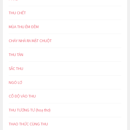
THU CHẾT
MÙA THU ÊM ĐỀM
CHÁY NHÀ RA MẶT CHUỘT
THU TÀN
SẮC THU
NGÓ LƠ
CỔ ĐỘ VÀO THU
THU TƯƠNG TƯ (hoạ thơ)
THAO THỨC CÙNG THU