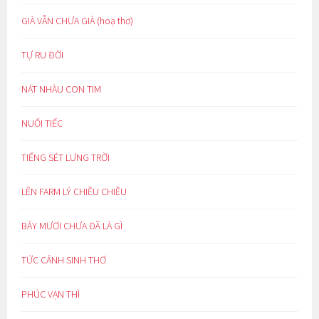
GIÀ VẪN CHƯA GIÀ (hoạ thơ)
TỰ RU ĐỜI
NÁT NHÀU CON TIM
NUỐI TIẾC
TIẾNG SÉT LƯNG TRỜI
LÊN FARM LÝ CHIỀU CHIỀU
BẢY MƯƠI CHƯA ĐÃ LÀ GÌ
TỨC CẢNH SINH THƠ
PHÚC VẠN THÌ