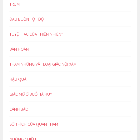
TRÙM
ĐAU BUỒN TỘT ĐỘ
TUYỆT TÁC CỦA THIÊN NHIÊN*
BÀN HOÀN
THAM NHŨNG VẶT LOẠI GIẶC NỘI XÂM
HẬU QUẢ
GIẤC MƠ Ở BUỔI TÀ HUY
CẢNH BÁO
SỞ THÍCH CỦA QUAN THAM
NUÔNG CHIỀU