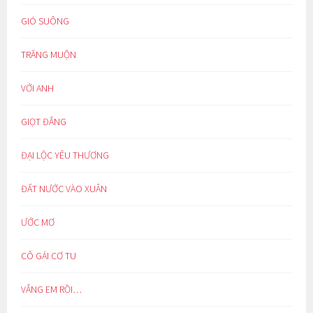
GIÓ SUÔNG
TRĂNG MUỘN
VỚI ANH
GIỌT ĐẮNG
ĐẠI LỘC YÊU THƯƠNG
ĐẤT NƯỚC VÀO XUÂN
ƯỚC MƠ
CÔ GÁI CƠ TU
VẮNG EM RỒI…