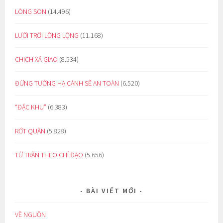
LÒNG SON
(14.496)
LƯỚI TRỜI LỒNG LỘNG
(11.168)
CHỊCH XÃ GIAO
(8.534)
ĐỪNG TƯỞNG HẠ CÁNH SẼ AN TOÀN
(6.520)
“ĐẶC KHU”
(6.383)
RỚT QUẦN
(5.828)
TỪ TRẦN THEO CHỈ ĐẠO
(5.656)
BÀI VIẾT MỚI
VỀ NGUỒN