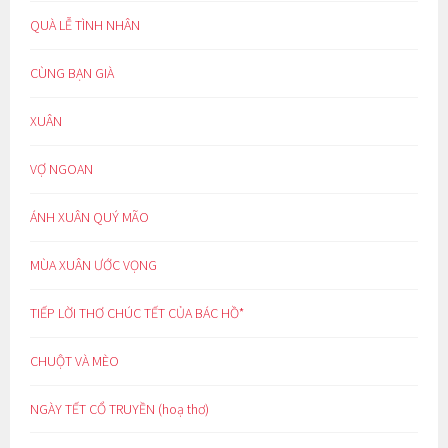
QUÀ LỄ TÌNH NHÂN
CÙNG BẠN GIÀ
XUÂN
VỢ NGOAN
ÁNH XUÂN QUÝ MÃO
MÙA XUÂN ƯỚC VỌNG
TIẾP LỜI THƠ CHÚC TẾT CỦA BÁC HỒ*
CHUỘT VÀ MÈO
NGÀY TẾT CỔ TRUYỀN (hoạ thơ)