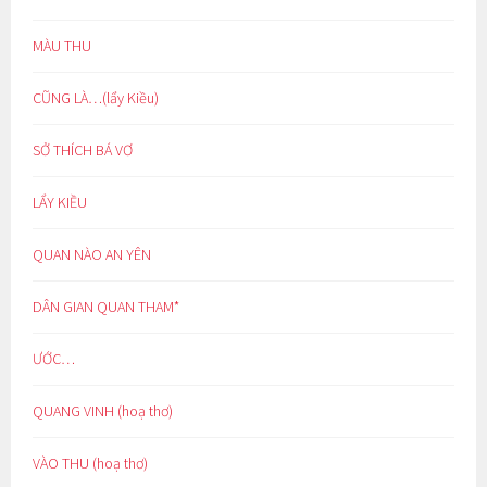
MÀU THU
CŨNG LÀ…(lẩy Kiều)
SỞ THÍCH BÁ VƠ
LẨY KIỀU
QUAN NÀO AN YÊN
DÂN GIAN QUAN THAM*
ƯỚC…
QUANG VINH (hoạ thơ)
VÀO THU (hoạ thơ)