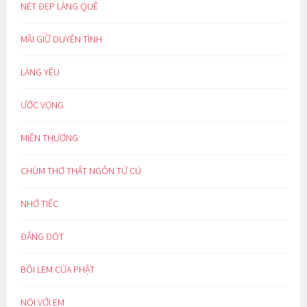
NÉT ĐẸP LÀNG QUÊ
MÃI GIỮ DUYÊN TÌNH
LÀNG YÊU
ƯỚC VỌNG
MIỀN THƯƠNG
CHÙM THƠ THẤT NGÔN TỨ CÚ
NHỚ TIẾC
ĐẮNG ĐÓT
BÔI LEM CỬA PHẬT
NÓI VỚI EM