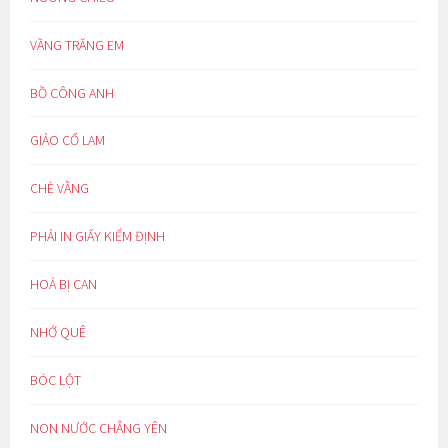
VẦNG TRĂNG EM
BỒ CÔNG ANH
GIẢO CỔ LAM
CHÈ VẰNG
PHẢI IN GIẤY KIỂM ĐỊNH
HOÁ BỊ CAN
NHỚ QUÊ
BÓC LỘT
NON NƯỚC CHẲNG YÊN