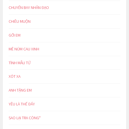
CHUYẾN BAY NHÂN ĐẠO
CHIỀU MUỘN
GỞI EM
MÊ NÚM CAU XINH
TÌNH MẪU TỬ
XÓT XA
ANH TẶNG EM
YÊU LÀ THẾ ĐẤY
SAO LẠI TRA CÒNG*