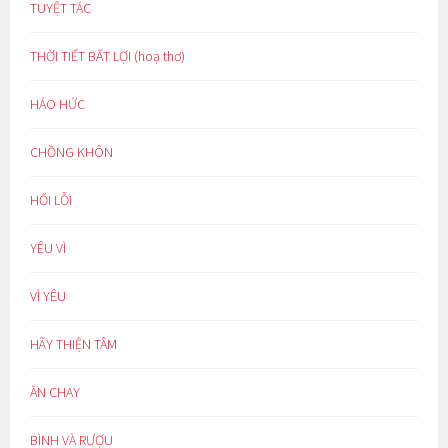
TUYỆT TÁC
THỜI TIẾT BẤT LỢI (hoạ thơ)
HÁO HỨC
CHỒNG KHÔN
HỐI LỖI
YÊU VÌ
VÌ YÊU
HÃY THIỆN TÂM
ĂN CHAY
BÌNH VÀ RƯỢU