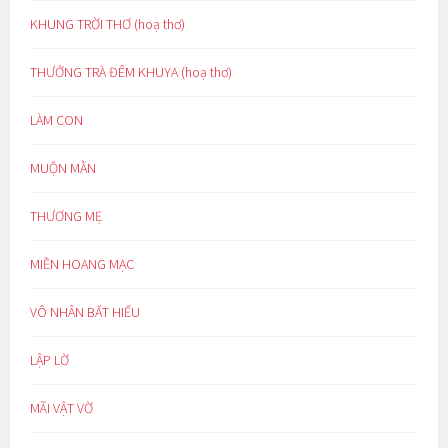
KHUNG TRỜI THƠ (hoạ thơ)
THƯỞNG TRÀ ĐÊM KHUYA (hoạ thơ)
LÀM CON
MUỘN MẰN
THƯƠNG MẸ
MIỀN HOANG MẠC
VÔ NHÂN BẤT HIẾU
LẬP LỜ
MÃI VẬT VỜ