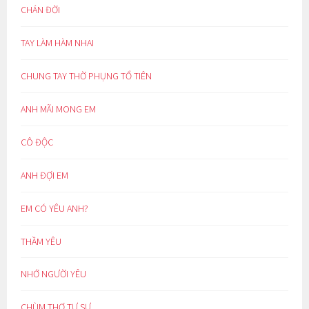
CHÁN ĐỜI
TAY LÀM HÀM NHAI
CHUNG TAY THỜ PHỤNG TỔ TIÊN
ANH MÃI MONG EM
CÔ ĐỘC
ANH ĐỢI EM
EM CÓ YÊU ANH?
THẦM YÊU
NHỚ NGƯỜI YÊU
CHÙM THƠ TỰ SỰ