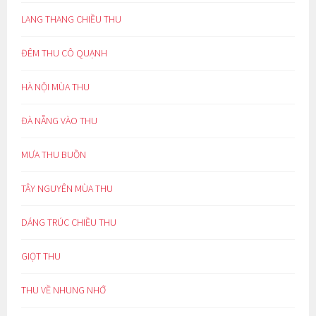
LANG THANG CHIỀU THU
ĐÊM THU CÔ QUẠNH
HÀ NỘI MÙA THU
ĐÀ NẴNG VÀO THU
MƯA THU BUỒN
TÂY NGUYÊN MÙA THU
DÁNG TRÚC CHIỀU THU
GIỌT THU
THU VỀ NHUNG NHỚ