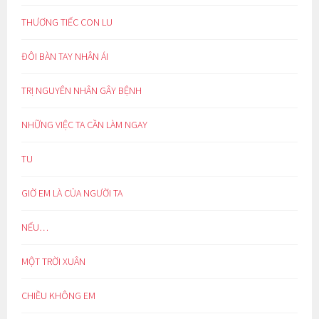
THƯƠNG TIẾC CON LU
ĐÔI BÀN TAY NHÂN ÁI
TRỊ NGUYÊN NHÂN GÂY BỆNH
NHỮNG VIỆC TA CẦN LÀM NGAY
TU
GIỜ EM LÀ CỦA NGƯỜI TA
NẾU…
MỘT TRỜI XUÂN
CHIỀU KHÔNG EM