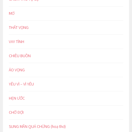
MƠ
THẤT VỌNG
VAY TÌNH
CHIỀU BUỒN
ẢO VỌNG
YÊU VÌ – VÌ YÊU
HẸN ƯỚC
CHỜ ĐỢI
SUNG MÃN QUÁ CHỪNG (hoạ thơ)