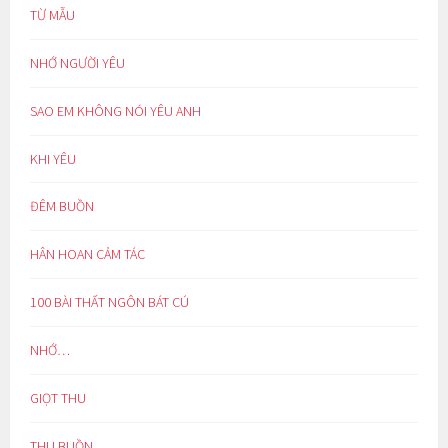
TỪ MẪU
NHỚ NGƯỜI YÊU
SAO EM KHÔNG NÓI YÊU ANH
KHI YÊU
ĐÊM BUỒN
HÂN HOAN CẢM TÁC
100 BÀI THẤT NGÔN BÁT CÚ
NHỚ…
GIỌT THU
THU BUỒN