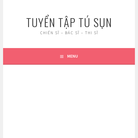
Skip
to
TUYỂN TẬP TÚ SỤN
content
CHIẾN SĨ – BÁC SĨ – THI SĨ
MENU