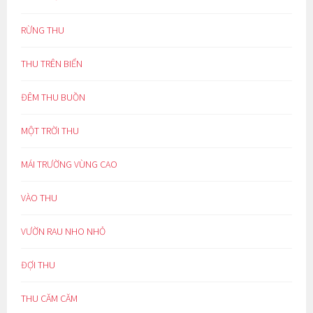
RỪNG THU
THU TRÊN BIỂN
ĐÊM THU BUỒN
MỘT TRỜI THU
MÁI TRƯỜNG VÙNG CAO
VÀO THU
VƯỜN RAU NHO NHỎ
ĐỢI THU
THU CĂM CĂM