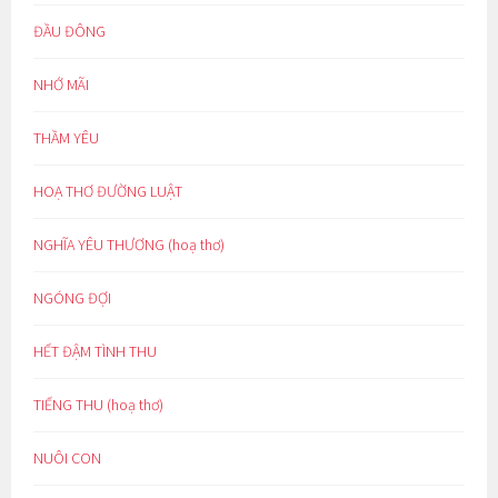
ĐẦU ĐÔNG
NHỚ MÃI
THẦM YÊU
HOẠ THƠ ĐƯỜNG LUẬT
NGHĨA YÊU THƯƠNG (hoạ thơ)
NGÓNG ĐỢI
HẾT ĐẬM TÌNH THU
TIẾNG THU (hoạ thơ)
NUÔI CON