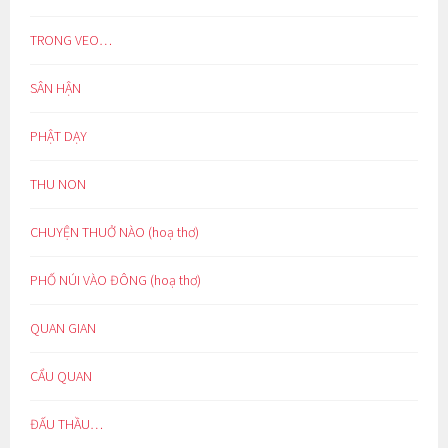
TRONG VEO…
SÂN HẬN
PHẬT DẠY
THU NON
CHUYỆN THUỞ NÀO (hoạ thơ)
PHỐ NÚI VÀO ĐÔNG (hoạ thơ)
QUAN GIAN
CẨU QUAN
ĐẤU THẦU…