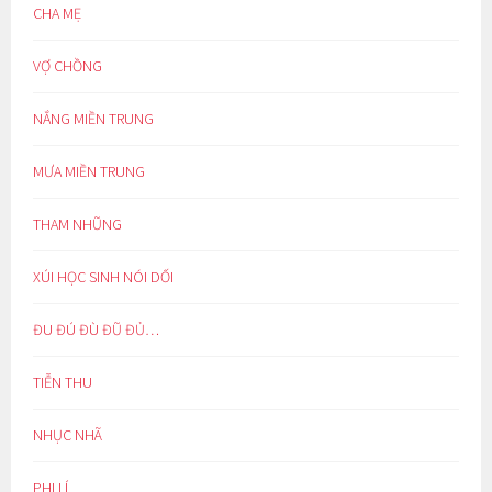
CHA MẸ
VỢ CHỒNG
NẮNG MIỀN TRUNG
MƯA MIỀN TRUNG
THAM NHŨNG
XÚI HỌC SINH NÓI DỐI
ĐU ĐÚ ĐÙ ĐŨ ĐỦ…
TIỄN THU
NHỤC NHÃ
PHI LÍ