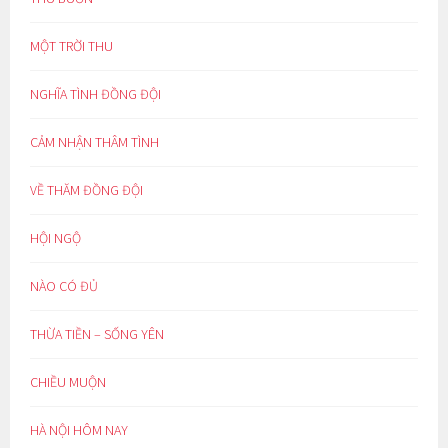
MỘT TRỜI THU
NGHĨA TÌNH ĐỒNG ĐỘI
CẢM NHẬN THÂM TÌNH
VỀ THĂM ĐỒNG ĐỘI
HỘI NGỘ
NÀO CÓ ĐỦ
THỪA TIỀN – SỐNG YÊN
CHIỀU MUỘN
HÀ NỘI HÔM NAY