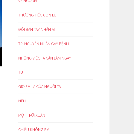
VỀ NGUỒN
THƯƠNG TIẾC CON LU
ĐÔI BÀN TAY NHÂN ÁI
TRỊ NGUYÊN NHÂN GÂY BỆNH
NHỮNG VIỆC TA CẦN LÀM NGAY
TU
GIỜ EM LÀ CỦA NGƯỜI TA
NẾU…
MỘT TRỜI XUÂN
CHIỀU KHÔNG EM