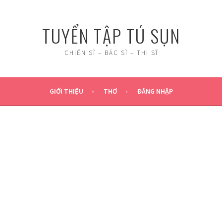
TUYỂN TẬP TÚ SỤN
CHIẾN SĨ – BÁC SĨ – THI SĨ
GIỚI THIỆU
THƠ
ĐĂNG NHẬP