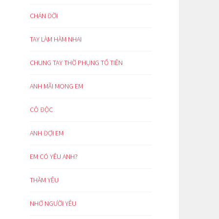
CHÁN ĐỜI
TAY LÀM HÀM NHAI
CHUNG TAY THỜ PHỤNG TỔ TIÊN
ANH MÃI MONG EM
CÔ ĐỘC
ANH ĐỢI EM
EM CÓ YÊU ANH?
THẦM YÊU
NHỚ NGƯỜI YÊU