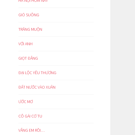
HÀ NỘI HÔM NAY
GIÓ SUÔNG
TRĂNG MUỘN
VỚI ANH
GIỌT ĐẮNG
ĐẠI LỘC YÊU THƯƠNG
ĐẤT NƯỚC VÀO XUÂN
ƯỚC MƠ
CÔ GÁI CƠ TU
VẮNG EM RỒI…