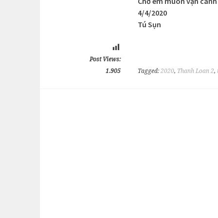
Chờ em muôn vạn canh 
4/4/2020
Tú Sụn
Post Views:
1.905
Tagged:
2020
,
Thanh Loan 2
,