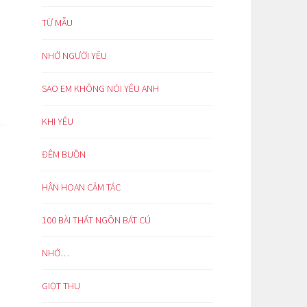
TỪ MẪU
NHỚ NGƯỜI YÊU
SAO EM KHÔNG NÓI YÊU ANH
KHI YÊU
ĐÊM BUỒN
HÂN HOAN CẢM TÁC
100 BÀI THẤT NGÔN BÁT CÚ
NHỚ…
GIỌT THU