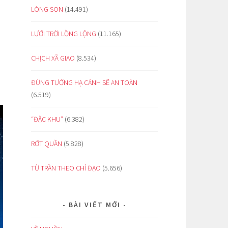
LÒNG SON
(14.491)
LƯỚI TRỜI LỒNG LỘNG
(11.165)
CHỊCH XÃ GIAO
(8.534)
ĐỪNG TƯỞNG HẠ CÁNH SẼ AN TOÀN
(6.519)
“ĐẶC KHU”
(6.382)
RỚT QUẦN
(5.828)
TỪ TRẦN THEO CHỈ ĐẠO
(5.656)
BÀI VIẾT MỚI