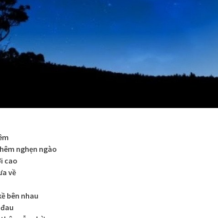
đêm
 thêm nghẹn ngào
i cao
ưa về
kề bên nhau
 đau