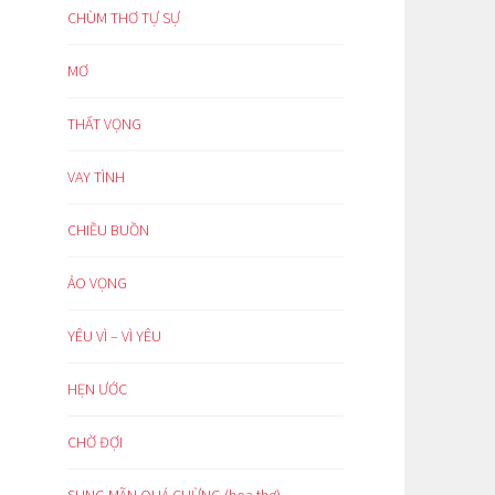
CHÙM THƠ TỰ SỰ
MƠ
THẤT VỌNG
VAY TÌNH
CHIỀU BUỒN
ẢO VỌNG
YÊU VÌ – VÌ YÊU
HẸN ƯỚC
CHỜ ĐỢI
SUNG MÃN QUÁ CHỪNG (hoạ thơ)