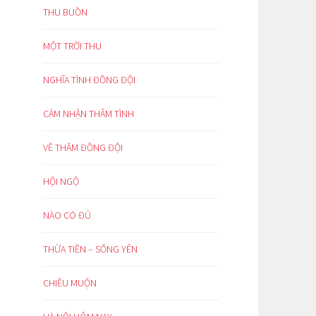
THU BUỒN
MỘT TRỜI THU
NGHĨA TÌNH ĐỒNG ĐỘI
CẢM NHẬN THÂM TÌNH
VỀ THĂM ĐỒNG ĐỘI
HỘI NGỘ
NÀO CÓ ĐỦ
THỪA TIỀN – SỐNG YÊN
CHIỀU MUỘN