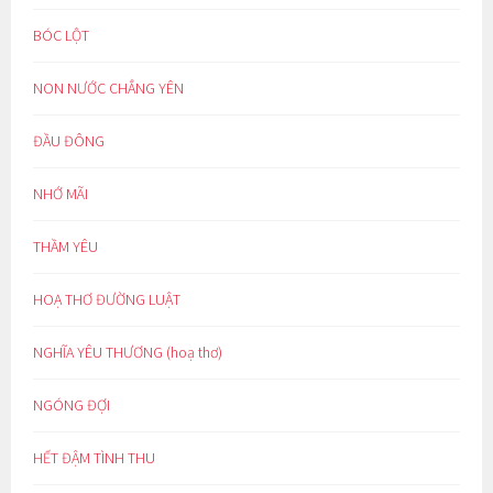
BÓC LỘT
NON NƯỚC CHẲNG YÊN
ĐẦU ĐÔNG
NHỚ MÃI
THẦM YÊU
HOẠ THƠ ĐƯỜNG LUẬT
NGHĨA YÊU THƯƠNG (hoạ thơ)
NGÓNG ĐỢI
HẾT ĐẬM TÌNH THU