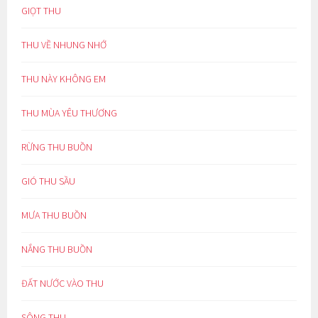
GIỌT THU
THU VỀ NHUNG NHỚ
THU NÀY KHÔNG EM
THU MÙA YÊU THƯƠNG
RỪNG THU BUỒN
GIÓ THU SẦU
MƯA THU BUỒN
NẮNG THU BUỒN
ĐẤT NƯỚC VÀO THU
SÔNG THU