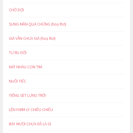
CHỜ ĐỢI
SUNG MÃN QUÁ CHỪNG (hoạ thơ)
GIÀ VẪN CHƯA GIÀ (hoạ thơ)
TỰ RU ĐỜI
NÁT NHÀU CON TIM
NUỐI TIẾC
TIẾNG SÉT LƯNG TRỜI
LÊN FARM LÝ CHIỀU CHIỀU
BẢY MƯƠI CHƯA ĐÃ LÀ GÌ