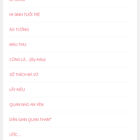
HI SINH TUỔI TRẺ
ẢO TƯỞNG
MÀU THU
CŨNG LÀ…(lẩy Kiều)
SỞ THÍCH BÁ VƠ
LẨY KIỀU
QUAN NÀO AN YÊN
DÂN GIAN QUAN THAM*
ƯỚC…