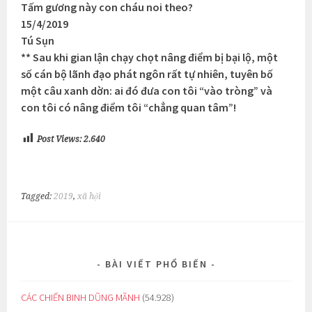
Tấm gương này con cháu noi theo?
15/4/2019
Tú Sụn
** Sau khi gian lận chạy chọt nâng điểm bị bại lộ, một
số cán bộ lãnh đạo phát ngôn rất tự nhiên, tuyên bố
một câu xanh dờn: ai đó đưa con tôi “vào tròng” và
con tôi có nâng điểm tôi “chẳng quan tâm”!
Post Views:
2.640
Tagged:
2019
,
xã hội
BÀI VIẾT PHỔ BIẾN
CÁC CHIẾN BINH DŨNG MÃNH
(54.928)