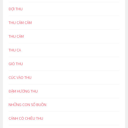
ĐỢI THU
THU CĂM CĂM
THU CẢM
THU CA
GIÓ THU
CÚC VÀO THU
ĐẬM HƯƠNG THU
NHỮNG CON SỐ BUỒN
CÁNH CÒ CHIỀU THU