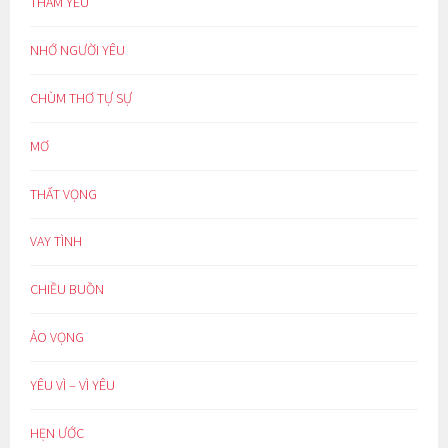
THẦM YÊU
NHỚ NGƯỜI YÊU
CHÙM THƠ TỰ SỰ
MƠ
THẤT VỌNG
VAY TÌNH
CHIỀU BUỒN
ẢO VỌNG
YÊU VÌ – VÌ YÊU
HẸN ƯỚC