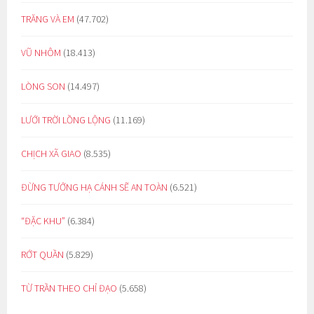
TRĂNG VÀ EM
(47.702)
VŨ NHÔM
(18.413)
LÒNG SON
(14.497)
LƯỚI TRỜI LỒNG LỘNG
(11.169)
CHỊCH XÃ GIAO
(8.535)
ĐỪNG TƯỞNG HẠ CÁNH SẼ AN TOÀN
(6.521)
“ĐẶC KHU”
(6.384)
RỚT QUẦN
(5.829)
TỪ TRẦN THEO CHỈ ĐẠO
(5.658)