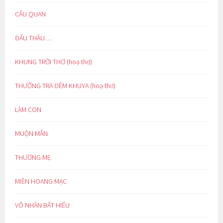
CẨU QUAN
ĐẤU THẦU…
KHUNG TRỜI THƠ (hoạ thơ)
THƯỞNG TRÀ ĐÊM KHUYA (hoạ thơ)
LÀM CON
MUỘN MẰN
THƯƠNG MẸ
MIỀN HOANG MẠC
VÔ NHÂN BẤT HIẾU