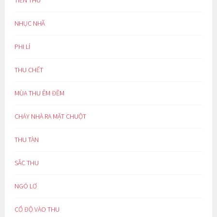
NHỤC NHÃ
PHI LÍ
THU CHẾT
MÙA THU ÊM ĐỀM
CHÁY NHÀ RA MẶT CHUỘT
THU TÀN
SẮC THU
NGÓ LƠ
CỔ ĐỘ VÀO THU