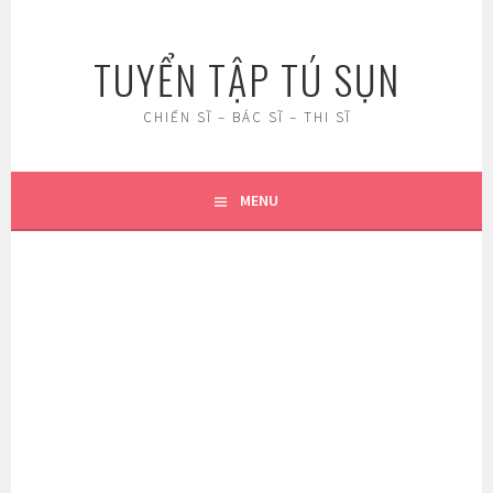
Skip
to
TUYỂN TẬP TÚ SỤN
content
CHIẾN SĨ – BÁC SĨ – THI SĨ
MENU