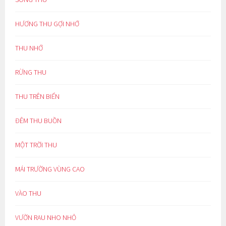
HƯƠNG THU GỢI NHỚ
THU NHỚ
RỪNG THU
THU TRÊN BIỂN
ĐÊM THU BUỒN
MỘT TRỜI THU
MÁI TRƯỜNG VÙNG CAO
VÀO THU
VƯỜN RAU NHO NHỎ