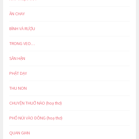
ĂN CHAY
BÌNH VÀ RƯỢU
TRONG VEO…
SÂN HẬN
PHẬT DẠY
THU NON
CHUYỆN THUỞ NÀO (hoạ thơ)
PHỐ NÚI VÀO ĐÔNG (hoạ thơ)
QUAN GIAN