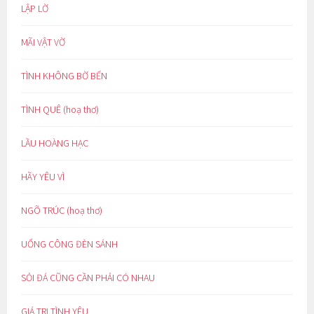
LẬP LỜ
MÃI VẬT VỜ
TÌNH KHÔNG BỜ BẾN
TÌNH QUÊ (hoạ thơ)
LẦU HOÀNG HẠC
HÃY YÊU VÌ
NGÕ TRÚC (hoạ thơ)
UỔNG CÔNG ĐÈN SÁNH
SỎI ĐÁ CŨNG CẦN PHẢI CÓ NHAU
GIÁ TRỊ TÌNH YÊU