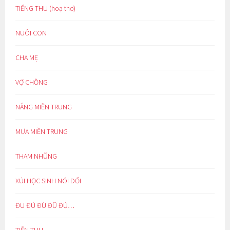
TIẾNG THU (hoạ thơ)
NUÔI CON
CHA MẸ
VỢ CHỒNG
NẮNG MIỀN TRUNG
MƯA MIỀN TRUNG
THAM NHŨNG
XÚI HỌC SINH NÓI DỐI
ĐU ĐÚ ĐÙ ĐŨ ĐỦ…
TIỄN THU