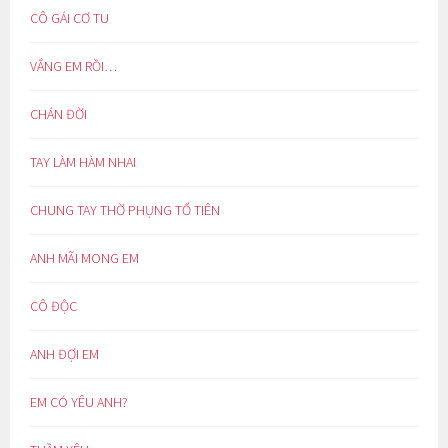
CÔ GÁI CƠ TU
VẮNG EM RỒI…
CHÁN ĐỜI
TAY LÀM HÀM NHAI
CHUNG TAY THỜ PHỤNG TỔ TIÊN
ANH MÃI MONG EM
CÔ ĐỘC
ANH ĐỢI EM
EM CÓ YÊU ANH?