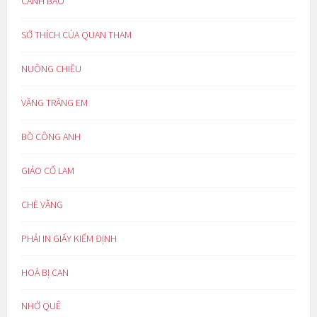
CẢNH BÁO
SỞ THÍCH CỦA QUAN THAM
NUÔNG CHIỀU
VẦNG TRĂNG EM
BỒ CÔNG ANH
GIẢO CỔ LAM
CHÈ VẰNG
PHẢI IN GIẤY KIỂM ĐỊNH
HOÁ BỊ CAN
NHỚ QUÊ