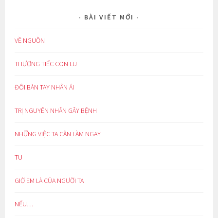
BÀI VIẾT MỚI
VỀ NGUỒN
THƯƠNG TIẾC CON LU
ĐÔI BÀN TAY NHÂN ÁI
TRỊ NGUYÊN NHÂN GÂY BỆNH
NHỮNG VIỆC TA CẦN LÀM NGAY
TU
GIỜ EM LÀ CỦA NGƯỜI TA
NẾU…