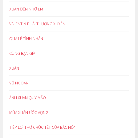
XUÂN ĐẾN NHỚ EM
VALENTIN PHẢI THƯỜNG XUYÊN
QUÀ LỄ TÌNH NHÂN
CÙNG BẠN GIÀ
XUÂN
VỢ NGOAN
ÁNH XUÂN QUÝ MÃO
MÙA XUÂN ƯỚC VỌNG
TIẾP LỜI THƠ CHÚC TẾT CỦA BÁC HỒ*