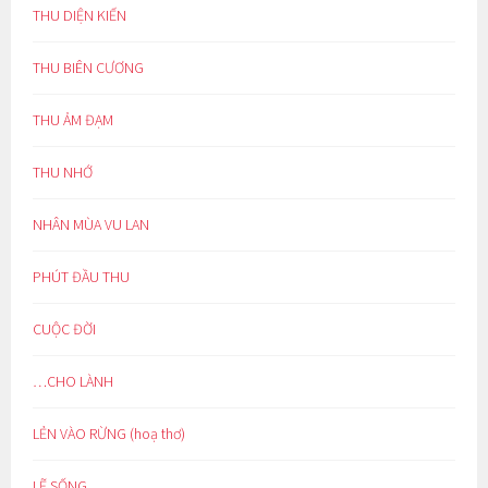
THU DIỆN KIẾN
THU BIÊN CƯƠNG
THU ẢM ĐẠM
THU NHỚ
NHÂN MÙA VU LAN
PHÚT ĐẦU THU
CUỘC ĐỜI
…CHO LÀNH
LẺN VÀO RỪNG (hoạ thơ)
LẼ SỐNG