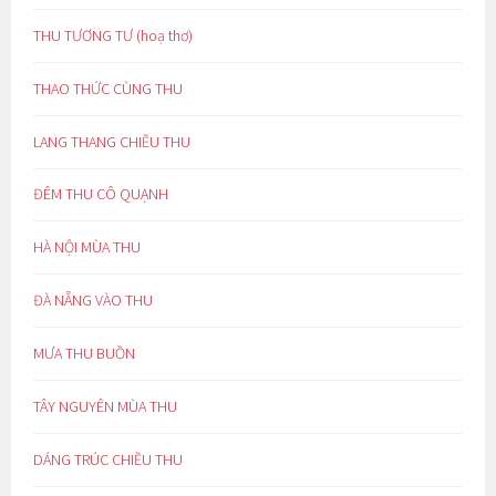
THU TƯƠNG TƯ (hoạ thơ)
THAO THỨC CÙNG THU
LANG THANG CHIỀU THU
ĐÊM THU CÔ QUẠNH
HÀ NỘI MÙA THU
ĐÀ NẴNG VÀO THU
MƯA THU BUỒN
TÂY NGUYÊN MÙA THU
DÁNG TRÚC CHIỀU THU