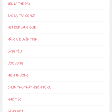
YÊU LÀ THẾ ĐẤY
SAO LẠI TRA CÒNG*
NÉT ĐẸP LÀNG QUÊ
MÃI GIỮ DUYÊN TÌNH
LÀNG YÊU
ƯỚC VỌNG
MIỀN THƯƠNG
CHÙM THƠ THẤT NGÔN TỨ CÚ
NHỚ TIẾC
ĐẮNG ĐÓT