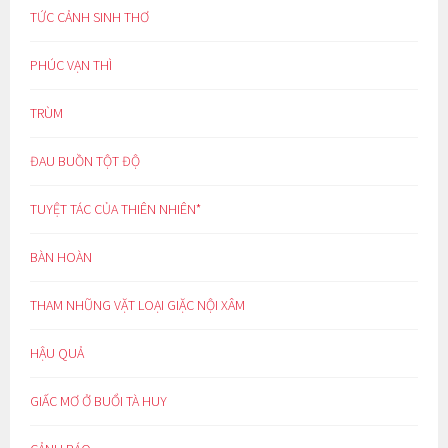
TỨC CẢNH SINH THƠ
PHÚC VẠN THÌ
TRÙM
ĐAU BUỒN TỘT ĐỘ
TUYỆT TÁC CỦA THIÊN NHIÊN*
BÀN HOÀN
THAM NHŨNG VẶT LOẠI GIẶC NỘI XÂM
HẬU QUẢ
GIẤC MƠ Ở BUỔI TÀ HUY