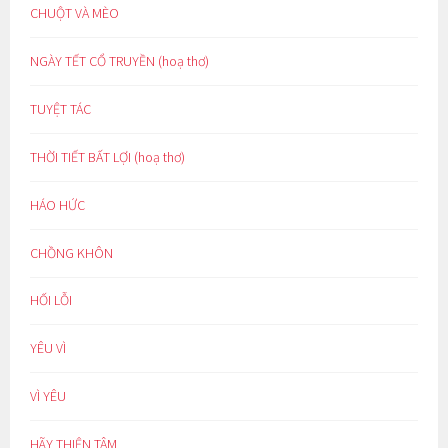
CHUỘT VÀ MÈO
NGÀY TẾT CỔ TRUYỀN (hoạ thơ)
TUYỆT TÁC
THỜI TIẾT BẤT LỢI (hoạ thơ)
HÁO HỨC
CHỒNG KHÔN
HỐI LỖI
YÊU VÌ
VÌ YÊU
HÃY THIỆN TÂM