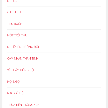
NHỚ…
GIỌT THU
THU BUỒN
MỘT TRỜI THU
NGHĨA TÌNH ĐỒNG ĐỘI
CẢM NHẬN THÂM TÌNH
VỀ THĂM ĐỒNG ĐỘI
HỘI NGỘ
NÀO CÓ ĐỦ
THỪA TIỀN – SỐNG YÊN