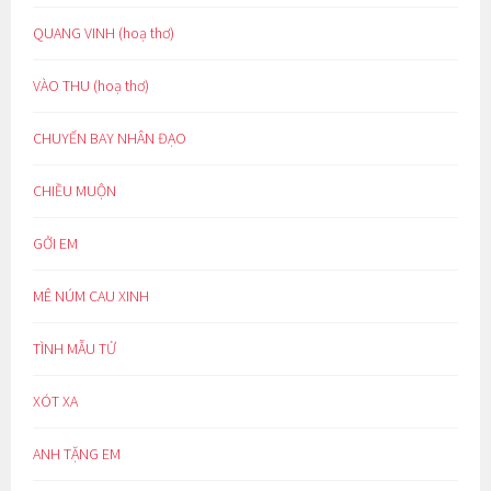
QUANG VINH (hoạ thơ)
VÀO THU (hoạ thơ)
CHUYẾN BAY NHÂN ĐẠO
CHIỀU MUỘN
GỞI EM
MÊ NÚM CAU XINH
TÌNH MẪU TỬ
XÓT XA
ANH TẶNG EM