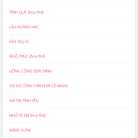
TÌNH QUÊ (hoạ thơ)
LẦU HOÀNG HẠC
HÃY YÊU VÌ
NGÕ TRÚC (hoạ thơ)
UỔNG CÔNG ĐÈN SÁNH
SỎI ĐÁ CŨNG CẦN PHẢI CÓ NHAU
GIÁ TRỊ TÌNH YÊU
NHỚ VỀ EM (hoạ thơ)
NẮNG XUÂN