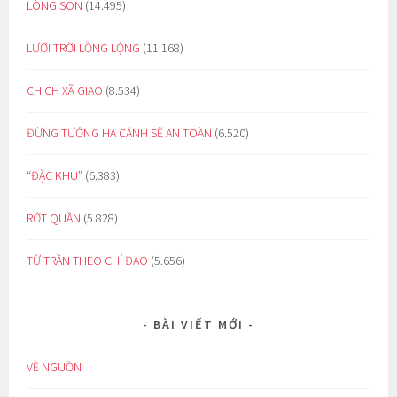
LÒNG SON
(14.495)
LƯỚI TRỜI LỒNG LỘNG
(11.168)
CHỊCH XÃ GIAO
(8.534)
ĐỪNG TƯỞNG HẠ CÁNH SẼ AN TOÀN
(6.520)
“ĐẶC KHU”
(6.383)
RỚT QUẦN
(5.828)
TỪ TRẦN THEO CHỈ ĐẠO
(5.656)
BÀI VIẾT MỚI
VỀ NGUỒN