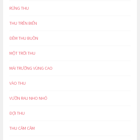
RỪNG THU
THU TRÊN BIỂN
ĐÊM THU BUỒN
MỘT TRỜI THU
MÁI TRƯỜNG VÙNG CAO
VÀO THU
VƯỜN RAU NHO NHỎ
ĐỢI THU
THU CĂM CĂM