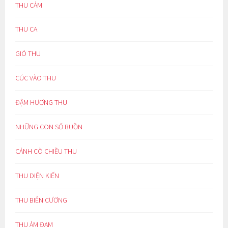
THU CẢM
THU CA
GIÓ THU
CÚC VÀO THU
ĐẬM HƯƠNG THU
NHỮNG CON SỐ BUỒN
CÁNH CÒ CHIỀU THU
THU DIỆN KIẾN
THU BIÊN CƯƠNG
THU ẢM ĐẠM