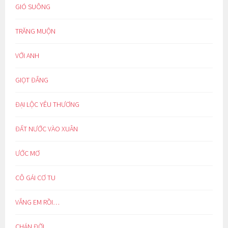
GIÓ SUÔNG
TRĂNG MUỘN
VỚI ANH
GIỌT ĐẮNG
ĐẠI LỘC YÊU THƯƠNG
ĐẤT NƯỚC VÀO XUÂN
ƯỚC MƠ
CÔ GÁI CƠ TU
VẮNG EM RỒI…
CHÁN ĐỜI