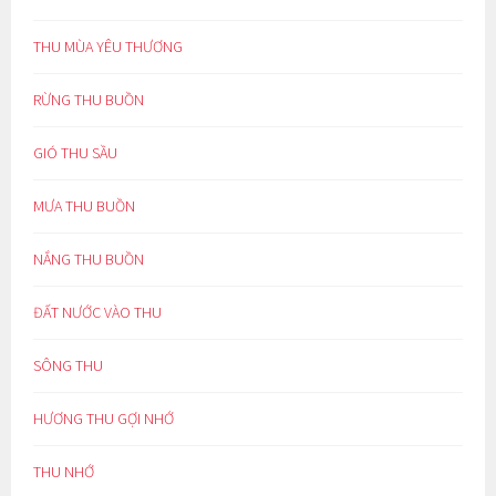
THU MÙA YÊU THƯƠNG
RỪNG THU BUỒN
GIÓ THU SẦU
MƯA THU BUỒN
NẮNG THU BUỒN
ĐẤT NƯỚC VÀO THU
SÔNG THU
HƯƠNG THU GỢI NHỚ
THU NHỚ