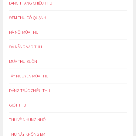
LANG THANG CHIỀU THU
ĐÊM THU CÔ QUẠNH
HÀ NỘI MÙA THU
ĐÀ NẴNG VÀO THU
MƯA THU BUỒN
TÂY NGUYÊN MÙA THU
DÁNG TRÚC CHIỀU THU
GIỌT THU
THU VỀ NHUNG NHỚ
THU NÀY KHÔNG EM