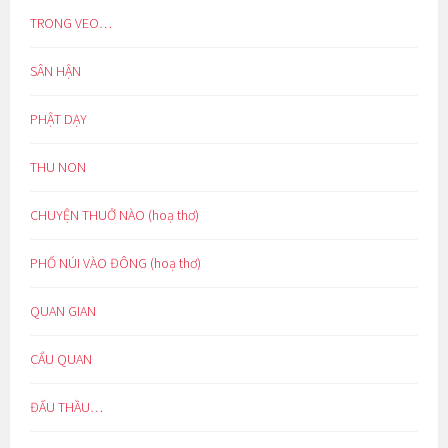
TRONG VEO…
SÂN HẬN
PHẬT DẠY
THU NON
CHUYỆN THUỞ NÀO (hoạ thơ)
PHỐ NÚI VÀO ĐÔNG (hoạ thơ)
QUAN GIAN
CẨU QUAN
ĐẤU THẦU…