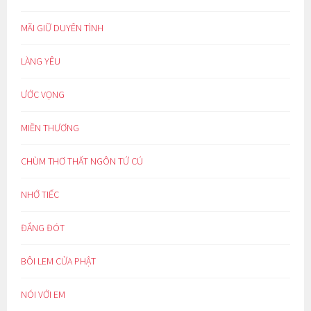
MÃI GIỮ DUYÊN TÌNH
LÀNG YÊU
ƯỚC VỌNG
MIỀN THƯƠNG
CHÙM THƠ THẤT NGÔN TỨ CÚ
NHỚ TIẾC
ĐẮNG ĐÓT
BÔI LEM CỬA PHẬT
NÓI VỚI EM