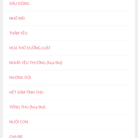
ĐẦU ĐÔNG
NHỚ MÃI
THẦM YÊU
HOẠ THƠ ĐƯỜNG LUẬT
NGHĨA YÊU THƯƠNG (hoạ thơ)
NGÓNG ĐỢI
HẾT ĐẬM TÌNH THU
TIẾNG THU (hoạ thơ)
NUÔI CON
CHA MẸ