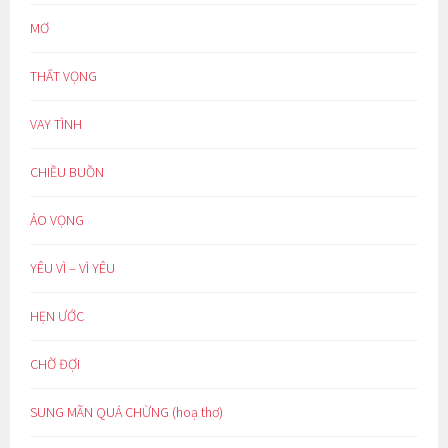
MƠ
THẤT VỌNG
VAY TÌNH
CHIỀU BUỒN
ẢO VỌNG
YÊU VÌ – VÌ YÊU
HẸN ƯỚC
CHỜ ĐỢI
SUNG MÃN QUÁ CHỪNG (hoạ thơ)