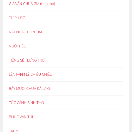
GIÀ VẪN CHƯA GIÀ (hoạ thơ)
TỰ RU ĐỜI
NÁT NHÀU CON TIM
NUỐI TIẾC
TIẾNG SÉT LƯNG TRỜI
LÊN FARM LÝ CHIỀU CHIỀU
BẢY MƯƠI CHƯA ĐÃ LÀ GÌ
TỨC CẢNH SINH THƠ
PHÚC VẠN THÌ
TRÙM