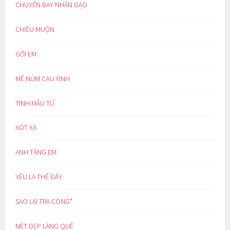
CHUYẾN BAY NHÂN ĐẠO
CHIỀU MUỘN
GỞI EM
MÊ NÚM CAU XINH
TÌNH MẪU TỬ
XÓT XA
ANH TẶNG EM
YÊU LÀ THẾ ĐẤY
SAO LẠI TRA CÒNG*
NÉT ĐẸP LÀNG QUÊ