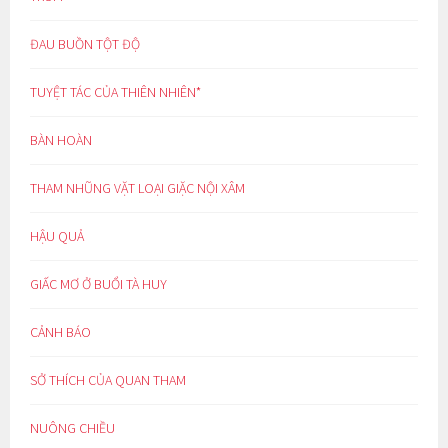
ĐAU BUỒN TỘT ĐỘ
TUYỆT TÁC CỦA THIÊN NHIÊN*
BÀN HOÀN
THAM NHŨNG VẶT LOẠI GIẶC NỘI XÂM
HẬU QUẢ
GIẤC MƠ Ở BUỔI TÀ HUY
CẢNH BÁO
SỞ THÍCH CỦA QUAN THAM
NUÔNG CHIỀU