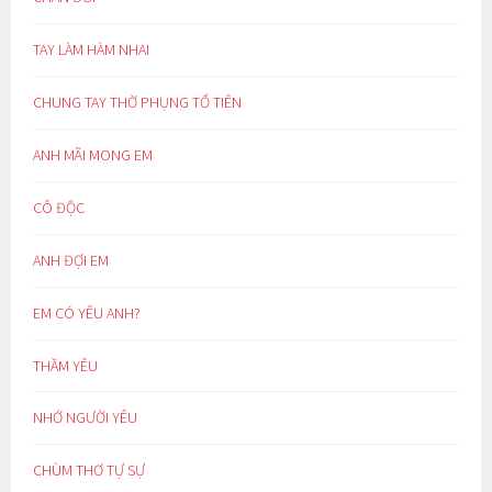
TAY LÀM HÀM NHAI
CHUNG TAY THỜ PHỤNG TỔ TIÊN
ANH MÃI MONG EM
CÔ ĐỘC
ANH ĐỢI EM
EM CÓ YÊU ANH?
THẦM YÊU
NHỚ NGƯỜI YÊU
CHÙM THƠ TỰ SỰ