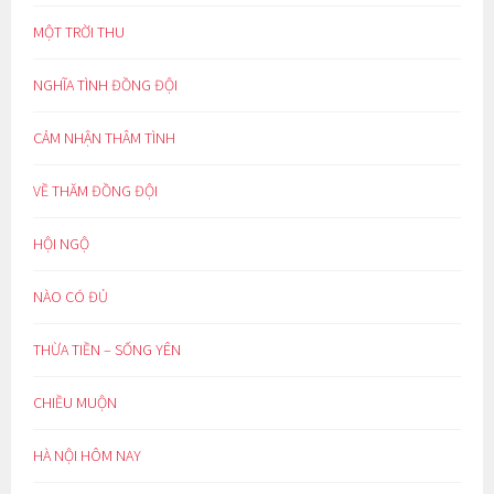
MỘT TRỜI THU
NGHĨA TÌNH ĐỒNG ĐỘI
CẢM NHẬN THÂM TÌNH
VỀ THĂM ĐỒNG ĐỘI
HỘI NGỘ
NÀO CÓ ĐỦ
THỪA TIỀN – SỐNG YÊN
CHIỀU MUỘN
HÀ NỘI HÔM NAY