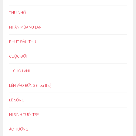
THU NHỚ
NHÂN MÙA VU LAN
PHÚT ĐẦU THU
CUỘC ĐỜI
…CHO LÀNH
LẺN VÀO RỪNG (hoạ thơ)
LẼ SỐNG
HI SINH TUỔI TRẺ
ẢO TƯỞNG