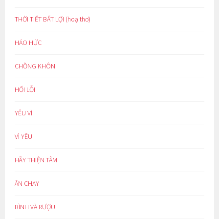
THỜI TIẾT BẤT LỢI (hoạ thơ)
HÁO HỨC
CHỒNG KHÔN
HỐI LỖI
YÊU VÌ
VÌ YÊU
HÃY THIỆN TÂM
ĂN CHAY
BÌNH VÀ RƯỢU