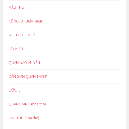
MÀU THU
CŨNG LÀ…(lẩy Kiều)
SỞ THÍCH BÁ VƠ
LẨY KIỀU
QUAN NÀO AN YÊN
DÂN GIAN QUAN THAM*
ƯỚC…
QUANG VINH (hoạ thơ)
VÀO THU (hoạ thơ)