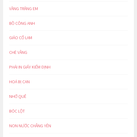
VẦNG TRĂNG EM
BỒ CÔNG ANH
GIẢO CỔ LAM
CHÈ VẰNG
PHẢI IN GIẤY KIỂM ĐỊNH
HOÁ BỊ CAN
NHỚ QUÊ
BÓC LỘT
NON NƯỚC CHẲNG YÊN