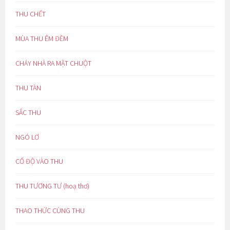
THU CHẾT
MÙA THU ÊM ĐỀM
CHÁY NHÀ RA MẶT CHUỘT
THU TÀN
SẮC THU
NGÓ LƠ
CỔ ĐỘ VÀO THU
THU TƯƠNG TƯ (hoạ thơ)
THAO THỨC CÙNG THU