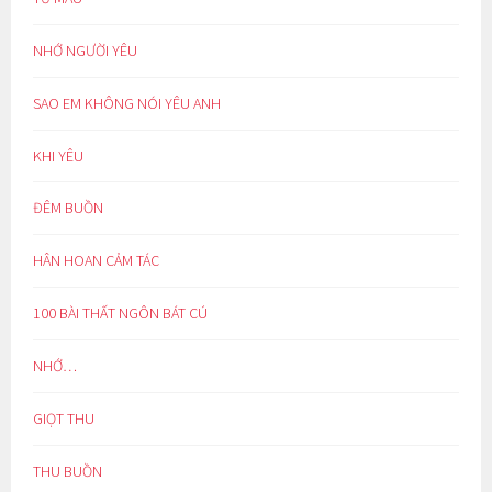
NHỚ NGƯỜI YÊU
SAO EM KHÔNG NÓI YÊU ANH
KHI YÊU
ĐÊM BUỒN
HÂN HOAN CẢM TÁC
100 BÀI THẤT NGÔN BÁT CÚ
NHỚ…
GIỌT THU
THU BUỒN