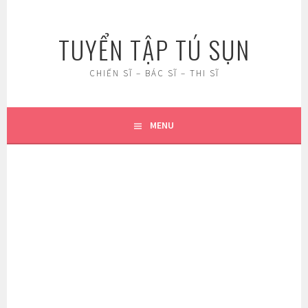
Skip
to
TUYỂN TẬP TÚ SỤN
content
CHIẾN SĨ – BÁC SĨ – THI SĨ
MENU