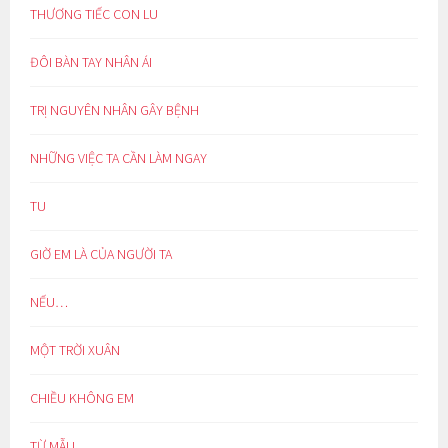
THƯƠNG TIẾC CON LU
ĐÔI BÀN TAY NHÂN ÁI
TRỊ NGUYÊN NHÂN GÂY BỆNH
NHỮNG VIỆC TA CẦN LÀM NGAY
TU
GIỜ EM LÀ CỦA NGƯỜI TA
NẾU…
MỘT TRỜI XUÂN
CHIỀU KHÔNG EM
TỪ MẪU