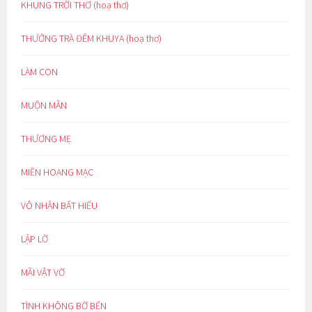
KHUNG TRỜI THƠ (hoạ thơ)
THƯỞNG TRÀ ĐÊM KHUYA (hoạ thơ)
LÀM CON
MUỘN MẰN
THƯƠNG MẸ
MIỀN HOANG MẠC
VÔ NHÂN BẤT HIẾU
LẬP LỜ
MÃI VẬT VỜ
TÌNH KHÔNG BỜ BẾN