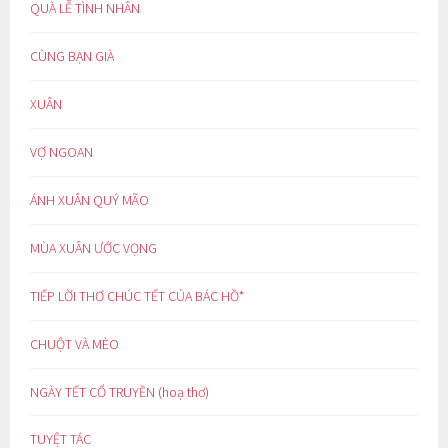
QUÀ LỄ TÌNH NHÂN
CÙNG BẠN GIÀ
XUÂN
VỢ NGOAN
ÁNH XUÂN QUÝ MÃO
MÙA XUÂN ƯỚC VỌNG
TIẾP LỜI THƠ CHÚC TẾT CỦA BÁC HỒ*
CHUỘT VÀ MÈO
NGÀY TẾT CỔ TRUYỀN (hoạ thơ)
TUYỆT TÁC