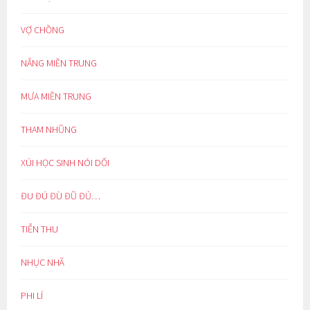
VỢ CHỒNG
NẮNG MIỀN TRUNG
MƯA MIỀN TRUNG
THAM NHŨNG
XÚI HỌC SINH NÓI DỐI
ĐU ĐÚ ĐÙ ĐŨ ĐỦ…
TIỄN THU
NHỤC NHÃ
PHI LÍ