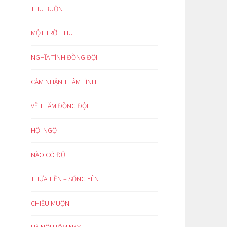
THU BUỒN
MỘT TRỜI THU
NGHĨA TÌNH ĐỒNG ĐỘI
CẢM NHẬN THÂM TÌNH
VỀ THĂM ĐỒNG ĐỘI
HỘI NGỘ
NÀO CÓ ĐỦ
THỪA TIỀN – SỐNG YÊN
CHIỀU MUỘN