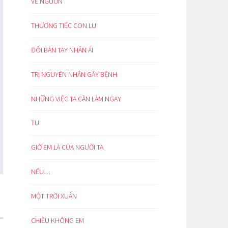
VỀ NGUỒN
THƯƠNG TIẾC CON LU
ĐÔI BÀN TAY NHÂN ÁI
TRỊ NGUYÊN NHÂN GÂY BỆNH
NHỮNG VIỆC TA CẦN LÀM NGAY
TU
GIỜ EM LÀ CỦA NGƯỜI TA
NẾU…
MỘT TRỜI XUÂN
CHIỀU KHÔNG EM