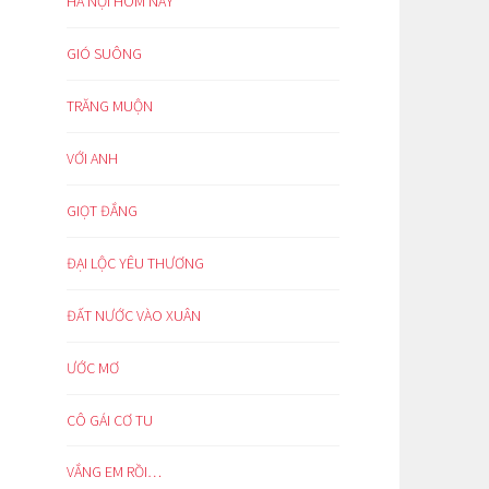
HÀ NỘI HÔM NAY
GIÓ SUÔNG
TRĂNG MUỘN
VỚI ANH
GIỌT ĐẮNG
ĐẠI LỘC YÊU THƯƠNG
ĐẤT NƯỚC VÀO XUÂN
ƯỚC MƠ
CÔ GÁI CƠ TU
VẮNG EM RỒI…