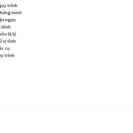
quy trình
chứng minh
tận ngọn
 bình
ôn là lý
 vị tình
ác cụ
y trình