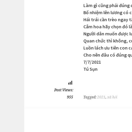
Làm gì cũng phải đúng 
Bổ nhiệm lên lương có 
Hái trái cần trèo ngay 
Cắm hoa hãy chọn đó là
Người dân muốn được lu
Quan chức thì không, cứ
Luồn lách ưu tiên con c
Cho nên đâu có đúng qu
7/7/2021
Tú Sụn
Post Views:
955
Tagged:
2021
,
xã hội