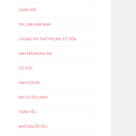
CHÁN ĐỜI
TAY LÀM HÀM NHAI
CHUNG TAY THỜ PHỤNG TỔ TIÊN
ANH MÃI MONG EM
CÔ ĐỘC
ANH ĐỢI EM
EM CÓ YÊU ANH?
THẦM YÊU
NHỚ NGƯỜI YÊU