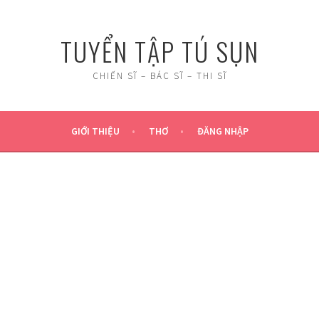
TUYỂN TẬP TÚ SỤN
CHIẾN SĨ – BÁC SĨ – THI SĨ
GIỚI THIỆU
THƠ
ĐĂNG NHẬP