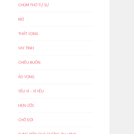
CHÙM THƠ TỰ SỰ
MƠ
THẤT VỌNG
VAY TÌNH
CHIỀU BUỒN
ẢO VỌNG
YÊU VÌ – VÌ YÊU
HẸN ƯỚC
CHỜ ĐỢI
SUNG MÃN QUÁ CHỪNG (hoạ thơ)