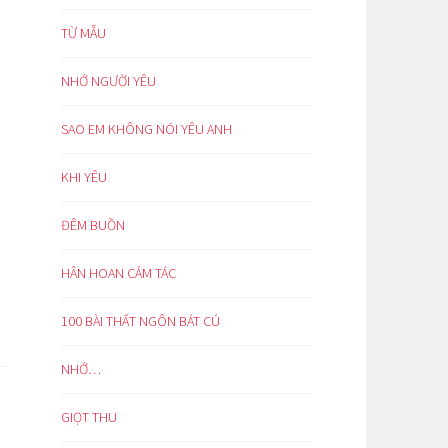
TỪ MẪU
NHỚ NGƯỜI YÊU
SAO EM KHÔNG NÓI YÊU ANH
KHI YÊU
ĐÊM BUỒN
HÂN HOAN CẢM TÁC
100 BÀI THẤT NGÔN BÁT CÚ
NHỚ…
GIỌT THU