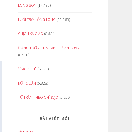
LÒNG SON
(14.491)
LƯỚI TRỜI LỒNG LỘNG
(11.165)
CHỊCH XÃ GIAO
(8.534)
ĐỪNG TƯỞNG HẠ CÁNH SẼ AN TOÀN
(6.518)
“ĐẶC KHU”
(6.381)
RỚT QUẦN
(5.828)
TỪ TRẦN THEO CHỈ ĐẠO
(5.656)
BÀI VIẾT MỚI