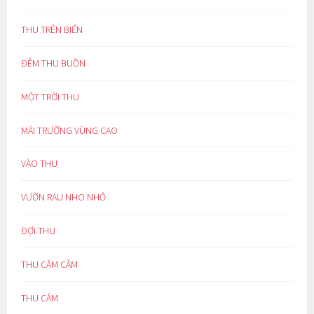
THU TRÊN BIỂN
ĐÊM THU BUỒN
MỘT TRỜI THU
MÁI TRƯỜNG VÙNG CAO
VÀO THU
VƯỜN RAU NHO NHỎ
ĐỢI THU
THU CĂM CĂM
THU CẢM