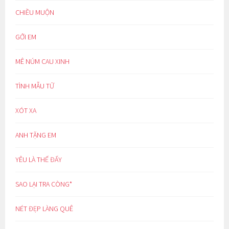
CHIỀU MUỘN
GỞI EM
MÊ NÚM CAU XINH
TÌNH MẪU TỬ
XÓT XA
ANH TẶNG EM
YÊU LÀ THẾ ĐẤY
SAO LẠI TRA CÒNG*
NÉT ĐẸP LÀNG QUÊ