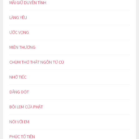
MÃI GIỮ DUYÊN TÌNH
LÀNG YÊU
ƯỚC VỌNG
MIỀN THƯƠNG
CHÙM THƠ THẤT NGÔN TỨ CÚ
NHỚ TIẾC
ĐẮNG ĐÓT
BÔI LEM CỬA PHẬT
NÓI VỚI EM
PHÚC TỔ TIÊN