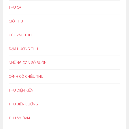
THU CA
GIÓ THU
CÚC VÀO THU
ĐẬM HƯƠNG THU
NHỮNG CON SỐ BUỒN
CÁNH CÒ CHIỀU THU
THU DIỆN KIẾN
THU BIÊN CƯƠNG
THU ẢM ĐẠM