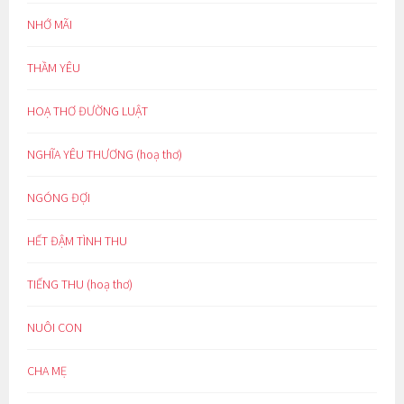
NHỚ MÃI
THẦM YÊU
HOẠ THƠ ĐƯỜNG LUẬT
NGHĨA YÊU THƯƠNG (hoạ thơ)
NGÓNG ĐỢI
HẾT ĐẬM TÌNH THU
TIẾNG THU (hoạ thơ)
NUÔI CON
CHA MẸ