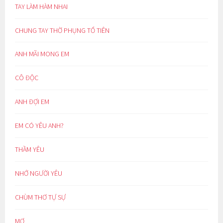
TAY LÀM HÀM NHAI
CHUNG TAY THỜ PHỤNG TỔ TIÊN
ANH MÃI MONG EM
CÔ ĐỘC
ANH ĐỢI EM
EM CÓ YÊU ANH?
THẦM YÊU
NHỚ NGƯỜI YÊU
CHÙM THƠ TỰ SỰ
MƠ