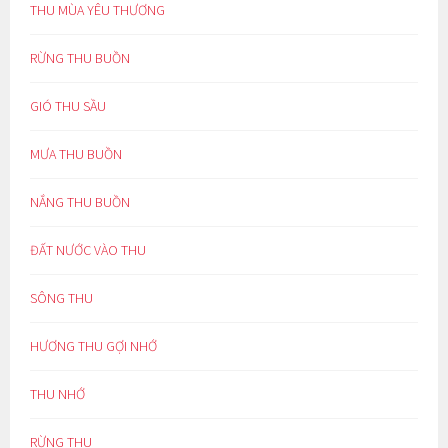
THU MÙA YÊU THƯƠNG
RỪNG THU BUỒN
GIÓ THU SẦU
MƯA THU BUỒN
NẮNG THU BUỒN
ĐẤT NƯỚC VÀO THU
SÔNG THU
HƯƠNG THU GỢI NHỚ
THU NHỚ
RỪNG THU