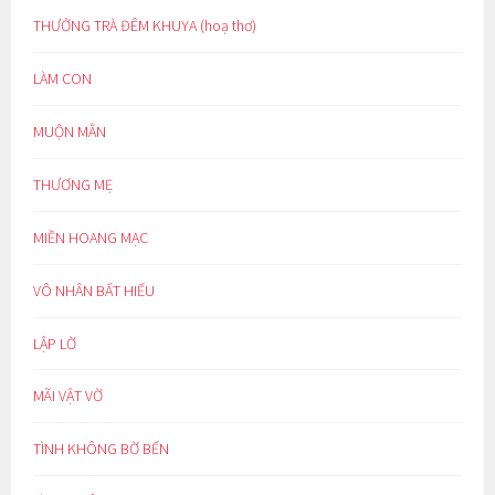
THƯỞNG TRÀ ĐÊM KHUYA (hoạ thơ)
LÀM CON
MUỘN MẰN
THƯƠNG MẸ
MIỀN HOANG MẠC
VÔ NHÂN BẤT HIẾU
LẬP LỜ
MÃI VẬT VỜ
TÌNH KHÔNG BỜ BẾN