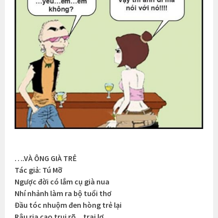
….VÀ ÔNG GIÀ TRẺ
Tác giả: Tú Mỡ
Ngược đời có lắm cụ già nua
Nhí nhảnh làm ra bộ tuổi thơ
Đầu tóc nhuộm đen hòng trẻ lại
Râu ria cạo trụi rõ…trai lơ