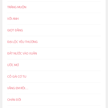
TRĂNG MUỘN
VỚI ANH
GIỌT ĐẮNG
ĐẠI LỘC YÊU THƯƠNG
ĐẤT NƯỚC VÀO XUÂN
ƯỚC MƠ
CÔ GÁI CƠ TU
VẮNG EM RỒI…
CHÁN ĐỜI