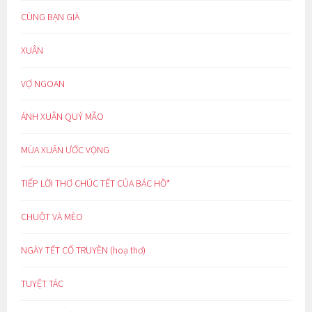
CÙNG BẠN GIÀ
XUÂN
VỢ NGOAN
ÁNH XUÂN QUÝ MÃO
MÙA XUÂN ƯỚC VỌNG
TIẾP LỜI THƠ CHÚC TẾT CỦA BÁC HỒ*
CHUỘT VÀ MÈO
NGÀY TẾT CỔ TRUYỀN (hoạ thơ)
TUYỆT TÁC