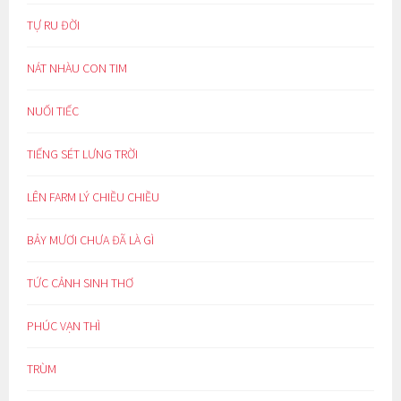
TỰ RU ĐỜI
NÁT NHÀU CON TIM
NUỐI TIẾC
TIẾNG SÉT LƯNG TRỜI
LÊN FARM LÝ CHIỀU CHIỀU
BẢY MƯƠI CHƯA ĐÃ LÀ GÌ
TỨC CẢNH SINH THƠ
PHÚC VẠN THÌ
TRÙM