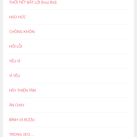
THỜI TIẾT BẤT LỢI (hoạ thơ)
HÁO HỨC
CHỒNG KHÔN
HỐI LỖI
YÊU VÌ
VÌ YÊU
HÃY THIỆN TÂM
ĂN CHAY
BÌNH VÀ RƯỢU
TRONG VEO…