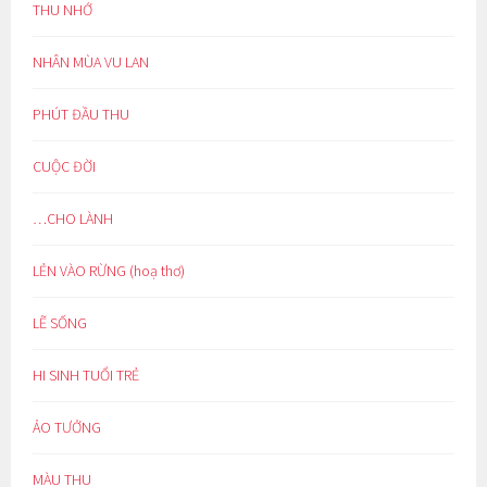
THU NHỚ
NHÂN MÙA VU LAN
PHÚT ĐẦU THU
CUỘC ĐỜI
…CHO LÀNH
LẺN VÀO RỪNG (hoạ thơ)
LẼ SỐNG
HI SINH TUỔI TRẺ
ẢO TƯỞNG
MÀU THU