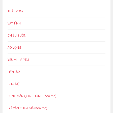
THẤT VỌNG
VAY TÌNH
CHIỀU BUỒN
ẢO VỌNG
YÊU VÌ – VÌ YÊU
HẸN ƯỚC
CHỜ ĐỢI
SUNG MÃN QUÁ CHỪNG (hoạ thơ)
GIÀ VẪN CHƯA GIÀ (hoạ thơ)