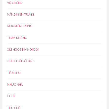
VỢ CHỒNG
NẮNG MIỀN TRUNG
MƯA MIỀN TRUNG
THAM NHŨNG
XÚI HỌC SINH NÓI DỐI
ĐU ĐÚ ĐÙ ĐŨ ĐỦ…
TIỄN THU
NHỤC NHÃ
PHI LÍ
THU CHẾT