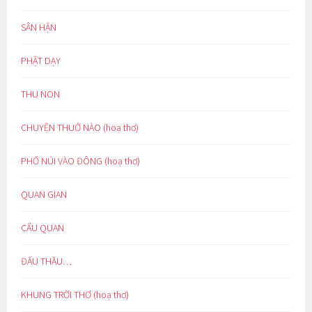
SÂN HẬN
PHẬT DẠY
THU NON
CHUYỆN THUỞ NÀO (hoạ thơ)
PHỐ NÚI VÀO ĐÔNG (hoạ thơ)
QUAN GIAN
CẨU QUAN
ĐẤU THẦU…
KHUNG TRỜI THƠ (hoạ thơ)