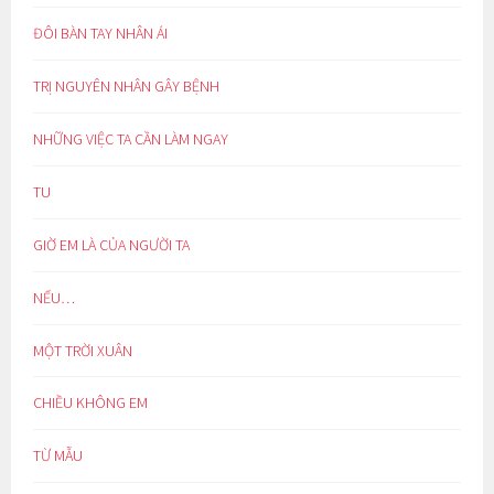
ĐÔI BÀN TAY NHÂN ÁI
TRỊ NGUYÊN NHÂN GÂY BỆNH
NHỮNG VIỆC TA CẦN LÀM NGAY
TU
GIỜ EM LÀ CỦA NGƯỜI TA
NẾU…
MỘT TRỜI XUÂN
CHIỀU KHÔNG EM
TỪ MẪU