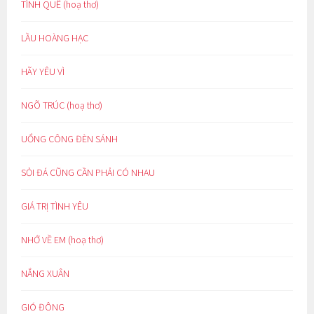
TÌNH QUÊ (hoạ thơ)
LẦU HOÀNG HẠC
HÃY YÊU VÌ
NGÕ TRÚC (hoạ thơ)
UỔNG CÔNG ĐÈN SÁNH
SỎI ĐÁ CŨNG CẦN PHẢI CÓ NHAU
GIÁ TRỊ TÌNH YÊU
NHỚ VỀ EM (hoạ thơ)
NẮNG XUÂN
GIÓ ĐÔNG