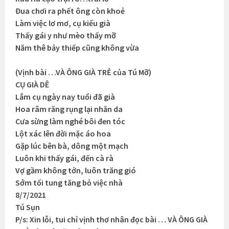
Đua chơi ra phết ông còn khoẻ
Làm việc lơ mơ, cụ kiếu già
Thấy gái y như mèo thấy mỡ
Năm thê bảy thiếp cũng không vừa
(Vịnh bài …VÀ ÔNG GIÀ TRẺ của Tú Mỡ)
CỤ GIÀ DÊ
Lắm cụ ngày nay tuổi đã già
Hoa râm răng rụng lại nhăn da
Cưa sừng làm nghé bôi đen tóc
Lột xác lên đời mặc áo hoa
Gặp lúc bên bà, dông một mạch
Luôn khi thấy gái, đến cà rà
Vợ gầm không tởn, luôn trăng gió
Sớm tối tung tăng bỏ việc nhà
8/7/2021
Tú Sụn
P/s: Xin lỗi, tui chỉ vịnh thơ nhân đọc bài … VÀ ÔNG GIÀ