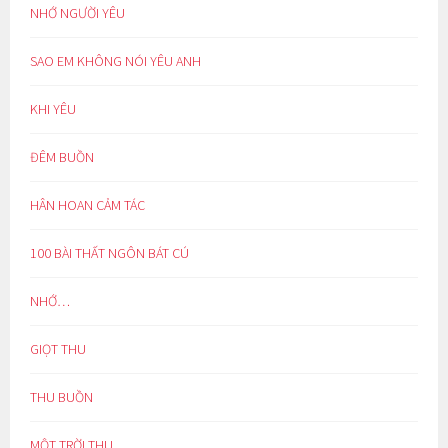
NHỚ NGƯỜI YÊU
SAO EM KHÔNG NÓI YÊU ANH
KHI YÊU
ĐÊM BUỒN
HÂN HOAN CẢM TÁC
100 BÀI THẤT NGÔN BÁT CÚ
NHỚ…
GIỌT THU
THU BUỒN
MỘT TRỜI THU