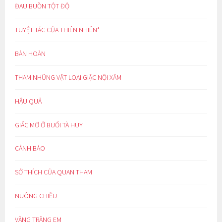
ĐAU BUỒN TỘT ĐỘ
TUYỆT TÁC CỦA THIÊN NHIÊN*
BÀN HOÀN
THAM NHŨNG VẶT LOẠI GIẶC NỘI XÂM
HẬU QUẢ
GIẤC MƠ Ở BUỔI TÀ HUY
CẢNH BÁO
SỞ THÍCH CỦA QUAN THAM
NUÔNG CHIỀU
VẦNG TRĂNG EM