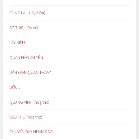
CŨNG LÀ…(lẩy Kiều)
SỞ THÍCH BÁ VƠ
LẨY KIỀU
QUAN NÀO AN YÊN
DÂN GIAN QUAN THAM*
ƯỚC…
QUANG VINH (hoạ thơ)
VÀO THU (hoạ thơ)
CHUYẾN BAY NHÂN ĐẠO