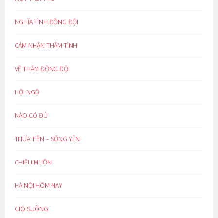
NGHĨA TÌNH ĐỒNG ĐỘI
CẢM NHẬN THÂM TÌNH
VỀ THĂM ĐỒNG ĐỘI
HỘI NGỘ
NÀO CÓ ĐỦ
THỪA TIỀN – SỐNG YÊN
CHIỀU MUỘN
HÀ NỘI HÔM NAY
GIÓ SUÔNG