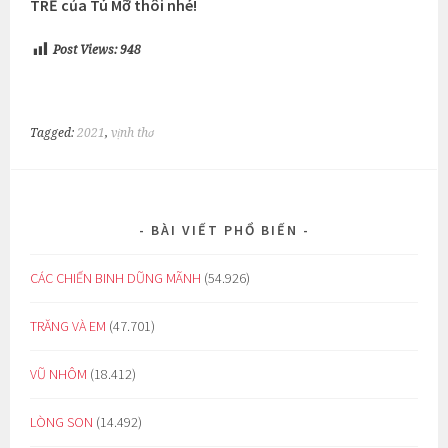
TRẺ của Tú Mỡ thôi nhé!
Post Views:
948
Tagged:
2021
,
vịnh thơ
BÀI VIẾT PHỔ BIẾN
CÁC CHIẾN BINH DŨNG MÃNH
(54.926)
TRĂNG VÀ EM
(47.701)
VŨ NHÔM
(18.412)
LÒNG SON
(14.492)