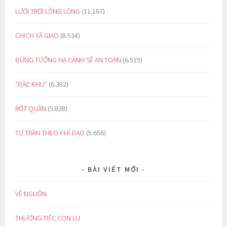
LƯỚI TRỜI LỒNG LỘNG
(11.167)
CHỊCH XÃ GIAO
(8.534)
ĐỪNG TƯỞNG HẠ CÁNH SẼ AN TOÀN
(6.519)
“ĐẶC KHU”
(6.382)
RỚT QUẦN
(5.828)
TỪ TRẦN THEO CHỈ ĐẠO
(5.656)
BÀI VIẾT MỚI
VỀ NGUỒN
THƯƠNG TIẾC CON LU