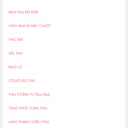
MÙA THU ÊM ĐỀM
CHÁY NHÀ RA MẶT CHUỘT
THU TÀN
SẮC THU
NGÓ LƠ
CỔ ĐỘ VÀO THU
THU TƯƠNG TƯ (hoạ thơ)
THAO THỨC CÙNG THU
LANG THANG CHIỀU THU