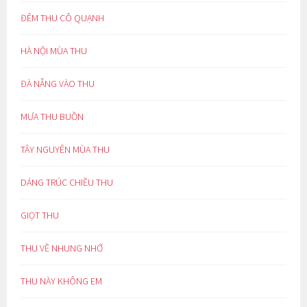
ĐÊM THU CÔ QUẠNH
HÀ NỘI MÙA THU
ĐÀ NẴNG VÀO THU
MƯA THU BUỒN
TÂY NGUYÊN MÙA THU
DÁNG TRÚC CHIỀU THU
GIỌT THU
THU VỀ NHUNG NHỚ
THU NÀY KHÔNG EM