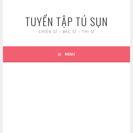
Skip
to
TUYỂN TẬP TÚ SỤN
content
CHIẾN SĨ – BÁC SĨ – THI SĨ
MENU