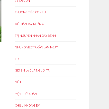
VỀ NGUỒN
THƯƠNG TIẾC CON LU
ĐÔI BÀN TAY NHÂN ÁI
TRỊ NGUYÊN NHÂN GÂY BỆNH
NHỮNG VIỆC TA CẦN LÀM NGAY
TU
GIỜ EM LÀ CỦA NGƯỜI TA
NẾU…
MỘT TRỜI XUÂN
CHIỀU KHÔNG EM