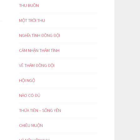
THU BUỒN
MỘT TRỜI THU
NGHĨA TÌNH ĐỒNG ĐỘI
CẢM NHẬN THÂM TÌNH
VỀ THĂM ĐỒNG ĐỘI
HỘI NGỘ
NÀO CÓ ĐỦ
THỪA TIỀN – SỐNG YÊN
CHIỀU MUỘN