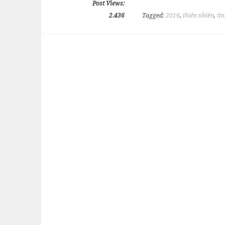
Post Views:
2.436
Tagged:
2016
,
thiên nhiên
,
tì