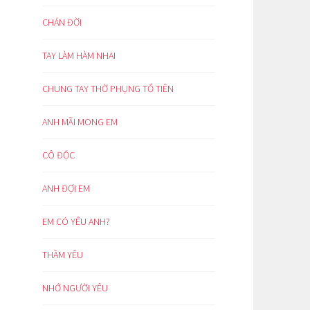
CHÁN ĐỜI
TAY LÀM HÀM NHAI
CHUNG TAY THỜ PHỤNG TỔ TIÊN
ANH MÃI MONG EM
CÔ ĐỘC
ANH ĐỢI EM
EM CÓ YÊU ANH?
THẦM YÊU
NHỚ NGƯỜI YÊU