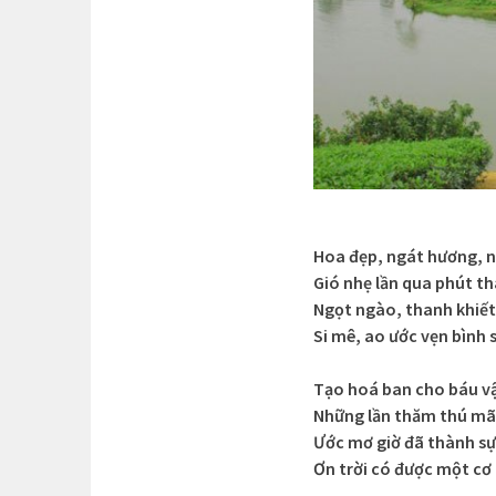
Hoa đẹp, ngát hương, n
Gió nhẹ lần qua phút t
Ngọt ngào, thanh khiế
Si mê, ao ước vẹn bình 
Tạo hoá ban cho báu v
Những lần thăm thú mã
Ước mơ giờ đã thành sự
Ơn trời có được một cơ