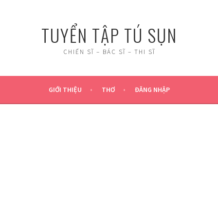
TUYỂN TẬP TÚ SỤN
CHIẾN SĨ – BÁC SĨ – THI SĨ
GIỚI THIỆU
THƠ
ĐĂNG NHẬP