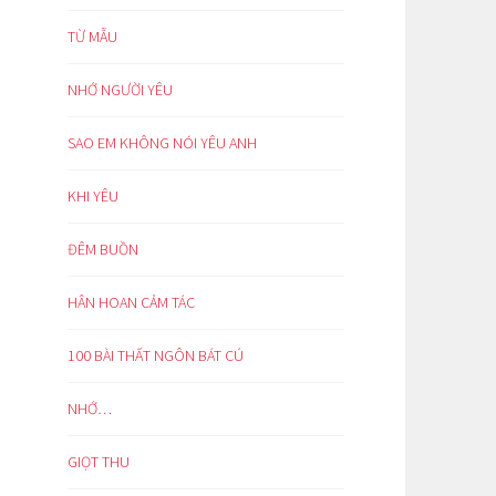
TỪ MẪU
NHỚ NGƯỜI YÊU
SAO EM KHÔNG NÓI YÊU ANH
KHI YÊU
ĐÊM BUỒN
HÂN HOAN CẢM TÁC
100 BÀI THẤT NGÔN BÁT CÚ
NHỚ…
GIỌT THU