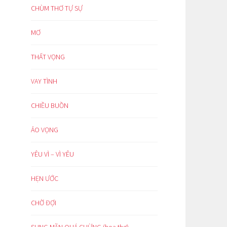
CHÙM THƠ TỰ SỰ
MƠ
THẤT VỌNG
VAY TÌNH
CHIỀU BUỒN
ẢO VỌNG
YÊU VÌ – VÌ YÊU
HẸN ƯỚC
CHỜ ĐỢI
SUNG MÃN QUÁ CHỪNG (hoạ thơ)