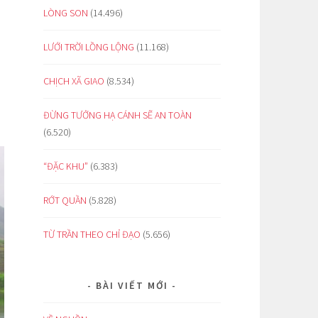
LÒNG SON
(14.496)
LƯỚI TRỜI LỒNG LỘNG
(11.168)
CHỊCH XÃ GIAO
(8.534)
ĐỪNG TƯỞNG HẠ CÁNH SẼ AN TOÀN
(6.520)
“ĐẶC KHU”
(6.383)
RỚT QUẦN
(5.828)
TỪ TRẦN THEO CHỈ ĐẠO
(5.656)
BÀI VIẾT MỚI