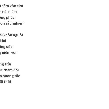
 thấm vào tim
n nỗi niềm
ồng phúc
son sắt nghiêm
ãi khôn nguôi
 lui
ằng ước
 niềm vui
ng trời
ợc thăm đồi
n hương sắc
ãi thôi