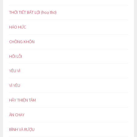
THỜI TIẾT BẤT LỢI (hoạ thơ)
HÁO HỨC
CHỒNG KHÔN
HỐI LỖI
YÊU VÌ
VÌ YÊU
HÃY THIỆN TÂM
ĂN CHAY
BÌNH VÀ RƯỢU