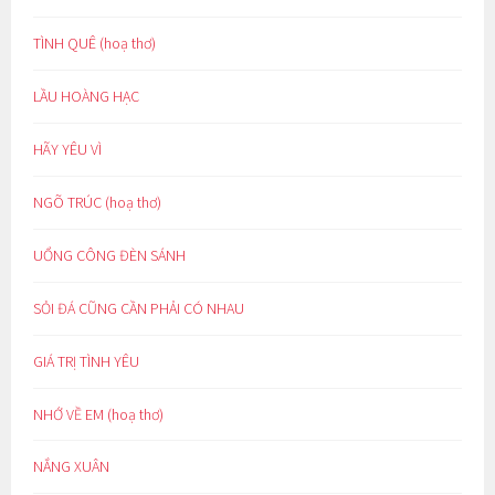
TÌNH QUÊ (hoạ thơ)
LẦU HOÀNG HẠC
HÃY YÊU VÌ
NGÕ TRÚC (hoạ thơ)
UỔNG CÔNG ĐÈN SÁNH
SỎI ĐÁ CŨNG CẦN PHẢI CÓ NHAU
GIÁ TRỊ TÌNH YÊU
NHỚ VỀ EM (hoạ thơ)
NẮNG XUÂN