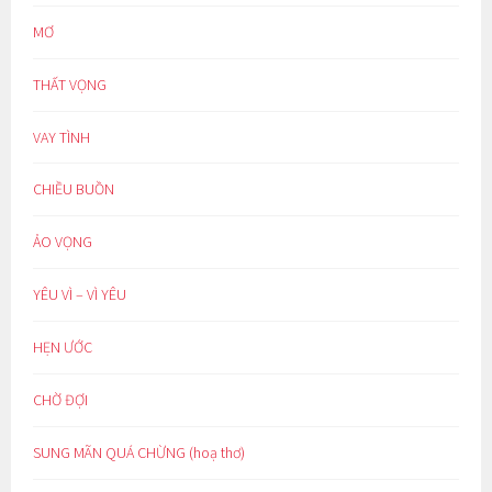
MƠ
THẤT VỌNG
VAY TÌNH
CHIỀU BUỒN
ẢO VỌNG
YÊU VÌ – VÌ YÊU
HẸN ƯỚC
CHỜ ĐỢI
SUNG MÃN QUÁ CHỪNG (hoạ thơ)