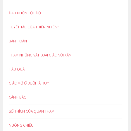
ĐAU BUỒN TỘT ĐỘ
TUYỆT TÁC CỦA THIÊN NHIÊN*
BÀN HOÀN
THAM NHŨNG VẶT LOẠI GIẶC NỘI XÂM
HẬU QUẢ
GIẤC MƠ Ở BUỔI TÀ HUY
CẢNH BÁO
SỞ THÍCH CỦA QUAN THAM
NUÔNG CHIỀU