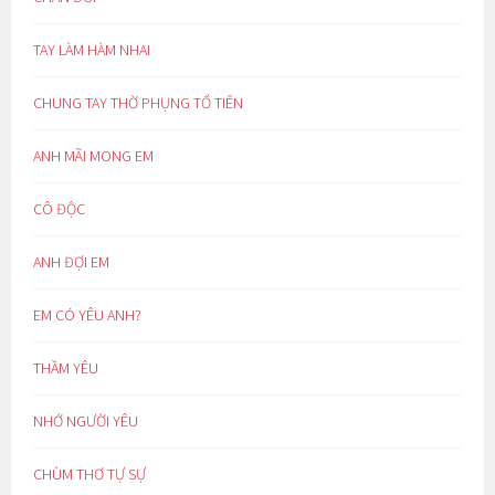
TAY LÀM HÀM NHAI
CHUNG TAY THỜ PHỤNG TỔ TIÊN
ANH MÃI MONG EM
CÔ ĐỘC
ANH ĐỢI EM
EM CÓ YÊU ANH?
THẦM YÊU
NHỚ NGƯỜI YÊU
CHÙM THƠ TỰ SỰ