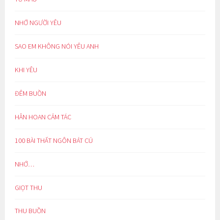
NHỚ NGƯỜI YÊU
SAO EM KHÔNG NÓI YÊU ANH
KHI YÊU
ĐÊM BUỒN
HÂN HOAN CẢM TÁC
100 BÀI THẤT NGÔN BÁT CÚ
NHỚ…
GIỌT THU
THU BUỒN