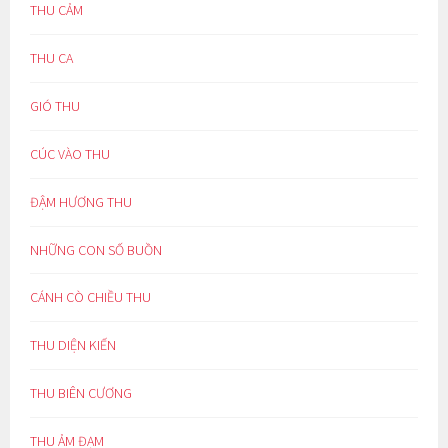
THU CẢM
THU CA
GIÓ THU
CÚC VÀO THU
ĐẬM HƯƠNG THU
NHỮNG CON SỐ BUỒN
CÁNH CÒ CHIỀU THU
THU DIỆN KIẾN
THU BIÊN CƯƠNG
THU ẢM ĐẠM