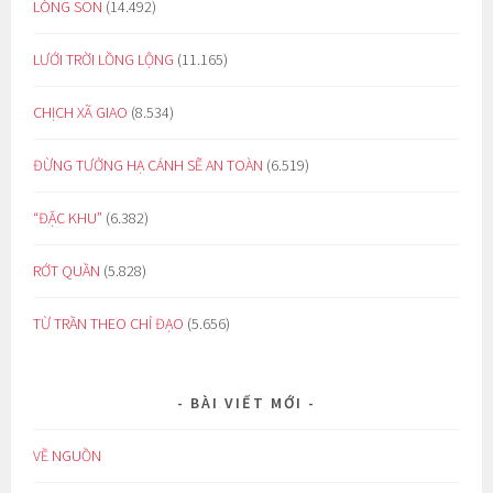
LÒNG SON
(14.492)
LƯỚI TRỜI LỒNG LỘNG
(11.165)
CHỊCH XÃ GIAO
(8.534)
ĐỪNG TƯỞNG HẠ CÁNH SẼ AN TOÀN
(6.519)
“ĐẶC KHU”
(6.382)
RỚT QUẦN
(5.828)
TỪ TRẦN THEO CHỈ ĐẠO
(5.656)
BÀI VIẾT MỚI
VỀ NGUỒN