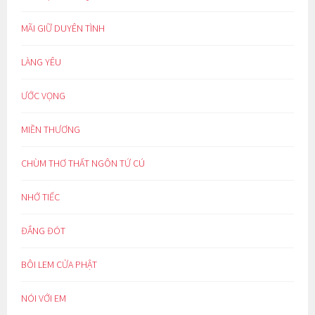
MÃI GIỮ DUYÊN TÌNH
LÀNG YÊU
ƯỚC VỌNG
MIỀN THƯƠNG
CHÙM THƠ THẤT NGÔN TỨ CÚ
NHỚ TIẾC
ĐẮNG ĐÓT
BÔI LEM CỬA PHẬT
NÓI VỚI EM