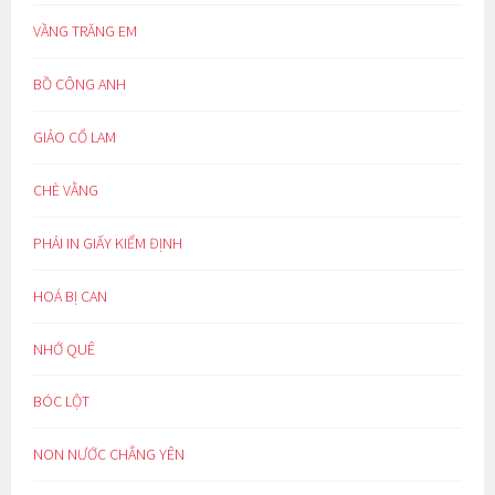
VẦNG TRĂNG EM
BỒ CÔNG ANH
GIẢO CỔ LAM
CHÈ VẰNG
PHẢI IN GIẤY KIỂM ĐỊNH
HOÁ BỊ CAN
NHỚ QUÊ
BÓC LỘT
NON NƯỚC CHẲNG YÊN