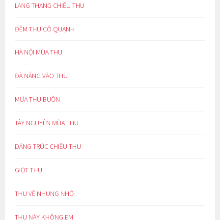
LANG THANG CHIỀU THU
ĐÊM THU CÔ QUẠNH
HÀ NỘI MÙA THU
ĐÀ NẴNG VÀO THU
MƯA THU BUỒN
TÂY NGUYÊN MÙA THU
DÁNG TRÚC CHIỀU THU
GIỌT THU
THU VỀ NHUNG NHỚ
THU NÀY KHÔNG EM