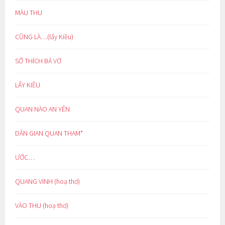
MÀU THU
CŨNG LÀ…(lẩy Kiều)
SỞ THÍCH BÁ VƠ
LẨY KIỀU
QUAN NÀO AN YÊN
DÂN GIAN QUAN THAM*
ƯỚC…
QUANG VINH (hoạ thơ)
VÀO THU (hoạ thơ)