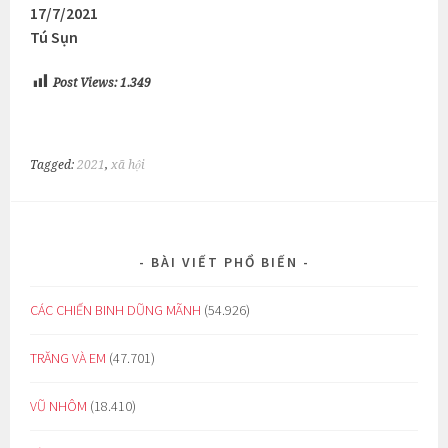
17/7/2021
Tú Sụn
Post Views:
1.349
Tagged:
2021
,
xã hội
BÀI VIẾT PHỔ BIẾN
CÁC CHIẾN BINH DŨNG MÃNH
(54.926)
TRĂNG VÀ EM
(47.701)
VŨ NHÔM
(18.410)