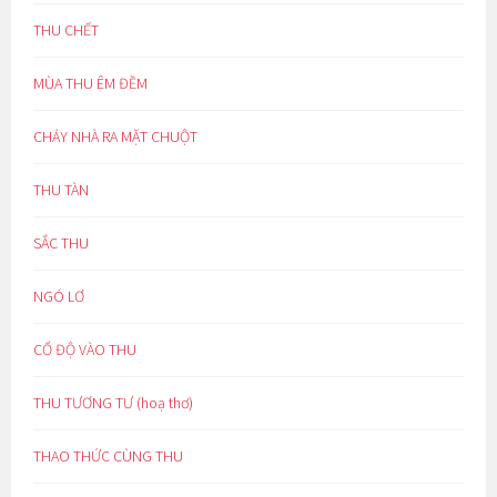
THU CHẾT
MÙA THU ÊM ĐỀM
CHÁY NHÀ RA MẶT CHUỘT
THU TÀN
SẮC THU
NGÓ LƠ
CỔ ĐỘ VÀO THU
THU TƯƠNG TƯ (hoạ thơ)
THAO THỨC CÙNG THU