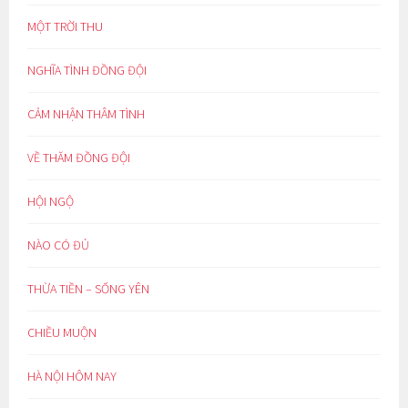
MỘT TRỜI THU
NGHĨA TÌNH ĐỒNG ĐỘI
CẢM NHẬN THÂM TÌNH
VỀ THĂM ĐỒNG ĐỘI
HỘI NGỘ
NÀO CÓ ĐỦ
THỪA TIỀN – SỐNG YÊN
CHIỀU MUỘN
HÀ NỘI HÔM NAY