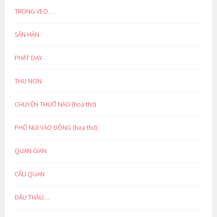
TRONG VEO…
SÂN HẬN
PHẬT DẠY
THU NON
CHUYỆN THUỞ NÀO (hoạ thơ)
PHỐ NÚI VÀO ĐÔNG (hoạ thơ)
QUAN GIAN
CẨU QUAN
ĐẤU THẦU…