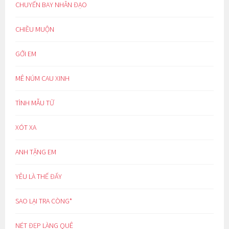
CHUYẾN BAY NHÂN ĐẠO
CHIỀU MUỘN
GỞI EM
MÊ NÚM CAU XINH
TÌNH MẪU TỬ
XÓT XA
ANH TẶNG EM
YÊU LÀ THẾ ĐẤY
SAO LẠI TRA CÒNG*
NÉT ĐẸP LÀNG QUÊ