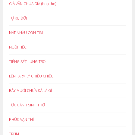
GIÀ VẪN CHƯA GIÀ (hoạ thơ)
TỰ RU ĐỜI
NÁT NHÀU CON TIM
NUỐI TIẾC
TIẾNG SÉT LƯNG TRỜI
LÊN FARM LÝ CHIỀU CHIỀU
BẢY MƯƠI CHƯA ĐÃ LÀ GÌ
TỨC CẢNH SINH THƠ
PHÚC VẠN THÌ
TRÙM