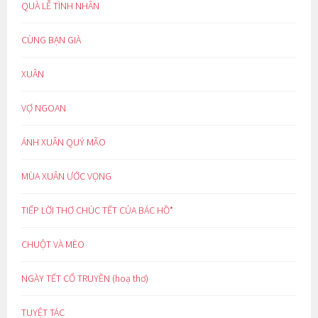
QUÀ LỄ TÌNH NHÂN
CÙNG BẠN GIÀ
XUÂN
VỢ NGOAN
ÁNH XUÂN QUÝ MÃO
MÙA XUÂN ƯỚC VỌNG
TIẾP LỜI THƠ CHÚC TẾT CỦA BÁC HỒ*
CHUỘT VÀ MÈO
NGÀY TẾT CỔ TRUYỀN (hoạ thơ)
TUYỆT TÁC