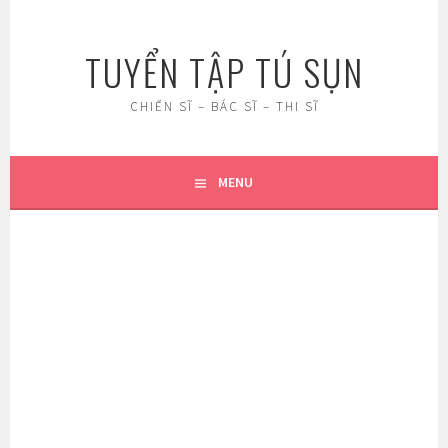
Skip
to
TUYỂN TẬP TÚ SỤN
content
CHIẾN SĨ – BÁC SĨ – THI SĨ
MENU