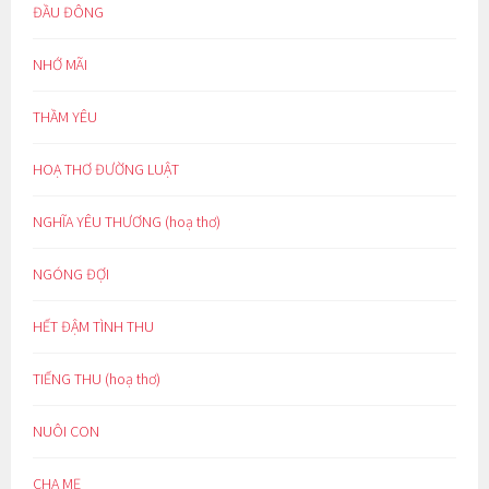
ĐẦU ĐÔNG
NHỚ MÃI
THẦM YÊU
HOẠ THƠ ĐƯỜNG LUẬT
NGHĨA YÊU THƯƠNG (hoạ thơ)
NGÓNG ĐỢI
HẾT ĐẬM TÌNH THU
TIẾNG THU (hoạ thơ)
NUÔI CON
CHA MẸ