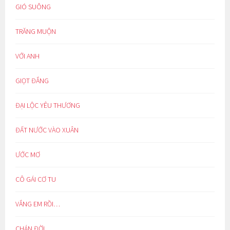
GIÓ SUÔNG
TRĂNG MUỘN
VỚI ANH
GIỌT ĐẮNG
ĐẠI LỘC YÊU THƯƠNG
ĐẤT NƯỚC VÀO XUÂN
ƯỚC MƠ
CÔ GÁI CƠ TU
VẮNG EM RỒI…
CHÁN ĐỜI