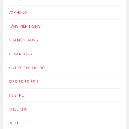
VỢ CHỒNG
NẮNG MIỀN TRUNG
MƯA MIỀN TRUNG
THAM NHŨNG
XÚI HỌC SINH NÓI DỐI
ĐU ĐÚ ĐÙ ĐŨ ĐỦ…
TIỄN THU
NHỤC NHÃ
PHI LÍ