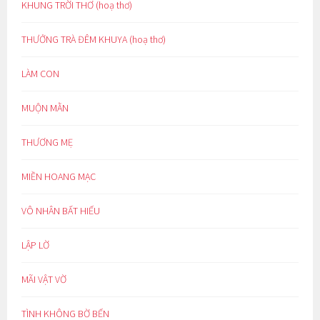
KHUNG TRỜI THƠ (hoạ thơ)
THƯỞNG TRÀ ĐÊM KHUYA (hoạ thơ)
LÀM CON
MUỘN MẰN
THƯƠNG MẸ
MIỀN HOANG MẠC
VÔ NHÂN BẤT HIẾU
LẬP LỜ
MÃI VẬT VỜ
TÌNH KHÔNG BỜ BẾN