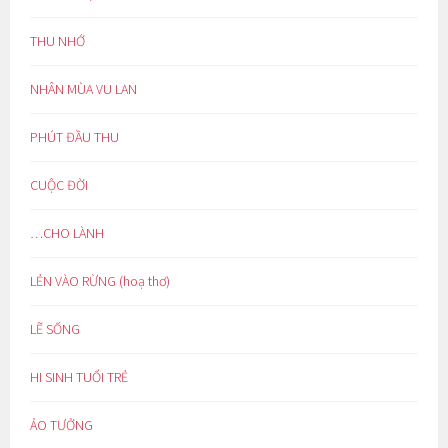
THU NHỚ
NHÂN MÙA VU LAN
PHÚT ĐẦU THU
CUỘC ĐỜI
…CHO LÀNH
LẺN VÀO RỪNG (hoạ thơ)
LẼ SỐNG
HI SINH TUỔI TRẺ
ẢO TƯỞNG