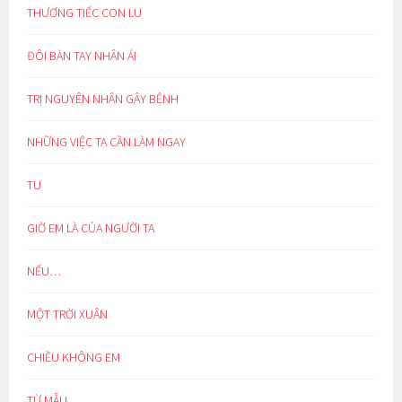
THƯƠNG TIẾC CON LU
ĐÔI BÀN TAY NHÂN ÁI
TRỊ NGUYÊN NHÂN GÂY BỆNH
NHỮNG VIỆC TA CẦN LÀM NGAY
TU
GIỜ EM LÀ CỦA NGƯỜI TA
NẾU…
MỘT TRỜI XUÂN
CHIỀU KHÔNG EM
TỪ MẪU