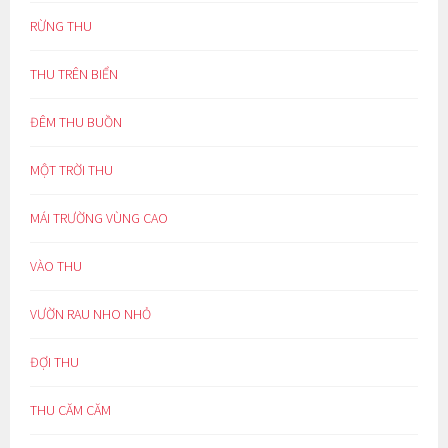
RỪNG THU
THU TRÊN BIỂN
ĐÊM THU BUỒN
MỘT TRỜI THU
MÁI TRƯỜNG VÙNG CAO
VÀO THU
VƯỜN RAU NHO NHỎ
ĐỢI THU
THU CĂM CĂM