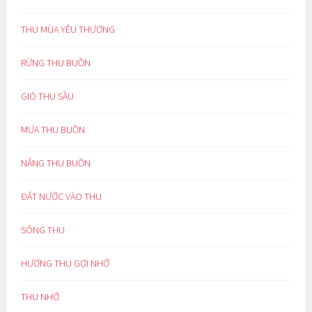
THU MÙA YÊU THƯƠNG
RỪNG THU BUỒN
GIÓ THU SẦU
MƯA THU BUỒN
NẮNG THU BUỒN
ĐẤT NƯỚC VÀO THU
SÔNG THU
HƯƠNG THU GỢI NHỚ
THU NHỚ