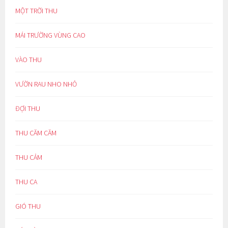
MỘT TRỜI THU
MÁI TRƯỜNG VÙNG CAO
VÀO THU
VƯỜN RAU NHO NHỎ
ĐỢI THU
THU CĂM CĂM
THU CẢM
THU CA
GIÓ THU