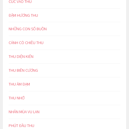
CÚC VÀO THU
ĐẬM HƯƠNG THU
NHỮNG CON SỐ BUỒN
CÁNH CÒ CHIỀU THU
THU DIỆN KIẾN
THU BIÊN CƯƠNG
THU ẢM ĐẠM
THU NHỚ
NHÂN MÙA VU LAN
PHÚT ĐẦU THU