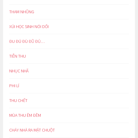
THAM NHŨNG
XÚI HỌC SINH NÓI DỐI
ĐU ĐÚ ĐÙ ĐŨ ĐỦ…
TIỄN THU
NHỤC NHÃ
PHI LÍ
THU CHẾT
MÙA THU ÊM ĐỀM
CHÁY NHÀ RA MẶT CHUỘT