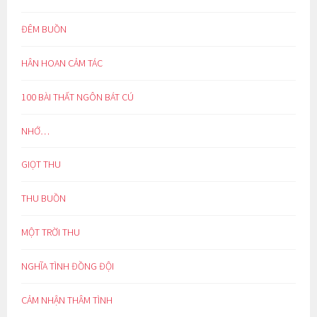
ĐÊM BUỒN
HÂN HOAN CẢM TÁC
100 BÀI THẤT NGÔN BÁT CÚ
NHỚ…
GIỌT THU
THU BUỒN
MỘT TRỜI THU
NGHĨA TÌNH ĐỒNG ĐỘI
CẢM NHẬN THÂM TÌNH