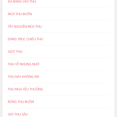
ĐÀ NẴNG VÀO THU
MƯA THU BUỒN
TÂY NGUYÊN MÙA THU
DÁNG TRÚC CHIỀU THU
GIỌT THU
THU VỀ NHUNG NHỚ
THU NÀY KHÔNG EM
THU MÙA YÊU THƯƠNG
RỪNG THU BUỒN
GIÓ THU SẦU