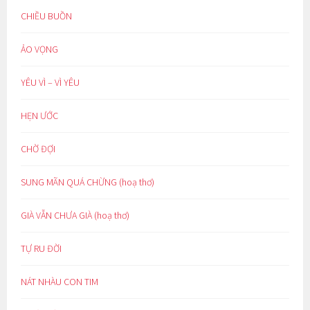
CHIỀU BUỒN
ẢO VỌNG
YÊU VÌ – VÌ YÊU
HẸN ƯỚC
CHỜ ĐỢI
SUNG MÃN QUÁ CHỪNG (hoạ thơ)
GIÀ VẪN CHƯA GIÀ (hoạ thơ)
TỰ RU ĐỜI
NÁT NHÀU CON TIM