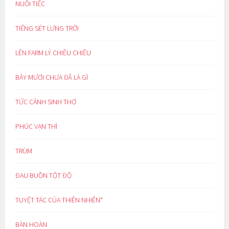
NUỐI TIẾC
TIẾNG SÉT LƯNG TRỜI
LÊN FARM LÝ CHIỀU CHIỀU
BẢY MƯƠI CHƯA ĐÃ LÀ GÌ
TỨC CẢNH SINH THƠ
PHÚC VẠN THÌ
TRÙM
ĐAU BUỒN TỘT ĐỘ
TUYỆT TÁC CỦA THIÊN NHIÊN*
BÀN HOÀN