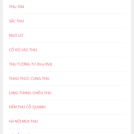
THU TÀN
SẮC THU
NGÓ LƠ
CỔ ĐỘ VÀO THU
THU TƯƠNG TƯ (hoạ thơ)
THAO THỨC CÙNG THU
LANG THANG CHIỀU THU
ĐÊM THU CÔ QUẠNH
HÀ NỘI MÙA THU