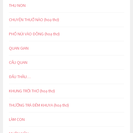
THU NON
CHUYỆN THUỞ NÀO (hoạ thơ)
PHỐ NÚI VÀO ĐÔNG (hoạ thơ)
QUAN GIAN
CẨU QUAN
ĐẤU THẦU…
KHUNG TRỜI THƠ (hoạ thơ)
THƯỞNG TRÀ ĐÊM KHUYA (hoạ thơ)
LÀM CON