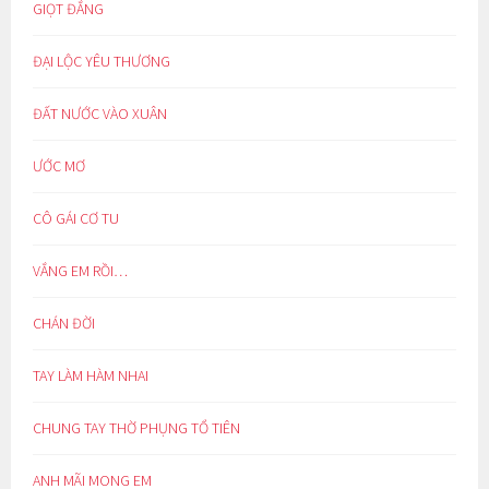
GIỌT ĐẮNG
ĐẠI LỘC YÊU THƯƠNG
ĐẤT NƯỚC VÀO XUÂN
ƯỚC MƠ
CÔ GÁI CƠ TU
VẮNG EM RỒI…
CHÁN ĐỜI
TAY LÀM HÀM NHAI
CHUNG TAY THỜ PHỤNG TỔ TIÊN
ANH MÃI MONG EM