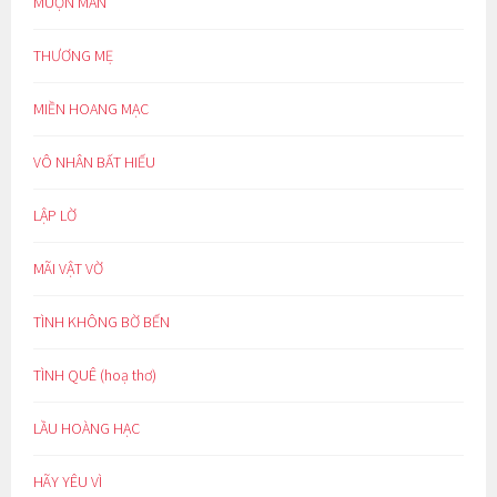
MUỘN MẰN
THƯƠNG MẸ
MIỀN HOANG MẠC
VÔ NHÂN BẤT HIẾU
LẬP LỜ
MÃI VẬT VỜ
TÌNH KHÔNG BỜ BẾN
TÌNH QUÊ (hoạ thơ)
LẦU HOÀNG HẠC
HÃY YÊU VÌ