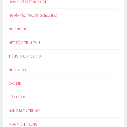
HOẠ THƠ ĐƯỜNG LUẬT
NGHĨA YÊU THƯƠNG (hoạ thơ)
NGÓNG ĐỢI
HẾT ĐẬM TÌNH THU
TIẾNG THU (hoạ thơ)
NUÔI CON
CHA MẸ
VỢ CHỒNG
NẮNG MIỀN TRUNG
MƯA MIỀN TRUNG