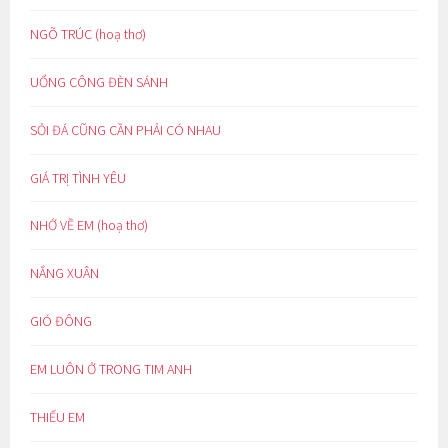
NGÕ TRÚC (hoạ thơ)
UỔNG CÔNG ĐÈN SÁNH
SỎI ĐÁ CŨNG CẦN PHẢI CÓ NHAU
GIÁ TRỊ TÌNH YÊU
NHỚ VỀ EM (hoạ thơ)
NẮNG XUÂN
GIÓ ĐÔNG
EM LUÔN Ở TRONG TIM ANH
THIẾU EM