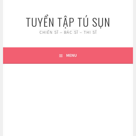
Skip
to
TUYỂN TẬP TÚ SỤN
content
CHIẾN SĨ – BÁC SĨ – THI SĨ
MENU