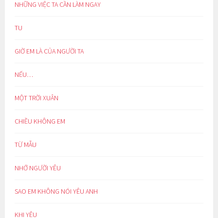
NHỮNG VIỆC TA CẦN LÀM NGAY
TU
GIỜ EM LÀ CỦA NGƯỜI TA
NẾU…
MỘT TRỜI XUÂN
CHIỀU KHÔNG EM
TỪ MẪU
NHỚ NGƯỜI YÊU
SAO EM KHÔNG NÓI YÊU ANH
KHI YÊU