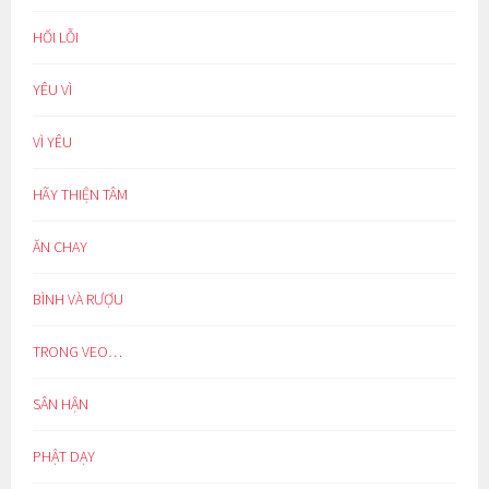
HỐI LỖI
YÊU VÌ
VÌ YÊU
HÃY THIỆN TÂM
ĂN CHAY
BÌNH VÀ RƯỢU
TRONG VEO…
SÂN HẬN
PHẬT DẠY