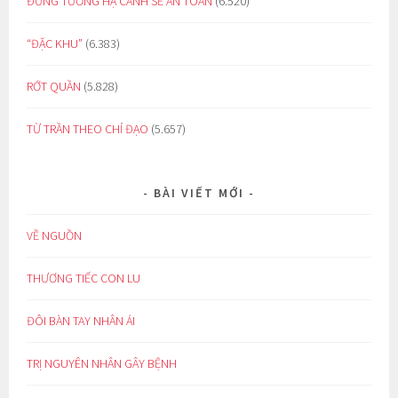
ĐỪNG TƯỞNG HẠ CÁNH SẼ AN TOÀN
(6.520)
“ĐẶC KHU”
(6.383)
RỚT QUẦN
(5.828)
TỪ TRẦN THEO CHỈ ĐẠO
(5.657)
BÀI VIẾT MỚI
VỀ NGUỒN
THƯƠNG TIẾC CON LU
ĐÔI BÀN TAY NHÂN ÁI
TRỊ NGUYÊN NHÂN GÂY BỆNH