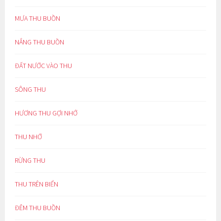
MƯA THU BUỒN
NẮNG THU BUỒN
ĐẤT NƯỚC VÀO THU
SÔNG THU
HƯƠNG THU GỢI NHỚ
THU NHỚ
RỪNG THU
THU TRÊN BIỂN
ĐÊM THU BUỒN