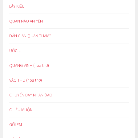
LẨY KIỀU
QUAN NÀO AN YÊN
DÂN GIAN QUAN THAM*
ƯỚC…
QUANG VINH (hoạ thơ)
VÀO THU (hoạ thơ)
CHUYẾN BAY NHÂN ĐẠO
CHIỀU MUỘN
GỞI EM