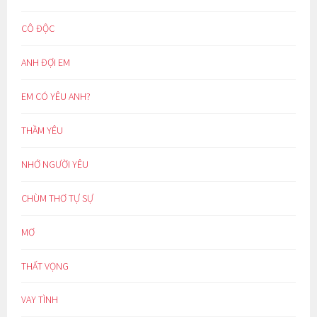
CÔ ĐỘC
ANH ĐỢI EM
EM CÓ YÊU ANH?
THẦM YÊU
NHỚ NGƯỜI YÊU
CHÙM THƠ TỰ SỰ
MƠ
THẤT VỌNG
VAY TÌNH