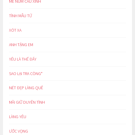
MÊ NÚM CAU XINH
TÌNH MẪU TỬ
XÓT XA
ANH TẶNG EM
YÊU LÀ THẾ ĐẤY
SAO LẠI TRA CÒNG*
NÉT ĐẸP LÀNG QUÊ
MÃI GIỮ DUYÊN TÌNH
LÀNG YÊU
ƯỚC VỌNG