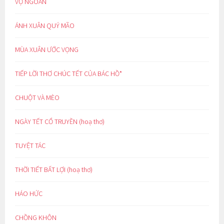
VỢ NGOAN
ÁNH XUÂN QUÝ MÃO
MÙA XUÂN ƯỚC VỌNG
TIẾP LỜI THƠ CHÚC TẾT CỦA BÁC HỒ*
CHUỘT VÀ MÈO
NGÀY TẾT CỔ TRUYỀN (hoạ thơ)
TUYỆT TÁC
THỜI TIẾT BẤT LỢI (hoạ thơ)
HÁO HỨC
CHỒNG KHÔN