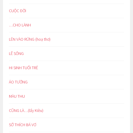
CUỘC ĐỜI
…CHO LÀNH
LẺN VÀO RỪNG (hoạ thơ)
LẼ SỐNG
HI SINH TUỔI TRẺ
ẢO TƯỞNG
MÀU THU
CŨNG LÀ…(lẩy Kiều)
SỞ THÍCH BÁ VƠ