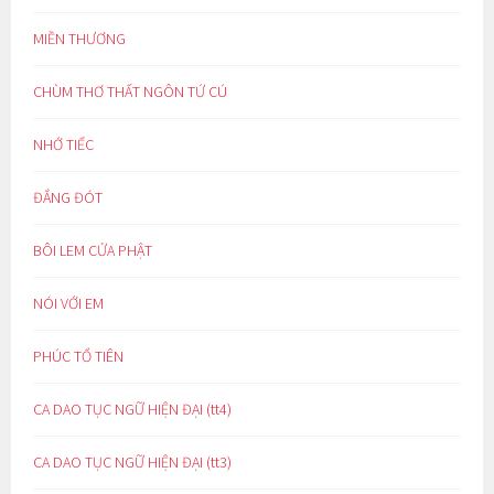
MIỀN THƯƠNG
CHÙM THƠ THẤT NGÔN TỨ CÚ
NHỚ TIẾC
ĐẮNG ĐÓT
BÔI LEM CỬA PHẬT
NÓI VỚI EM
PHÚC TỔ TIÊN
CA DAO TỤC NGỮ HIỆN ĐẠI (tt4)
CA DAO TỤC NGỮ HIỆN ĐẠI (tt3)