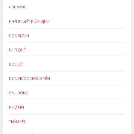
CHÈ VẰNG
PHẢI IN GIẤY KIỂM ĐỊNH
HOÁ BỊ CAN
NHỚ QUÊ
BÓC LỘT
NON NƯỚC CHẲNG YÊN
ĐẦU ĐÔNG
NHỚ MÃI
THẦM YÊU