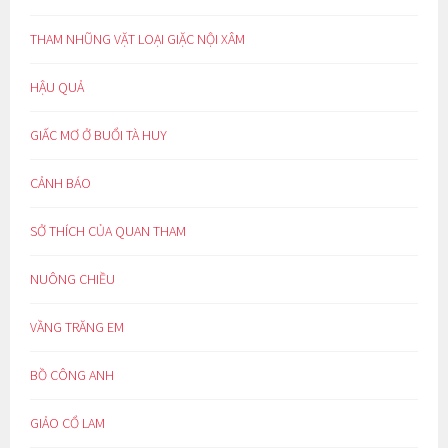
THAM NHŨNG VẶT LOẠI GIẶC NỘI XÂM
HẬU QUẢ
GIẤC MƠ Ở BUỔI TÀ HUY
CẢNH BÁO
SỞ THÍCH CỦA QUAN THAM
NUÔNG CHIỀU
VẦNG TRĂNG EM
BỒ CÔNG ANH
GIẢO CỔ LAM