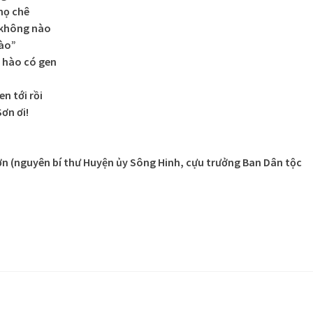
họ chê
 không nào
Lào”
 hào có gen
n tới rồi
ơn ơi!
 (nguyên bí thư Huyện ủy Sông Hinh, cựu trưởng Ban Dân tộc