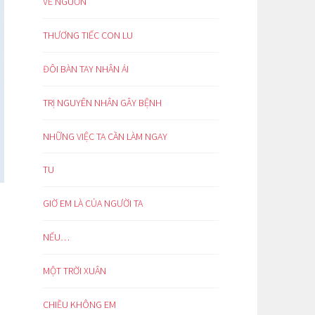
VỀ NGUỒN
THƯƠNG TIẾC CON LU
ĐÔI BÀN TAY NHÂN ÁI
TRỊ NGUYÊN NHÂN GÂY BỆNH
NHỮNG VIỆC TA CẦN LÀM NGAY
TU
GIỜ EM LÀ CỦA NGƯỜI TA
NẾU…
MỘT TRỜI XUÂN
CHIỀU KHÔNG EM