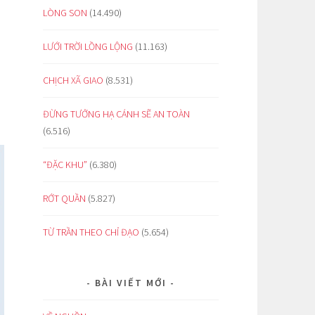
LÒNG SON
(14.490)
LƯỚI TRỜI LỒNG LỘNG
(11.163)
CHỊCH XÃ GIAO
(8.531)
ĐỪNG TƯỞNG HẠ CÁNH SẼ AN TOÀN
(6.516)
“ĐẶC KHU”
(6.380)
RỚT QUẦN
(5.827)
TỪ TRẦN THEO CHỈ ĐẠO
(5.654)
BÀI VIẾT MỚI