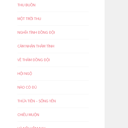
THU BUỒN
MỘT TRỜI THU
NGHĨA TÌNH ĐỒNG ĐỘI
CẢM NHẬN THÂM TÌNH
VỀ THĂM ĐỒNG ĐỘI
HỘI NGỘ
NÀO CÓ ĐỦ
THỪA TIỀN – SỐNG YÊN
CHIỀU MUỘN