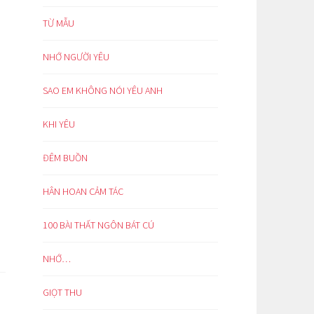
TỪ MẪU
NHỚ NGƯỜI YÊU
SAO EM KHÔNG NÓI YÊU ANH
KHI YÊU
ĐÊM BUỒN
HÂN HOAN CẢM TÁC
100 BÀI THẤT NGÔN BÁT CÚ
NHỚ…
GIỌT THU