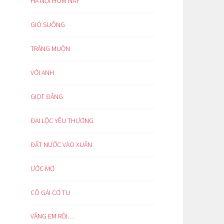
HÀ NỘI HÔM NAY
GIÓ SUÔNG
TRĂNG MUỘN
VỚI ANH
GIỌT ĐẮNG
ĐẠI LỘC YÊU THƯƠNG
ĐẤT NƯỚC VÀO XUÂN
ƯỚC MƠ
CÔ GÁI CƠ TU
VẮNG EM RỒI…