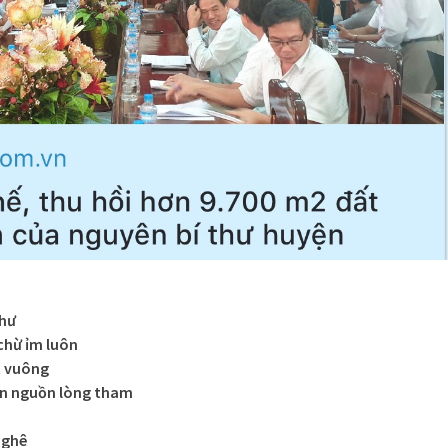
thư
chừ ỉm luôn
t vuông
ọn nguồn lòng tham
m
 ghê