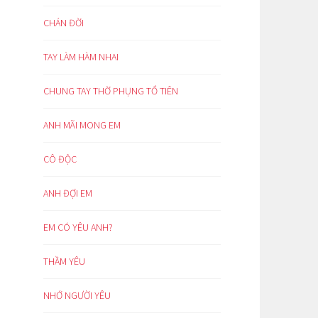
CHÁN ĐỜI
TAY LÀM HÀM NHAI
CHUNG TAY THỜ PHỤNG TỔ TIÊN
ANH MÃI MONG EM
CÔ ĐỘC
ANH ĐỢI EM
EM CÓ YÊU ANH?
THẦM YÊU
NHỚ NGƯỜI YÊU