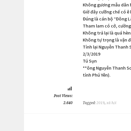
Không gương mẫu dân 
Giờ đây cưỡng chế có ê
Đúng là cán bộ “Đông 
Tham lam có cở, cường
Không trả lại là quá hèn
Không tự trọng là vận đe
Tỉnh lại Nguyễn Thanh S
2/3/2019
Tú Sụn
**ông Nguyễn Thanh Sơn
tỉnh Phú Yên).
Post Views:
2.640
Tagged:
2019
,
xã hội