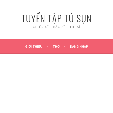
TUYỂN TẬP TÚ SỤN
CHIẾN SĨ – BÁC SĨ – THI SĨ
GIỚI THIỆU
THƠ
ĐĂNG NHẬP