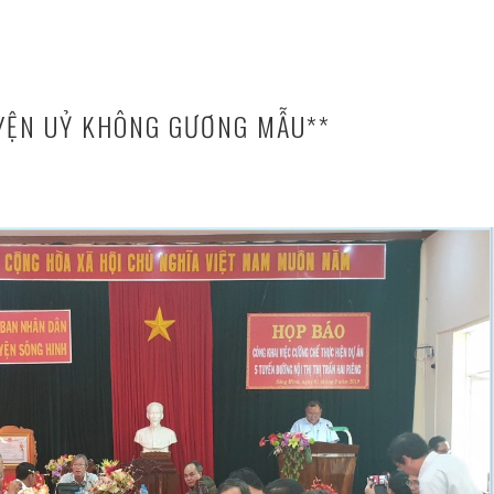
YỆN UỶ KHÔNG GƯƠNG MẪU**