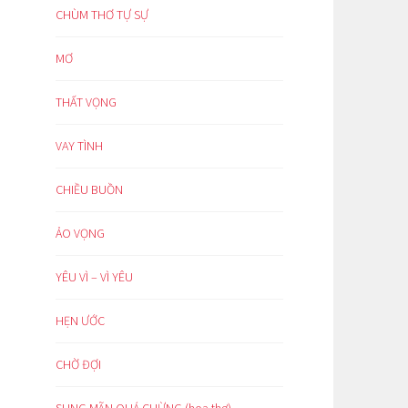
CHÙM THƠ TỰ SỰ
MƠ
THẤT VỌNG
VAY TÌNH
CHIỀU BUỒN
ẢO VỌNG
YÊU VÌ – VÌ YÊU
HẸN ƯỚC
CHỜ ĐỢI
SUNG MÃN QUÁ CHỪNG (hoạ thơ)