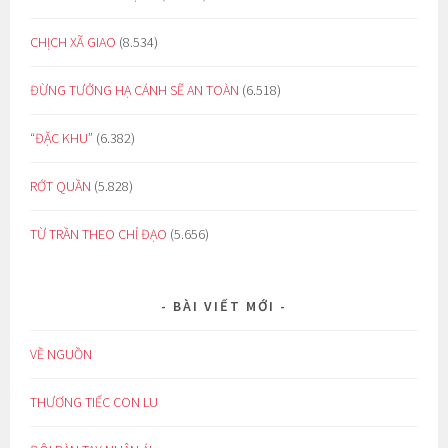
CHỊCH XÃ GIAO
(8.534)
ĐỪNG TƯỞNG HẠ CÁNH SẼ AN TOÀN
(6.518)
“ĐẶC KHU”
(6.382)
RỚT QUẦN
(5.828)
TỪ TRẦN THEO CHỈ ĐẠO
(5.656)
BÀI VIẾT MỚI
VỀ NGUỒN
THƯƠNG TIẾC CON LU