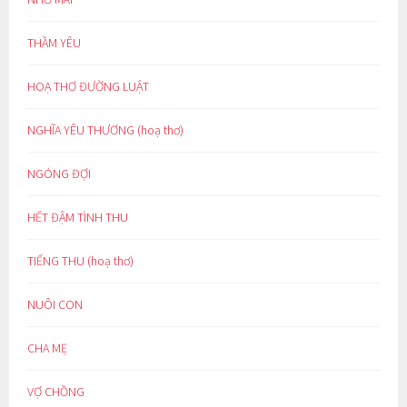
THẦM YÊU
HOẠ THƠ ĐƯỜNG LUẬT
NGHĨA YÊU THƯƠNG (hoạ thơ)
NGÓNG ĐỢI
HẾT ĐẬM TÌNH THU
TIẾNG THU (hoạ thơ)
NUÔI CON
CHA MẸ
VỢ CHỒNG