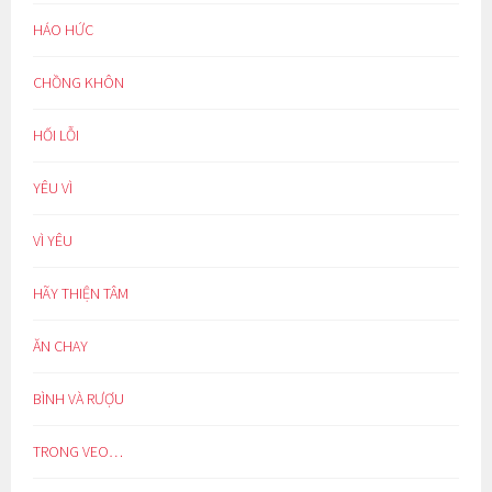
HÁO HỨC
CHỒNG KHÔN
HỐI LỖI
YÊU VÌ
VÌ YÊU
HÃY THIỆN TÂM
ĂN CHAY
BÌNH VÀ RƯỢU
TRONG VEO…