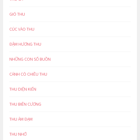
GIÓ THU
CÚC VÀO THU
ĐẬM HƯƠNG THU
NHỮNG CON SỐ BUỒN
CÁNH CÒ CHIỀU THU
THU DIỆN KIẾN
THU BIÊN CƯƠNG
THU ẢM ĐẠM
THU NHỚ