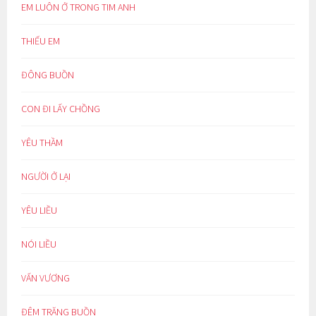
EM LUÔN Ở TRONG TIM ANH
THIẾU EM
ĐÔNG BUỒN
CON ĐI LẤY CHỒNG
YÊU THẦM
NGƯỜI Ở LẠI
YÊU LIỀU
NÓI LIỀU
VẤN VƯƠNG
ĐÊM TRĂNG BUỒN