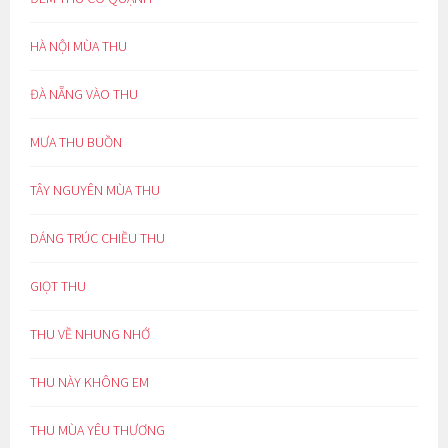
HÀ NỘI MÙA THU
ĐÀ NẴNG VÀO THU
MƯA THU BUỒN
TÂY NGUYÊN MÙA THU
DÁNG TRÚC CHIỀU THU
GIỌT THU
THU VỀ NHUNG NHỚ
THU NÀY KHÔNG EM
THU MÙA YÊU THƯƠNG