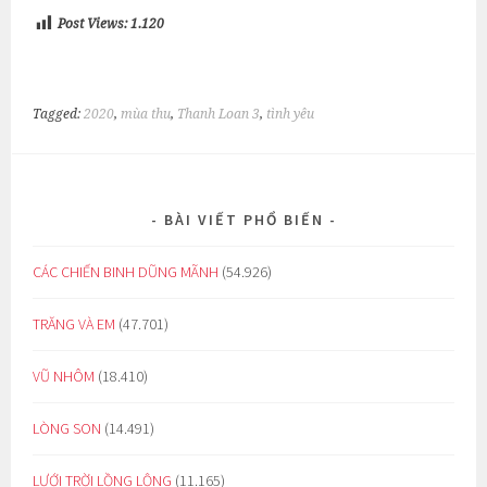
Post Views:
1.120
Tagged:
2020
,
mùa thu
,
Thanh Loan 3
,
tình yêu
BÀI VIẾT PHỔ BIẾN
CÁC CHIẾN BINH DŨNG MÃNH
(54.926)
TRĂNG VÀ EM
(47.701)
VŨ NHÔM
(18.410)
LÒNG SON
(14.491)
LƯỚI TRỜI LỒNG LỘNG
(11.165)