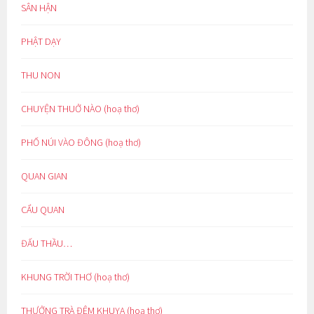
SÂN HẬN
PHẬT DẠY
THU NON
CHUYỆN THUỞ NÀO (hoạ thơ)
PHỐ NÚI VÀO ĐÔNG (hoạ thơ)
QUAN GIAN
CẨU QUAN
ĐẤU THẦU…
KHUNG TRỜI THƠ (hoạ thơ)
THƯỞNG TRÀ ĐÊM KHUYA (hoạ thơ)