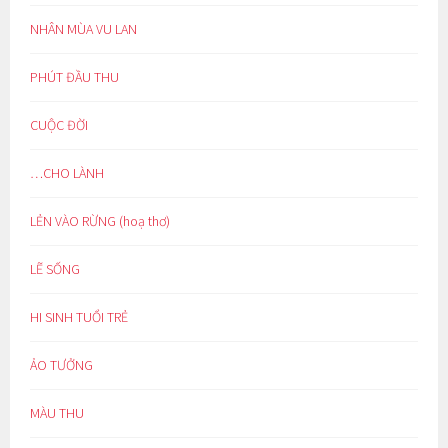
NHÂN MÙA VU LAN
PHÚT ĐẦU THU
CUỘC ĐỜI
…CHO LÀNH
LẺN VÀO RỪNG (hoạ thơ)
LẼ SỐNG
HI SINH TUỔI TRẺ
ẢO TƯỞNG
MÀU THU