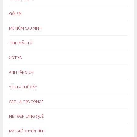
GỞI EM
MÊ NÚM CAU XINH
TÌNH MẪU TỬ
XÓT XA
ANH TẶNG EM
YÊU LÀ THẾ ĐẤY
SAO LẠI TRA CÒNG*
NÉT ĐẸP LÀNG QUÊ
MÃI GIỮ DUYÊN TÌNH