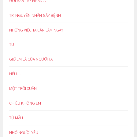
ĐÔI BÀN TAY NHÂN ÁI
TRỊ NGUYÊN NHÂN GÂY BỆNH
NHỮNG VIỆC TA CẦN LÀM NGAY
TU
GIỜ EM LÀ CỦA NGƯỜI TA
NẾU…
MỘT TRỜI XUÂN
CHIỀU KHÔNG EM
TỪ MẪU
NHỚ NGƯỜI YÊU