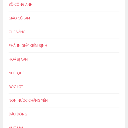
BỒ CÔNG ANH
GIẢO CỔ LAM
CHÈ VẰNG
PHẢI IN GIẤY KIỂM ĐỊNH
HOÁ BỊ CAN
NHỚ QUÊ
BÓC LỘT
NON NƯỚC CHẲNG YÊN
ĐẦU ĐÔNG
NHỚ MÃI