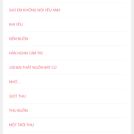
SAO EM KHÔNG NÓI YÊU ANH
KHI YÊU
ĐÊM BUỒN
HÂN HOAN CẢM TÁC
100 BÀI THẤT NGÔN BÁT CÚ
NHỚ…
GIỌT THU
THU BUỒN
MỘT TRỜI THU