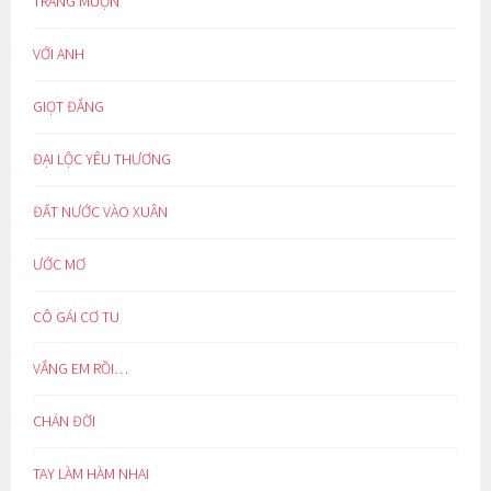
TRĂNG MUỘN
VỚI ANH
GIỌT ĐẮNG
ĐẠI LỘC YÊU THƯƠNG
ĐẤT NƯỚC VÀO XUÂN
ƯỚC MƠ
CÔ GÁI CƠ TU
VẮNG EM RỒI…
CHÁN ĐỜI
TAY LÀM HÀM NHAI