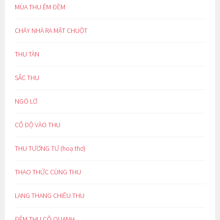
MÙA THU ÊM ĐỀM
CHÁY NHÀ RA MẶT CHUỘT
THU TÀN
SẮC THU
NGÓ LƠ
CỔ ĐỘ VÀO THU
THU TƯƠNG TƯ (hoạ thơ)
THAO THỨC CÙNG THU
LANG THANG CHIỀU THU
ĐÊM THU CÔ QUẠNH