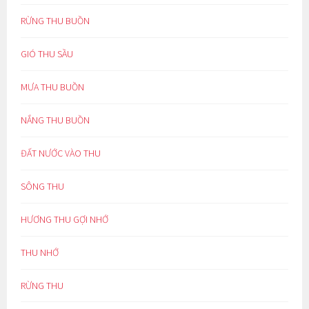
RỪNG THU BUỒN
GIÓ THU SẦU
MƯA THU BUỒN
NẮNG THU BUỒN
ĐẤT NƯỚC VÀO THU
SÔNG THU
HƯƠNG THU GỢI NHỚ
THU NHỚ
RỪNG THU