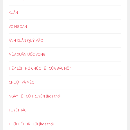
XUÂN
VỢ NGOAN
ÁNH XUÂN QUÝ MÃO
MÙA XUÂN ƯỚC VỌNG
TIẾP LỜI THƠ CHÚC TẾT CỦA BÁC HỒ*
CHUỘT VÀ MÈO
NGÀY TẾT CỔ TRUYỀN (hoạ thơ)
TUYỆT TÁC
THỜI TIẾT BẤT LỢI (hoạ thơ)