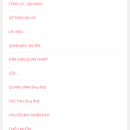
CŨNG LÀ…(lẩy Kiều)
SỞ THÍCH BÁ VƠ
LẨY KIỀU
QUAN NÀO AN YÊN
DÂN GIAN QUAN THAM*
ƯỚC…
QUANG VINH (hoạ thơ)
VÀO THU (hoạ thơ)
CHUYẾN BAY NHÂN ĐẠO
CHIỀU MUỘN