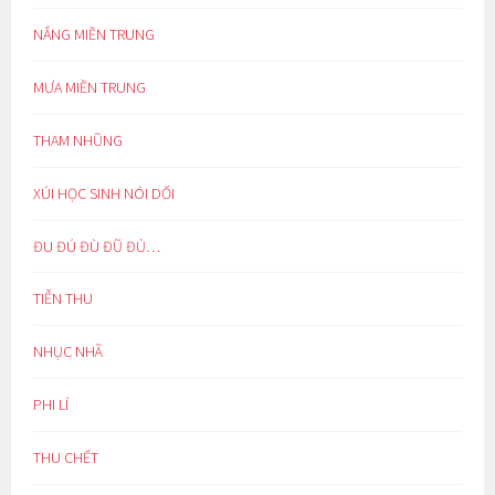
NẮNG MIỀN TRUNG
MƯA MIỀN TRUNG
THAM NHŨNG
XÚI HỌC SINH NÓI DỐI
ĐU ĐÚ ĐÙ ĐŨ ĐỦ…
TIỄN THU
NHỤC NHÃ
PHI LÍ
THU CHẾT