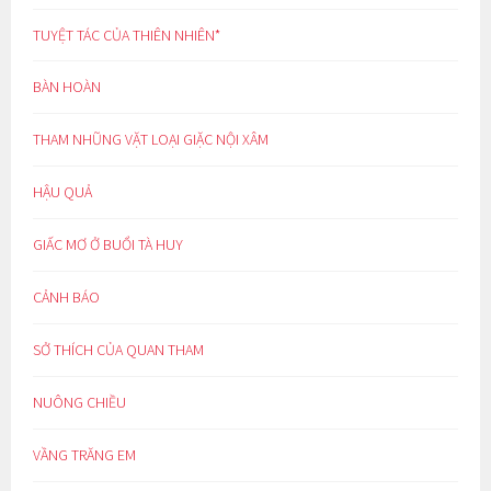
TUYỆT TÁC CỦA THIÊN NHIÊN*
BÀN HOÀN
THAM NHŨNG VẶT LOẠI GIẶC NỘI XÂM
HẬU QUẢ
GIẤC MƠ Ở BUỔI TÀ HUY
CẢNH BÁO
SỞ THÍCH CỦA QUAN THAM
NUÔNG CHIỀU
VẦNG TRĂNG EM