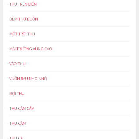
THU TRÊN BIỂN
ĐÊM THU BUỒN
MỘT TRỜI THU
MÁI TRƯỜNG VÙNG CAO
VÀO THU
VƯỜN RAU NHO NHỎ
ĐỢI THU
THU CĂM CĂM
THU CẢM
THU CA