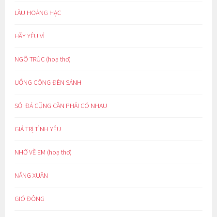
LẦU HOÀNG HẠC
HÃY YÊU VÌ
NGÕ TRÚC (hoạ thơ)
UỔNG CÔNG ĐÈN SÁNH
SỎI ĐÁ CŨNG CẦN PHẢI CÓ NHAU
GIÁ TRỊ TÌNH YÊU
NHỚ VỀ EM (hoạ thơ)
NẮNG XUÂN
GIÓ ĐÔNG