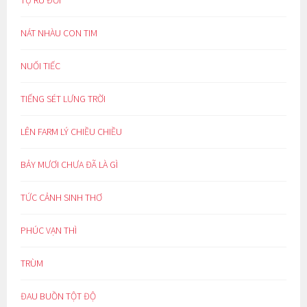
NÁT NHÀU CON TIM
NUỐI TIẾC
TIẾNG SÉT LƯNG TRỜI
LÊN FARM LÝ CHIỀU CHIỀU
BẢY MƯƠI CHƯA ĐÃ LÀ GÌ
TỨC CẢNH SINH THƠ
PHÚC VẠN THÌ
TRÙM
ĐAU BUỒN TỘT ĐỘ