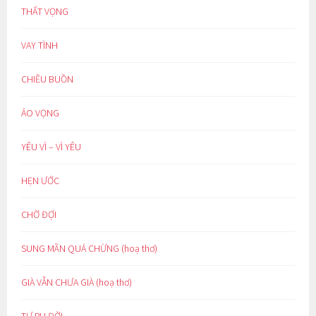
THẤT VỌNG
VAY TÌNH
CHIỀU BUỒN
ẢO VỌNG
YÊU VÌ – VÌ YÊU
HẸN ƯỚC
CHỜ ĐỢI
SUNG MÃN QUÁ CHỪNG (hoạ thơ)
GIÀ VẪN CHƯA GIÀ (hoạ thơ)
TỰ RU ĐỜI