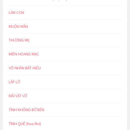
LÀM CON
MUỘN MẰN
THƯƠNG MẸ
MIỀN HOANG MẠC
VÔ NHÂN BẤT HIẾU
LẬP LỜ
MÃI VẬT VỜ
TÌNH KHÔNG BỜ BẾN
TÌNH QUÊ (hoạ thơ)