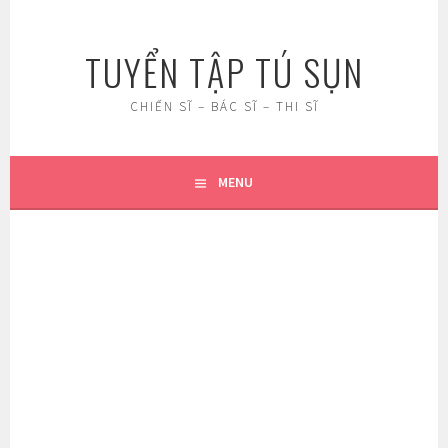
Skip
to
TUYỂN TẬP TÚ SỤN
content
CHIẾN SĨ – BÁC SĨ – THI SĨ
MENU