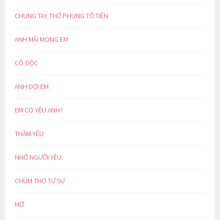
CHUNG TAY THỜ PHỤNG TỔ TIÊN
ANH MÃI MONG EM
CÔ ĐỘC
ANH ĐỢI EM
EM CÓ YÊU ANH?
THẦM YÊU
NHỚ NGƯỜI YÊU
CHÙM THƠ TỰ SỰ
MƠ