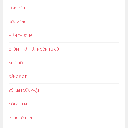
LÀNG YÊU
ƯỚC VỌNG
MIỀN THƯƠNG
CHÙM THƠ THẤT NGÔN TỨ CÚ
NHỚ TIẾC
ĐẮNG ĐÓT
BÔI LEM CỬA PHẬT
NÓI VỚI EM
PHÚC TỔ TIÊN