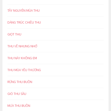
TÂY NGUYÊN MÙA THU
DÁNG TRÚC CHIỀU THU
GIỌT THU
THU VỀ NHUNG NHỚ
THU NÀY KHÔNG EM
THU MÙA YÊU THƯƠNG
RỪNG THU BUỒN
GIÓ THU SẦU
MƯA THU BUỒN