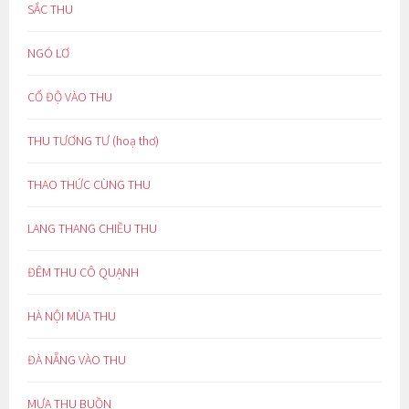
SẮC THU
NGÓ LƠ
CỔ ĐỘ VÀO THU
THU TƯƠNG TƯ (hoạ thơ)
THAO THỨC CÙNG THU
LANG THANG CHIỀU THU
ĐÊM THU CÔ QUẠNH
HÀ NỘI MÙA THU
ĐÀ NẴNG VÀO THU
MƯA THU BUỒN