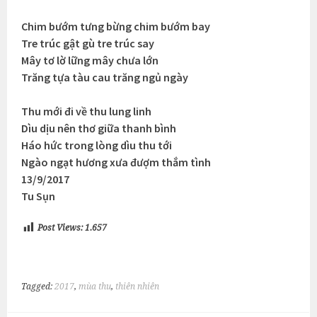
Chim bướm tưng bừng chim bướm bay
Tre trúc gật gù tre trúc say
Mây tơ lờ lững mây chưa lớn
Trăng tựa tàu cau trăng ngủ ngày
Thu mới đi về thu lung linh
Dìu dịu nên thơ giữa thanh bình
Háo hức trong lòng dìu thu tới
Ngào ngạt hương xưa đượm thắm tình
13/9/2017
Tu Sụn
Post Views:
1.657
Tagged:
2017
,
mùa thu
,
thiên nhiên