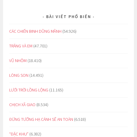
BÀI VIẾT PHỔ BIẾN
CÁC CHIẾN BINH DŨNG MÃNH
(54.926)
TRĂNG VÀ EM
(47.701)
VŨ NHÔM
(18.410)
LÒNG SON
(14.491)
LƯỚI TRỜI LỒNG LỘNG
(11.165)
CHỊCH XÃ GIAO
(8.534)
ĐỪNG TƯỞNG HẠ CÁNH SẼ AN TOÀN
(6.518)
“ĐẶC KHU”
(6.382)