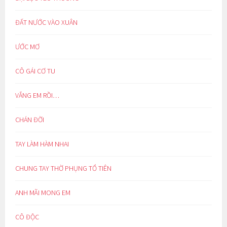
ĐẤT NƯỚC VÀO XUÂN
ƯỚC MƠ
CÔ GÁI CƠ TU
VẮNG EM RỒI…
CHÁN ĐỜI
TAY LÀM HÀM NHAI
CHUNG TAY THỜ PHỤNG TỔ TIÊN
ANH MÃI MONG EM
CÔ ĐỘC