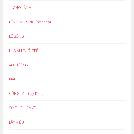
…CHO LÀNH
LẺN VÀO RỪNG (hoạ thơ)
LẼ SỐNG
HI SINH TUỔI TRẺ
ẢO TƯỞNG
MÀU THU
CŨNG LÀ…(lẩy Kiều)
SỞ THÍCH BÁ VƠ
LẨY KIỀU