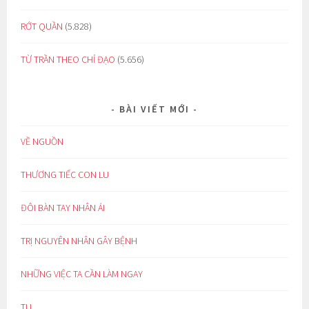
RỚT QUẦN
(5.828)
TỪ TRẦN THEO CHỈ ĐẠO
(5.656)
BÀI VIẾT MỚI
VỀ NGUỒN
THƯƠNG TIẾC CON LU
ĐÔI BÀN TAY NHÂN ÁI
TRỊ NGUYÊN NHÂN GÂY BỆNH
NHỮNG VIỆC TA CẦN LÀM NGAY
TU