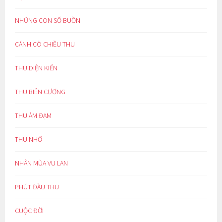
NHỮNG CON SỐ BUỒN
CÁNH CÒ CHIỀU THU
THU DIỆN KIẾN
THU BIÊN CƯƠNG
THU ẢM ĐẠM
THU NHỚ
NHÂN MÙA VU LAN
PHÚT ĐẦU THU
CUỘC ĐỜI