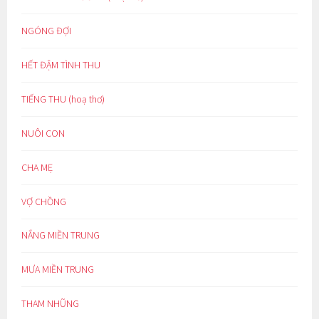
NGÓNG ĐỢI
HẾT ĐẬM TÌNH THU
TIẾNG THU (hoạ thơ)
NUÔI CON
CHA MẸ
VỢ CHỒNG
NẮNG MIỀN TRUNG
MƯA MIỀN TRUNG
THAM NHŨNG