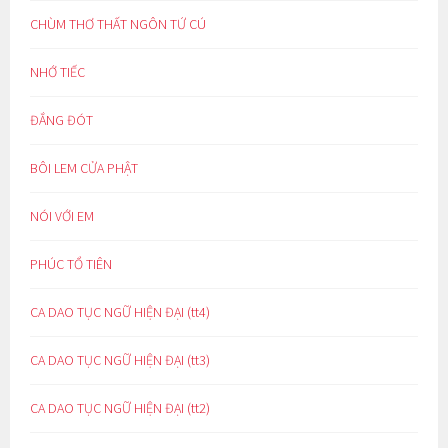
CHÙM THƠ THẤT NGÔN TỨ CÚ
NHỚ TIẾC
ĐẮNG ĐÓT
BÔI LEM CỬA PHẬT
NÓI VỚI EM
PHÚC TỔ TIÊN
CA DAO TỤC NGỮ HIỆN ĐẠI (tt4)
CA DAO TỤC NGỮ HIỆN ĐẠI (tt3)
CA DAO TỤC NGỮ HIỆN ĐẠI (tt2)