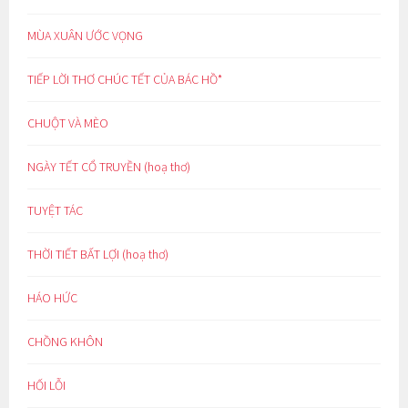
MÙA XUÂN ƯỚC VỌNG
TIẾP LỜI THƠ CHÚC TẾT CỦA BÁC HỒ*
CHUỘT VÀ MÈO
NGÀY TẾT CỔ TRUYỀN (hoạ thơ)
TUYỆT TÁC
THỜI TIẾT BẤT LỢI (hoạ thơ)
HÁO HỨC
CHỒNG KHÔN
HỐI LỖI