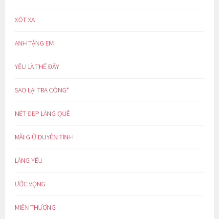
XÓT XA
ANH TẶNG EM
YÊU LÀ THẾ ĐẤY
SAO LẠI TRA CÒNG*
NÉT ĐẸP LÀNG QUÊ
MÃI GIỮ DUYÊN TÌNH
LÀNG YÊU
ƯỚC VỌNG
MIỀN THƯƠNG