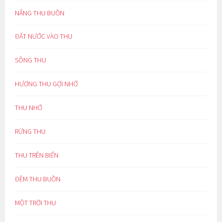
NẮNG THU BUỒN
ĐẤT NƯỚC VÀO THU
SÔNG THU
HƯƠNG THU GỢI NHỚ
THU NHỚ
RỪNG THU
THU TRÊN BIỂN
ĐÊM THU BUỒN
MỘT TRỜI THU