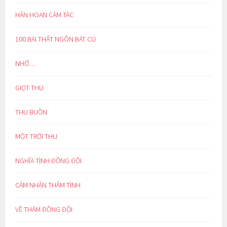
HÂN HOAN CẢM TÁC
100 BÀI THẤT NGÔN BÁT CÚ
NHỚ…
GIỌT THU
THU BUỒN
MỘT TRỜI THU
NGHĨA TÌNH ĐỒNG ĐỘI
CẢM NHẬN THÂM TÌNH
VỀ THĂM ĐỒNG ĐỘI