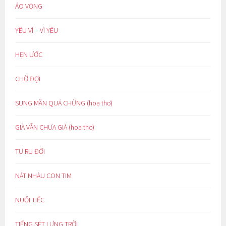
ẢO VỌNG
YÊU VÌ – VÌ YÊU
HẸN ƯỚC
CHỜ ĐỢI
SUNG MÃN QUÁ CHỪNG (hoạ thơ)
GIÀ VẪN CHƯA GIÀ (hoạ thơ)
TỰ RU ĐỜI
NÁT NHÀU CON TIM
NUỐI TIẾC
TIẾNG SÉT LƯNG TRỜI