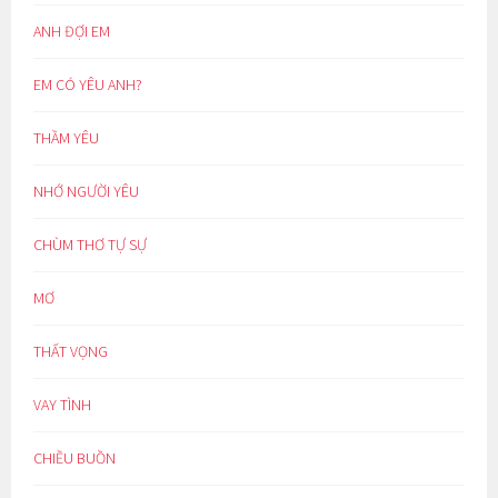
ANH ĐỢI EM
EM CÓ YÊU ANH?
THẦM YÊU
NHỚ NGƯỜI YÊU
CHÙM THƠ TỰ SỰ
MƠ
THẤT VỌNG
VAY TÌNH
CHIỀU BUỒN