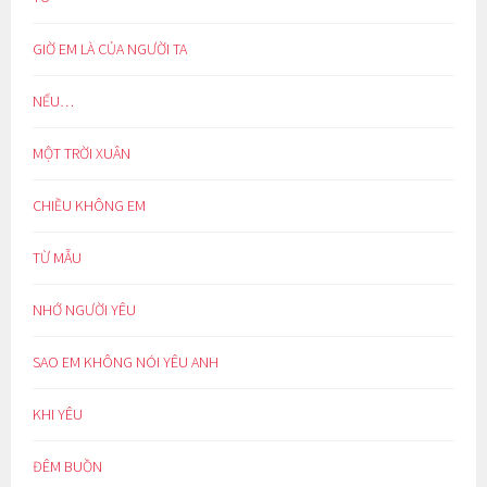
GIỜ EM LÀ CỦA NGƯỜI TA
NẾU…
MỘT TRỜI XUÂN
CHIỀU KHÔNG EM
TỪ MẪU
NHỚ NGƯỜI YÊU
SAO EM KHÔNG NÓI YÊU ANH
KHI YÊU
ĐÊM BUỒN