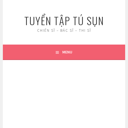
Skip
to
TUYỂN TẬP TÚ SỤN
content
CHIẾN SĨ – BÁC SĨ – THI SĨ
MENU