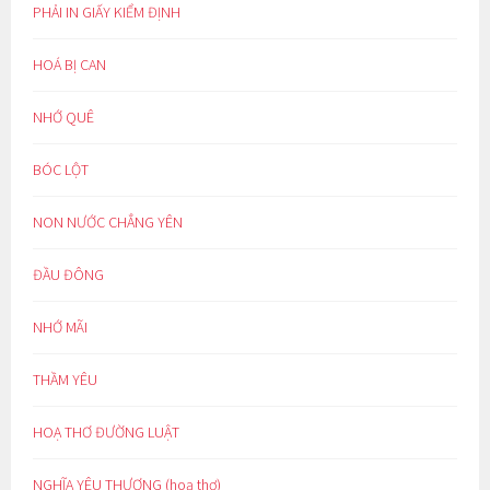
PHẢI IN GIẤY KIỂM ĐỊNH
HOÁ BỊ CAN
NHỚ QUÊ
BÓC LỘT
NON NƯỚC CHẲNG YÊN
ĐẦU ĐÔNG
NHỚ MÃI
THẦM YÊU
HOẠ THƠ ĐƯỜNG LUẬT
NGHĨA YÊU THƯƠNG (hoạ thơ)