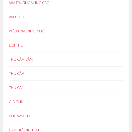
MÁI TRƯỜNG VÙNG CAO
VÀO THU
VƯỜN RAU NHO NHỎ
ĐỢI THU
THU CĂM CĂM
THU CẢM
THU CA
GIÓ THU
CÚC VÀO THU
ĐẬM HƯƠNG THU