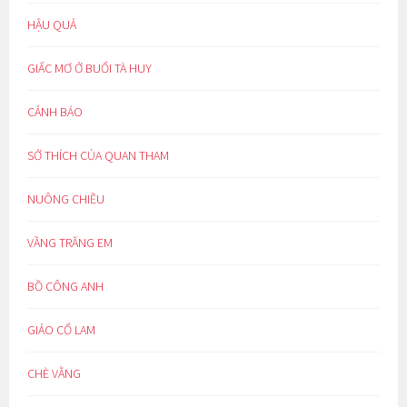
HẬU QUẢ
GIẤC MƠ Ở BUỔI TÀ HUY
CẢNH BÁO
SỞ THÍCH CỦA QUAN THAM
NUÔNG CHIỀU
VẦNG TRĂNG EM
BỒ CÔNG ANH
GIẢO CỔ LAM
CHÈ VẰNG