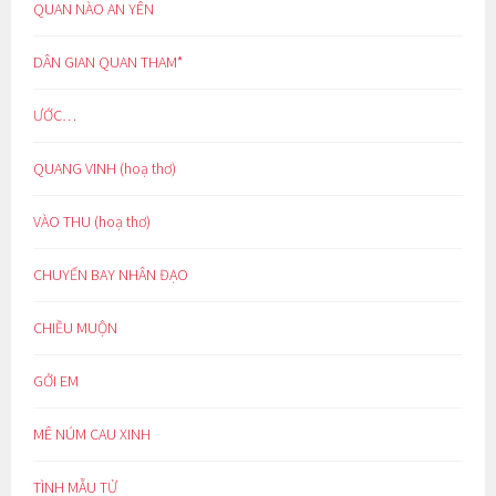
QUAN NÀO AN YÊN
DÂN GIAN QUAN THAM*
ƯỚC…
QUANG VINH (hoạ thơ)
VÀO THU (hoạ thơ)
CHUYẾN BAY NHÂN ĐẠO
CHIỀU MUỘN
GỞI EM
MÊ NÚM CAU XINH
TÌNH MẪU TỬ