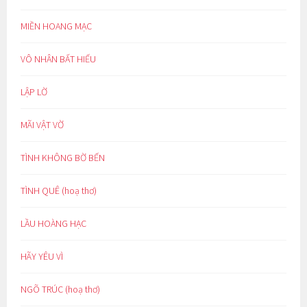
MIỀN HOANG MẠC
VÔ NHÂN BẤT HIẾU
LẬP LỜ
MÃI VẬT VỜ
TÌNH KHÔNG BỜ BẾN
TÌNH QUÊ (hoạ thơ)
LẦU HOÀNG HẠC
HÃY YÊU VÌ
NGÕ TRÚC (hoạ thơ)