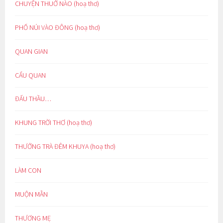
CHUYỆN THUỞ NÀO (hoạ thơ)
PHỐ NÚI VÀO ĐÔNG (hoạ thơ)
QUAN GIAN
CẨU QUAN
ĐẤU THẦU…
KHUNG TRỜI THƠ (hoạ thơ)
THƯỞNG TRÀ ĐÊM KHUYA (hoạ thơ)
LÀM CON
MUỘN MẰN
THƯƠNG MẸ