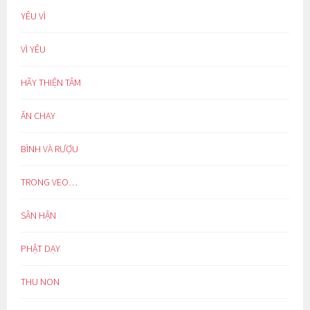
YÊU VÌ
VÌ YÊU
HÃY THIỆN TÂM
ĂN CHAY
BÌNH VÀ RƯỢU
TRONG VEO…
SÂN HẬN
PHẬT DẠY
THU NON