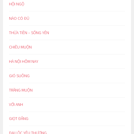
HỘI NGỘ
NÀO CÓ ĐỦ
THỪA TIỀN – SỐNG YÊN
CHIỀU MUỘN
HÀ NỘI HÔM NAY
GIÓ SUÔNG
TRĂNG MUỘN
VỚI ANH
GIỌT ĐẮNG
ĐẠI LỘC YÊU THƯƠNG