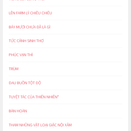
LÊN FARM LÝ CHIỀU CHIỀU
BẢY MƯƠI CHƯA ĐÃ LÀ GÌ
TỨC CẢNH SINH THƠ
PHÚC VẠN THÌ
TRÙM
ĐAU BUỒN TỘT ĐỘ
TUYỆT TÁC CỦA THIÊN NHIÊN*
BÀN HOÀN
THAM NHŨNG VẶT LOẠI GIẶC NỘI XÂM