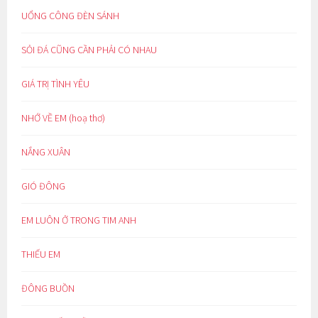
UỔNG CÔNG ĐÈN SÁNH
SỎI ĐÁ CŨNG CẦN PHẢI CÓ NHAU
GIÁ TRỊ TÌNH YÊU
NHỚ VỀ EM (hoạ thơ)
NẮNG XUÂN
GIÓ ĐÔNG
EM LUÔN Ở TRONG TIM ANH
THIẾU EM
ĐÔNG BUỒN