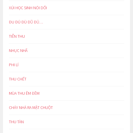
XÚI HỌC SINH NÓI DỐI
ĐU ĐÚ ĐÙ ĐŨ ĐỦ…
TIỄN THU
NHỤC NHÃ
PHI LÍ
THU CHẾT
MÙA THU ÊM ĐỀM
CHÁY NHÀ RA MẶT CHUỘT
THU TÀN