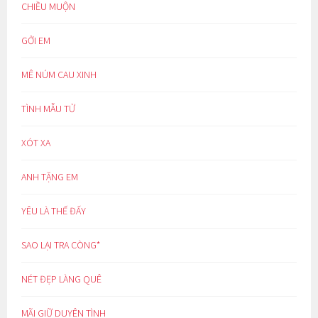
CHIỀU MUỘN
GỞI EM
MÊ NÚM CAU XINH
TÌNH MẪU TỬ
XÓT XA
ANH TẶNG EM
YÊU LÀ THẾ ĐẤY
SAO LẠI TRA CÒNG*
NÉT ĐẸP LÀNG QUÊ
MÃI GIỮ DUYÊN TÌNH