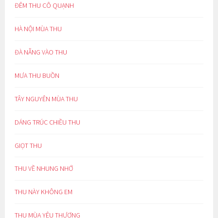
ĐÊM THU CÔ QUẠNH
HÀ NỘI MÙA THU
ĐÀ NẴNG VÀO THU
MƯA THU BUỒN
TÂY NGUYÊN MÙA THU
DÁNG TRÚC CHIỀU THU
GIỌT THU
THU VỀ NHUNG NHỚ
THU NÀY KHÔNG EM
THU MÙA YÊU THƯƠNG