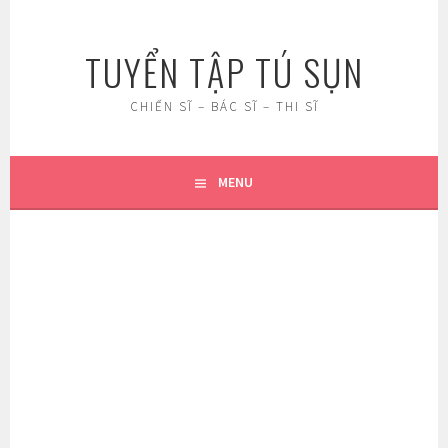
Skip
to
TUYỂN TẬP TÚ SỤN
content
CHIẾN SĨ – BÁC SĨ – THI SĨ
MENU