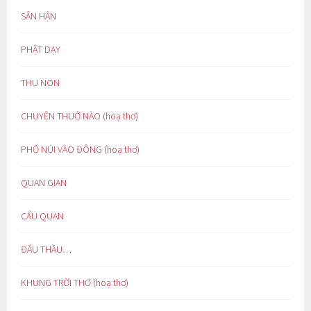
SÂN HẬN
PHẬT DẠY
THU NON
CHUYỆN THUỞ NÀO (hoạ thơ)
PHỐ NÚI VÀO ĐÔNG (hoạ thơ)
QUAN GIAN
CẨU QUAN
ĐẤU THẦU…
KHUNG TRỜI THƠ (hoạ thơ)