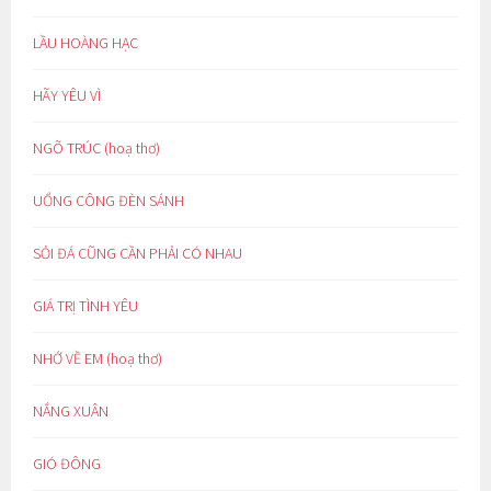
LẦU HOÀNG HẠC
HÃY YÊU VÌ
NGÕ TRÚC (hoạ thơ)
UỔNG CÔNG ĐÈN SÁNH
SỎI ĐÁ CŨNG CẦN PHẢI CÓ NHAU
GIÁ TRỊ TÌNH YÊU
NHỚ VỀ EM (hoạ thơ)
NẮNG XUÂN
GIÓ ĐÔNG