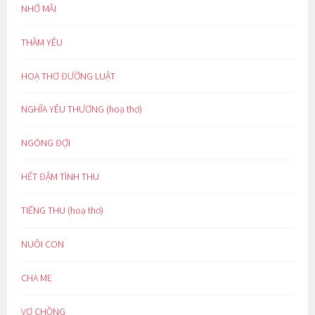
NHỚ MÃI
THẦM YÊU
HOẠ THƠ ĐƯỜNG LUẬT
NGHĨA YÊU THƯƠNG (hoạ thơ)
NGÓNG ĐỢI
HẾT ĐẬM TÌNH THU
TIẾNG THU (hoạ thơ)
NUÔI CON
CHA MẸ
VỢ CHỒNG