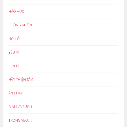
HÁO HỨC
CHỒNG KHÔN
HỐI LỖI
YÊU VÌ
VÌ YÊU
HÃY THIỆN TÂM
ĂN CHAY
BÌNH VÀ RƯỢU
TRONG VEO…