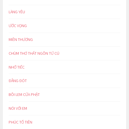
LÀNG YÊU
ƯỚC VỌNG
MIỀN THƯƠNG
CHÙM THƠ THẤT NGÔN TỨ CÚ
NHỚ TIẾC
ĐẮNG ĐÓT
BÔI LEM CỬA PHẬT
NÓI VỚI EM
PHÚC TỔ TIÊN