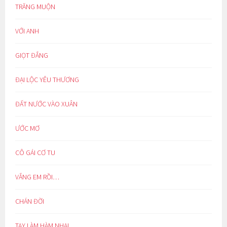
TRĂNG MUỘN
VỚI ANH
GIỌT ĐẮNG
ĐẠI LỘC YÊU THƯƠNG
ĐẤT NƯỚC VÀO XUÂN
ƯỚC MƠ
CÔ GÁI CƠ TU
VẮNG EM RỒI…
CHÁN ĐỜI
TAY LÀM HÀM NHAI