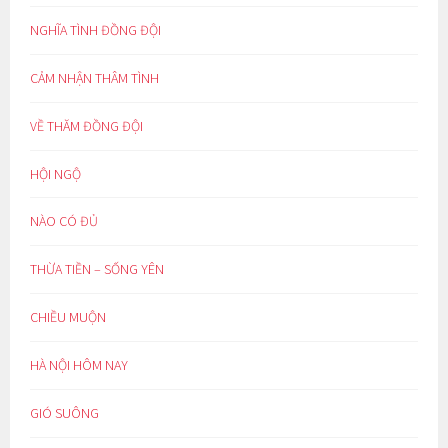
NGHĨA TÌNH ĐỒNG ĐỘI
CẢM NHẬN THÂM TÌNH
VỀ THĂM ĐỒNG ĐỘI
HỘI NGỘ
NÀO CÓ ĐỦ
THỪA TIỀN – SỐNG YÊN
CHIỀU MUỘN
HÀ NỘI HÔM NAY
GIÓ SUÔNG