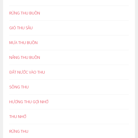
RỪNG THU BUỒN
GIÓ THU SẦU
MƯA THU BUỒN
NẮNG THU BUỒN
ĐẤT NƯỚC VÀO THU
SÔNG THU
HƯƠNG THU GỢI NHỚ
THU NHỚ
RỪNG THU