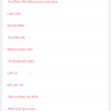
THƯỞNG TRÀ ĐÊM KHUYA (hoạ thơ)
LÀM CON
MUỘN MẰN
THƯƠNG MẸ
MIỀN HOANG MẠC
VÔ NHÂN BẤT HIẾU
LẬP LỜ
MÃI VẬT VỜ
TÌNH KHÔNG BỜ BẾN
TÌNH QUÊ (hoạ thơ)