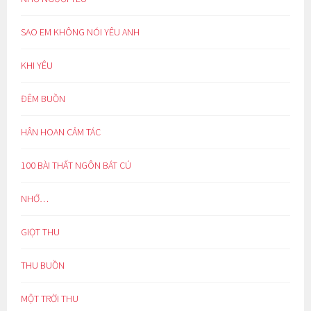
SAO EM KHÔNG NÓI YÊU ANH
KHI YÊU
ĐÊM BUỒN
HÂN HOAN CẢM TÁC
100 BÀI THẤT NGÔN BÁT CÚ
NHỚ…
GIỌT THU
THU BUỒN
MỘT TRỜI THU