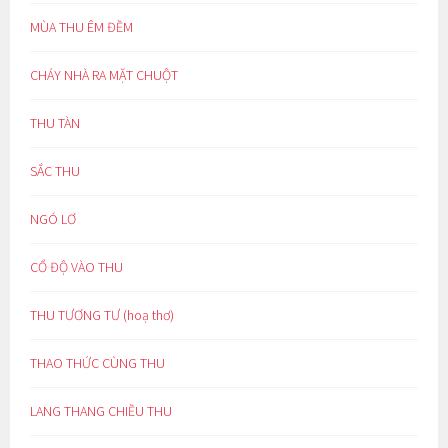
MÙA THU ÊM ĐỀM
CHÁY NHÀ RA MẶT CHUỘT
THU TÀN
SẮC THU
NGÓ LƠ
CỔ ĐỘ VÀO THU
THU TƯƠNG TƯ (hoạ thơ)
THAO THỨC CÙNG THU
LANG THANG CHIỀU THU