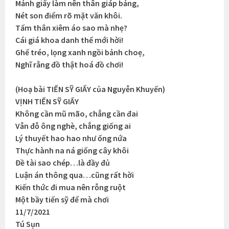
Mảnh giấy làm nên thân giáp bảng,
Nét son điểm rõ mặt văn khôi.
Tấm thân xiêm áo sao mà nhẹ?
Cái giá khoa danh thế mới hời!
Ghế tréo, lọng xanh ngồi bảnh choẹ,
Nghĩ rằng đồ thật hoá đồ chơi!
(Hoạ bài TIẾN SỸ GIẤY của Nguyễn Khuyến)
VỊNH TIẾN SỸ GIẤY
Không cần mũ mão, chẳng cần đai
Vẫn đỗ ông nghè, chẳng giống ai
Lý thuyết hao hao như ống nứa
Thực hành na ná giống cây khôi
Đề tài sao chép…là đầy đủ
Luận án thông qua…cũng rất hời
Kiến thức đi mua nên rỗng ruột
Một bầy tiến sỹ để mà chơi
11/7/2021
Tú Sụn