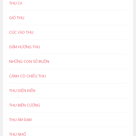
THU CA
GIÓ THU
CÚC VÀO THU
ĐẬM HƯƠNG THU
NHỮNG CON SỐ BUỒN
CÁNH CÒ CHIỀU THU
THU DIỆN KIẾN
THU BIÊN CƯƠNG
THU ẢM ĐẠM
THU NHỚ