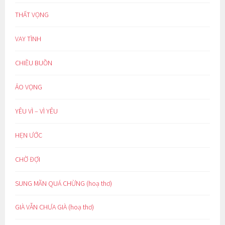
THẤT VỌNG
VAY TÌNH
CHIỀU BUỒN
ẢO VỌNG
YÊU VÌ – VÌ YÊU
HẸN ƯỚC
CHỜ ĐỢI
SUNG MÃN QUÁ CHỪNG (hoạ thơ)
GIÀ VẪN CHƯA GIÀ (hoạ thơ)