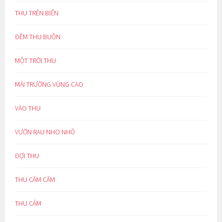
THU TRÊN BIỂN
ĐÊM THU BUỒN
MỘT TRỜI THU
MÁI TRƯỜNG VÙNG CAO
VÀO THU
VƯỜN RAU NHO NHỎ
ĐỢI THU
THU CĂM CĂM
THU CẢM