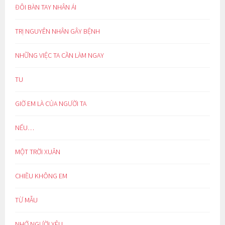
ĐÔI BÀN TAY NHÂN ÁI
TRỊ NGUYÊN NHÂN GÂY BỆNH
NHỮNG VIỆC TA CẦN LÀM NGAY
TU
GIỜ EM LÀ CỦA NGƯỜI TA
NẾU…
MỘT TRỜI XUÂN
CHIỀU KHÔNG EM
TỪ MẪU
NHỚ NGƯỜI YÊU