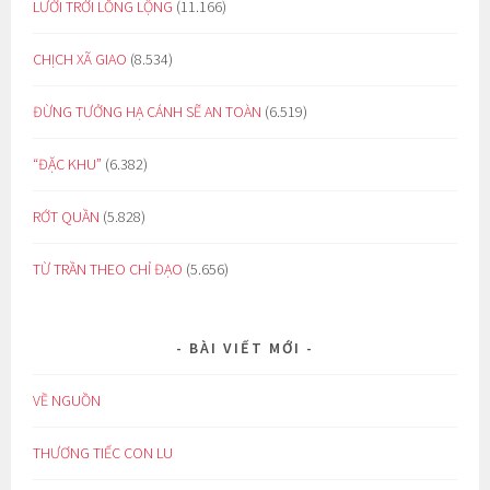
LƯỚI TRỜI LỒNG LỘNG
(11.166)
CHỊCH XÃ GIAO
(8.534)
ĐỪNG TƯỞNG HẠ CÁNH SẼ AN TOÀN
(6.519)
“ĐẶC KHU”
(6.382)
RỚT QUẦN
(5.828)
TỪ TRẦN THEO CHỈ ĐẠO
(5.656)
BÀI VIẾT MỚI
VỀ NGUỒN
THƯƠNG TIẾC CON LU