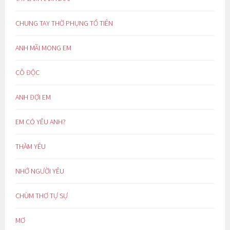
CHUNG TAY THỜ PHỤNG TỔ TIÊN
ANH MÃI MONG EM
CÔ ĐỘC
ANH ĐỢI EM
EM CÓ YÊU ANH?
THẦM YÊU
NHỚ NGƯỜI YÊU
CHÙM THƠ TỰ SỰ
MƠ