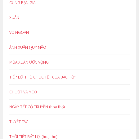
CÙNG BẠN GIÀ
XUÂN
VỢ NGOAN
ÁNH XUÂN QUÝ MÃO
MÙA XUÂN ƯỚC VỌNG
TIẾP LỜI THƠ CHÚC TẾT CỦA BÁC HỒ*
CHUỘT VÀ MÈO
NGÀY TẾT CỔ TRUYỀN (hoạ thơ)
TUYỆT TÁC
THỜI TIẾT BẤT LỢI (hoạ thơ)