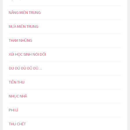
NẮNG MIỀN TRUNG
MƯA MIỀN TRUNG
THAM NHŨNG
XÚI HỌC SINH NÓI DỐI
ĐU ĐÚ ĐÙ ĐŨ ĐỦ…
TIỄN THU
NHỤC NHÃ
PHI LÍ
THU CHẾT