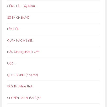
CŨNG LÀ…(lẩy Kiều)
SỞ THÍCH BÁ VƠ
LẨY KIỀU
QUAN NÀO AN YÊN
DÂN GIAN QUAN THAM*
ƯỚC…
QUANG VINH (hoạ thơ)
VÀO THU (hoạ thơ)
CHUYẾN BAY NHÂN ĐẠO