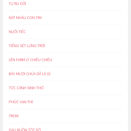
TỰ RU ĐỜI
NÁT NHÀU CON TIM
NUỐI TIẾC
TIẾNG SÉT LƯNG TRỜI
LÊN FARM LÝ CHIỀU CHIỀU
BẢY MƯƠI CHƯA ĐÃ LÀ GÌ
TỨC CẢNH SINH THƠ
PHÚC VẠN THÌ
TRÙM
ĐAU BUỒN TỘT ĐỘ