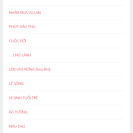
NHÂN MÙA VU LAN
PHÚT ĐẦU THU
CUỘC ĐỜI
…CHO LÀNH
LẺN VÀO RỪNG (hoạ thơ)
LẼ SỐNG
HI SINH TUỔI TRẺ
ẢO TƯỞNG
MÀU THU