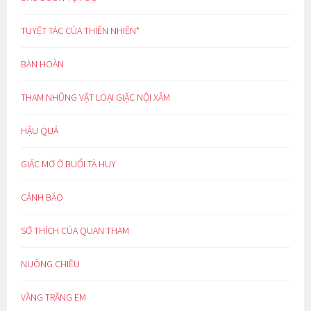
TUYỆT TÁC CỦA THIÊN NHIÊN*
BÀN HOÀN
THAM NHŨNG VẶT LOẠI GIẶC NỘI XÂM
HẬU QUẢ
GIẤC MƠ Ở BUỔI TÀ HUY
CẢNH BÁO
SỞ THÍCH CỦA QUAN THAM
NUÔNG CHIỀU
VẦNG TRĂNG EM