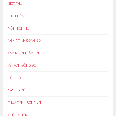
GIỌT THU
THU BUỒN
MỘT TRỜI THU
NGHĨA TÌNH ĐỒNG ĐỘI
CẢM NHẬN THÂM TÌNH
VỀ THĂM ĐỒNG ĐỘI
HỘI NGỘ
NÀO CÓ ĐỦ
THỪA TIỀN – SỐNG YÊN
CHIỀU MUỘN