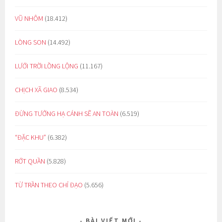
VŨ NHÔM
(18.412)
LÒNG SON
(14.492)
LƯỚI TRỜI LỒNG LỘNG
(11.167)
CHỊCH XÃ GIAO
(8.534)
ĐỪNG TƯỞNG HẠ CÁNH SẼ AN TOÀN
(6.519)
“ĐẶC KHU”
(6.382)
RỚT QUẦN
(5.828)
TỪ TRẦN THEO CHỈ ĐẠO
(5.656)
BÀI VIẾT MỚI