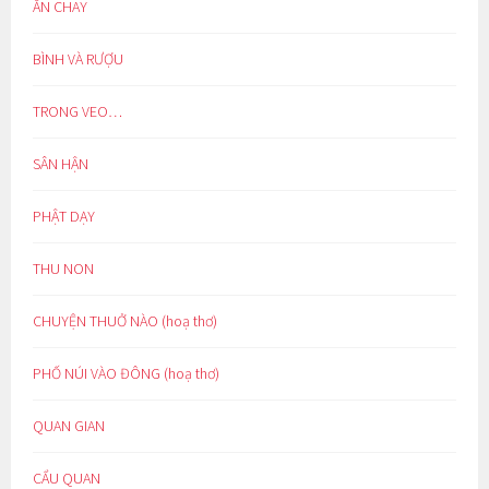
ĂN CHAY
BÌNH VÀ RƯỢU
TRONG VEO…
SÂN HẬN
PHẬT DẠY
THU NON
CHUYỆN THUỞ NÀO (hoạ thơ)
PHỐ NÚI VÀO ĐÔNG (hoạ thơ)
QUAN GIAN
CẨU QUAN