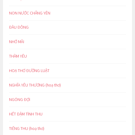
NON NƯỚC CHẲNG YÊN
ĐẦU ĐÔNG
NHỚ MÃI
THẦM YÊU
HOẠ THƠ ĐƯỜNG LUẬT
NGHĨA YÊU THƯƠNG (hoạ thơ)
NGÓNG ĐỢI
HẾT ĐẬM TÌNH THU
TIẾNG THU (hoạ thơ)