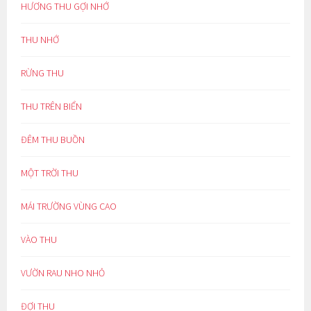
HƯƠNG THU GỢI NHỚ
THU NHỚ
RỪNG THU
THU TRÊN BIỂN
ĐÊM THU BUỒN
MỘT TRỜI THU
MÁI TRƯỜNG VÙNG CAO
VÀO THU
VƯỜN RAU NHO NHỎ
ĐỢI THU