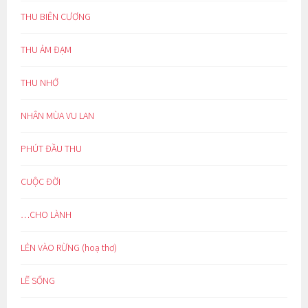
THU BIÊN CƯƠNG
THU ẢM ĐẠM
THU NHỚ
NHÂN MÙA VU LAN
PHÚT ĐẦU THU
CUỘC ĐỜI
…CHO LÀNH
LẺN VÀO RỪNG (hoạ thơ)
LẼ SỐNG