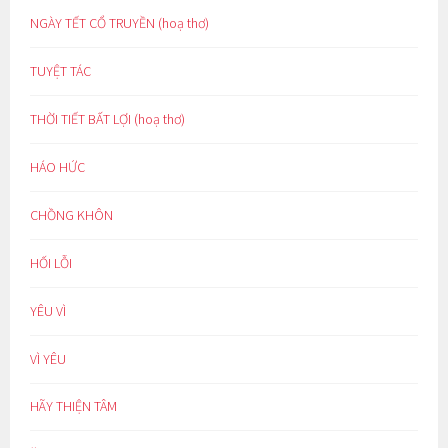
NGÀY TẾT CỔ TRUYỀN (hoạ thơ)
TUYỆT TÁC
THỜI TIẾT BẤT LỢI (hoạ thơ)
HÁO HỨC
CHỒNG KHÔN
HỐI LỖI
YÊU VÌ
VÌ YÊU
HÃY THIỆN TÂM