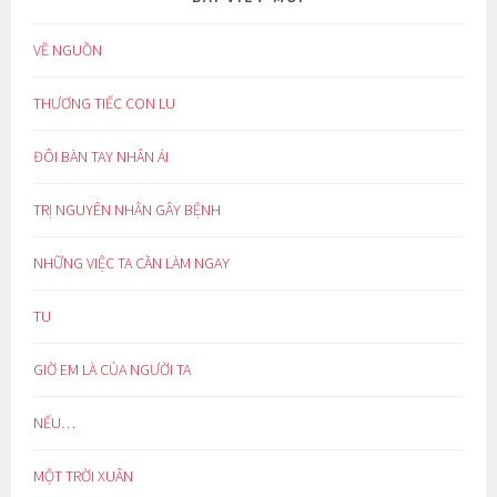
VỀ NGUỒN
THƯƠNG TIẾC CON LU
ĐÔI BÀN TAY NHÂN ÁI
TRỊ NGUYÊN NHÂN GÂY BỆNH
NHỮNG VIỆC TA CẦN LÀM NGAY
TU
GIỜ EM LÀ CỦA NGƯỜI TA
NẾU…
MỘT TRỜI XUÂN