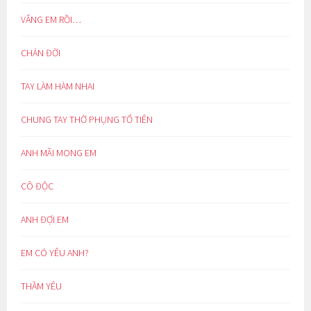
VẮNG EM RỒI…
CHÁN ĐỜI
TAY LÀM HÀM NHAI
CHUNG TAY THỜ PHỤNG TỔ TIÊN
ANH MÃI MONG EM
CÔ ĐỘC
ANH ĐỢI EM
EM CÓ YÊU ANH?
THẦM YÊU