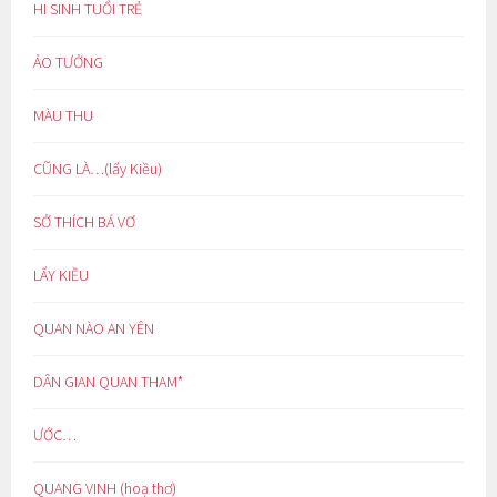
HI SINH TUỔI TRẺ
ẢO TƯỞNG
MÀU THU
CŨNG LÀ…(lẩy Kiều)
SỞ THÍCH BÁ VƠ
LẨY KIỀU
QUAN NÀO AN YÊN
DÂN GIAN QUAN THAM*
ƯỚC…
QUANG VINH (hoạ thơ)