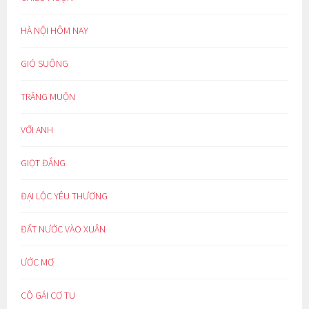
HÀ NỘI HÔM NAY
GIÓ SUÔNG
TRĂNG MUỘN
VỚI ANH
GIỌT ĐẮNG
ĐẠI LỘC YÊU THƯƠNG
ĐẤT NƯỚC VÀO XUÂN
ƯỚC MƠ
CÔ GÁI CƠ TU