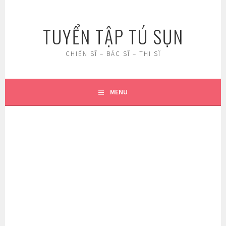
Skip
to
TUYỂN TẬP TÚ SỤN
content
CHIẾN SĨ – BÁC SĨ – THI SĨ
MENU