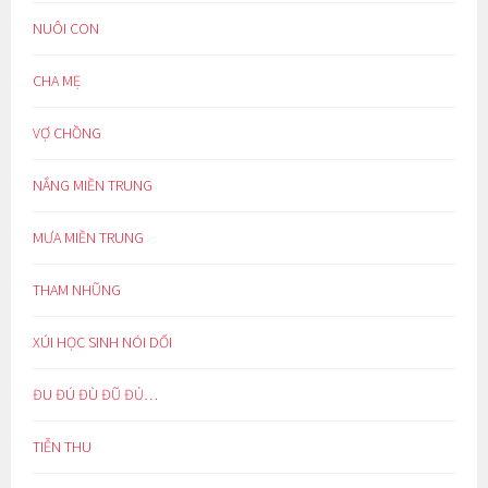
NUÔI CON
CHA MẸ
VỢ CHỒNG
NẮNG MIỀN TRUNG
MƯA MIỀN TRUNG
THAM NHŨNG
XÚI HỌC SINH NÓI DỐI
ĐU ĐÚ ĐÙ ĐŨ ĐỦ…
TIỄN THU