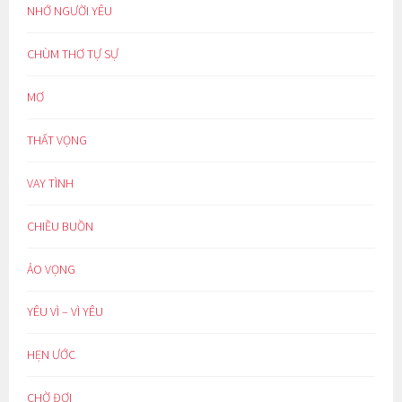
NHỚ NGƯỜI YÊU
CHÙM THƠ TỰ SỰ
MƠ
THẤT VỌNG
VAY TÌNH
CHIỀU BUỒN
ẢO VỌNG
YÊU VÌ – VÌ YÊU
HẸN ƯỚC
CHỜ ĐỢI