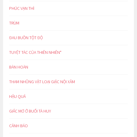
PHÚC VẠN THÌ
TRÙM
ĐAU BUỒN TỘT ĐỘ
TUYỆT TÁC CỦA THIÊN NHIÊN*
BÀN HOÀN
THAM NHŨNG VẶT LOẠI GIẶC NỘI XÂM
HẬU QUẢ
GIẤC MƠ Ở BUỔI TÀ HUY
CẢNH BÁO