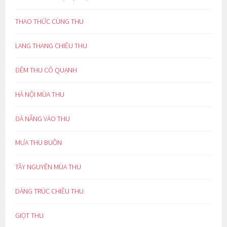
THAO THỨC CÙNG THU
LANG THANG CHIỀU THU
ĐÊM THU CÔ QUẠNH
HÀ NỘI MÙA THU
ĐÀ NẴNG VÀO THU
MƯA THU BUỒN
TÂY NGUYÊN MÙA THU
DÁNG TRÚC CHIỀU THU
GIỌT THU