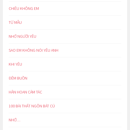
CHIỀU KHÔNG EM
TỪ MẪU
NHỚ NGƯỜI YÊU
SAO EM KHÔNG NÓI YÊU ANH
KHI YÊU
ĐÊM BUỒN
HÂN HOAN CẢM TÁC
100 BÀI THẤT NGÔN BÁT CÚ
NHỚ…