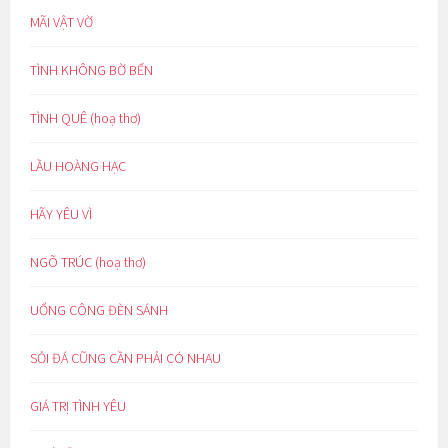
MÃI VẬT VỜ
TÌNH KHÔNG BỜ BẾN
TÌNH QUÊ (hoạ thơ)
LẦU HOÀNG HẠC
HÃY YÊU VÌ
NGÕ TRÚC (hoạ thơ)
UỔNG CÔNG ĐÈN SÁNH
SỎI ĐÁ CŨNG CẦN PHẢI CÓ NHAU
GIÁ TRỊ TÌNH YÊU