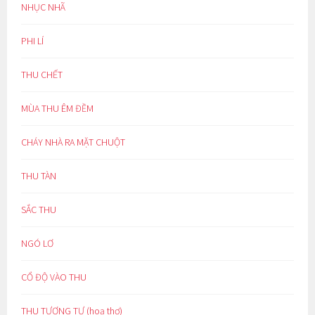
NHỤC NHÃ
PHI LÍ
THU CHẾT
MÙA THU ÊM ĐỀM
CHÁY NHÀ RA MẶT CHUỘT
THU TÀN
SẮC THU
NGÓ LƠ
CỔ ĐỘ VÀO THU
THU TƯƠNG TƯ (hoạ thơ)