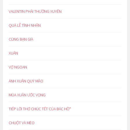
VALENTIN PHẢI THƯỜNG XUYÊN
QUÀ LỄ TÌNH NHÂN
CÙNG BẠN GIÀ
XUÂN
VỢ NGOAN
ÁNH XUÂN QUÝ MÃO
MÙA XUÂN ƯỚC VỌNG
TIẾP LỜI THƠ CHÚC TẾT CỦA BÁC HỒ*
CHUỘT VÀ MÈO