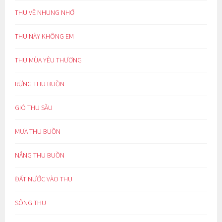
THU VỀ NHUNG NHỚ
THU NÀY KHÔNG EM
THU MÙA YÊU THƯƠNG
RỪNG THU BUỒN
GIÓ THU SẦU
MƯA THU BUỒN
NẮNG THU BUỒN
ĐẤT NƯỚC VÀO THU
SÔNG THU