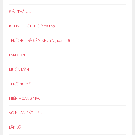
ĐẤU THẦU…
KHUNG TRỜI THƠ (hoạ thơ)
THƯỞNG TRÀ ĐÊM KHUYA (hoạ thơ)
LÀM CON
MUỘN MẰN
THƯƠNG MẸ
MIỀN HOANG MẠC
VÔ NHÂN BẤT HIẾU
LẬP LỜ