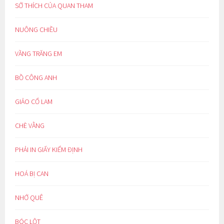
SỞ THÍCH CỦA QUAN THAM
NUÔNG CHIỀU
VẦNG TRĂNG EM
BỒ CÔNG ANH
GIẢO CỔ LAM
CHÈ VẰNG
PHẢI IN GIẤY KIỂM ĐỊNH
HOÁ BỊ CAN
NHỚ QUÊ
BÓC LỘT