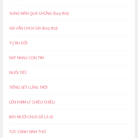
SUNG MÃN QUÁ CHỪNG (hoạ thơ)
GIÀ VẪN CHƯA GIÀ (hoạ thơ)
TỰ RU ĐỜI
NÁT NHÀU CON TIM
NUỐI TIẾC
TIẾNG SÉT LƯNG TRỜI
LÊN FARM LÝ CHIỀU CHIỀU
BẢY MƯƠI CHƯA ĐÃ LÀ GÌ
TỨC CẢNH SINH THƠ