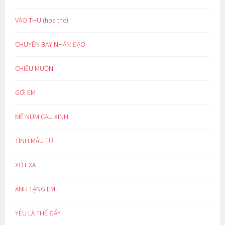
VÀO THU (hoạ thơ)
CHUYẾN BAY NHÂN ĐẠO
CHIỀU MUỘN
GỞI EM
MÊ NÚM CAU XINH
TÌNH MẪU TỬ
XÓT XA
ANH TẶNG EM
YÊU LÀ THẾ ĐẤY