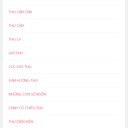
THU CĂM CĂM
THU CẢM
THU CA
GIÓ THU
CÚC VÀO THU
ĐẬM HƯƠNG THU
NHỮNG CON SỐ BUỒN
CÁNH CÒ CHIỀU THU
THU DIỆN KIẾN