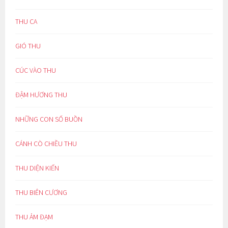
THU CA
GIÓ THU
CÚC VÀO THU
ĐẬM HƯƠNG THU
NHỮNG CON SỐ BUỒN
CÁNH CÒ CHIỀU THU
THU DIỆN KIẾN
THU BIÊN CƯƠNG
THU ẢM ĐẠM