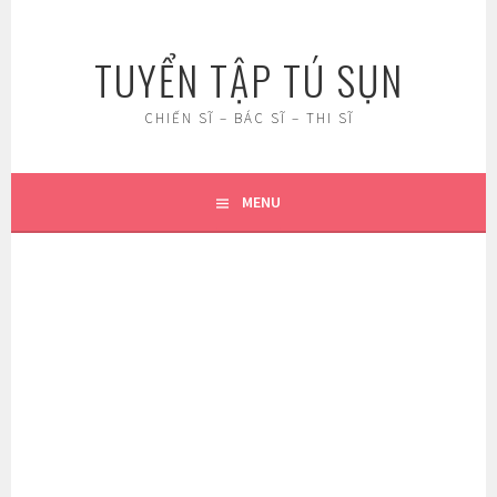
Skip
to
TUYỂN TẬP TÚ SỤN
content
CHIẾN SĨ – BÁC SĨ – THI SĨ
MENU