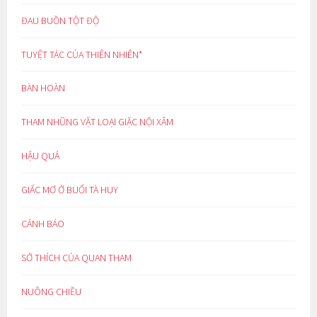
ĐAU BUỒN TỘT ĐỘ
TUYỆT TÁC CỦA THIÊN NHIÊN*
BÀN HOÀN
THAM NHŨNG VẶT LOẠI GIẶC NỘI XÂM
HẬU QUẢ
GIẤC MƠ Ở BUỔI TÀ HUY
CẢNH BÁO
SỞ THÍCH CỦA QUAN THAM
NUÔNG CHIỀU