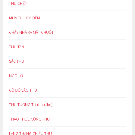
THU CHẾT
MÙA THU ÊM ĐỀM
CHÁY NHÀ RA MẶT CHUỘT
THU TÀN
SẮC THU
NGÓ LƠ
CỔ ĐỘ VÀO THU
THU TƯƠNG TƯ (hoạ thơ)
THAO THỨC CÙNG THU
LANG THANG CHIỀU THU