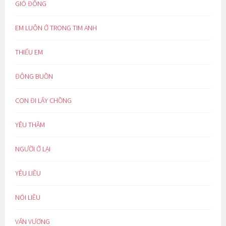
GIÓ ĐÔNG
EM LUÔN Ở TRONG TIM ANH
THIẾU EM
ĐÔNG BUỒN
CON ĐI LẤY CHỒNG
YÊU THẦM
NGƯỜI Ở LẠI
YÊU LIỀU
NÓI LIỀU
VẤN VƯƠNG