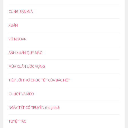
CÙNG BẠN GIÀ
XUÂN
VỢ NGOAN
ÁNH XUÂN QUÝ MÃO
MÙA XUÂN ƯỚC VỌNG
TIẾP LỜI THƠ CHÚC TẾT CỦA BÁC HỒ*
CHUỘT VÀ MÈO
NGÀY TẾT CỔ TRUYỀN (hoạ thơ)
TUYỆT TÁC