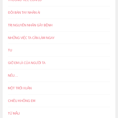
ĐÔI BÀN TAY NHÂN ÁI
TRỊ NGUYÊN NHÂN GÂY BỆNH
NHỮNG VIỆC TA CẦN LÀM NGAY
TU
GIỜ EM LÀ CỦA NGƯỜI TA
NẾU…
MỘT TRỜI XUÂN
CHIỀU KHÔNG EM
TỪ MẪU