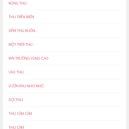
RỪNG THU
THU TRÊN BIỂN
ĐÊM THU BUỒN
MỘT TRỜI THU
MÁI TRƯỜNG VÙNG CAO
VÀO THU
VƯỜN RAU NHO NHỎ
ĐỢI THU
THU CĂM CĂM
THU CẢM