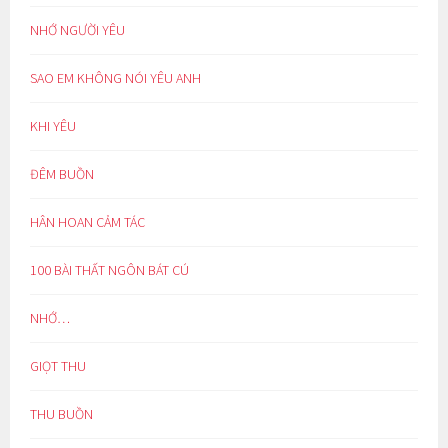
NHỚ NGƯỜI YÊU
SAO EM KHÔNG NÓI YÊU ANH
KHI YÊU
ĐÊM BUỒN
HÂN HOAN CẢM TÁC
100 BÀI THẤT NGÔN BÁT CÚ
NHỚ…
GIỌT THU
THU BUỒN