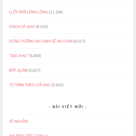
LƯỚI TRỜI LỒNG LỘNG
(11.164)
CHỊCH XÃ GIAO
(8.532)
ĐỪNG TƯỞNG HẠ CÁNH SẼ AN TOÀN
(6.517)
“ĐẶC KHU”
(6.380)
RỚT QUẦN
(5.827)
TỪ TRẦN THEO CHỈ ĐẠO
(5.655)
BÀI VIẾT MỚI
VỀ NGUỒN
THƯƠNG TIẾC CON LU