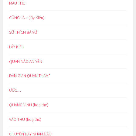
MÀU THU
CŨNG LÀ…(lẩy Kiều)
SỞ THÍCH BÁ VƠ
LẨY KIỀU
QUAN NÀO AN YÊN
DÂN GIAN QUAN THAM*
ƯỚC…
QUANG VINH (hoạ thơ)
VÀO THU (hoạ thơ)
CHUYẾN BAY NHÂN ĐẠO