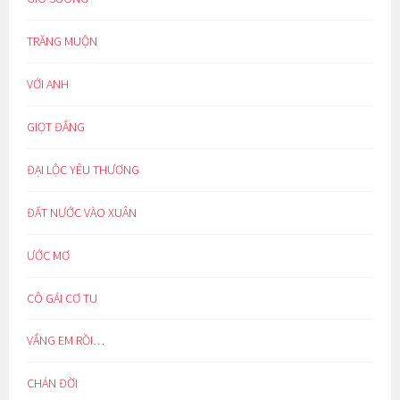
TRĂNG MUỘN
VỚI ANH
GIỌT ĐẮNG
ĐẠI LỘC YÊU THƯƠNG
ĐẤT NƯỚC VÀO XUÂN
ƯỚC MƠ
CÔ GÁI CƠ TU
VẮNG EM RỒI…
CHÁN ĐỜI