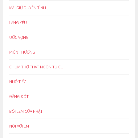
MÃI GIỮ DUYÊN TÌNH
LÀNG YÊU
ƯỚC VỌNG
MIỀN THƯƠNG
CHÙM THƠ THẤT NGÔN TỨ CÚ
NHỚ TIẾC
ĐẮNG ĐÓT
BÔI LEM CỬA PHẬT
NÓI VỚI EM