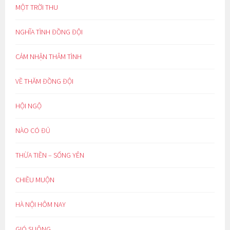
MỘT TRỜI THU
NGHĨA TÌNH ĐỒNG ĐỘI
CẢM NHẬN THÂM TÌNH
VỀ THĂM ĐỒNG ĐỘI
HỘI NGỘ
NÀO CÓ ĐỦ
THỪA TIỀN – SỐNG YÊN
CHIỀU MUỘN
HÀ NỘI HÔM NAY
GIÓ SUÔNG