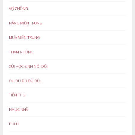
VỢ CHỒNG
NẮNG MIỀN TRUNG
MƯA MIỀN TRUNG
THAM NHŨNG
XÚI HỌC SINH NÓI DỐI
ĐU ĐÚ ĐÙ ĐŨ ĐỦ…
TIỄN THU
NHỤC NHÃ
PHI LÍ