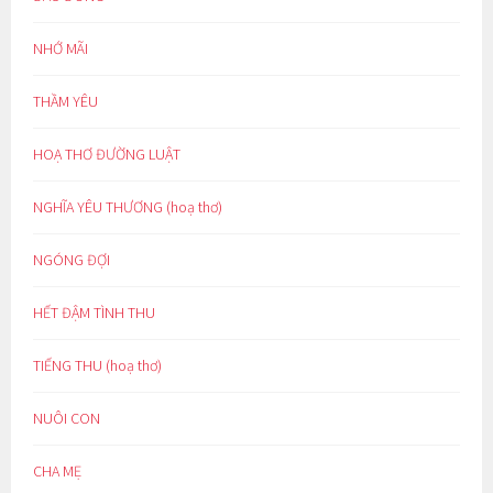
NHỚ MÃI
THẦM YÊU
HOẠ THƠ ĐƯỜNG LUẬT
NGHĨA YÊU THƯƠNG (hoạ thơ)
NGÓNG ĐỢI
HẾT ĐẬM TÌNH THU
TIẾNG THU (hoạ thơ)
NUÔI CON
CHA MẸ