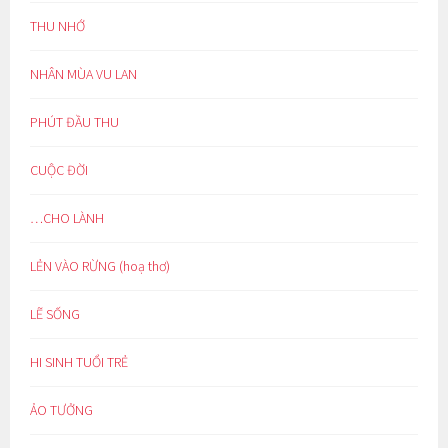
THU NHỚ
NHÂN MÙA VU LAN
PHÚT ĐẦU THU
CUỘC ĐỜI
…CHO LÀNH
LẺN VÀO RỪNG (hoạ thơ)
LẼ SỐNG
HI SINH TUỔI TRẺ
ẢO TƯỞNG