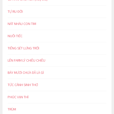
TỰ RU ĐỜI
NÁT NHÀU CON TIM
NUỐI TIẾC
TIẾNG SÉT LƯNG TRỜI
LÊN FARM LÝ CHIỀU CHIỀU
BẢY MƯƠI CHƯA ĐÃ LÀ GÌ
TỨC CẢNH SINH THƠ
PHÚC VẠN THÌ
TRÙM