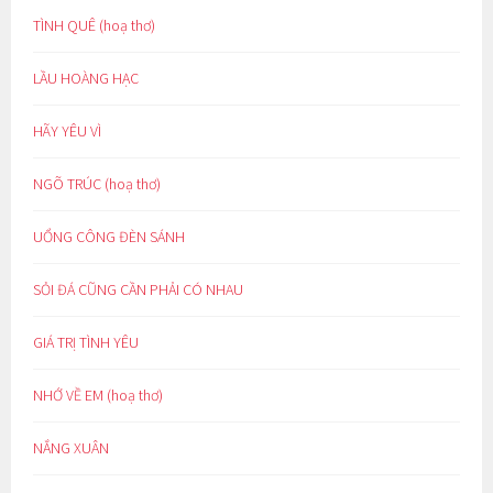
TÌNH QUÊ (hoạ thơ)
LẦU HOÀNG HẠC
HÃY YÊU VÌ
NGÕ TRÚC (hoạ thơ)
UỔNG CÔNG ĐÈN SÁNH
SỎI ĐÁ CŨNG CẦN PHẢI CÓ NHAU
GIÁ TRỊ TÌNH YÊU
NHỚ VỀ EM (hoạ thơ)
NẮNG XUÂN