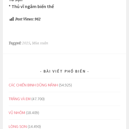
* Thủ vĩ ngâm biến thể
Post Views:
962
Tagged:
2025
,
Mùa xuân
BÀI VIẾT PHỔ BIẾN
CÁC CHIẾN BINH DŨNG MÃNH
(54.925)
TRĂNG VÀ EM
(47.700)
VŨ NHÔM
(18.409)
LÒNG SON
(14.490)