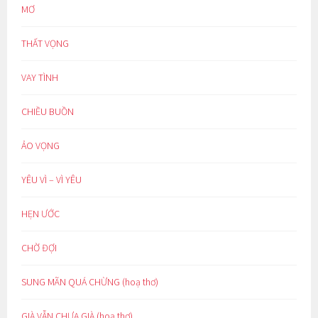
MƠ
THẤT VỌNG
VAY TÌNH
CHIỀU BUỒN
ẢO VỌNG
YÊU VÌ – VÌ YÊU
HẸN ƯỚC
CHỜ ĐỢI
SUNG MÃN QUÁ CHỪNG (hoạ thơ)
GIÀ VẪN CHƯA GIÀ (hoạ thơ)