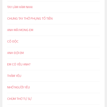
TAY LÀM HÀM NHAI
CHUNG TAY THỜ PHỤNG TỔ TIÊN
ANH MÃI MONG EM
CÔ ĐỘC
ANH ĐỢI EM
EM CÓ YÊU ANH?
THẦM YÊU
NHỚ NGƯỜI YÊU
CHÙM THƠ TỰ SỰ