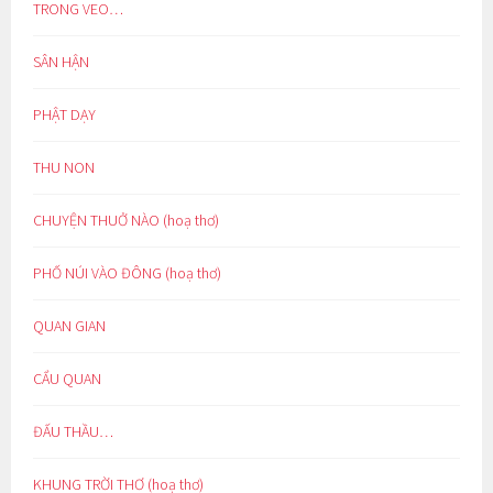
TRONG VEO…
SÂN HẬN
PHẬT DẠY
THU NON
CHUYỆN THUỞ NÀO (hoạ thơ)
PHỐ NÚI VÀO ĐÔNG (hoạ thơ)
QUAN GIAN
CẨU QUAN
ĐẤU THẦU…
KHUNG TRỜI THƠ (hoạ thơ)