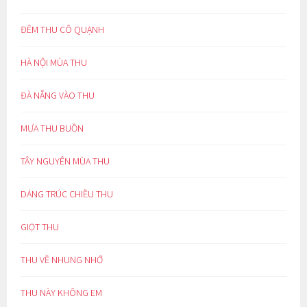
ĐÊM THU CÔ QUẠNH
HÀ NỘI MÙA THU
ĐÀ NẴNG VÀO THU
MƯA THU BUỒN
TÂY NGUYÊN MÙA THU
DÁNG TRÚC CHIỀU THU
GIỌT THU
THU VỀ NHUNG NHỚ
THU NÀY KHÔNG EM