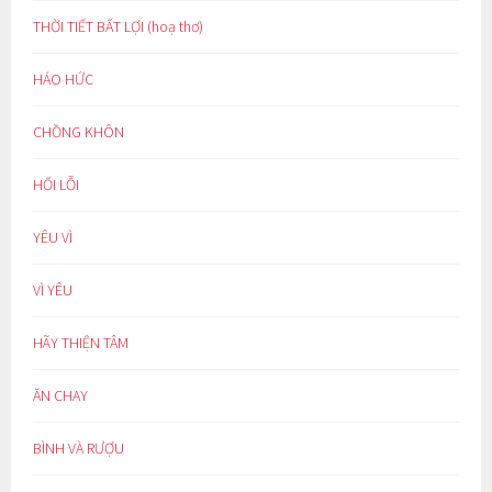
THỜI TIẾT BẤT LỢI (hoạ thơ)
HÁO HỨC
CHỒNG KHÔN
HỐI LỖI
YÊU VÌ
VÌ YÊU
HÃY THIỆN TÂM
ĂN CHAY
BÌNH VÀ RƯỢU