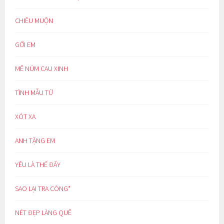
CHIỀU MUỘN
GỞI EM
MÊ NÚM CAU XINH
TÌNH MẪU TỬ
XÓT XA
ANH TẶNG EM
YÊU LÀ THẾ ĐẤY
SAO LẠI TRA CÒNG*
NÉT ĐẸP LÀNG QUÊ