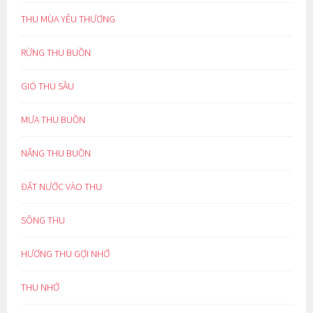
THU MÙA YÊU THƯƠNG
RỪNG THU BUỒN
GIÓ THU SẦU
MƯA THU BUỒN
NẮNG THU BUỒN
ĐẤT NƯỚC VÀO THU
SÔNG THU
HƯƠNG THU GỢI NHỚ
THU NHỚ