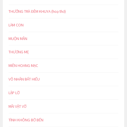
THƯỞNG TRÀ ĐÊM KHUYA (hoạ thơ)
LÀM CON
MUỘN MẰN
THƯƠNG MẸ
MIỀN HOANG MẠC
VÔ NHÂN BẤT HIẾU
LẬP LỜ
MÃI VẬT VỜ
TÌNH KHÔNG BỜ BẾN