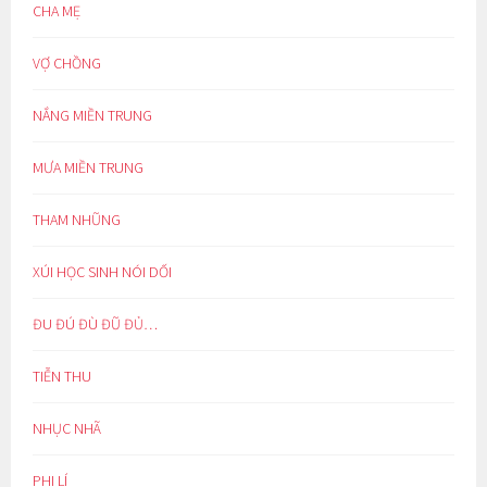
CHA MẸ
VỢ CHỒNG
NẮNG MIỀN TRUNG
MƯA MIỀN TRUNG
THAM NHŨNG
XÚI HỌC SINH NÓI DỐI
ĐU ĐÚ ĐÙ ĐŨ ĐỦ…
TIỄN THU
NHỤC NHÃ
PHI LÍ