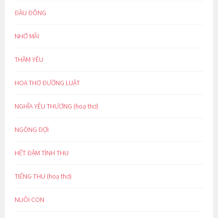
ĐẦU ĐÔNG
NHỚ MÃI
THẦM YÊU
HOẠ THƠ ĐƯỜNG LUẬT
NGHĨA YÊU THƯƠNG (hoạ thơ)
NGÓNG ĐỢI
HẾT ĐẬM TÌNH THU
TIẾNG THU (hoạ thơ)
NUÔI CON