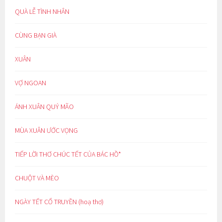
QUÀ LỄ TÌNH NHÂN
CÙNG BẠN GIÀ
XUÂN
VỢ NGOAN
ÁNH XUÂN QUÝ MÃO
MÙA XUÂN ƯỚC VỌNG
TIẾP LỜI THƠ CHÚC TẾT CỦA BÁC HỒ*
CHUỘT VÀ MÈO
NGÀY TẾT CỔ TRUYỀN (hoạ thơ)