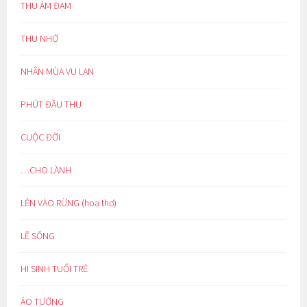
THU ẢM ĐẠM
THU NHỚ
NHÂN MÙA VU LAN
PHÚT ĐẦU THU
CUỘC ĐỜI
…CHO LÀNH
LẺN VÀO RỪNG (hoạ thơ)
LẼ SỐNG
HI SINH TUỔI TRẺ
ẢO TƯỞNG