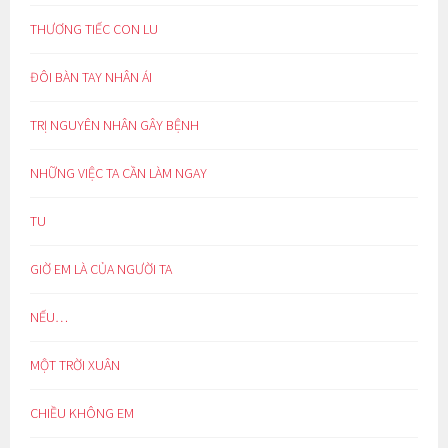
THƯƠNG TIẾC CON LU
ĐÔI BÀN TAY NHÂN ÁI
TRỊ NGUYÊN NHÂN GÂY BỆNH
NHỮNG VIỆC TA CẦN LÀM NGAY
TU
GIỜ EM LÀ CỦA NGƯỜI TA
NẾU…
MỘT TRỜI XUÂN
CHIỀU KHÔNG EM