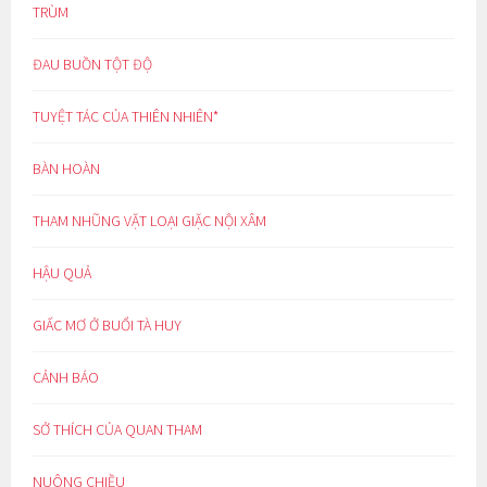
TRÙM
ĐAU BUỒN TỘT ĐỘ
TUYỆT TÁC CỦA THIÊN NHIÊN*
BÀN HOÀN
THAM NHŨNG VẶT LOẠI GIẶC NỘI XÂM
HẬU QUẢ
GIẤC MƠ Ở BUỔI TÀ HUY
CẢNH BÁO
SỞ THÍCH CỦA QUAN THAM
NUÔNG CHIỀU