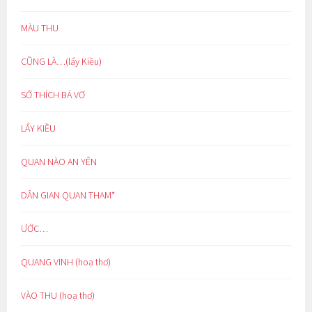
MÀU THU
CŨNG LÀ…(lẩy Kiều)
SỞ THÍCH BÁ VƠ
LẨY KIỀU
QUAN NÀO AN YÊN
DÂN GIAN QUAN THAM*
ƯỚC…
QUANG VINH (hoạ thơ)
VÀO THU (hoạ thơ)