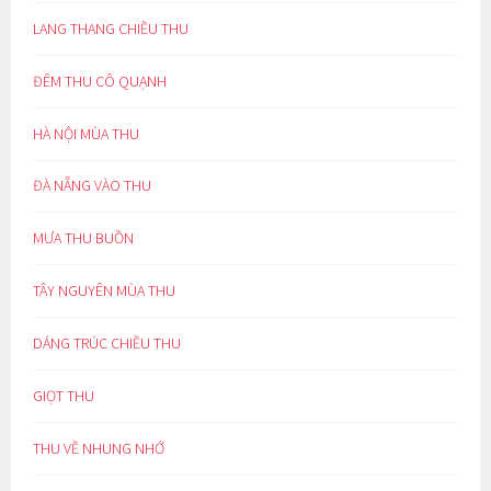
LANG THANG CHIỀU THU
ĐÊM THU CÔ QUẠNH
HÀ NỘI MÙA THU
ĐÀ NẴNG VÀO THU
MƯA THU BUỒN
TÂY NGUYÊN MÙA THU
DÁNG TRÚC CHIỀU THU
GIỌT THU
THU VỀ NHUNG NHỚ