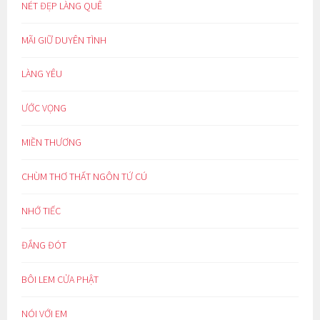
NÉT ĐẸP LÀNG QUÊ
MÃI GIỮ DUYÊN TÌNH
LÀNG YÊU
ƯỚC VỌNG
MIỀN THƯƠNG
CHÙM THƠ THẤT NGÔN TỨ CÚ
NHỚ TIẾC
ĐẮNG ĐÓT
BÔI LEM CỬA PHẬT
NÓI VỚI EM