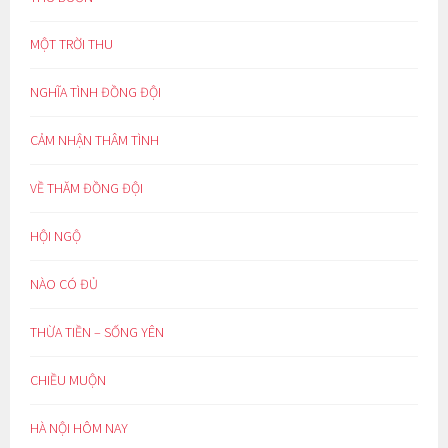
MỘT TRỜI THU
NGHĨA TÌNH ĐỒNG ĐỘI
CẢM NHẬN THÂM TÌNH
VỀ THĂM ĐỒNG ĐỘI
HỘI NGỘ
NÀO CÓ ĐỦ
THỪA TIỀN – SỐNG YÊN
CHIỀU MUỘN
HÀ NỘI HÔM NAY