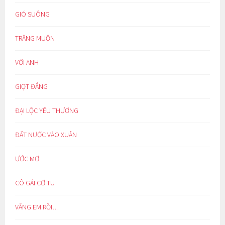
GIÓ SUÔNG
TRĂNG MUỘN
VỚI ANH
GIỌT ĐẮNG
ĐẠI LỘC YÊU THƯƠNG
ĐẤT NƯỚC VÀO XUÂN
ƯỚC MƠ
CÔ GÁI CƠ TU
VẮNG EM RỒI…