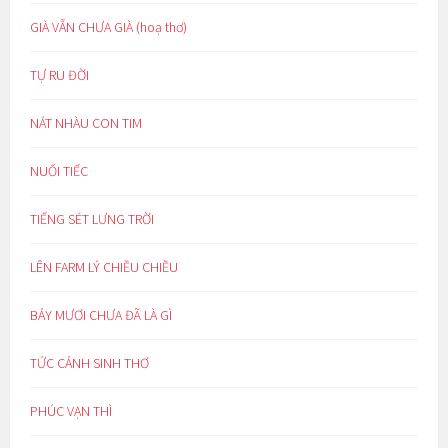
GIÀ VẪN CHƯA GIÀ (hoạ thơ)
TỰ RU ĐỜI
NÁT NHÀU CON TIM
NUỐI TIẾC
TIẾNG SÉT LƯNG TRỜI
LÊN FARM LÝ CHIỀU CHIỀU
BẢY MƯƠI CHƯA ĐÃ LÀ GÌ
TỨC CẢNH SINH THƠ
PHÚC VẠN THÌ