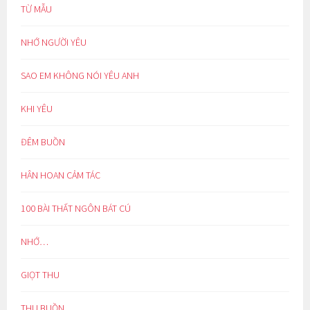
TỪ MẪU
NHỚ NGƯỜI YÊU
SAO EM KHÔNG NÓI YÊU ANH
KHI YÊU
ĐÊM BUỒN
HÂN HOAN CẢM TÁC
100 BÀI THẤT NGÔN BÁT CÚ
NHỚ…
GIỌT THU
THU BUỒN