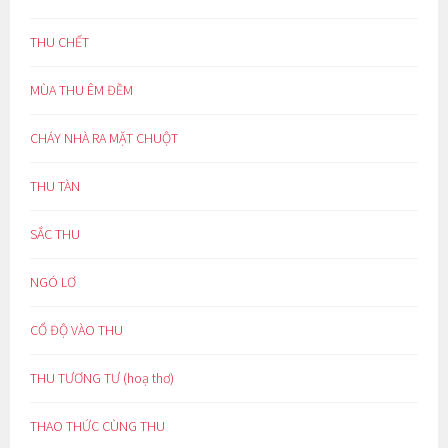
THU CHẾT
MÙA THU ÊM ĐỀM
CHÁY NHÀ RA MẶT CHUỘT
THU TÀN
SẮC THU
NGÓ LƠ
CỔ ĐỘ VÀO THU
THU TƯƠNG TƯ (hoạ thơ)
THAO THỨC CÙNG THU