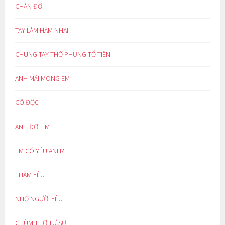
CHÁN ĐỜI
TAY LÀM HÀM NHAI
CHUNG TAY THỜ PHỤNG TỔ TIÊN
ANH MÃI MONG EM
CÔ ĐỘC
ANH ĐỢI EM
EM CÓ YÊU ANH?
THẦM YÊU
NHỚ NGƯỜI YÊU
CHÙM THƠ TỰ SỰ