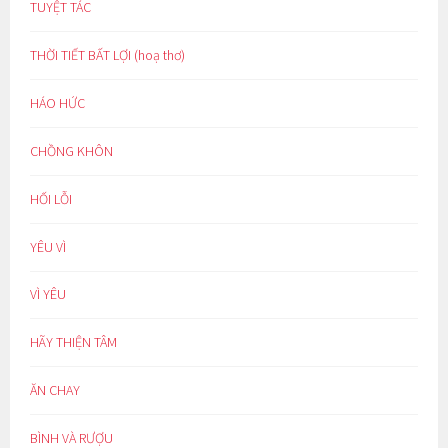
TUYỆT TÁC
THỜI TIẾT BẤT LỢI (hoạ thơ)
HÁO HỨC
CHỒNG KHÔN
HỐI LỖI
YÊU VÌ
VÌ YÊU
HÃY THIỆN TÂM
ĂN CHAY
BÌNH VÀ RƯỢU