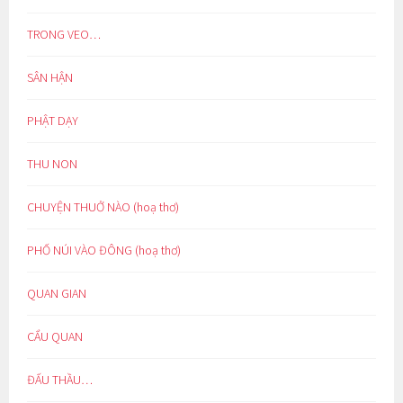
TRONG VEO…
SÂN HẬN
PHẬT DẠY
THU NON
CHUYỆN THUỞ NÀO (hoạ thơ)
PHỐ NÚI VÀO ĐÔNG (hoạ thơ)
QUAN GIAN
CẨU QUAN
ĐẤU THẦU…