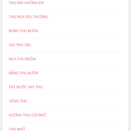
THU NÀY KHÔNG EM
THU MÙA YÊU THƯƠNG
RỪNG THU BUỒN
GIÓ THU SẦU
MƯA THU BUỒN
NẮNG THU BUỒN
ĐẤT NƯỚC VÀO THU
SÔNG THU
HƯƠNG THU GỢI NHỚ
THU NHỚ