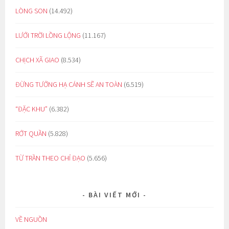
LÒNG SON
(14.492)
LƯỚI TRỜI LỒNG LỘNG
(11.167)
CHỊCH XÃ GIAO
(8.534)
ĐỪNG TƯỞNG HẠ CÁNH SẼ AN TOÀN
(6.519)
“ĐẶC KHU”
(6.382)
RỚT QUẦN
(5.828)
TỪ TRẦN THEO CHỈ ĐẠO
(5.656)
BÀI VIẾT MỚI
VỀ NGUỒN