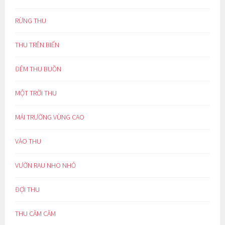
RỪNG THU
THU TRÊN BIỂN
ĐÊM THU BUỒN
MỘT TRỜI THU
MÁI TRƯỜNG VÙNG CAO
VÀO THU
VƯỜN RAU NHO NHỎ
ĐỢI THU
THU CĂM CĂM