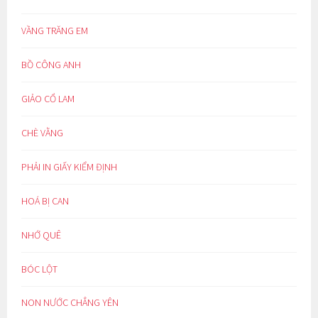
VẦNG TRĂNG EM
BỒ CÔNG ANH
GIẢO CỔ LAM
CHÈ VẰNG
PHẢI IN GIẤY KIỂM ĐỊNH
HOÁ BỊ CAN
NHỚ QUÊ
BÓC LỘT
NON NƯỚC CHẲNG YÊN