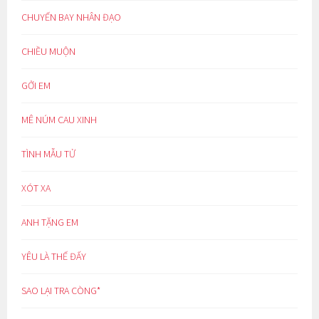
CHUYẾN BAY NHÂN ĐẠO
CHIỀU MUỘN
GỞI EM
MÊ NÚM CAU XINH
TÌNH MẪU TỬ
XÓT XA
ANH TẶNG EM
YÊU LÀ THẾ ĐẤY
SAO LẠI TRA CÒNG*