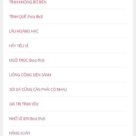
TÌNH KHÔNG BỜ BẾN
TÌNH QUÊ (hoạ thơ)
LẦU HOÀNG HẠC
HÃY YÊU VÌ
NGÕ TRÚC (hoạ thơ)
UỔNG CÔNG ĐÈN SÁNH
SỎI ĐÁ CŨNG CẦN PHẢI CÓ NHAU
GIÁ TRỊ TÌNH YÊU
NHỚ VỀ EM (hoạ thơ)
NẮNG XUÂN