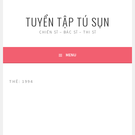
Skip
to
TUYỂN TẬP TÚ SỤN
content
CHIẾN SĨ – BÁC SĨ – THI SĨ
MENU
THẺ:
1994