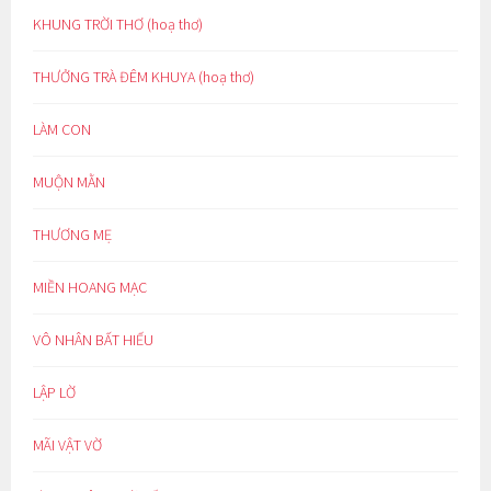
KHUNG TRỜI THƠ (hoạ thơ)
THƯỞNG TRÀ ĐÊM KHUYA (hoạ thơ)
LÀM CON
MUỘN MẰN
THƯƠNG MẸ
MIỀN HOANG MẠC
VÔ NHÂN BẤT HIẾU
LẬP LỜ
MÃI VẬT VỜ