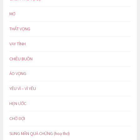
MƠ
THẤT VỌNG
VAY TÌNH
CHIỀU BUỒN
ẢO VỌNG
YÊU VÌ – VÌ YÊU
HẸN ƯỚC
CHỜ ĐỢI
SUNG MÃN QUÁ CHỪNG (hoạ thơ)