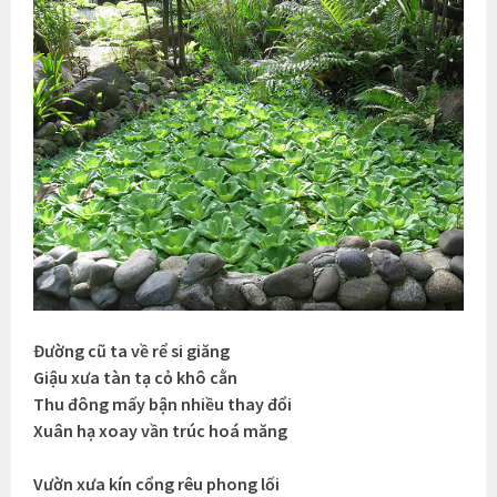
Đường cũ ta về rể si giăng
Giậu xưa tàn tạ cỏ khô cằn
Thu đông mấy bận nhiều thay đổi
Xuân hạ xoay vần trúc hoá măng
Vườn xưa kín cổng rêu phong lối