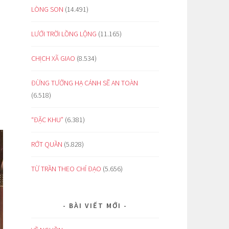
LÒNG SON
(14.491)
LƯỚI TRỜI LỒNG LỘNG
(11.165)
CHỊCH XÃ GIAO
(8.534)
ĐỪNG TƯỞNG HẠ CÁNH SẼ AN TOÀN
(6.518)
“ĐẶC KHU”
(6.381)
RỚT QUẦN
(5.828)
TỪ TRẦN THEO CHỈ ĐẠO
(5.656)
BÀI VIẾT MỚI