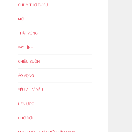
CHÙM THƠ TỰ SỰ
MƠ
THẤT VỌNG
VAY TÌNH
CHIỀU BUỒN
ẢO VỌNG
YÊU VÌ – VÌ YÊU
HẸN ƯỚC
CHỜ ĐỢI
SUNG MÃN QUÁ CHỪNG (hoạ thơ)