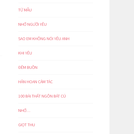
TỪ MẪU
NHỚ NGƯỜI YÊU
SAO EM KHÔNG NÓI YÊU ANH
KHI YÊU
ĐÊM BUỒN
HÂN HOAN CẢM TÁC
100 BÀI THẤT NGÔN BÁT CÚ
NHỚ…
GIỌT THU