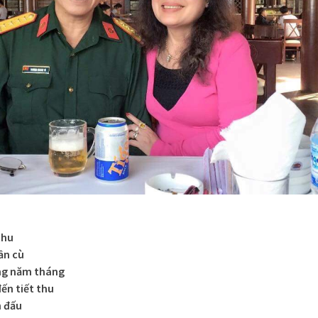
thu
ần cù
ng năm tháng
ến tiết thu
n đấu