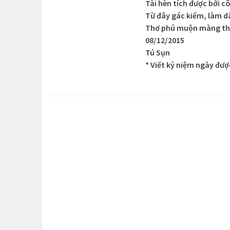
Tài hèn tích được bởi c
Từ đây gác kiếm, làm d
Thơ phú muộn màng the
08/12/2015
Tú Sụn
* Viết kỷ niệm ngày đượ