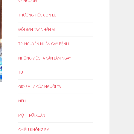
VỀ NGUỒN
THƯƠNG TIẾC CON LU
ĐÔI BÀN TAY NHÂN ÁI
TRỊ NGUYÊN NHÂN GÂY BỆNH
NHỮNG VIỆC TA CẦN LÀM NGAY
TU
GIỜ EM LÀ CỦA NGƯỜI TA
NẾU…
MỘT TRỜI XUÂN
CHIỀU KHÔNG EM