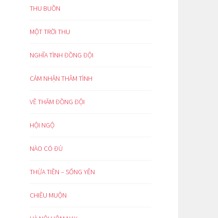
THU BUỒN
MỘT TRỜI THU
NGHĨA TÌNH ĐỒNG ĐỘI
CẢM NHẬN THÂM TÌNH
VỀ THĂM ĐỒNG ĐỘI
HỘI NGỘ
NÀO CÓ ĐỦ
THỪA TIỀN – SỐNG YÊN
CHIỀU MUỘN