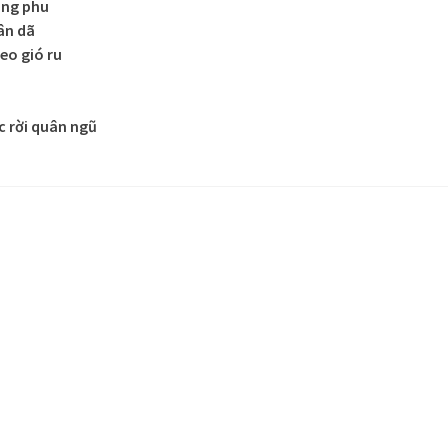
ông phu
ân dã
o gió ru
c rời quân ngũ