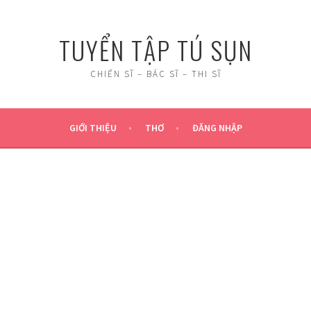
TUYỂN TẬP TÚ SỤN
CHIẾN SĨ – BÁC SĨ – THI SĨ
GIỚI THIỆU
THƠ
ĐĂNG NHẬP