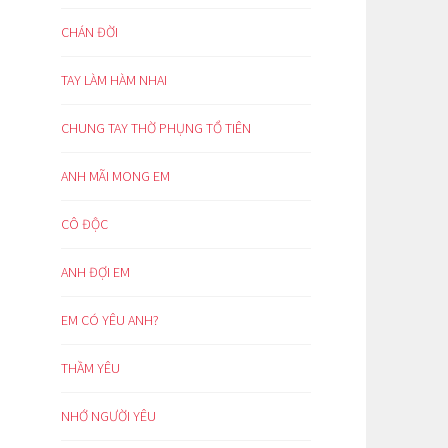
CHÁN ĐỜI
TAY LÀM HÀM NHAI
CHUNG TAY THỜ PHỤNG TỔ TIÊN
ANH MÃI MONG EM
CÔ ĐỘC
ANH ĐỢI EM
EM CÓ YÊU ANH?
THẦM YÊU
NHỚ NGƯỜI YÊU