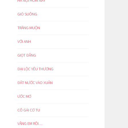
HÀ NỘI HÔM NAY
GIÓ SUÔNG
TRĂNG MUỘN
VỚI ANH
GIỌT ĐẮNG
ĐẠI LỘC YÊU THƯƠNG
ĐẤT NƯỚC VÀO XUÂN
ƯỚC MƠ
CÔ GÁI CƠ TU
VẮNG EM RỒI…