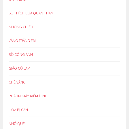
SỞ THÍCH CỦA QUAN THAM
NUÔNG CHIỀU
VẦNG TRĂNG EM
BỒ CÔNG ANH
GIẢO CỔ LAM
CHÈ VẰNG
PHẢI IN GIẤY KIỂM ĐỊNH
HOÁ BỊ CAN
NHỚ QUÊ