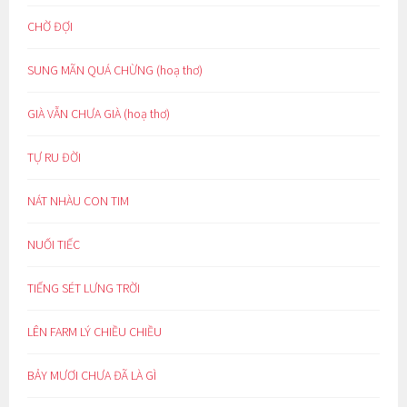
CHỜ ĐỢI
SUNG MÃN QUÁ CHỪNG (hoạ thơ)
GIÀ VẪN CHƯA GIÀ (hoạ thơ)
TỰ RU ĐỜI
NÁT NHÀU CON TIM
NUỐI TIẾC
TIẾNG SÉT LƯNG TRỜI
LÊN FARM LÝ CHIỀU CHIỀU
BẢY MƯƠI CHƯA ĐÃ LÀ GÌ