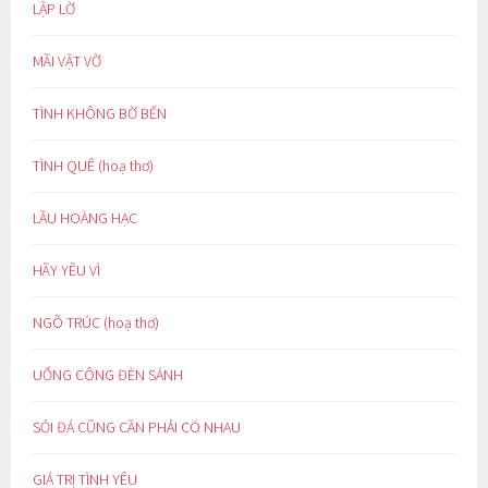
LẬP LỜ
MÃI VẬT VỜ
TÌNH KHÔNG BỜ BẾN
TÌNH QUÊ (hoạ thơ)
LẦU HOÀNG HẠC
HÃY YÊU VÌ
NGÕ TRÚC (hoạ thơ)
UỔNG CÔNG ĐÈN SÁNH
SỎI ĐÁ CŨNG CẦN PHẢI CÓ NHAU
GIÁ TRỊ TÌNH YÊU