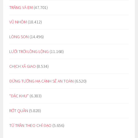
TRĂNG VÀ EM
(47.701)
VŨ NHÔM
(18.412)
LÒNG SON
(14.496)
LƯỚI TRỜI LỒNG LỘNG
(11.168)
CHỊCH XÃ GIAO
(8.534)
ĐỪNG TƯỞNG HẠ CÁNH SẼ AN TOÀN
(6.520)
“ĐẶC KHU”
(6.383)
RỚT QUẦN
(5.828)
TỪ TRẦN THEO CHỈ ĐẠO
(5.656)