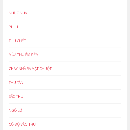
NHỤC NHÃ
PHI LÍ
THU CHẾT
MÙA THU ÊM ĐỀM
CHÁY NHÀ RA MẶT CHUỘT
THU TÀN
SẮC THU
NGÓ LƠ
CỔ ĐỘ VÀO THU