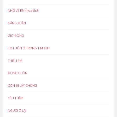
NHỚ VỀ EM (hoạ thơ)
NẮNG XUÂN
GIÓ ĐÔNG
EM LUÔN Ở TRONG TIM ANH
THIẾU EM
ĐÔNG BUỒN
CON ĐI LẤY CHỒNG
YÊU THẦM
NGƯỜI Ở LẠI