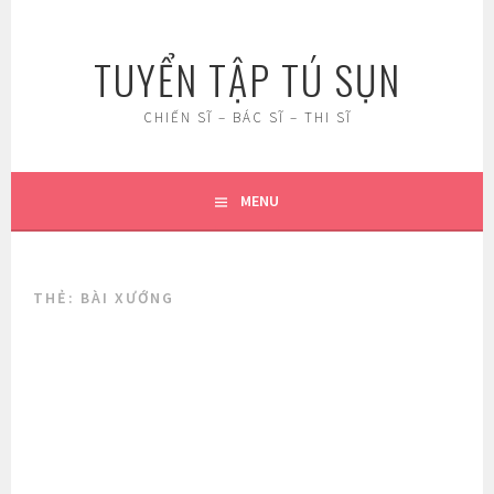
Skip
to
TUYỂN TẬP TÚ SỤN
content
CHIẾN SĨ – BÁC SĨ – THI SĨ
MENU
THẺ:
BÀI XƯỚNG