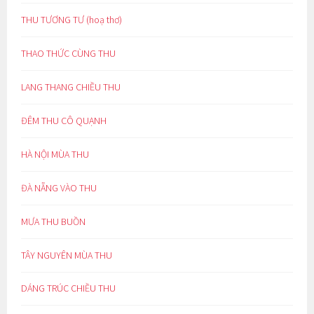
THU TƯƠNG TƯ (hoạ thơ)
THAO THỨC CÙNG THU
LANG THANG CHIỀU THU
ĐÊM THU CÔ QUẠNH
HÀ NỘI MÙA THU
ĐÀ NẴNG VÀO THU
MƯA THU BUỒN
TÂY NGUYÊN MÙA THU
DÁNG TRÚC CHIỀU THU