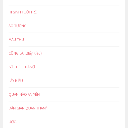
HI SINH TUỔI TRẺ
ẢO TƯỞNG
MÀU THU
CŨNG LÀ…(lẩy Kiều)
SỞ THÍCH BÁ VƠ
LẨY KIỀU
QUAN NÀO AN YÊN
DÂN GIAN QUAN THAM*
ƯỚC…