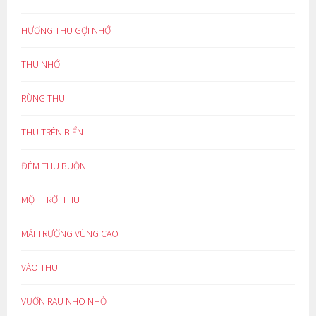
HƯƠNG THU GỢI NHỚ
THU NHỚ
RỪNG THU
THU TRÊN BIỂN
ĐÊM THU BUỒN
MỘT TRỜI THU
MÁI TRƯỜNG VÙNG CAO
VÀO THU
VƯỜN RAU NHO NHỎ