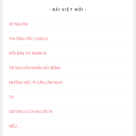
BÀI VIẾT MỚI
VỀ NGUỒN
THƯƠNG TIẾC CON LU
ĐÔI BÀN TAY NHÂN ÁI
TRỊ NGUYÊN NHÂN GÂY BỆNH
NHỮNG VIỆC TA CẦN LÀM NGAY
TU
GIỜ EM LÀ CỦA NGƯỜI TA
NẾU…