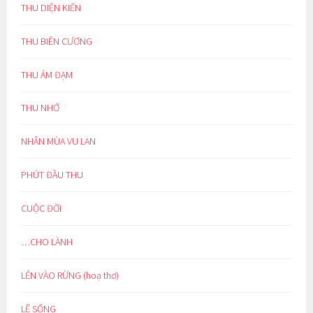
THU DIỆN KIẾN
THU BIÊN CƯƠNG
THU ẢM ĐẠM
THU NHỚ
NHÂN MÙA VU LAN
PHÚT ĐẦU THU
CUỘC ĐỜI
…CHO LÀNH
LẺN VÀO RỪNG (hoạ thơ)
LẼ SỐNG