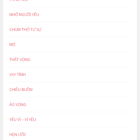
NHỚ NGƯỜI YÊU
CHÙM THƠ TỰ SỰ
MƠ
THẤT VỌNG
VAY TÌNH
CHIỀU BUỒN
ẢO VỌNG
YÊU VÌ – VÌ YÊU
HẸN ƯỚC