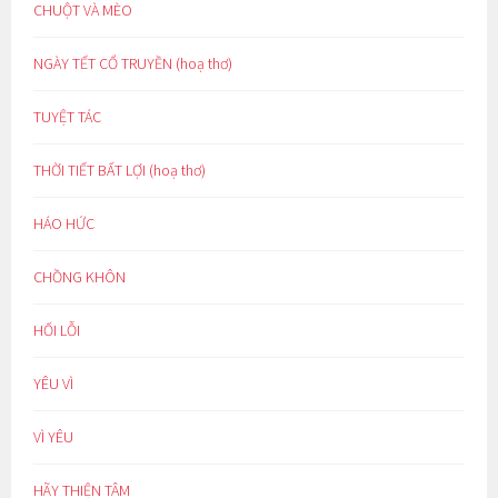
CHUỘT VÀ MÈO
NGÀY TẾT CỔ TRUYỀN (hoạ thơ)
TUYỆT TÁC
THỜI TIẾT BẤT LỢI (hoạ thơ)
HÁO HỨC
CHỒNG KHÔN
HỐI LỖI
YÊU VÌ
VÌ YÊU
HÃY THIỆN TÂM