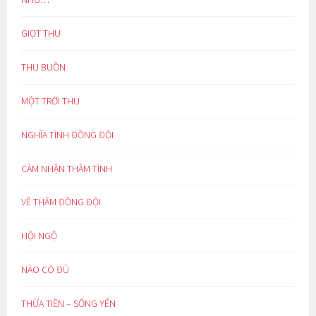
GIỌT THU
THU BUỒN
MỘT TRỜI THU
NGHĨA TÌNH ĐỒNG ĐỘI
CẢM NHẬN THÂM TÌNH
VỀ THĂM ĐỒNG ĐỘI
HỘI NGỘ
NÀO CÓ ĐỦ
THỪA TIỀN – SỐNG YÊN