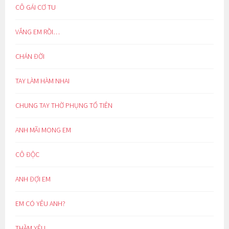
CÔ GÁI CƠ TU
VẮNG EM RỒI…
CHÁN ĐỜI
TAY LÀM HÀM NHAI
CHUNG TAY THỜ PHỤNG TỔ TIÊN
ANH MÃI MONG EM
CÔ ĐỘC
ANH ĐỢI EM
EM CÓ YÊU ANH?
THẦM YÊU