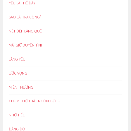
YÊU LÀ THẾ ĐẤY
SAO LẠI TRA CÒNG*
NÉT ĐẸP LÀNG QUÊ
MÃI GIỮ DUYÊN TÌNH
LÀNG YÊU
ƯỚC VỌNG
MIỀN THƯƠNG
CHÙM THƠ THẤT NGÔN TỨ CÚ
NHỚ TIẾC
ĐẮNG ĐÓT