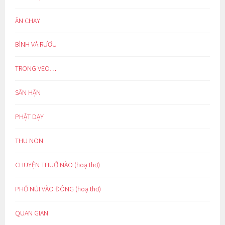
ĂN CHAY
BÌNH VÀ RƯỢU
TRONG VEO…
SÂN HẬN
PHẬT DẠY
THU NON
CHUYỆN THUỞ NÀO (hoạ thơ)
PHỐ NÚI VÀO ĐÔNG (hoạ thơ)
QUAN GIAN