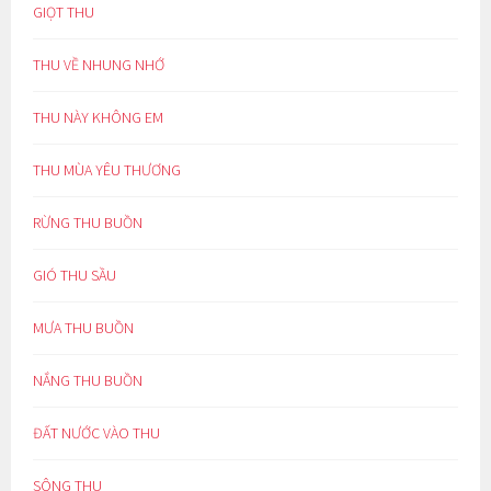
GIỌT THU
THU VỀ NHUNG NHỚ
THU NÀY KHÔNG EM
THU MÙA YÊU THƯƠNG
RỪNG THU BUỒN
GIÓ THU SẦU
MƯA THU BUỒN
NẮNG THU BUỒN
ĐẤT NƯỚC VÀO THU
SÔNG THU