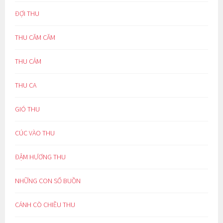
ĐỢI THU
THU CĂM CĂM
THU CẢM
THU CA
GIÓ THU
CÚC VÀO THU
ĐẬM HƯƠNG THU
NHỮNG CON SỐ BUỒN
CÁNH CÒ CHIỀU THU