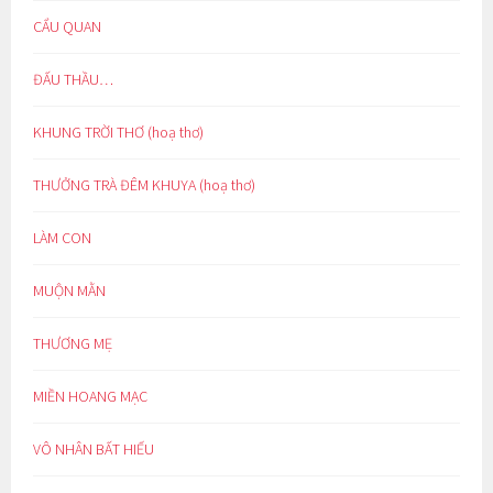
CẨU QUAN
ĐẤU THẦU…
KHUNG TRỜI THƠ (hoạ thơ)
THƯỞNG TRÀ ĐÊM KHUYA (hoạ thơ)
LÀM CON
MUỘN MẰN
THƯƠNG MẸ
MIỀN HOANG MẠC
VÔ NHÂN BẤT HIẾU