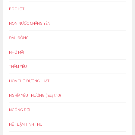
BÓC LỘT
NON NƯỚC CHẲNG YÊN
ĐẦU ĐÔNG
NHỚ MÃI
THẦM YÊU
HOẠ THƠ ĐƯỜNG LUẬT
NGHĨA YÊU THƯƠNG (hoạ thơ)
NGÓNG ĐỢI
HẾT ĐẬM TÌNH THU