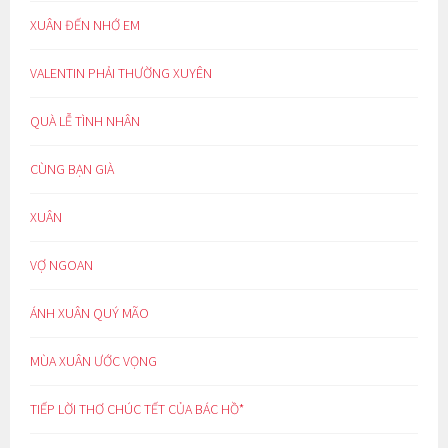
XUÂN ĐẾN NHỚ EM
VALENTIN PHẢI THƯỜNG XUYÊN
QUÀ LỄ TÌNH NHÂN
CÙNG BẠN GIÀ
XUÂN
VỢ NGOAN
ÁNH XUÂN QUÝ MÃO
MÙA XUÂN ƯỚC VỌNG
TIẾP LỜI THƠ CHÚC TẾT CỦA BÁC HỒ*