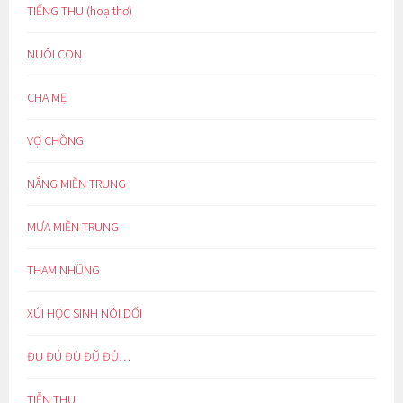
TIẾNG THU (hoạ thơ)
NUÔI CON
CHA MẸ
VỢ CHỒNG
NẮNG MIỀN TRUNG
MƯA MIỀN TRUNG
THAM NHŨNG
XÚI HỌC SINH NÓI DỐI
ĐU ĐÚ ĐÙ ĐŨ ĐỦ…
TIỄN THU