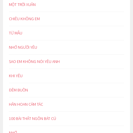
MỘT TRỜI XUÂN
CHIỀU KHÔNG EM
TỪ MẪU
NHỚ NGƯỜI YÊU
SAO EM KHÔNG NÓI YÊU ANH
KHI YÊU
ĐÊM BUỒN
HÂN HOAN CẢM TÁC
100 BÀI THẤT NGÔN BÁT CÚ
NHỚ…