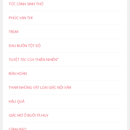
TỨC CẢNH SINH THƠ
PHÚC VẠN THÌ
TRÙM
ĐAU BUỒN TỘT ĐỘ
TUYỆT TÁC CỦA THIÊN NHIÊN*
BÀN HOÀN
THAM NHŨNG VẶT LOẠI GIẶC NỘI XÂM
HẬU QUẢ
GIẤC MƠ Ở BUỔI TÀ HUY
CẢNH BÁO