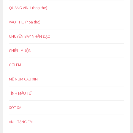
QUANG VINH (hoạ thơ)
VÀO THU (hoạ thơ)
CHUYẾN BAY NHÂN ĐẠO
CHIỀU MUỘN
GỞI EM
MÊ NÚM CAU XINH
TÌNH MẪU TỬ
XÓT XA
ANH TẶNG EM